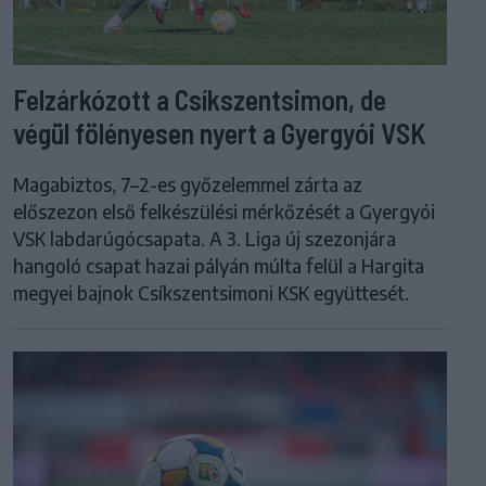
Felzárkózott a Csíkszentsimon, de
végül fölényesen nyert a Gyergyói VSK
Magabiztos, 7–2-es győzelemmel zárta az
előszezon első felkészülési mérkőzését a Gyergyói
VSK labdarúgócsapata. A 3. Liga új szezonjára
hangoló csapat hazai pályán múlta felül a Hargita
megyei bajnok Csíkszentsimoni KSK együttesét.