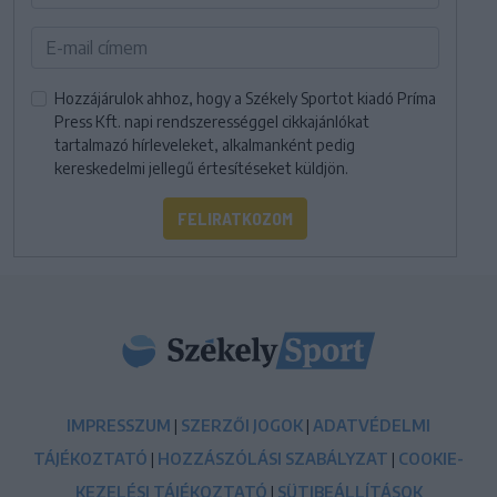
Hozzájárulok ahhoz, hogy a Székely Sportot kiadó Príma
Press Kft. napi rendszerességgel cikkajánlókat
tartalmazó hírleveleket, alkalmanként pedig
kereskedelmi jellegű értesítéseket küldjön.
FELIRATKOZOM
IMPRESSZUM
|
SZERZŐI JOGOK
|
ADATVÉDELMI
TÁJÉKOZTATÓ
|
HOZZÁSZÓLÁSI SZABÁLYZAT
|
COOKIE-
KEZELÉSI TÁJÉKOZTATÓ
|
SÜTIBEÁLLÍTÁSOK