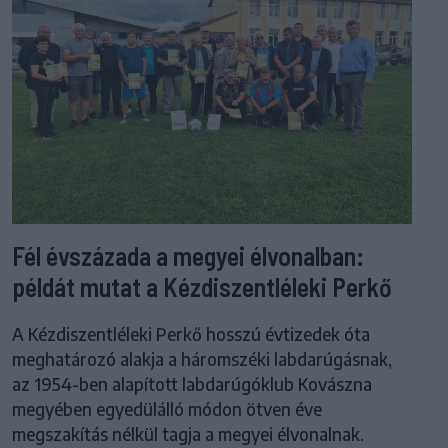
Fél évszázada a megyei élvonalban:
példát mutat a Kézdiszentléleki Perkő
A Kézdiszentléleki Perkő hosszú évtizedek óta
meghatározó alakja a háromszéki labdarúgásnak,
az 1954-ben alapított labdarúgóklub Kovászna
megyében egyedülálló módon ötven éve
megszakítás nélkül tagja a megyei élvonalnak.