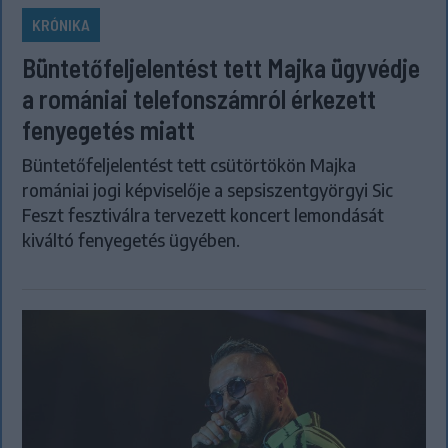
KRÓNIKA
Büntetőfeljelentést tett Majka ügyvédje
a romániai telefonszámról érkezett
fenyegetés miatt
Büntetőfeljelentést tett csütörtökön Majka
romániai jogi képviselője a sepsiszentgyörgyi Sic
Feszt fesztiválra tervezett koncert lemondását
kiváltó fenyegetés ügyében.