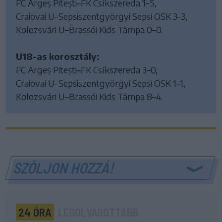
FC Argeș Pitești–FK Csíkszereda 1–5,
Craiovai U–Sepsiszentgyörgyi Sepsi OSK 3–3,
Kolozsvári U–Brassói Kids Tâmpa 0–0.
U18-as korosztály:
FC Argeș Pitești–FK Csíkszereda 3–0,
Craiovai U–Sepsiszentgyörgyi Sepsi OSK 1–1,
Kolozsvári U–Brassói Kids Tâmpa 8–4.
SZÓLJON HOZZÁ!
24 ÓRA
LEGOLVASOTTABB