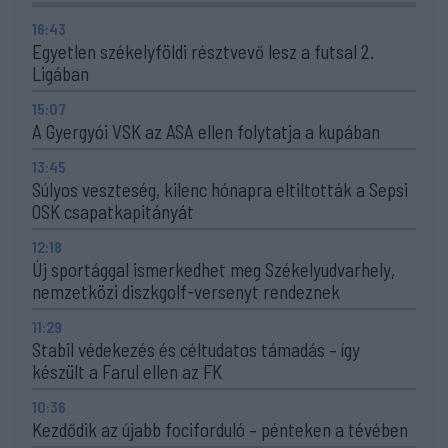
16:43
Egyetlen székelyföldi résztvevő lesz a futsal 2.
Ligában
15:07
A Gyergyói VSK az ASA ellen folytatja a kupában
13:45
Súlyos veszteség, kilenc hónapra eltiltották a Sepsi
OSK csapatkapitányát
12:18
Új sportággal ismerkedhet meg Székelyudvarhely,
nemzetközi diszkgolf-versenyt rendeznek
11:29
Stabil védekezés és céltudatos támadás – így
készült a Farul ellen az FK
10:36
Kezdődik az újabb fociforduló – pénteken a tévében