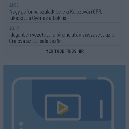
21:58
Nagy pofonba szaladt belé a Kolozsvári CFR,
kikapott a Győr és a Loki is
20:17
Idegenben vezetett, a pihenő után visszavett az U
Craiova az EL-selejtezőn
MÉG TÖBB FRISS HÍR