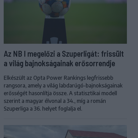
Az NB I megelőzi a Szuperligát: frissült
a világ bajnokságainak erősorrendje
Elkészült az Opta Power Rankings legfrissebb
rangsora, amely a világ labdarúgó-bajnokságainak
erősségét hasonlítja össze. A statisztikai modell
szerint a magyar élvonal a 34., míg a román
Szuperliga a 36. helyet foglalja el.