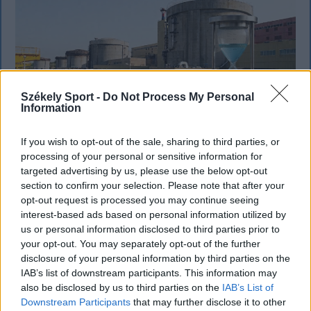
Székely Sport -
Do Not Process My Personal
Information
If you wish to opt-out of the sale, sharing to third parties, or
processing of your personal or sensitive information for
FŐTÉR
targeted advertising by us, please use the below opt-out
section to confirm your selection. Please note that after your
Már csak 4-5 napig működhet a jelenlegi
opt-out request is processed you may continue seeing
interest-based ads based on personal information utilized by
körülmények között a cernavodai
us or personal information disclosed to third parties prior to
atomerőmű
your opt-out. You may separately opt-out of the further
disclosure of your personal information by third parties on the
Százszázalékos kamatra adott kölcsönt a
IAB’s list of downstream participants. This information may
letartóztatott uzsorás. Akár 40 fok is várható
also be disclosed by us to third parties on the
IAB’s List of
vasárnap a nyugati országrészben.
Downstream Participants
that may further disclose it to other