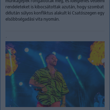
munkagépek rongálódtak meg, és ideiglenes védelmi
rendeleteket is kibocsátottak azután, hogy szombat
délután súlyos konfliktus alakult ki Csatószegen egy
elsőbbségadási vita nyomán.
`