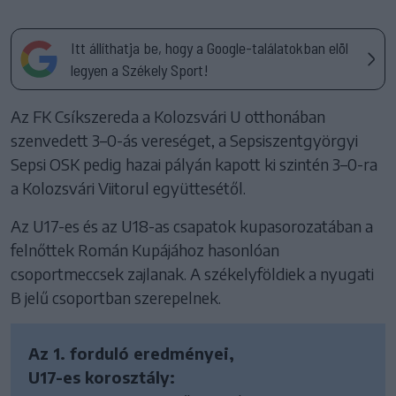
Itt állíthatja be, hogy a Google-találatokban elöl
legyen a Székely Sport!
Az FK Csíkszereda a Kolozsvári U otthonában
szenvedett 3–0-ás vereséget, a Sepsiszentgyörgyi
Sepsi OSK pedig hazai pályán kapott ki szintén 3–0-ra
a Kolozsvári Viitorul együttesétől.
Az U17-es és az U18-as csapatok kupasorozatában a
felnőttek Román Kupájához hasonlóan
csoportmeccsek zajlanak. A székelyföldiek a nyugati
B jelű csoportban szerepelnek.
Az 1. forduló eredményei,
U17-es korosztály: