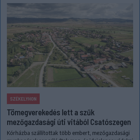
SZÉKELYHON
Tömegverekedés lett a szűk
mezőgazdasági úti vitából Csatószegen
Kórházba szállítottak több embert, mezőgazdasági