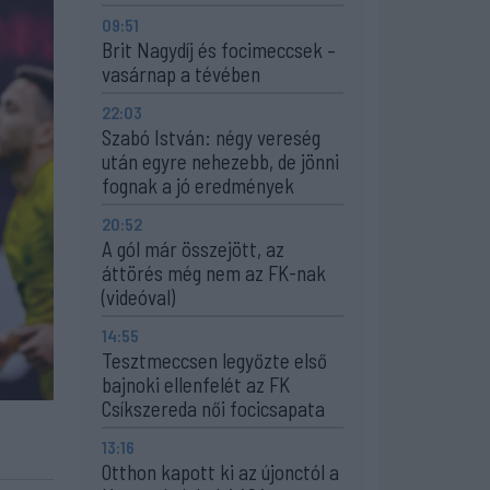
09:51
Brit Nagydíj és focimeccsek –
vasárnap a tévében
22:03
Szabó István: négy vereség
után egyre nehezebb, de jönni
fognak a jó eredmények
20:52
A gól már összejött, az
áttörés még nem az FK-nak
(videóval)
14:55
Tesztmeccsen legyőzte első
bajnoki ellenfelét az FK
Csíkszereda női focicsapata
13:16
Otthon kapott ki az újonctól a