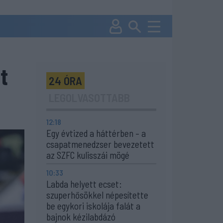
t
24 ÓRA
LEGOLVASOTTABB
12:18
Egy évtized a háttérben – a
csapatmenedzser bevezetett
az SZFC kulisszái mögé
10:33
Labda helyett ecset:
szuperhősökkel népesítette
be egykori iskolája falát a
bajnok kézilabdázó