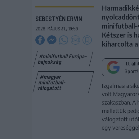
Harmadikkén
nyolcaddönt
SEBESTYÉN ERVIN
minifutball
2026. MÁJUS 31., 19:59
Kétszer is h
kiharcolta a
#minifutball Európa-
bajnokság
Itt ál
Sport!
#magyar
minifutball-
Izgalmasra sik
válogatott
volt Magyarors
szakaszban. A h
mellettük pedig
válogatott utó
egy vereséggel