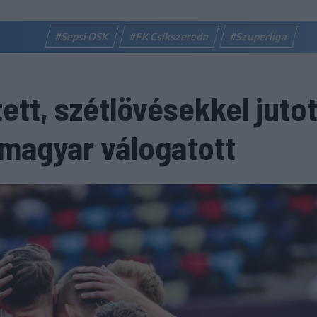
#Sepsi OSK
#FK Csíkszereda
#Szuperliga
tett, szétlövésekkel jutot
magyar válogatott