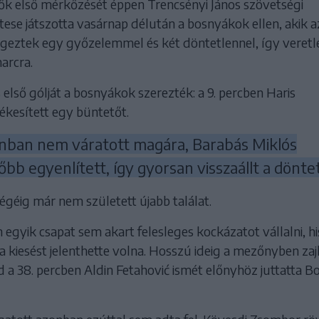
k első mérkőzését éppen Trencsényi János szövetségi
ese játszotta vasárnap délután a bosnyákok ellen, akik a
égeztek egy győzelemmel és két döntetlennel, így veretl
arcra.
első gólját a bosnyákok szerezték: a 9. percben Haris
ékesített egy büntetőt.
onban nem váratott magára, Barabás Miklós
őbb egyenlített, így gyorsan visszaállt a dönte
végéig már nem született újabb találat.
 egyik csapat sem akart felesleges kockázatot vállalni, h
 a kiesést jelenthette volna. Hosszú ideig a mezőnyben zajl
a 38. percben Aldin Fetahović ismét előnyhöz juttatta Bo