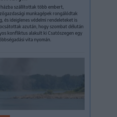
házba szállítottak több embert,
zőgazdasági munkagépek rongálódtak
, és ideiglenes védelmi rendeleteket is
ocsátottak azután, hogy szombat délután
yos konfliktus alakult ki Csatószegen egy
őbbségadási vita nyomán.