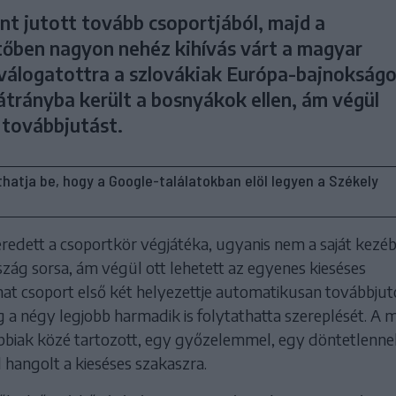
t jutott tovább csoportjából, majd a
őben nagyon nehéz kihívás várt a magyar
-válogatottra a szlovákiak Európa-bajnokságo
átrányba került a bosnyákok ellen, ám végül
 továbbjutást.
líthatja be, hogy a Google-találatokban elöl legyen a Székely
eredett a csoportkör végjátéka, ugyanis nem a saját kezé
zág sorsa, ám végül ott lehetett az egyenes kieséses
at csoport első két helyezettje automatikusan továbbjuto
 a négy legjobb harmadik is folytathatta szereplését. A
bbiak közé tartozott, egy győzelemmel, egy döntetlennel
 hangolt a kieséses szakaszra.