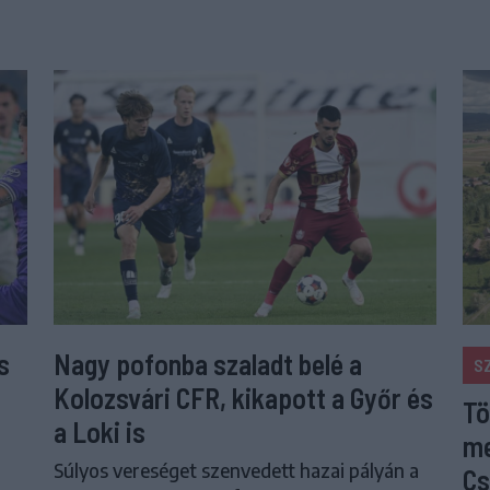
s
Nagy pofonba szaladt belé a
S
Kolozsvári CFR, kikapott a Győr és
Tö
a Loki is
me
Súlyos vereséget szenvedett hazai pályán a
Cs