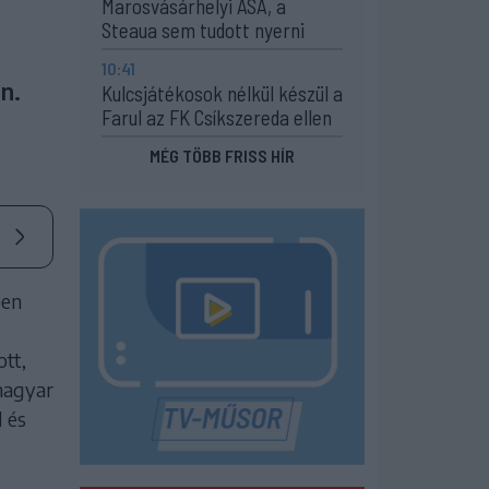
Marosvásárhelyi ASA, a
Steaua sem tudott nyerni
10:41
n.
Kulcsjátékosok nélkül készül a
Farul az FK Csíkszereda ellen
MÉG TÖBB FRISS HÍR
ben
tt,
 magyar
 és