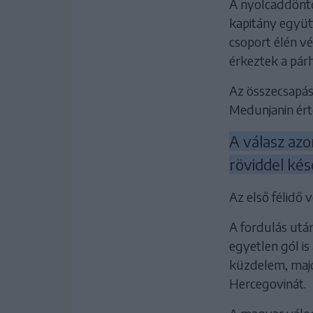
A nyolcaddöntő
kapitány együtt
csoport élén v
érkeztek a párh
Az összecsapás 
Medunjanin ért
A válasz az
röviddel kés
Az első félidő 
A fordulás után
egyetlen gól is
küzdelem, majd 
Hercegovinát.