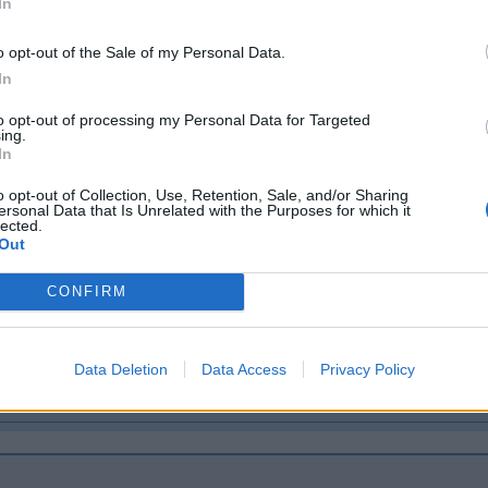
LÓDÓ
In
o opt-out of the Sale of my Personal Data.
Csoportelsőként
In
to opt-out of processing my Personal Data for Targeted
jutott tovább
ing.
In
Románia a
o opt-out of Collection, Use, Retention, Sale, and/or Sharing
ersonal Data that Is Unrelated with the Purposes for which it
minifutball Európ
lected.
Out
bajnokságon
CONFIRM
Data Deletion
Data Access
Privacy Policy
 HOZZÁ!