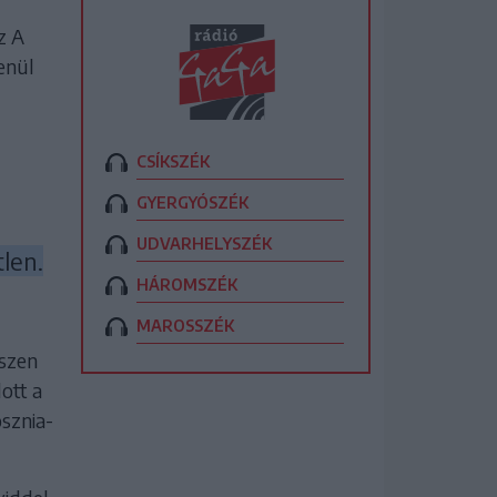
z A
enül
CSÍKSZÉK
GYERGYÓSZÉK
UDVARHELYSZÉK
tlen.
HÁROMSZÉK
MAROSSZÉK
iszen
ott a
sznia-