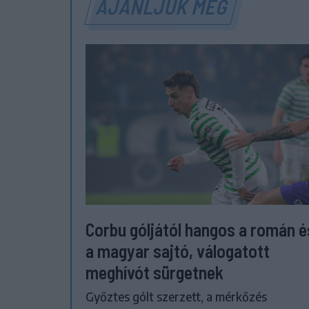
AJÁNLJUK MÉG
Corbu góljától hangos a román é
a magyar sajtó, válogatott
meghívót sürgetnek
Győztes gólt szerzett, a mérkőzés