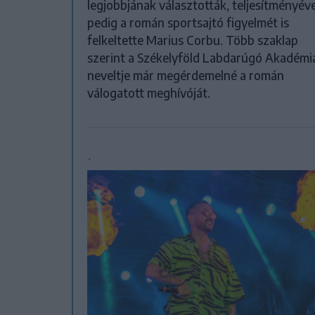
legjobbjának választották, teljesítményéve
pedig a román sportsajtó figyelmét is
felkeltette Marius Corbu. Több szaklap
szerint a Székelyföld Labdarúgó Akadémi
neveltje már megérdemelné a román
válogatott meghívóját.
`