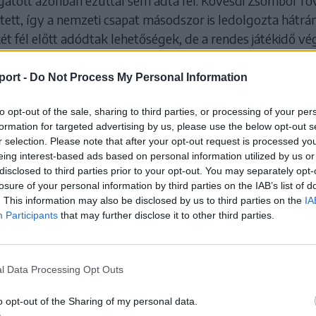
atott azonban ezúttal sem adta fel. Kövesdi Zsombor rö
ett, így a nemzeti csapat másodszor is ledolgozta hátrán
t fél előtt adódtak lehetőségek, de a rendes játékidő vé
es eredmény.
port -
Do Not Process My Personal Information
s sorsáról végül szétlövés döntött, amelyben
atott bizonyult pontosabbnak, így kiharcolta
to opt-out of the sale, sharing to third parties, or processing of your per
formation for targeted advertising by us, please use the below opt-out s
gyeddöntőben.
r selection. Please note that after your opt-out request is processed y
eing interest-based ads based on personal information utilized by us or
os együttese június 2-án a Bulgária–Franciaország párhar
disclosed to third parties prior to your opt-out. You may separately opt-
losure of your personal information by third parties on the IAB’s list of
álkozik majd.
. This information may also be disclosed by us to third parties on the
IA
Participants
that may further disclose it to other third parties.
leti, Virgil Bejenaru válogatottja
csoportelsőként jutott 
iát, Spanyolországot és Angliát. A nyolcaddöntőben Aus
le, és amennyiben sikerrel veszi ezt az akadályt, a Görögo
l Data Processing Opt Outs
 győztesével játszik a legjobb nyolc között.
o opt-out of the Sharing of my personal data.