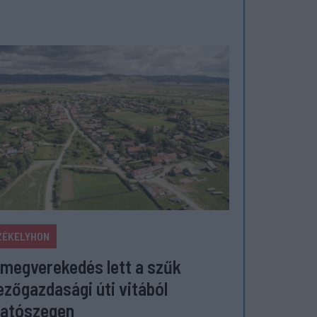
ZÉKELYHON
megverekedés lett a szűk
zőgazdasági úti vitából
atószegen