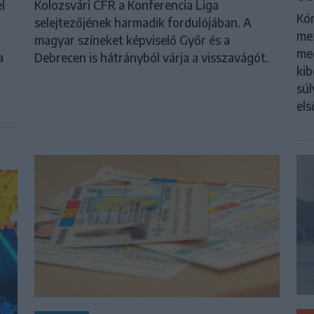
l
Kolozsvári CFR a Konferencia Liga
Kór
selejtezőjének harmadik fordulójában. A
me
magyar színeket képviselő Győr és a
meg
a
Debrecen is hátrányból várja a visszavágót.
kib
súl
els