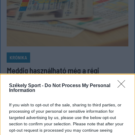
KRÓNIKA
Meddig használható még a régi
személyi?
Székely Sport -
Do Not Process My Personal
Sok román állampolgár még mindig az 1997-es
Information
mintára kiállított személyi igazolványt használja,
azonban ezt fokozatosan kivonják a forgalomból,
If you wish to opt-out of the sale, sharing to third parties, or
processing of your personal or sensitive information for
amint az új elektronikus és egyszerű személyi
targeted advertising by us, please use the below opt-out
igazolványok országszerte elérhetővé válnak.
section to confirm your selection. Please note that after your
opt-out request is processed you may continue seeing