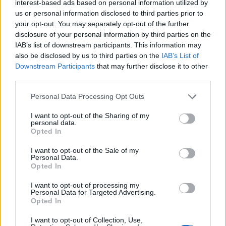
interest-based ads based on personal information utilized by
us or personal information disclosed to third parties prior to
your opt-out. You may separately opt-out of the further
disclosure of your personal information by third parties on the
IAB’s list of downstream participants. This information may
also be disclosed by us to third parties on the
IAB’s List of
Downstream Participants
that may further disclose it to other
third parties.
Personal Data Processing Opt Outs
I want to opt-out of the Sharing of my
personal data.
Opted In
FŐTÉR
I want to opt-out of the Sale of my
Personal Data.
A Román Rendőrség azt üzeni,
Opted In
semmiképpen ne higgyenek a Román
I want to opt-out of processing my
Personal Data for Targeted Advertising.
Rendőrségnek – hírmix
Opted In
További híreink: sziklát akart a Dunába robbantani a
I want to opt-out of Collection, Use,