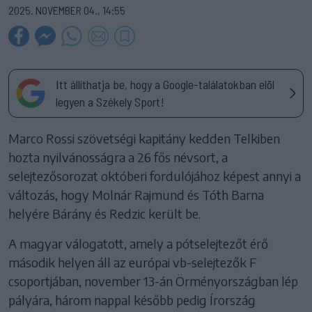
2025. NOVEMBER 04., 14:55
Itt állíthatja be, hogy a Google-találatokban elöl
legyen a Székely Sport!
Marco Rossi szövetségi kapitány kedden Telkiben
hozta nyilvánosságra a 26 fős névsort, a
selejtezősorozat októberi fordulójához képest annyi a
változás, hogy Molnár Rajmund és Tóth Barna
helyére Bárány és Redzic került be.
A magyar válogatott, amely a pótselejtezőt érő
második helyen áll az európai vb-selejtezők F
csoportjában, november 13-án Örményországban lép
pályára, három nappal később pedig Írország