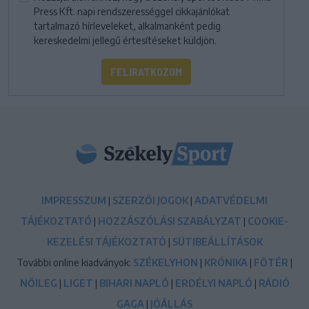
Press Kft. napi rendszerességgel cikkajánlókat
tartalmazó hírleveleket, alkalmanként pedig
kereskedelmi jellegű értesítéseket küldjön.
FELIRATKOZOM
IMPRESSZUM
|
SZERZŐI JOGOK
|
ADATVÉDELMI
TÁJÉKOZTATÓ
|
HOZZÁSZÓLÁSI SZABÁLYZAT
|
COOKIE-
KEZELÉSI TÁJÉKOZTATÓ
|
SÜTIBEÁLLÍTÁSOK
További online kiadványok:
SZÉKELYHON
|
KRÓNIKA
|
FŐTÉR
|
NŐILEG
|
LIGET
|
BIHARI NAPLÓ
|
ERDÉLYI NAPLÓ
|
RÁDIÓ
GAGA
|
JÓÁLLÁS