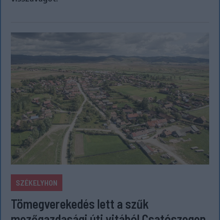
SZÉKELYHON
Tömegverekedés lett a szűk
mezőgazdasági úti vitából Csatószegen