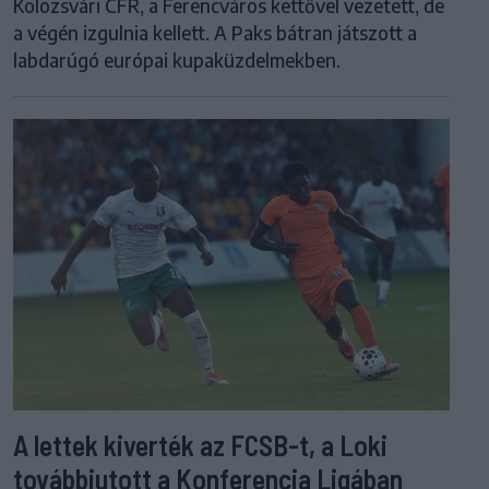
Kolozsvári CFR, a Ferencváros kettővel vezetett, de
a végén izgulnia kellett. A Paks bátran játszott a
labdarúgó európai kupaküzdelmekben.
A lettek kiverték az FCSB-t, a Loki
továbbjutott a Konferencia Ligában