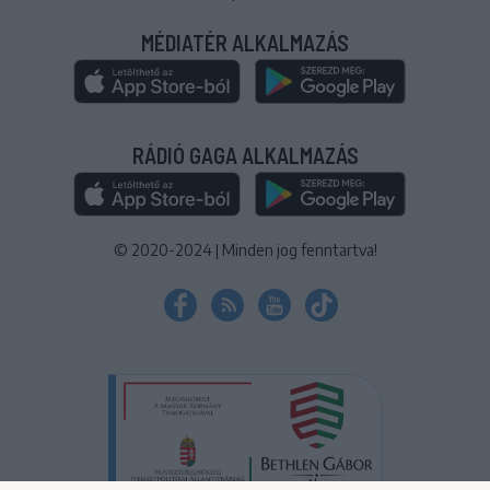
MÉDIATÉR ALKALMAZÁS
RÁDIÓ GAGA ALKALMAZÁS
© 2020-2024
|
Minden jog fenntartva!