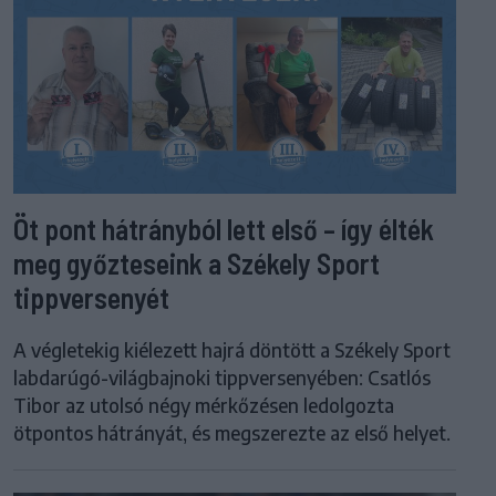
Öt pont hátrányból lett első – így élték
meg győzteseink a Székely Sport
tippversenyét
A végletekig kiélezett hajrá döntött a Székely Sport
labdarúgó-világbajnoki tippversenyében: Csatlós
Tibor az utolsó négy mérkőzésen ledolgozta
ötpontos hátrányát, és megszerezte az első helyet.