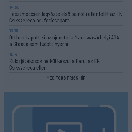
14:55
Tesztmeccsen legyőzte első bajnoki ellenfelét az FK
Csíkszereda női focicsapata
13:16
Otthon kapott ki az újonctól a Marosvásárhelyi ASA,
a Steaua sem tudott nyerni
10:41
Kulcsjátékosok nélkül készül a Farul az FK
Csíkszereda ellen
MÉG TÖBB FRISS HÍR