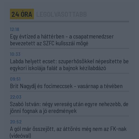
24 ÓRA
LEGOLVASOTTABB
12:18
Egy évtized a háttérben – a csapatmenedzser
bevezetett az SZFC kulisszái mögé
10:33
Labda helyett ecset: szuperhősökkel népesítette be
egykori iskolája falát a bajnok kézilabdázó
09:51
Brit Nagydíj és focimeccsek – vasárnap a tévében
22:03
Szabó István: négy vereség után egyre nehezebb, de
jönni fognak a jó eredmények
20:52
A gól már összejött, az áttörés még nem az FK-nak
(videóval)