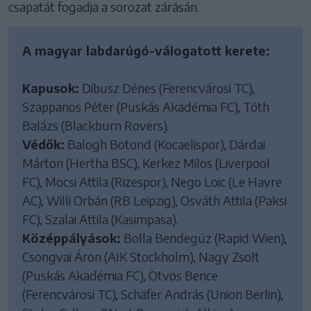
csapatát fogadja a sorozat zárásán.
A magyar labdarúgó-válogatott kerete:
Kapusok:
Dibusz Dénes (Ferencvárosi TC),
Szappanos Péter (Puskás Akadémia FC), Tóth
Balázs (Blackburn Rovers).
Védők:
Balogh Botond (Kocaelispor), Dárdai
Márton (Hertha BSC), Kerkez Milos (Liverpool
FC), Mocsi Attila (Rizespor), Nego Loic (Le Havre
AC), Willi Orbán (RB Leipzig), Osváth Attila (Paksi
FC), Szalai Attila (Kasimpasa).
Középpályások:
Bolla Bendegúz (Rapid Wien),
Csongvai Áron (AIK Stockholm), Nagy Zsolt
(Puskás Akadémia FC), Ötvös Bence
(Ferencvárosi TC), Schäfer András (Union Berlin),