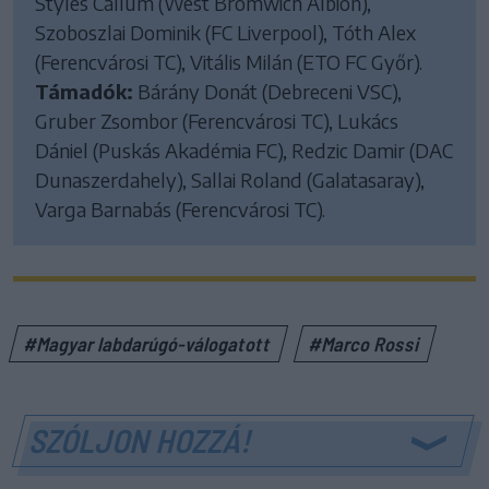
Styles Callum (West Bromwich Albion),
Szoboszlai Dominik (FC Liverpool), Tóth Alex
(Ferencvárosi TC), Vitális Milán (ETO FC Győr).
Támadók:
Bárány Donát (Debreceni VSC),
Gruber Zsombor (Ferencvárosi TC), Lukács
Dániel (Puskás Akadémia FC), Redzic Damir (DAC
Dunaszerdahely), Sallai Roland (Galatasaray),
Varga Barnabás (Ferencvárosi TC).
#Magyar labdarúgó-válogatott
#Marco Rossi
SZÓLJON HOZZÁ!