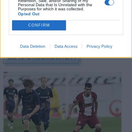
Retention, Sale, and/or Sharing of my
hadsereg, egyelőre sikertelenül, az illetékes szerint
Personal Data that Is Unrelated with the
Purposes for which it was collected.
pedig semmiféle korlátozás nem lesz a lakossági
Opted Out
áramfogyasztásban.
CONFIRM
Data Deletion
Data Access
Privacy Policy
EZ IS ÉRDEKELHETI