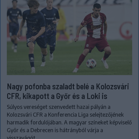
Nagy pofonba szaladt belé a Kolozsvári
CFR, kikapott a Győr és a Loki is
Súlyos vereséget szenvedett hazai pályán a
Kolozsvári CFR a Konferencia Liga selejtezőjének
harmadik fordulójában. A magyar színeket képviselő
Győr és a Debrecen is hátrányból várja a
visszavágót.