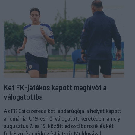
Két FK-játékos kapott meghívót a
válogatottba
Az FK Csíkszereda két labdarúgója is helyet kapott
a romániai U19-es női válogatott keretében, amely
augusztus 7. és 15. között edzőtáborozik és két
felkészülési mérkőzést játszik Moldovával.