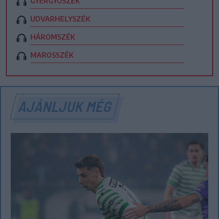
GYERGYÓSZÉK
UDVARHELYSZÉK
HÁROMSZÉK
MAROSSZÉK
AJÁNLJUK MÉG