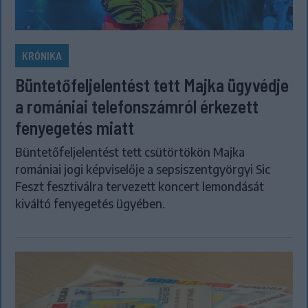
KRÓNIKA
Büntetőfeljelentést tett Majka ügyvédje
a romániai telefonszámról érkezett
fenyegetés miatt
Büntetőfeljelentést tett csütörtökön Majka
romániai jogi képviselője a sepsiszentgyörgyi Sic
Feszt fesztiválra tervezett koncert lemondását
kiváltó fenyegetés ügyében.