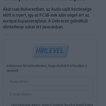
Akárcsak Bukarestben, az Auda saját közönsége
előtt is nyert, így az FCSB-nek idén véget ért az
európai kupaszereplése. A Debrecen gólnélküli
döntetlenje sokat ért Jerevánban.
HÍRLEVÉL
Iratkozzon fel hírlevelünkre, hogy elsőként értesüljön a
hírekről!
Hozzájárulok ahhoz, hogy a Székely Sportot kiadó Príma