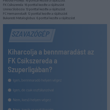
Petrolul Ploiești: 16 ponttal kezdte a rájátszást
FK Csíkszereda: 16 ponttal kezdte a rájátszást
Unirea Slobozia: 13 ponttal kezdte a rájátszást
FC Hermannstadt: 12 ponttal kezdte a rájátszást
Bukaresti Metaloglobus: 6 ponttal kezdte a rájátszást
SZAVAZÓGÉP
Kiharcolja a bennmaradást az
FK Csíkszereda a
Szuperligában?
Igen, bennmaradó helyen végez
Igen, de csak osztályozóval
Nem, kieső helyen végez
Nem, kiesik az osztályozón