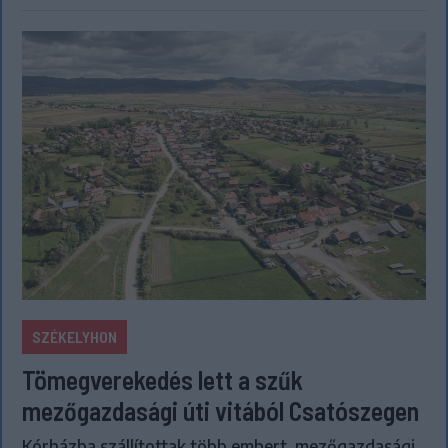
SZÉKELYHON
Tömegverekedés lett a szűk
mezőgazdasági úti vitából Csatószegen
Kórházba szállítottak több embert, mezőgazdasági