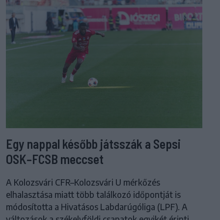
Egy nappal később játsszák a Sepsi
OSK–FCSB meccset
A Kolozsvári CFR–Kolozsvári U mérkőzés
elhalasztása miatt több találkozó időpontját is
módosította a Hivatásos Labdarúgóliga (LPF). A
változások a székelyföldi csapatok egyikét érinti.