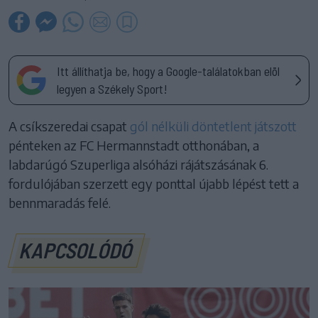
Itt állíthatja be, hogy a Google-találatokban elöl
legyen a Székely Sport!
A csíkszeredai csapat
gól nélküli döntetlent játszott
pénteken az FC Hermannstadt otthonában, a
labdarúgó Szuperliga alsóházi rájátszásának 6.
fordulójában szerzett egy ponttal újabb lépést tett a
bennmaradás felé.
KAPCSOLÓDÓ