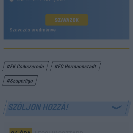
SZAVAZOK
Szavazás eredménye
#FK Csíkszereda
#FC Hermannstadt
#Szuperliga
SZÓLJON HOZZÁ!