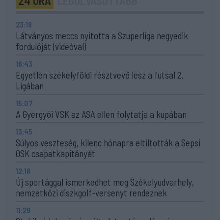
24 ÓRA
LEGOLVASOTTABB
23:18
Látványos meccs nyitotta a Szuperliga negyedik
fordulóját (videóval)
16:43
Egyetlen székelyföldi résztvevő lesz a futsal 2.
Ligában
15:07
A Gyergyói VSK az ASA ellen folytatja a kupában
13:45
Súlyos veszteség, kilenc hónapra eltiltották a Sepsi
OSK csapatkapitányát
12:18
Új sportággal ismerkedhet meg Székelyudvarhely,
nemzetközi diszkgolf-versenyt rendeznek
11:29