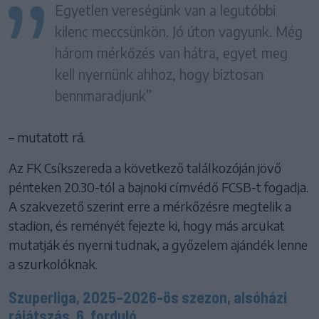
Egyetlen vereségünk van a legutóbbi
kilenc meccsünkön. Jó úton vagyunk. Még
három mérkőzés van hátra, egyet meg
kell nyernünk ahhoz, hogy biztosan
bennmaradjunk”
– mutatott rá.
Az FK Csíkszereda a következő találkozóján jövő
pénteken 20.30-tól a bajnoki címvédő FCSB-t fogadja.
A szakvezető szerint erre a mérkőzésre megtelik a
stadion, és reményét fejezte ki, hogy más arcukat
mutatják és nyerni tudnak, a győzelem ajándék lenne
a szurkolóknak.
Szuperliga, 2025–2026-ös szezon, alsóházi
rájátszás, 6. forduló