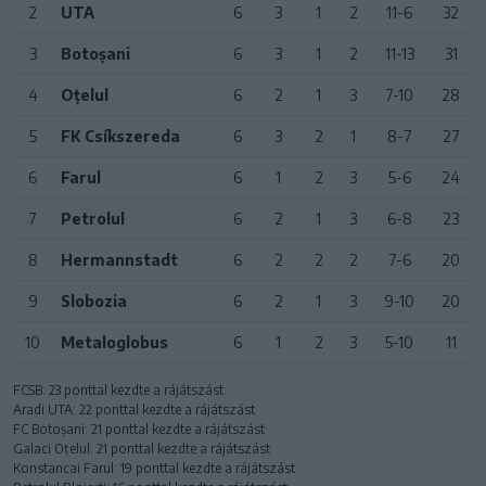
2
UTA
6
3
1
2
11-6
32
3
Botoșani
6
3
1
2
11-13
31
4
Oțelul
6
2
1
3
7-10
28
5
FK Csíkszereda
6
3
2
1
8-7
27
6
Farul
6
1
2
3
5-6
24
7
Petrolul
6
2
1
3
6-8
23
8
Hermannstadt
6
2
2
2
7-6
20
9
Slobozia
6
2
1
3
9-10
20
10
Metaloglobus
6
1
2
3
5-10
11
FCSB: 23 ponttal kezdte a rájátszást
Aradi UTA: 22 ponttal kezdte a rájátszást
FC Botoșani: 21 ponttal kezdte a rájátszást
Galaci Oțelul: 21 ponttal kezdte a rájátszást
Konstancai Farul: 19 ponttal kezdte a rájátszást