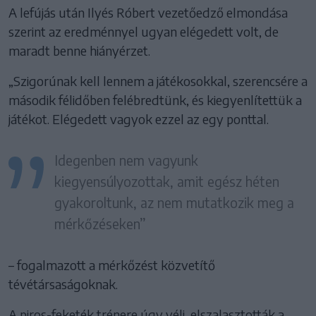
A lefújás után Ilyés Róbert vezetőedző elmondása
szerint az eredménnyel ugyan elégedett volt, de
maradt benne hiányérzet.
„Szigorúnak kell lennem a játékosokkal, szerencsére a
második félidőben felébredtünk, és kiegyenlítettük a
játékot. Elégedett vagyok ezzel az egy ponttal.
Idegenben nem vagyunk
kiegyensúlyozottak, amit egész héten
gyakoroltunk, az nem mutatkozik meg a
mérkőzéseken”
– fogalmazott a mérkőzést közvetítő
tévétársaságoknak.
A piros-feketék trénere úgy véli, elszalasztották a