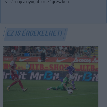
vasárnap a nyugati országrészben.
EZ IS ÉRDEKELHETI