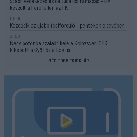
Stabil védekezés és céltudatos támadás – így
készült a Farul ellen az FK
10:36
Kezdődik az újabb fociforduló – pénteken a tévében
21:58
Nagy pofonba szaladt belé a Kolozsvári CFR,
kikapott a Győr és a Loki is
MÉG TÖBB FRISS HÍR