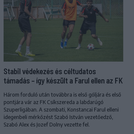
Stabil védekezés és céltudatos
támadás – így készült a Farul ellen az FK
Három forduló után továbbra is első góljára és első
pontjára vár az FK Csíkszereda a labdarúgó
Szuperligában. A szombati, Konstancai Farul elleni
idegenbeli mérkőzést Szabó István vezetőedző,
Szabó Alex és Jozef Dolny vezette fel.