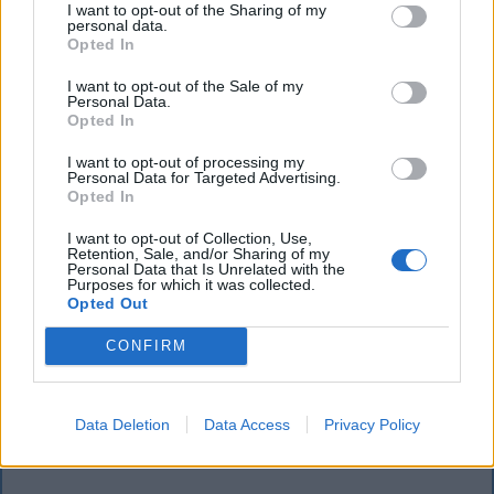
I want to opt-out of the Sharing of my
personal data.
Opted In
I want to opt-out of the Sale of my
Personal Data.
Opted In
I want to opt-out of processing my
Personal Data for Targeted Advertising.
Opted In
Szembementek a trenddel: a Sepsi OSK
I want to opt-out of Collection, Use,
Retention, Sale, and/or Sharing of my
és az FK Csíkszereda kilóg a sorból a
Personal Data that Is Unrelated with the
Purposes for which it was collected.
Szuperligában
Opted Out
A labdarúgó Szuperliga 2026–2027-es idényében a
CONFIRM
16 élvonalbeli klub közül 13 szerencsejáték-ipari
vállalatot jelenít meg mezének legértékesebb
reklámfelületén. A kivételek közé tartozik a Sepsi
Data Deletion
Data Access
Privacy Policy
OSK és az FK Csíkszereda is.