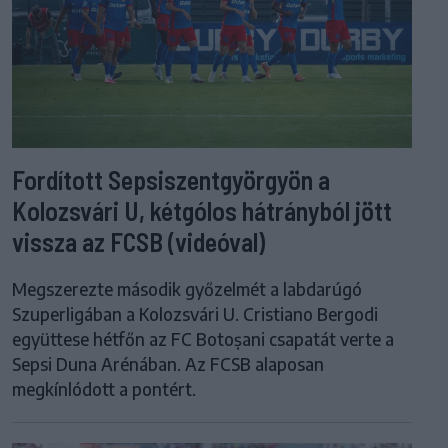
Fordított Sepsiszentgyörgyön a
Kolozsvári U, kétgólos hátrányból jött
vissza az FCSB (videóval)
Megszerezte második győzelmét a labdarúgó
Szuperligában a Kolozsvári U. Cristiano Bergodi
együttese hétfőn az FC Botoșani csapatát verte a
Sepsi Duna Arénában. Az FCSB alaposan
megkínlódott a pontért.