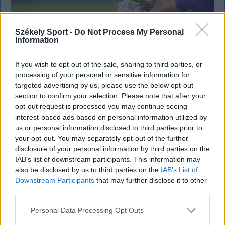
Corbu góljától hangos a román és a
Székely Sport -
Do Not Process My Personal
Information
magyar sajtó, válogatott meghívót
sürgetnek
If you wish to opt-out of the sale, sharing to third parties, or
processing of your personal or sensitive information for
Győztes gólt szerzett, a mérkőzés legjobbjának
targeted advertising by us, please use the below opt-out
választották, teljesítményével pedig a román
section to confirm your selection. Please note that after your
sportsajtó figyelmét is felkeltette Marius Corbu.
opt-out request is processed you may continue seeing
Több szaklap szerint a Székelyföld Labdarúgó
interest-based ads based on personal information utilized by
us or personal information disclosed to third parties prior to
Akadémia neveltje már megérdemelné a román
your opt-out. You may separately opt-out of the further
válogatott meghívóját.
disclosure of your personal information by third parties on the
IAB’s list of downstream participants. This information may
also be disclosed by us to third parties on the
IAB’s List of
Downstream Participants
that may further disclose it to other
third parties.
Personal Data Processing Opt Outs