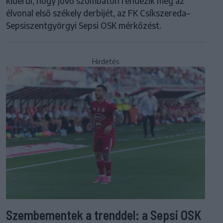
kiderül, hogy jövő szombaton rendezik meg az
élvonal első székely derbijét, az FK Csíkszereda–
Sepsiszentgyörgyi Sepsi OSK mérkőzést.
Hirdetés
Szembementek a trenddel: a Sepsi OSK