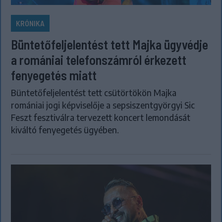
KRÓNIKA
Büntetőfeljelentést tett Majka ügyvédje
a romániai telefonszámról érkezett
fenyegetés miatt
Büntetőfeljelentést tett csütörtökön Majka
romániai jogi képviselője a sepsiszentgyörgyi Sic
Feszt fesztiválra tervezett koncert lemondását
kiváltó fenyegetés ügyében.