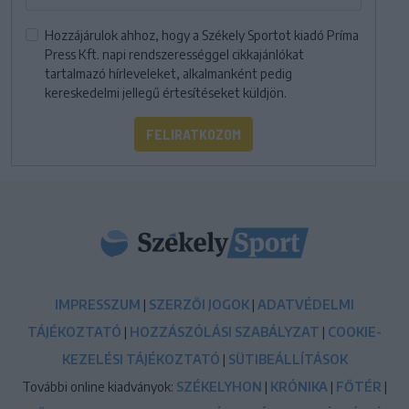
Hozzájárulok ahhoz, hogy a Székely Sportot kiadó Príma
Press Kft. napi rendszerességgel cikkajánlókat
tartalmazó hírleveleket, alkalmanként pedig
kereskedelmi jellegű értesítéseket küldjön.
FELIRATKOZOM
IMPRESSZUM
|
SZERZŐI JOGOK
|
ADATVÉDELMI
TÁJÉKOZTATÓ
|
HOZZÁSZÓLÁSI SZABÁLYZAT
|
COOKIE-
KEZELÉSI TÁJÉKOZTATÓ
|
SÜTIBEÁLLÍTÁSOK
További online kiadványok:
SZÉKELYHON
|
KRÓNIKA
|
FŐTÉR
|