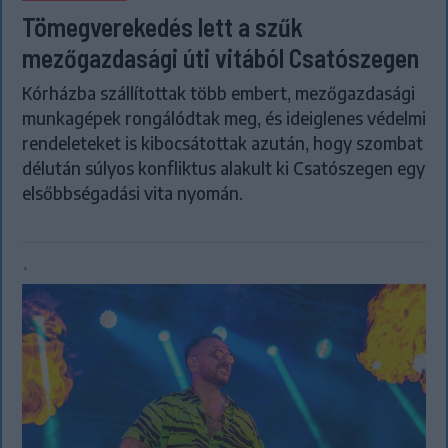
Tömegverekedés lett a szűk
mezőgazdasági úti vitából Csatószegen
Kórházba szállítottak több embert, mezőgazdasági
munkagépek rongálódtak meg, és ideiglenes védelmi
rendeleteket is kibocsátottak azután, hogy szombat
délután súlyos konfliktus alakult ki Csatószegen egy
elsőbbségadási vita nyomán.
`