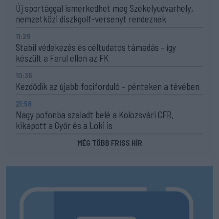
Új sportággal ismerkedhet meg Székelyudvarhely,
nemzetközi diszkgolf-versenyt rendeznek
11:29
Stabil védekezés és céltudatos támadás – így
készült a Farul ellen az FK
10:36
Kezdődik az újabb fociforduló – pénteken a tévében
21:58
Nagy pofonba szaladt belé a Kolozsvári CFR,
kikapott a Győr és a Loki is
MÉG TÖBB FRISS HÍR