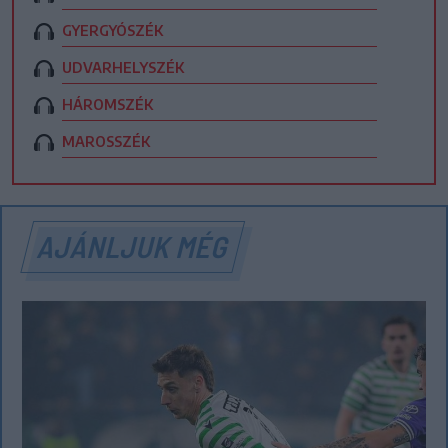
GYERGYÓSZÉK
UDVARHELYSZÉK
HÁROMSZÉK
MAROSSZÉK
AJÁNLJUK MÉG