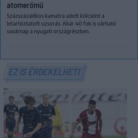
atomerőmű
Százszázalékos kamatra adott kölcsönt a
letartóztatott uzsorás. Akár 40 fok is várható
vasárnap a nyugati országrészben.
EZ IS ÉRDEKELHETI