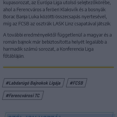
kupasorozat, az Európa Liga utolsó selejtezőkörébe,
ahol a Ferencváros a feröeri Klaksvík és a bosnyák
Borac Banja Luka közötti összecsapás nyertesével,
míg az FCSB az osztrák LASK Linz csapatával játszik.
A további eredményeiktől függetlenül a magyar és a
román bajnok már bebiztosította helyét legalább a
harmadik számú sorozat, a Konferencia Liga
főtábláján.
#Labdarúgó Bajnokok Ligája
#FCSB
#Ferencvárosi TC