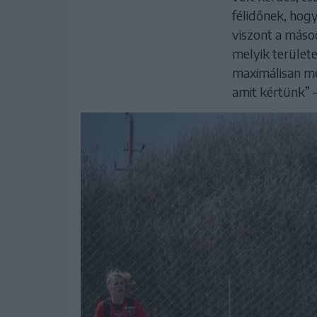
félidőnek, hog
viszont a másod
melyik területe
maximálisan meg
amit kértünk” 