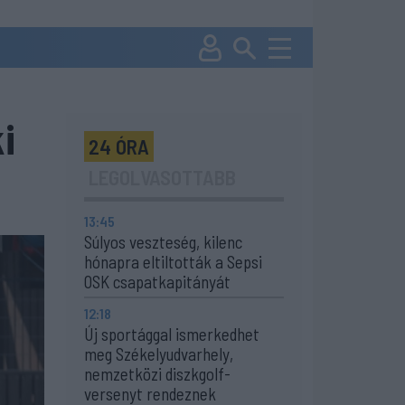
i
24 ÓRA
LEGOLVASOTTABB
13:45
Súlyos veszteség, kilenc
hónapra eltiltották a Sepsi
OSK csapatkapitányát
12:18
Új sportággal ismerkedhet
meg Székelyudvarhely,
nemzetközi diszkgolf-
versenyt rendeznek