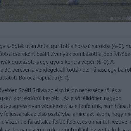
gy szöglet után Antal gurított a hosszú sarokba (4–0), m
őbb a csereként beállt Zvenyák bombázott a jobb felsőbe 
nyák duplázott is egy gyors kontra végén (6–0). A
 90. percben a vendégek állították be: Tănase egy balró
juttatott Böröcz kapujába (6–1).
etően Szeitl Szilvia az első félidő nehézségeiről és a
zett korrekcióról beszélt. „Az első félidőben nagyon
lletve agresszívan védekezett az ellenfelünk, nem hiába, 
gy feljussanak az első osztályba, amire azt látom, hogy m
. Viszont elfáradtak a félidő felére, és onnantól kezdve
ak az, hogy mi végül mikor döntünk jól. Ez volt a kulcsa a