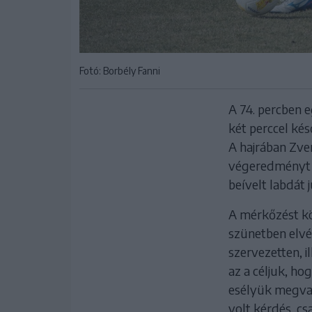
Fotó: Borbély Fanni
A 74. percben e
két perccel kés
A hajrában Zve
végeredményt a
beívelt labdát 
A mérkőzést köv
szünetben elvég
szervezetten, i
az a céljuk, ho
esélyük megvan
volt kérdés, cs