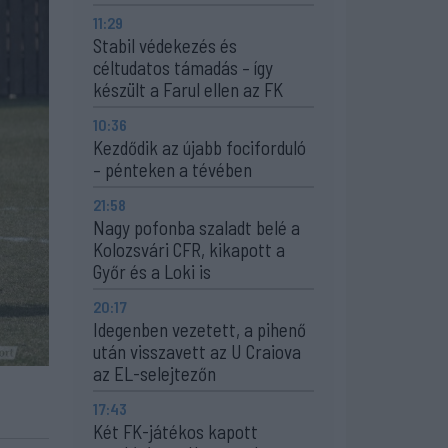
11:29
Stabil védekezés és
céltudatos támadás – így
készült a Farul ellen az FK
10:36
Kezdődik az újabb fociforduló
– pénteken a tévében
21:58
Nagy pofonba szaladt belé a
Kolozsvári CFR, kikapott a
Győr és a Loki is
20:17
Idegenben vezetett, a pihenő
után visszavett az U Craiova
az EL-selejtezőn
17:43
Két FK-játékos kapott