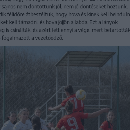
y sajnos nem döntöttünk jól, nem jó döntéseket hoztunk,
ik félidőre átbeszéltük, hogy hova és kinek kell beindulni
ket kell támadni, és hova jöjjön a labda. Ezt a lányok
 is csinálták, és azért lett ennyi a vége, mert betartották
– fogalmazott a vezetőedző.