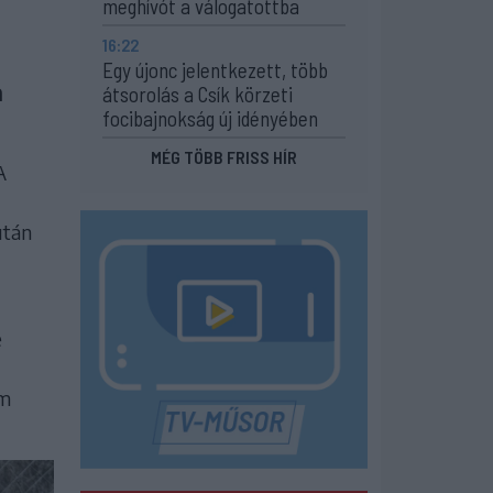
meghívót a válogatottba
16:22
.
Egy újonc jelentkezett, több
a
átsorolás a Csík körzeti
focibajnokság új idényében
MÉG TÖBB FRISS HÍR
A
után
e
em