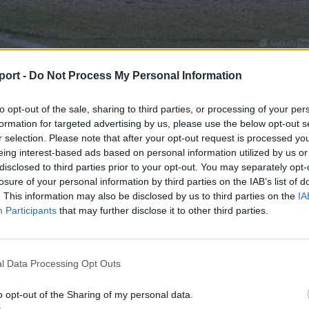
port -
Do Not Process My Personal Information
 elejétől a csíkiak dominálták, a vendégek alig jutottak át
to opt-out of the sale, sharing to third parties, or processing of your per
formation for targeted advertising by us, please use the below opt-out s
ut eltaláló lövésük sem volt. Nombot, Antal és Fülöp Bog
r selection. Please note that after your opt-out request is processed y
 gólhoz, de a szervezetten záró bukaresti védelem miatt a
eing interest-based ads based on personal information utilized by us or
ületett találat.
disclosed to third parties prior to your opt-out. You may separately opt-
losure of your personal information by third parties on the IAB’s list of
n azonban gyorsan megtört a jég. A 49. percben Nombot
. This information may also be disclosed by us to third parties on the
IA
 gólgyártást (1–0), három perccel később Szabóvá indítás
Participants
that may further disclose it to other third parties.
 remekül a labdát a tizenhatoson belül, majd kilőtte a jobb
k nem álltak le: Porter bal oldali beadását Orbán lőtte lap
l Data Processing Opt Outs
o opt-out of the Sharing of my personal data.