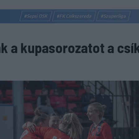
#Sepsi OSK
#FK Csíkszereda
#Szuperliga
ták a kupasorozatot a csík