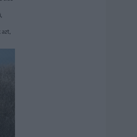
,
 azt,