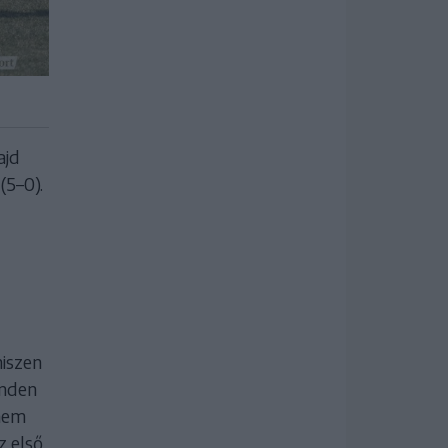
ajd
(5–0).
l
hiszen
inden
 nem
z első