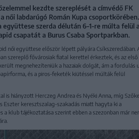
őzelemmel kezdte szereplését a címvédő FK
 a női labdarúgó Román Kupa csoportkörében
ia együttese szerda délután 6–1-re múlta felül 
apid csapatát a Burus Csaba Sportparkban.
id női együttese először lépett pályára Csíkszeredában. 
 szereplő fővárosiak fiatal kerettel érkeztek, és az első
ikerült megnehezíteniük a hazaiak dolgát, ám a fordulás 
apírforma, és a piros-feketék kiütéssel múlták felül
tal is hiányzott Herczeg Andrea és Nyéki Anna, míg Szők
s Eszter keresztszalag-szakadás miatt hagyta ki a
s a klub tájékoztatása szerint ebben a szezonban már n
ára.