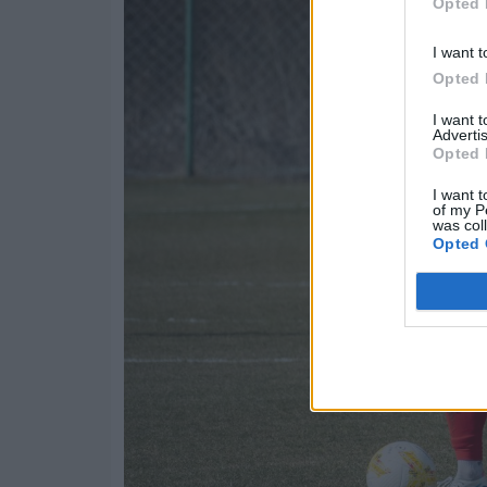
Opted 
I want t
Opted 
I want 
Advertis
Opted 
I want t
of my P
was col
Opted 