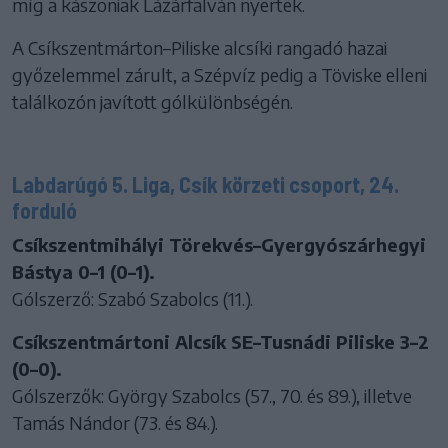
míg a kászoniak Lázárfalván nyertek.
A Csíkszentmárton–Piliske alcsíki rangadó hazai
győzelemmel zárult, a Szépvíz pedig a Töviske elleni
találkozón javított gólkülönbségén.
Labdarúgó 5. Liga, Csík körzeti csoport, 24.
forduló
Csíkszentmihályi Törekvés–Gyergyószárhegyi
Bástya 0–1 (0–1).
Gólszerző: Szabó Szabolcs (11.).
Csíkszentmártoni Alcsík SE–Tusnádi Piliske 3–2
(0–0).
Gólszerzők: György Szabolcs (57., 70. és 89.), illetve
Tamás Nándor (73. és 84.).