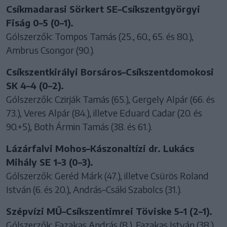
Csíkmadarasi Sörkert SE–Csíkszentgyörgyi
Fiság 0–5 (0–1).
Gólszerzők: Tompos Tamás (25., 60., 65. és 80.),
Ambrus Csongor (90.).
Csíkszentkirályi Borsáros–Csíkszentdomokosi
SK 4–4 (0–2).
Gólszerzők: Czirják Tamás (65.), Gergely Alpár (66. és
73.), Veres Alpár (84.), illetve Eduard Cadar (20. és
90.+5), Both Ármin Tamás (38. és 61.).
Lázárfalvi Mohos–Kászonaltízi dr. Lukács
Mihály SE 1–3 (0–3).
Gólszerzők: Geréd Márk (47.), illetve Csürös Roland
István (6. és 20.), András–Csáki Szabolcs (31.).
Szépvízi MŰ–Csíkszentimrei Töviske 5–1 (2–1).
Gólszerzők: Fazakas András (8.), Fazakas István (38.),