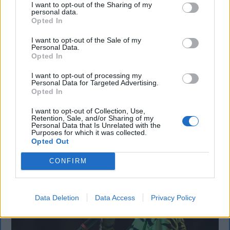
I want to opt-out of the Sharing of my
Büntetőfeljelentést tett Majka ügyvédje
personal data.
Opted In
a romániai telefonszámról érkezett
I want to opt-out of the Sale of my
fenyegetés miatt
Personal Data.
Opted In
Büntetőfeljelentést tett csütörtökön Majka
I want to opt-out of processing my
romániai jogi képviselője a sepsiszentgyörgyi Sic
Personal Data for Targeted Advertising.
Feszt fesztiválra tervezett koncert lemondását
Opted In
kiváltó fenyegetés ügyében.
I want to opt-out of Collection, Use,
Retention, Sale, and/or Sharing of my
Personal Data that Is Unrelated with the
Purposes for which it was collected.
Opted Out
CONFIRM
Data Deletion
Data Access
Privacy Policy