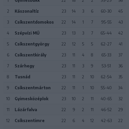
1
Gyimesbükk
22
18
2
2
95-29
56
2
Kászonaltíz
23
14
3
6
60-30
45
3
Csíkszentdomokos
22
14
1
7
95-55
43
4
Szépvízi MŰ
23
13
3
7
65-44
42
5
Csíkszentgyörgy
22
12
5
5
62-27
41
6
Csíkszentkirály
23
11
4
8
65-33
37
7
Szárhegy
23
11
3
9
53-51
36
8
Tusnád
23
11
2
10
62-54
35
9
Csíkszentmárton
22
11
1
10
55-40
34
10
Gyimesközéplok
23
10
2
11
40-65
32
11
Lázárfalva
22
9
2
11
46-52
29
12
Csíkszentimre
22
6
4
12
42-63
22