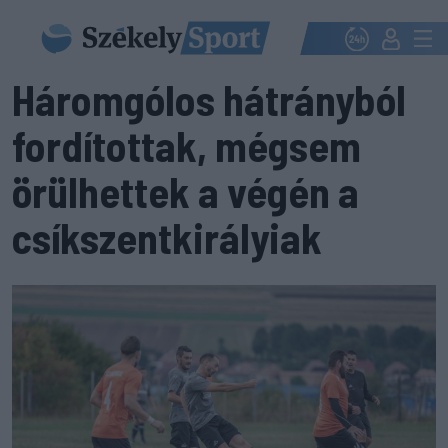
Háromgólos hátrányból
fordítottak, mégsem
örülhettek a végén a
csíkszentkirályiak