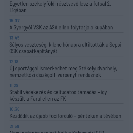
Egyetlen székelyföldi résztvevő lesz a futsal 2.
Ligában
15:07
A Gyergyói VSK az ASA ellen folytatja a kupában
13:45
Súlyos veszteség, kilenc hónapra eltiltották a Sepsi
OSK csapatkapitányát
12:18
Új sportággal ismerkedhet meg Székelyudvarhely,
nemzetközi diszkgolf-versenyt rendeznek
11:29
Stabil védekezés és céltudatos támadás – így
készült a Farul ellen az FK
10:36
Kezdődik az újabb fociforduló – pénteken a tévében
21:58
Nagy pofonba szaladt belé a Kolozsvári CFR,