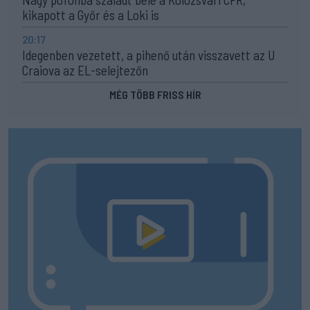
kikapott a Győr és a Loki is
20:17
Idegenben vezetett, a pihenő után visszavett az U
Craiova az EL-selejtezőn
MÉG TÖBB FRISS HÍR