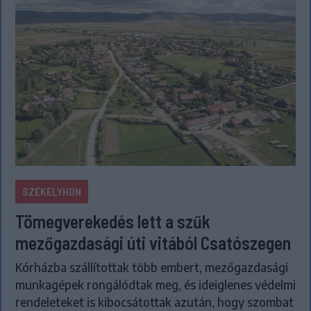
SZÉKELYHON
Tömegverekedés lett a szűk
mezőgazdasági úti vitából Csatószegen
Kórházba szállítottak több embert, mezőgazdasági
munkagépek rongálódtak meg, és ideiglenes védelmi
rendeleteket is kibocsátottak azután, hogy szombat