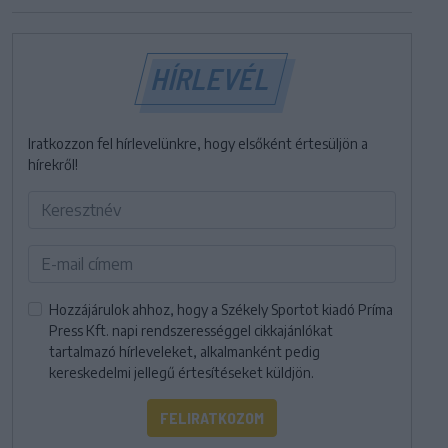
HÍRLEVÉL
Iratkozzon fel hírlevelünkre, hogy elsőként értesüljön a
hírekről!
Hozzájárulok ahhoz, hogy a Székely Sportot kiadó Príma
Press Kft. napi rendszerességgel cikkajánlókat
tartalmazó hírleveleket, alkalmanként pedig
kereskedelmi jellegű értesítéseket küldjön.
FELIRATKOZOM