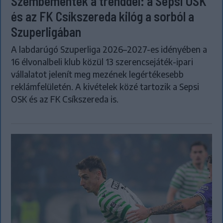
Szembementek a trenddel: a Sepsi OSK
és az FK Csíkszereda kilóg a sorból a
Szuperligában
A labdarúgó Szuperliga 2026–2027-es idényében a
16 élvonalbeli klub közül 13 szerencsejáték-ipari
vállalatot jelenít meg mezének legértékesebb
reklámfelületén. A kivételek közé tartozik a Sepsi
OSK és az FK Csíkszereda is.