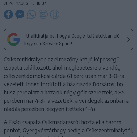
2024. MÁJUS 14., 10:07
Itt állíthatja be, hogy a Google-találatokban elöl
legyen a Székely Sport!
Csíkszentkirályon az élmezőny két jó képességű
csapata találkozott, ahol meglepetésre a vendég
csíkszentdomokosi gárda 61 perc után már 3–0-ra
vezetett. Innen fordított a házigazda Borsáros, bő
húsz perc alatt a hazaiak négy gólt szereztek, a 85.
percben már 4–3-ra vezettek, a vendégek azonban a
ráadás perceiben kiegyenlítettek (4–4).
A Fiság csapata Csíkmadarasról hozta el a három
pontot, Gyergyószárhegy pedig a Csíkszentmihálytól,