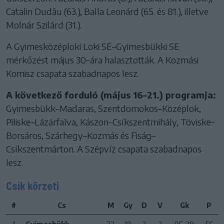
Catalin Dudău (63.), Balla Leonárd (65. és 81.), illetve
Molnár Szilárd (31.).
A Gyimesközéploki Loki SE–Gyimesbükki SE
mérkőzést május 30–ára halasztották. A Kozmási
Komisz csapata szabadnapos lesz.
A következő forduló (május 16–21.) programja:
Gyimesbükk–Madaras, Szentdomokos–Középlok,
Piliske–Lázárfalva, Kászon–Csíkszentmihály, Töviske–
Borsáros, Szárhegy–Kozmás és Fiság–
Csíkszentmárton. A Szépvíz csapata szabadnapos
lesz.
Csík körzeti
#
Cs
M
Gy
D
V
Gk
P