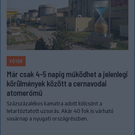
FŐTÉR
Már csak 4-5 napig működhet a jelenlegi
körülmények között a cernavodai
atomerőmű
Százszázalékos kamatra adott kölcsönt a
letartóztatott uzsorás. Akár 40 fok is várható
vasárnap a nyugati országrészben.