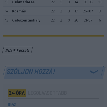
13
Csíkmadaras
22
5
3
14
35-85
18
14
Kozmás
22
2
3
17
26-107
9
15
Csíkszentmihály
22
2
0
20
21-87
6
#Csík körzeti
SZÓLJON HOZZÁ!
24 ÓRA
LEGOLVASOTTABB
16:43