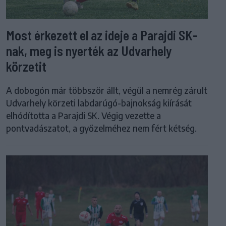
Most érkezett el az ideje a Parajdi SK-
nak, meg is nyerték az Udvarhely
körzetit
A dobogón már többször állt, végül a nemrég zárult
Udvarhely körzeti labdarúgó-bajnokság kiírását
elhódította a Parajdi SK. Végig vezette a
pontvadászatot, a győzelméhez nem fért kétség.