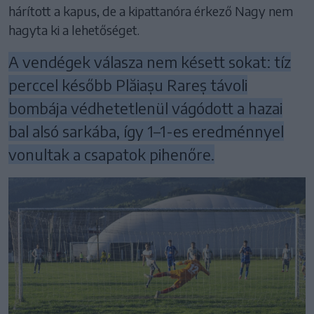
hárított a kapus, de a kipattanóra érkező Nagy nem
hagyta ki a lehetőséget.
A vendégek válasza nem késett sokat: tíz
perccel később Plăiașu Rareș távoli
bombája védhetetlenül vágódott a hazai
bal alsó sarkába, így 1–1-es eredménnyel
vonultak a csapatok pihenőre.