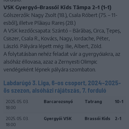
VSK Gyergyó–Brassói Kids Tâmpa 2–1 (1–1)
Gólszerzők: Nagy Zsolt (18.), Csala Róbert (75. – 11-
esből), illetve Plăiașu Rareș (28.)
A VSK kezdőcsapata: Szántó – Bărăbaș, Circa, Țepeș,
Csiszer, Csala R., Kovács, Nagy, Iordache, Péter,
László. Pályára lépett még: Ilie, Albert, Zöld.
A folytatásban nehéz feladat vár a gyergyóiakra, az
alsóház éllovasa, azaz a Zernyesti Olimpic
vendégeként lépnek pályára szombaton.
Labdarúgó 3. Liga, 6-os csoport, 2024–2025-
ös szezon, alsóházi rájátszás, 7. forduló
2025. 05. 03.
Barcarozsnyó
Tatrang
10-1
18:00
2025. 05. 03.
Gyergyói VSK
Brassói Kids
2-1
18:00