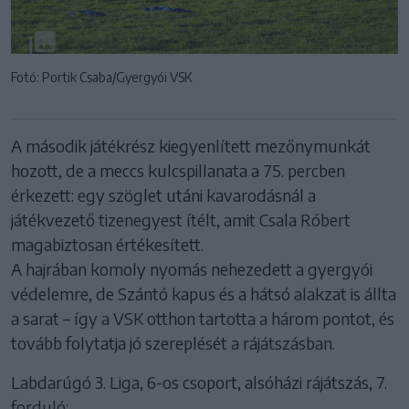
Fotó: Portik Csaba/Gyergyói VSK
A második játékrész kiegyenlített mezőnymunkát
hozott, de a meccs kulcspillanata a 75. percben
érkezett: egy szöglet utáni kavarodásnál a
játékvezető tizenegyest ítélt, amit Csala Róbert
magabiztosan értékesített.
A hajrában komoly nyomás nehezedett a gyergyói
védelemre, de Szántó kapus és a hátsó alakzat is állta
a sarat – így a VSK otthon tartotta a három pontot, és
tovább folytatja jó szereplését a rájátszásban.
Labdarúgó 3. Liga, 6-os csoport, alsóházi rájátszás, 7.
forduló: