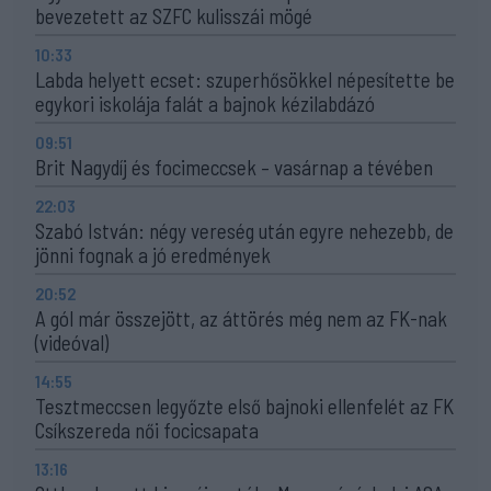
bevezetett az SZFC kulisszái mögé
10:33
Labda helyett ecset: szuperhősökkel népesítette be
egykori iskolája falát a bajnok kézilabdázó
09:51
Brit Nagydíj és focimeccsek – vasárnap a tévében
22:03
Szabó István: négy vereség után egyre nehezebb, de
jönni fognak a jó eredmények
20:52
A gól már összejött, az áttörés még nem az FK-nak
(videóval)
14:55
Tesztmeccsen legyőzte első bajnoki ellenfelét az FK
Csíkszereda női focicsapata
13:16