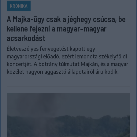
KRÓNIKA
A Majka-ügy csak a jéghegy csúcsa, be
kellene fejezni a magyar–magyar
acsarkodást
Életveszélyes fenyegetést kapott egy
magyarországi előadó, ezért lemondta székelyföldi
koncertjét. A botrány túlmutat Majkán, és a magyar
közélet nagyon aggasztó állapotairól árulkodik.