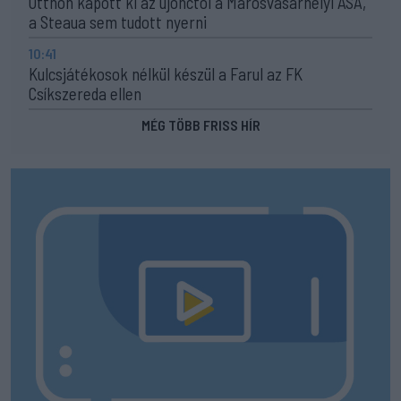
Otthon kapott ki az újonctól a Marosvásárhelyi ASA,
a Steaua sem tudott nyerni
10:41
Kulcsjátékosok nélkül készül a Farul az FK
Csíkszereda ellen
MÉG TÖBB FRISS HÍR