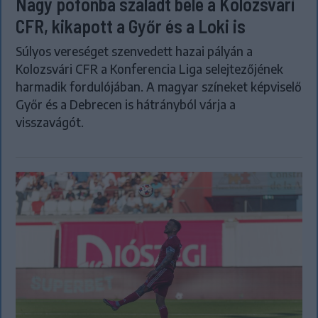
Nagy pofonba szaladt belé a Kolozsvári
CFR, kikapott a Győr és a Loki is
Súlyos vereséget szenvedett hazai pályán a
Kolozsvári CFR a Konferencia Liga selejtezőjének
harmadik fordulójában. A magyar színeket képviselő
Győr és a Debrecen is hátrányból várja a
visszavágót.