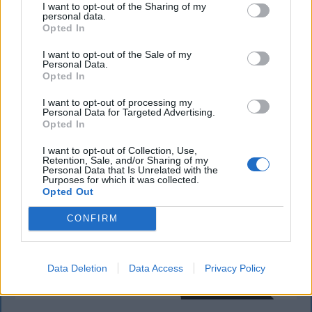
Sok román állampolgár még mindig az 1997-es
I want to opt-out of the Sharing of my
personal data.
mintára kiállított személyi igazolványt használja,
Opted In
azonban ezt fokozatosan kivonják a forgalomból,
I want to opt-out of the Sale of my
amint az új elektronikus és egyszerű személyi
Personal Data.
igazolványok országszerte elérhetővé válnak.
Opted In
I want to opt-out of processing my
Personal Data for Targeted Advertising.
Opted In
I want to opt-out of Collection, Use,
Retention, Sale, and/or Sharing of my
Personal Data that Is Unrelated with the
Purposes for which it was collected.
Opted Out
CONFIRM
Data Deletion
Data Access
Privacy Policy