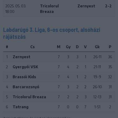
2025. 05. 03.
Tricolorul
Zernyest
2-2
18:00
Breaza
Labdarúgó 3. Liga, 6-os csoport, alsóházi
rájátszás
#
Cs
M
Gy
D
V
Gk
P
1
Zernyest
7
3
3
1
26-11
36
2
Gyergyói VSK
7
4
2
1
21-11
35
3
Brassói Kids
7
4
1
2
19-9
32
4
Barcarozsnyó
7
3
2
2
26-10
31
5
Tricolorul Breaza
7
2
2
3
12-13
31
6
Tatrang
7
0
0
7
1-51
2