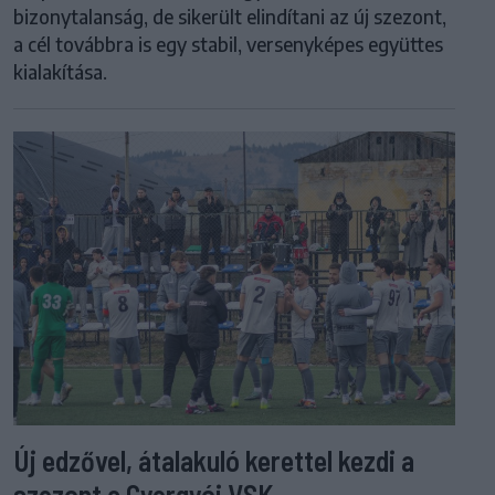
bizonytalanság, de sikerült elindítani az új szezont,
a cél továbbra is egy stabil, versenyképes együttes
kialakítása.
Új edzővel, átalakuló kerettel kezdi a
szezont a Gyergyói VSK