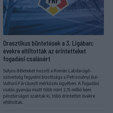
Drasztikus büntetések a 3. Ligában:
évekre eltiltották az érintetteket
fogadási csalásért
Súlyos ítéleteket hozott a Román Labdarúgó-
szövetség fegyelmi bizottsága a Petrozsényi Jiul–
Vulturii Fărcășești mérkőzés ügyében. A fogadási
csalás gyanúja miatt több mint 2,15 millió lejes
pénzbírságot szabtak ki, több érintettet évekre
eltiltottak.