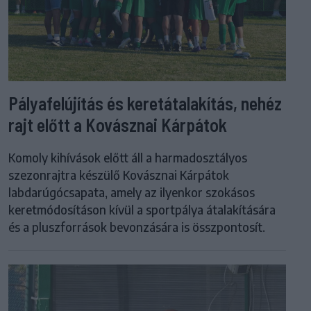
Pályafelújítás és keretátalakítás, nehéz
rajt előtt a Kovásznai Kárpátok
Komoly kihívások előtt áll a harmadosztályos
szezonrajtra készülő Kovásznai Kárpátok
labdarúgócsapata, amely az ilyenkor szokásos
keretmódosításon kívül a sportpálya átalakítására
és a pluszforrások bevonzására is összpontosít.