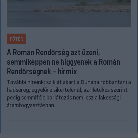
FŐTÉR
A Román Rendőrség azt üzeni,
semmiképpen ne higgyenek a Román
Rendőrségnek – hírmix
További híreink: sziklát akart a Dunába robbantani a
hadsereg, egyelőre sikertelenül, az illetékes szerint
pedig semmiféle korlátozás nem lesz a lakossági
áramfogyasztásban.