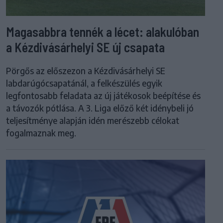
Magasabbra tennék a lécet: alakulóban
a Kézdivásárhelyi SE új csapata
Pörgős az előszezon a Kézdivásárhelyi SE
labdarúgócsapatánál, a felkészülés egyik
legfontosabb feladata az új játékosok beépítése és
a távozók pótlása. A 3. Liga előző két idénybeli jó
teljesítménye alapján idén merészebb célokat
fogalmaznak meg.