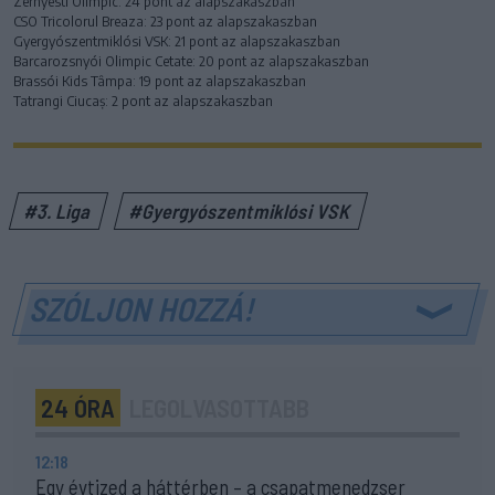
Zernyesti Olimpic: 24 pont az alapszakaszban
CSO Tricolorul Breaza: 23 pont az alapszakaszban
Gyergyószentmiklósi VSK: 21 pont az alapszakaszban
Barcarozsnyói Olimpic Cetate: 20 pont az alapszakaszban
Brassói Kids Tâmpa: 19 pont az alapszakaszban
Tatrangi Ciucaș: 2 pont az alapszakaszban
#3. Liga
#Gyergyószentmiklósi VSK
SZÓLJON HOZZÁ!
24 ÓRA
LEGOLVASOTTABB
12:18
Egy évtized a háttérben – a csapatmenedzser