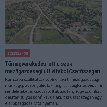
SZÉKELYHON
Tömegverekedés lett a szűk
mezőgazdasági úti vitából Csatószegen
Kórházba szállítottak több embert, mezőgazdasági
munkagépek rongálódtak meg, és ideiglenes védelmi
rendeleteket is kibocsátottak azután, hogy szombat
délután súlyos konfliktus alakult ki Csatószegen egy
elsőbbségadási vita nyomán.