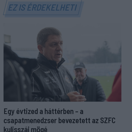
EZ IS ÉRDEKELHETI
Egy évtized a háttérben – a
csapatmenedzser bevezetett az SZFC
kulisszái mögé