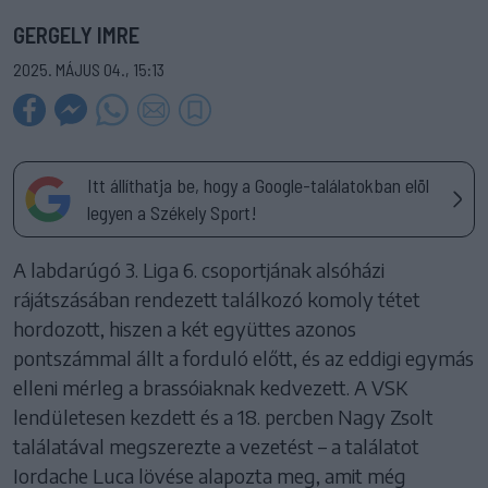
GERGELY IMRE
2025. MÁJUS 04., 15:13
Itt állíthatja be, hogy a Google-találatokban elöl
legyen a Székely Sport!
A labdarúgó 3. Liga 6. csoportjának alsóházi
rájátszásában rendezett találkozó komoly tétet
hordozott, hiszen a két együttes azonos
pontszámmal állt a forduló előtt, és az eddigi egymás
elleni mérleg a brassóiaknak kedvezett. A VSK
lendületesen kezdett és a 18. percben Nagy Zsolt
találatával megszerezte a vezetést – a találatot
Iordache Luca lövése alapozta meg, amit még