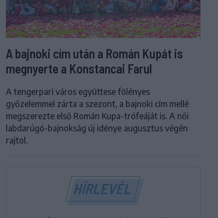
A bajnoki cím után a Román Kupát is
megnyerte a Konstancai Farul
A tengerpari város együttese fölényes
győzelemmel zárta a szezont, a bajnoki cím mellé
megszerezte első Román Kupa-trófeáját is. A női
labdarúgó-bajnokság új idénye augusztus végén
rajtol.
HÍRLEVÉL