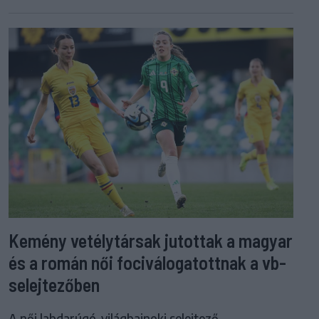
Kemény vetélytársak jutottak a magyar
és a román női fociválogatottnak a vb-
selejtezőben
A női labdarúgó-világbajnoki selejtező