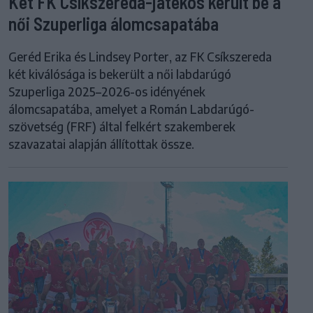
Két FK Csíkszereda-játékos került be a
női Szuperliga álomcsapatába
Geréd Erika és Lindsey Porter, az FK Csíkszereda
két kiválósága is bekerült a női labdarúgó
Szuperliga 2025–2026-os idényének
álomcsapatába, amelyet a Román Labdarúgó-
szövetség (FRF) által felkért szakemberek
szavazatai alapján állítottak össze.