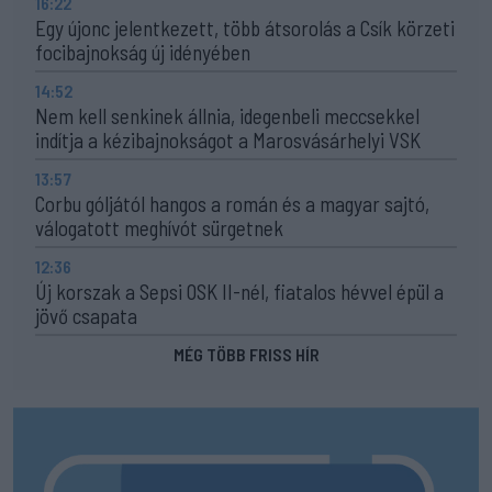
16:22
Egy újonc jelentkezett, több átsorolás a Csík körzeti
focibajnokság új idényében
14:52
Nem kell senkinek állnia, idegenbeli meccsekkel
indítja a kézibajnokságot a Marosvásárhelyi VSK
13:57
Corbu góljától hangos a román és a magyar sajtó,
válogatott meghívót sürgetnek
12:36
Új korszak a Sepsi OSK II-nél, fiatalos hévvel épül a
jövő csapata
MÉG TÖBB FRISS HÍR