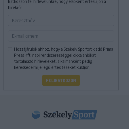
Iratkozzon fel hírlevelünkre, hogy elsőként értesüljön a
hírekről!
Hozzájárulok ahhoz, hogy a Székely Sportot kiadó Príma
Press Kft. napi rendszerességgel cikkajánlókat
tartalmazó hírleveleket, alkalmanként pedig
kereskedelmi jellegű értesítéseket küldjön.
FELIRATKOZOM