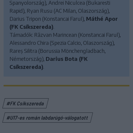
Spanyolország), Andrei Niculcea (Bukaresti
Rapid), Ryan Rusu (AC Milan, Olaszország),
Darius Tripon (Konstancai Farul),
Máthé Apor
(FK Csíkszereda)
.
Támadók: Răzvan Marincean (Konstancai Farul),
Alessandro Chira (Spezia Calcio, Olaszország),
Rareș Silitra (Borussia Mönchengladbach,
Németország),
Darius Bota (FK
Csíkszereda)
.
#FK Csíkszereda
#U17-es román labdarúgó-válogatott