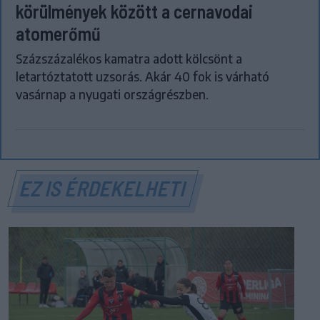
körülmények között a cernavodai
atomerőmű
Százszázalékos kamatra adott kölcsönt a
letartóztatott uzsorás. Akár 40 fok is várható
vasárnap a nyugati országrészben.
EZ IS ÉRDEKELHETI