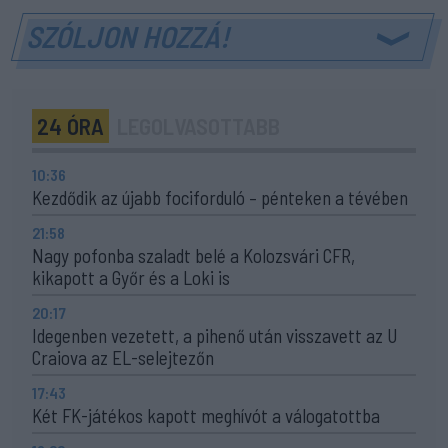
SZÓLJON HOZZÁ!
24 ÓRA
LEGOLVASOTTABB
10:36
Kezdődik az újabb fociforduló – pénteken a tévében
21:58
Nagy pofonba szaladt belé a Kolozsvári CFR,
kikapott a Győr és a Loki is
20:17
Idegenben vezetett, a pihenő után visszavett az U
Craiova az EL-selejtezőn
17:43
Két FK-játékos kapott meghívót a válogatottba