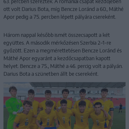
63. percben szerezték. A romániai csapat kezdőjében
ott volt Darius Bota, míg Bencze Loránd a 60., Máthé
Apor pedig a 75. percben lépett pályára csereként.
Három nappal később ismét összecsapott a két
együttes. A második mérkőzésen Szerbia 2–1-re
győzött. Ezen a megmérettetésen Bencze Loránd és
Máthé Apor egyaránt a kezdőcsapatban kapott
helyet. Bencze a 75., Máthé a 46. percig volt a pályán.
Darius Bota a szünetben állt be csereként.