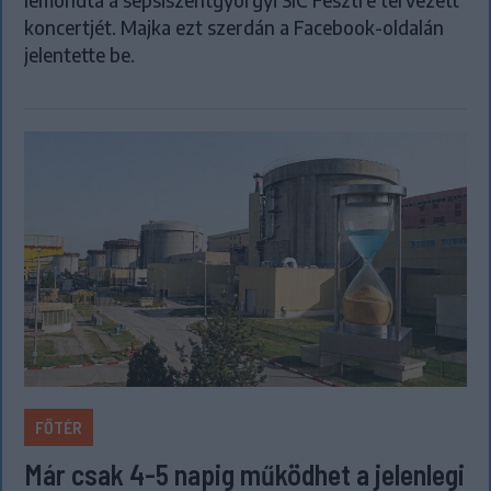
lemondta a sepsiszentgyörgyi SIC Fesztre tervezett
koncertjét. Majka ezt szerdán a Facebook-oldalán
jelentette be.
FŐTÉR
Már csak 4-5 napig működhet a jelenlegi