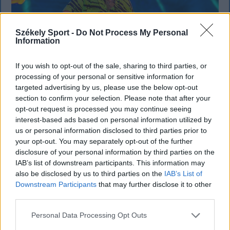
Székely Sport -
Do Not Process My Personal
Information
If you wish to opt-out of the sale, sharing to third parties, or
processing of your personal or sensitive information for
targeted advertising by us, please use the below opt-out
KRÓNIKA
section to confirm your selection. Please note that after your
Büntetőfeljelentést tett Majka ügyvédje
opt-out request is processed you may continue seeing
interest-based ads based on personal information utilized by
a romániai telefonszámról érkezett
us or personal information disclosed to third parties prior to
fenyegetés miatt
your opt-out. You may separately opt-out of the further
disclosure of your personal information by third parties on the
Büntetőfeljelentést tett csütörtökön Majka
IAB’s list of downstream participants. This information may
romániai jogi képviselője a sepsiszentgyörgyi Sic
also be disclosed by us to third parties on the
IAB’s List of
Downstream Participants
that may further disclose it to other
Feszt fesztiválra tervezett koncert lemondását
third parties.
kiváltó fenyegetés ügyében.
Personal Data Processing Opt Outs