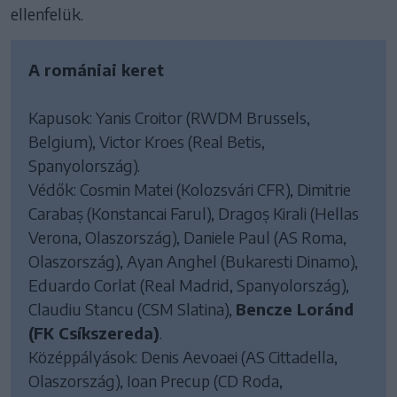
ellenfelük.
A romániai keret
Kapusok: Yanis Croitor (RWDM Brussels,
Belgium), Victor Kroes (Real Betis,
Spanyolország).
Védők: Cosmin Matei (Kolozsvári CFR), Dimitrie
Carabaș (Konstancai Farul), Dragoș Kirali (Hellas
Verona, Olaszország), Daniele Paul (AS Roma,
Olaszország), Ayan Anghel (Bukaresti Dinamo),
Eduardo Corlat (Real Madrid, Spanyolország),
Claudiu Stancu (CSM Slatina),
Bencze Loránd
(FK Csíkszereda)
.
Középpályások: Denis Aevoaei (AS Cittadella,
Olaszország), Ioan Precup (CD Roda,