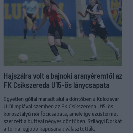
Hajszálra volt a bajnoki aranyéremtől az
FK Csíkszereda U15-ös lánycsapata
Egyetlen góllal maradt alul a döntőben a Kolozsvári
U Olimpiával szemben az FK Csíkszereda U15-ös
korosztályú női focicsapata, amely így ezüstérmet
szerzett a bufteai négyes döntőben. Szilágyi Dorkát
a torna legjobb kapusának választották.