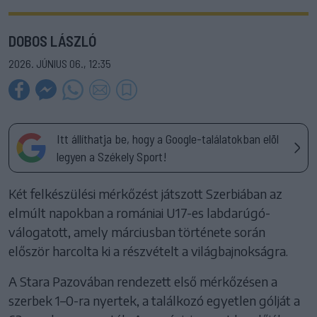
DOBOS LÁSZLÓ
2026. JÚNIUS 06., 12:35
Itt állíthatja be, hogy a Google-találatokban elöl
legyen a Székely Sport!
Két felkészülési mérkőzést játszott Szerbiában az
elmúlt napokban a romániai U17-es labdarúgó-
válogatott, amely márciusban története során
először harcolta ki a részvételt a világbajnokságra.
A Stara Pazovában rendezett első mérkőzésen a
szerbek 1–0-ra nyertek, a találkozó egyetlen gólját a