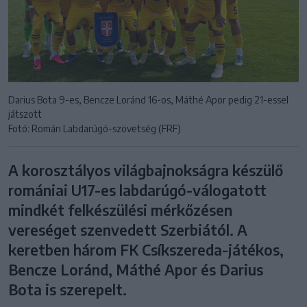
Darius Bota 9-es, Bencze Loránd 16-os, Máthé Apor pedig 21-essel
játszott
Fotó: Román Labdarúgó-szövetség (FRF)
A korosztályos világbajnokságra készülő
romániai U17-es labdarúgó-válogatott
mindkét felkészülési mérkőzésen
vereséget szenvedett Szerbiától. A
keretben három FK Csíkszereda-játékos,
Bencze Loránd, Máthé Apor és Darius
Bota is szerepelt.