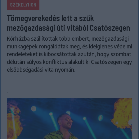
SZÉKELYHON
Tömegverekedés lett a szűk
mezőgazdasági úti vitából Csatószegen
Kórházba szállítottak több embert, mezőgazdasági
munkagépek rongálódtak meg, és ideiglenes védelmi
rendeleteket is kibocsátottak azután, hogy szombat
délután súlyos konfliktus alakult ki Csatószegen egy
elsőbbségadási vita nyomán.
`