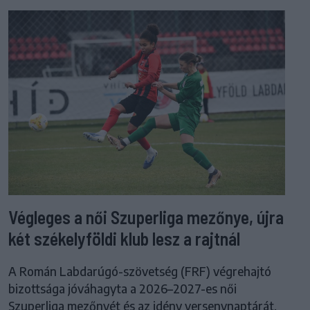
Végleges a női Szuperliga mezőnye, újra
két székelyföldi klub lesz a rajtnál
A Román Labdarúgó-szövetség (FRF) végrehajtó
bizottsága jóváhagyta a 2026–2027-es női
Szuperliga mezőnyét és az idény versenynaptárát.