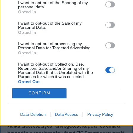
I want to opt-out of the Sharing of my
personal data.
Opted In
I want to opt-out of the Sale of my
Personal Data.
Opted In
I want to opt-out of processing my
Personal Data for Targeted Advertising.
Opted In
I want to opt-out of Collection, Use,
Retention, Sale, and/or Sharing of my
Personal Data that Is Unrelated with the
Purposes for which it was collected.
Opted Out
KRÓNIKA
CONFIRM
Majka életveszélyes fenyegetés miatt
lemondta erdélyi koncertjét
Data Deletion
Data Access
Privacy Policy
Majka életveszélyes fenyegetést kapott, és emiatt