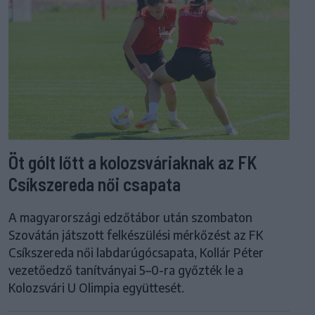
Öt gólt lőtt a kolozsváriaknak az FK
Csíkszereda női csapata
A magyarországi edzőtábor után szombaton
Szovátán játszott felkészülési mérkőzést az FK
Csíkszereda női labdarúgócsapata, Kollár Péter
vezetőedző tanítványai 5–0-ra győzték le a
Kolozsvári U Olimpia együttesét.