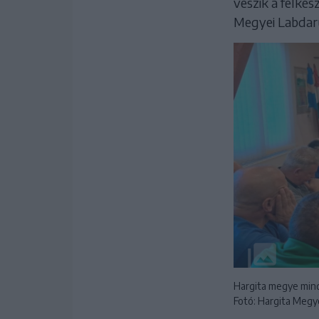
veszik a felké
Megyei Labdarú
Hargita megye mind
Fotó: Hargita Megy