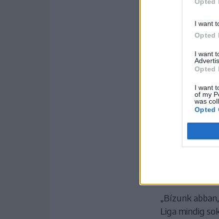
Opted 
I want t
Opted 
I want 
Advertis
Opted 
I want t
of my P
was col
Opted 
Fotó: Borbély Fanni
Az új idényben 
hazai mérkőzése
Lázárfalva–Mad
későbbi időpont
„Bízunk abban, 
Liga mindig so