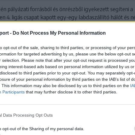
én pályázati forrásból és önrészből igyekezett segíteni a
n 4. ligás csapat kapott egy-egy labdaszállító hálót és 
tős szögletzászlót, az 5. és 6. ligás együtteseknek pedig 
gy-négy szögletzászlót.
port -
Do Not Process My Personal Information
gy a Gyimesközéploki Loki immár hivatalosan is Sport
to opt-out of the sale, sharing to third parties, or processing of your per
pel, miután megszerezte az országos sportengedélyt, íg
formation for targeted advertising by us, please use the below opt-out s
r selection. Please note that after your opt-out request is processed y
 neve Loki SC lesz az új kiírásban.
eing interest-based ads based on personal information utilized by us or
disclosed to third parties prior to your opt-out. You may separately opt-
losure of your personal information by third parties on the IAB’s list of
. This information may also be disclosed by us to third parties on the
IA
Participants
that may further disclose it to other third parties.
l Data Processing Opt Outs
o opt-out of the Sharing of my personal data.