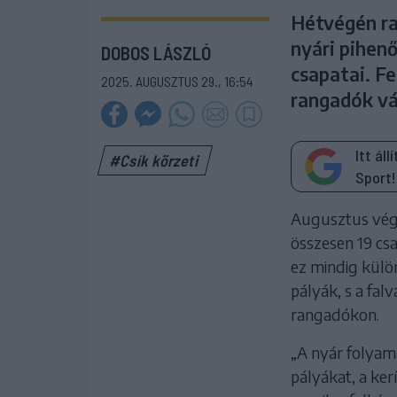
Hétvégén ra
nyári pihen
DOBOS LÁSZLÓ
csapatai. Fe
2025. AUGUSZTUS 29., 16:54
rangadók vá
Itt ál
#Csík körzeti
Sport!
Augusztus végén
összesen 19 csa
ez mindig külön
pályák, s a fa
rangadókon.
„A nyár folyamá
pályákat, a ker