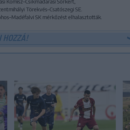
ási Komisz–Csíkmadarasi Sörkert,
szentmihályi Törekvés–Csatószegi SE.
ohos–Madéfalvi SK mérkőzést elhalasztották.
 HOZZÁ!