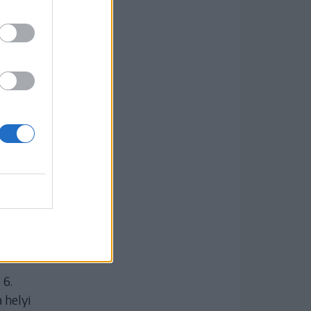
a
t
 6.
 helyi