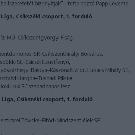
allszeretetét bizonyítják” – tette hozzá Papp Levente.
Liga, Csíkszéki csoport, 1. forduló
vízi MÜ–Csíkszentgyörgyi Fiság.
szentdomokosi SK–Csíkszentkirályi Borsáros,
esbükki SE–Csicsói Ezüstfenyő,
gyószárhegyi Bástya–Kászonaltízi dr. Lukács Mihály SE,
arcfalvi Hargita–Tusnádi Piliske.
oki Loki SC szabadnapos lesz.
Liga, Csíkszéki csoport, 1. forduló
zentimrei Töviske–Fitód-Mindszentlélek SE.