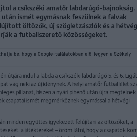
jtol a csíkszéki amatőr labdarúgó-bajnokság.
ő után ismét egymásnak feszülnek a falvak
lújított öltözők, új szögletzászlók és a hétvég
rják a futballszerető közösségeket.
líthatja be, hogy a Google-találatokban elöl legyen a Székely
 útjára indul a labda a csíkszéki labdarúgó 5. és 6. Ligáb
pat vág neki az új idénynek. A helyi amatőr futballélet s
leges pillanat, hiszen a nyári pihenő után újra megtelnek
lvak csapatai ismét megmérkőznek egymással a hétvégi
n minden együttes igyekezett felújítani az öltözőket, a
ítéseket, a játéktereket – öröm látni, hogy a csapatok ko