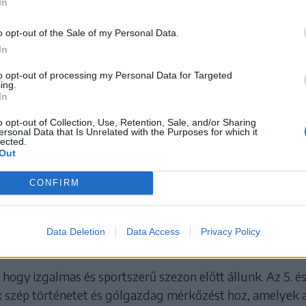
In
o opt-out of the Sale of my Personal Data.
In
to opt-out of processing my Personal Data for Targeted
ing.
In
o opt-out of Collection, Use, Retention, Sale, and/or Sharing
ersonal Data that Is Unrelated with the Purposes for which it
lected.
Out
CONFIRM
a Csíkszentmihályi Törekvés továbbra is Szépvízen játssz
it. A programból egy találkozót el kellett halasztani: a
éfalva összecsapásra a madéfalvi Hagymafesztivál miat
Data Deletion
Data Access
Privacy Policy
ban kerül sor.
hogy izgalmas és sportszerű szezon előtt állunk. Az 5. és
k szép történetet és gólgazdag mérkőzést hoz, amelyek a