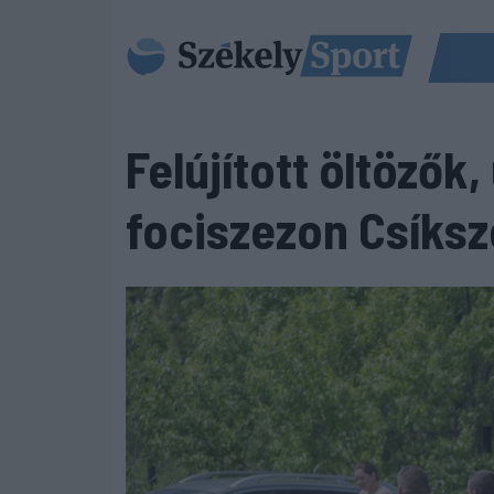
Felújított öltözők,
fociszezon Csíks