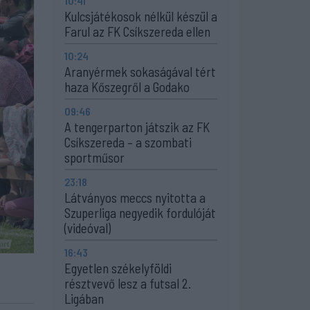
10:41
Kulcsjátékosok nélkül készül a
Farul az FK Csíkszereda ellen
10:24
Aranyérmek sokaságával tért
haza Kőszegről a Godako
09:46
A tengerparton játszik az FK
Csíkszereda – a szombati
sportműsor
23:18
Látványos meccs nyitotta a
Szuperliga negyedik fordulóját
(videóval)
16:43
Egyetlen székelyföldi
résztvevő lesz a futsal 2.
Ligában