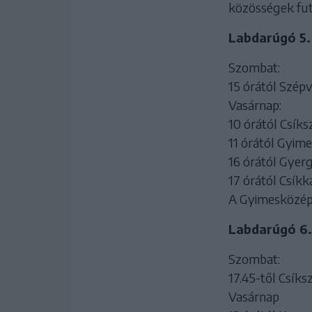
közösségek futb
Labdarúgó 5. 
Szombat:
15 órától Szép
Vasárnap:
10 órától Csík
11 órától Gyim
16 órától Gyer
17 órától Csíkk
A Gyimesközépl
Labdarúgó 6. 
Szombat:
17.45-től Csíks
Vasárnap