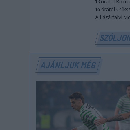
13 órától Kozm
14 órától Csík
A Lázárfalvi M
SZÓLJON
AJÁNLJUK MÉG