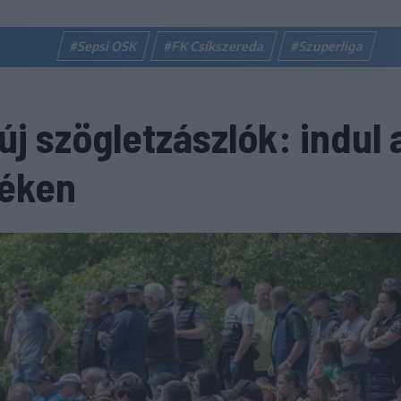
#Sepsi OSK
#FK Csíkszereda
#Szuperliga
 új szögletzászlók: indul 
zéken