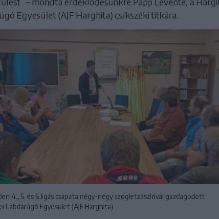
szülést” – mondta érdeklődésünkre Papp Levente, a Hargi
gó Egyesület (AJF Harghita) csíkszéki titkára.
en 4., 5. és 6.ligás csapata négy-négy szögletzászlóval gazdagodott
ei Labdarúgó Egyesület (AJF Harghita)