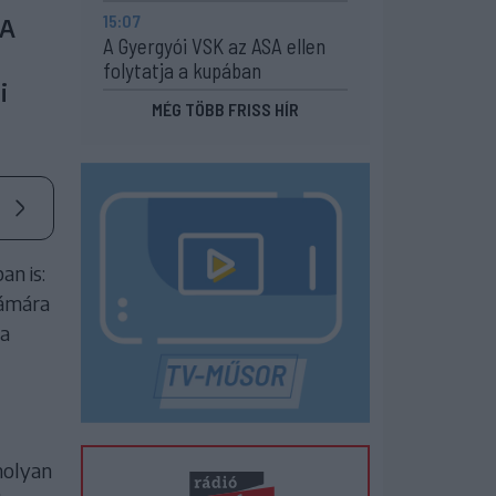
15:07
 A
A Gyergyói VSK az ASA ellen
folytatja a kupában
i
MÉG TÖBB FRISS HÍR
an is:
zámára
 a
molyan