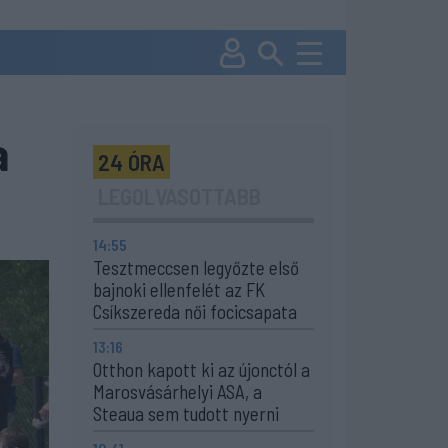
a
24 ÓRA
LEGOLVASOTTABB
14:55
Tesztmeccsen legyőzte első
bajnoki ellenfelét az FK
Csíkszereda női focicsapata
13:16
Otthon kapott ki az újonctól a
Marosvásárhelyi ASA, a
Steaua sem tudott nyerni