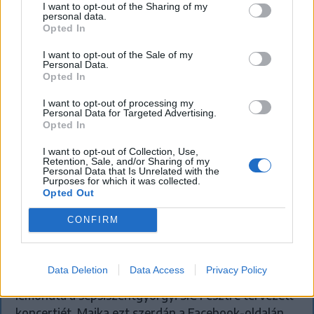
I want to opt-out of the Sharing of my
personal data.
Opted In
I want to opt-out of the Sale of my
Personal Data.
Opted In
I want to opt-out of processing my
Personal Data for Targeted Advertising.
Opted In
I want to opt-out of Collection, Use,
Retention, Sale, and/or Sharing of my
Personal Data that Is Unrelated with the
Purposes for which it was collected.
Opted Out
KRÓNIKA
CONFIRM
Majka életveszélyes fenyegetés miatt
lemondta erdélyi koncertjét
Data Deletion
Data Access
Privacy Policy
Majka életveszélyes fenyegetést kapott, és emiatt
lemondta a sepsiszentgyörgyi SIC Fesztre tervezett
koncertjét. Majka ezt szerdán a Facebook-oldalán