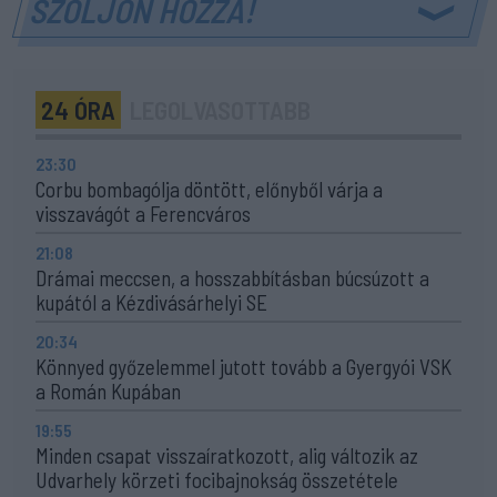
SZÓLJON HOZZÁ!
24 ÓRA
LEGOLVASOTTABB
23:30
Corbu bombagólja döntött, előnyből várja a
visszavágót a Ferencváros
21:08
Drámai meccsen, a hosszabbításban búcsúzott a
kupától a Kézdivásárhelyi SE
20:34
Könnyed győzelemmel jutott tovább a Gyergyói VSK
a Román Kupában
19:55
Minden csapat visszaíratkozott, alig változik az
Udvarhely körzeti focibajnokság összetétele