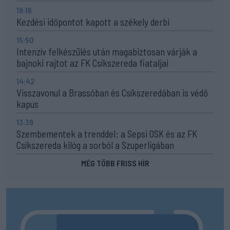
19:16
Kezdési időpontot kapott a székely derbi
15:50
Intenzív felkészülés után magabiztosan várják a
bajnoki rajtot az FK Csíkszereda fiataljai
14:42
Visszavonul a Brassóban és Csíkszeredában is védő
kapus
13:39
Szembementek a trenddel: a Sepsi OSK és az FK
Csíkszereda kilóg a sorból a Szuperligában
MÉG TÖBB FRISS HÍR