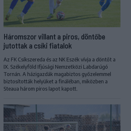
Háromszor villant a piros, döntőbe
jutottak a csíki fiatalok
Az FK Csíkszereda és az NK Eszék vívja a döntőt a
IX. Székelyföld Ifjúsági Nemzetközi Labdarúgó
Tornán. A házigazdák magabiztos győzelemmel
biztosították helyüket a fináléban, miközben a
Steaua három piros lapot kapott.