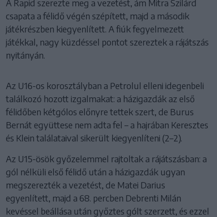
A Rapid szerezte meg a vezetést, ám Mitra Szilárd
csapata a félidő végén szépített, majd a második
játékrészben kiegyenlített. A fiúk fegyelmezett
játékkal, nagy küzdéssel pontot szereztek a rájátszás
nyitányán.
Az U16-os korosztályban a Petrolul elleni idegenbeli
találkozó hozott izgalmakat: a házigazdák az első
félidőben kétgólos előnyre tettek szert, de Burus
Bernát együttese nem adta fel – a hajrában Keresztes
és Klein találataival sikerült kiegyenlíteni (2–2).
Az U15-ösök győzelemmel rajtoltak a rájátszásban: a
gól nélküli első félidő után a házigazdák ugyan
megszerezték a vezetést, de Matei Darius
egyenlített, majd a 68. percben Debrenti Milán
kevéssel beállása után győztes gólt szerzett, és ezzel