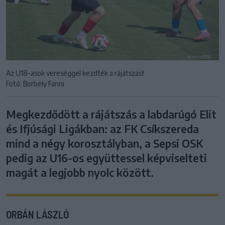
Az U18-asok vereséggel kezdték a rájátszást
Fotó: Borbély Fanni
Megkezdődött a rájátszás a labdarúgó Elit
és Ifjúsági Ligákban: az FK Csíkszereda
mind a négy korosztályban, a Sepsi OSK
pedig az U16-os együttessel képviselteti
magát a legjobb nyolc között.
ORBÁN LÁSZLÓ