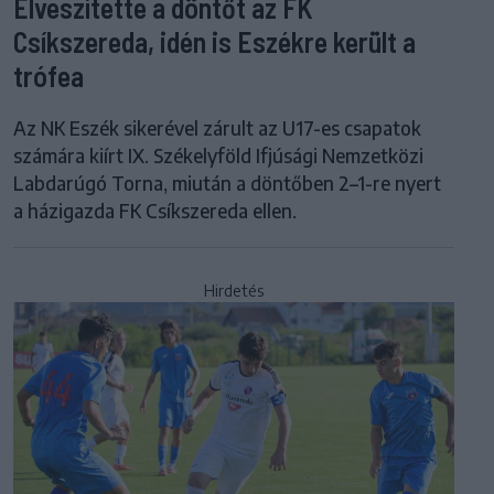
Elveszítette a döntőt az FK
Csíkszereda, idén is Eszékre került a
trófea
Az NK Eszék sikerével zárult az U17-es csapatok
számára kiírt IX. Székelyföld Ifjúsági Nemzetközi
Labdarúgó Torna, miután a döntőben 2–1-re nyert
a házigazda FK Csíkszereda ellen.
Hirdetés