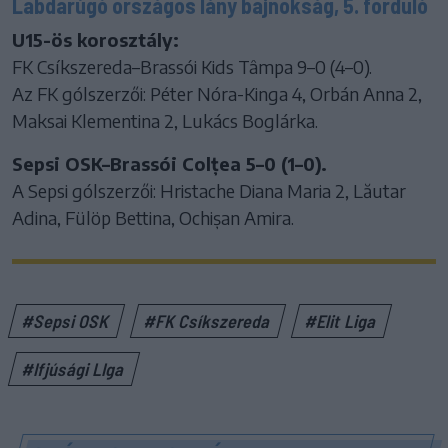
Labdarúgó országos lány bajnokság, 5. forduló
U15-ös korosztály:
FK Csíkszereda–Brassói Kids Tâmpa 9–0 (4–0).
Az FK gólszerzői: Péter Nóra-Kinga 4, Orbán Anna 2,
Maksai Klementina 2, Lukács Boglárka.
Sepsi OSK–Brassói Colțea 5–0 (1–0).
A Sepsi gólszerzői: Hristache Diana Maria 2, Lăutar
Adina, Fülöp Bettina, Ochișan Amira.
#Sepsi OSK
#FK Csíkszereda
#Elit Liga
#Ifjúsági LIga