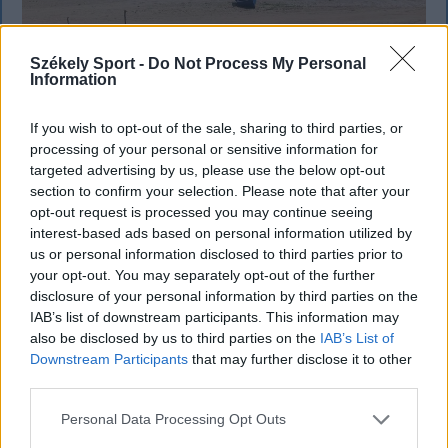
Székely Sport -
Do Not Process My Personal
Information
KRÓNIKA
If you wish to opt-out of the sale, sharing to third parties, or
processing of your personal or sensitive information for
Miért alacsony Romániában a Duna
targeted advertising by us, please use the below opt-out
vízállása, ha az elmúlt hetekben heves
section to confirm your selection. Please note that after your
opt-out request is processed you may continue seeing
esőzések voltak?
interest-based ads based on personal information utilized by
us or personal information disclosed to third parties prior to
Romániában az elmúlt hetekben heves esőzések
your opt-out. You may separately opt-out of the further
voltak, az ország mégsem mentesül a Duna alacsony
disclosure of your personal information by third parties on the
vízállása miatti problémáktól, hiszen már a
IAB’s list of downstream participants. This information may
cernavodai atomerőmű működése is veszélybe
also be disclosed by us to third parties on the
IAB’s List of
került.
Downstream Participants
that may further disclose it to other
third parties.
Personal Data Processing Opt Outs