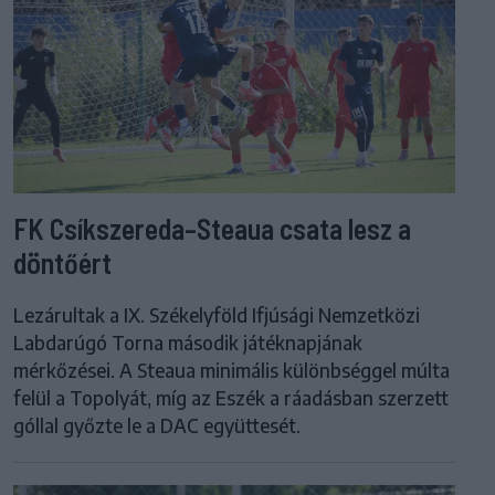
FK Csíkszereda–Steaua csata lesz a
döntőért
Lezárultak a IX. Székelyföld Ifjúsági Nemzetközi
Labdarúgó Torna második játéknapjának
mérkőzései. A Steaua minimális különbséggel múlta
felül a Topolyát, míg az Eszék a ráadásban szerzett
góllal győzte le a DAC együttesét.