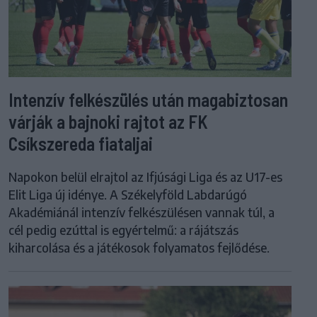
Intenzív felkészülés után magabiztosan
várják a bajnoki rajtot az FK
Csíkszereda fiataljai
Napokon belül elrajtol az Ifjúsági Liga és az U17-es
Elit Liga új idénye. A Székelyföld Labdarúgó
Akadémiánál intenzív felkészülésen vannak túl, a
cél pedig ezúttal is egyértelmű: a rájátszás
kiharcolása és a játékosok folyamatos fejlődése.