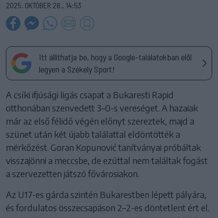
2025. OKTÓBER 28., 14:53
Itt állíthatja be, hogy a Google-találatokban elöl
legyen a Székely Sport!
A csíki ifjúsági ligás csapat a Bukaresti Rapid
otthonában szenvedett 3–0-s vereséget. A hazaiak
már az első félidő végén előnyt szereztek, majd a
szünet után két újabb találattal eldöntötték a
mérkőzést. Goran Kopunović tanítványai próbáltak
visszajönni a meccsbe, de ezúttal nem találtak fogást
a szervezetten játszó fővárosiakon.
Az U17-es gárda szintén Bukarestben lépett pályára,
és fordulatos összecsapáson 2–2-es döntetlent ért el.