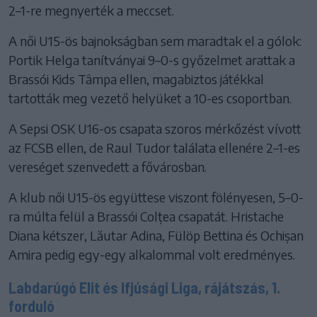
2–1-re megnyerték a meccset.
A női U15-ös bajnokságban sem maradtak el a gólok:
Portik Helga tanítványai 9–0-s győzelmet arattak a
Brassói Kids Tâmpa ellen, magabiztos játékkal
tartották meg vezető helyüket a 10-es csoportban.
A Sepsi OSK U16-os csapata szoros mérkőzést vívott
az FCSB ellen, de Raul Tudor találata ellenére 2–1-es
vereséget szenvedett a fővárosban.
A klub női U15-ös együttese viszont fölényesen, 5–0-
ra múlta felül a Brassói Colțea csapatát. Hristache
Diana kétszer, Lăutar Adina, Fülöp Bettina és Ochișan
Amira pedig egy-egy alkalommal volt eredményes.
Labdarúgó Elit és Ifjúsági Liga, rájátszás, 1.
forduló