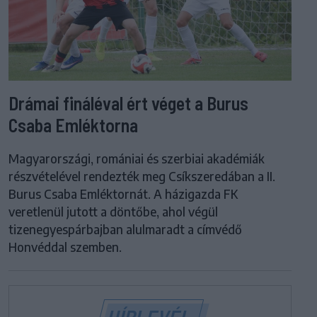
Drámai fináléval ért véget a Burus
Csaba Emléktorna
Magyarországi, romániai és szerbiai akadémiák
részvételével rendezték meg Csíkszeredában a II.
Burus Csaba Emléktornát. A házigazda FK
veretlenül jutott a döntőbe, ahol végül
tizenegyespárbajban alulmaradt a címvédő
Honvéddal szemben.
HÍRLEVÉL