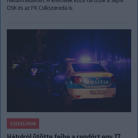
OSK és az FK Csíkszereda is.
SZÉKELYHON
Hátulról ütötte fejbe a rendőrt egy 17