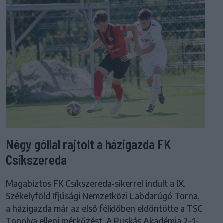
Négy góllal rajtolt a házigazda FK
Csíkszereda
Magabiztos FK Csíkszereda-sikerrel indult a IX.
Székelyföld Ifjúsági Nemzetközi Labdarúgó Torna,
a házigazda már az első félidőben eldöntötte a TSC
Topolya elleni mérkőzést. A Puskás Akadémia 2–1-