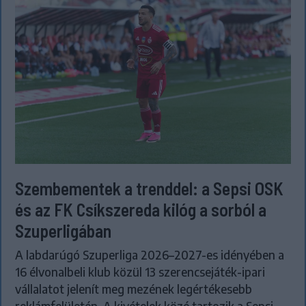
Szembementek a trenddel: a Sepsi OSK
és az FK Csíkszereda kilóg a sorból a
Szuperligában
A labdarúgó Szuperliga 2026–2027-es idényében a
16 élvonalbeli klub közül 13 szerencsejáték-ipari
vállalatot jelenít meg mezének legértékesebb
reklámfelületén. A kivételek közé tartozik a Sepsi