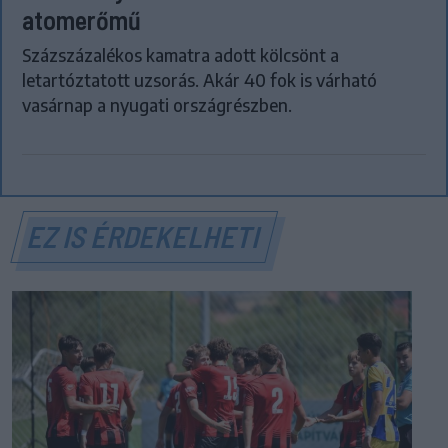
atomerőmű
Százszázalékos kamatra adott kölcsönt a
letartóztatott uzsorás. Akár 40 fok is várható
vasárnap a nyugati országrészben.
EZ IS ÉRDEKELHETI