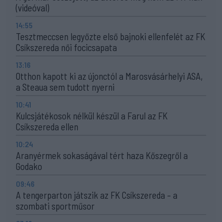
(videóval)
14:55
Tesztmeccsen legyőzte első bajnoki ellenfelét az FK
Csíkszereda női focicsapata
13:16
Otthon kapott ki az újonctól a Marosvásárhelyi ASA,
a Steaua sem tudott nyerni
10:41
Kulcsjátékosok nélkül készül a Farul az FK
Csíkszereda ellen
10:24
Aranyérmek sokaságával tért haza Kőszegről a
Godako
09:46
A tengerparton játszik az FK Csíkszereda – a
szombati sportműsor