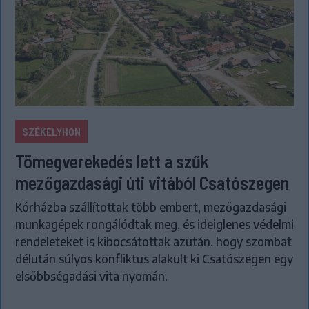
SZÉKELYHON
Tömegverekedés lett a szűk
mezőgazdasági úti vitából Csatószegen
Kórházba szállítottak több embert, mezőgazdasági
munkagépek rongálódtak meg, és ideiglenes védelmi
rendeleteket is kibocsátottak azután, hogy szombat
délután súlyos konfliktus alakult ki Csatószegen egy
elsőbbségadási vita nyomán.