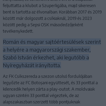
feljuttatta a klubot a Szuperligába, majd sikeresen
bent is tartotta az élvonalban. Korábban 2017 és 2019
között már dolgozott a csíkiaknál, 2019 és 2023
között pedig a Sepsi OSK másodedzőjeként
tevékenykedett.
Román és magyar sajtóértesülések szerint
a helyére a magyarországi szakember,
Szabó István érkezhet, aki legutóbb a
Nyíregyházát irányította.
Az FK Csíkszereda a szezon utolsó fordulójában
legyőzte az FC Botoșani együttesét, és 33 ponttal a
kilencedik helyen zárta a play-outot. A moldvaiak
ugyan szintén 33 ponttal végeztek, de az
alapszakaszban szerzett több pontjuknak