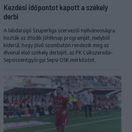
Kezdési időpontot kapott a székely
derbi
A labdarúgó Szuperliga szervezői nyilvánosságra
hozták az ötödik játéknap programját, melyből
kiderül, hogy jövő szombaton rendezik meg az
élvonal első székely derbijét, az FK Csíkszereda–
Sepsiszentgyörgyi Sepsi OSK mérkőzést.