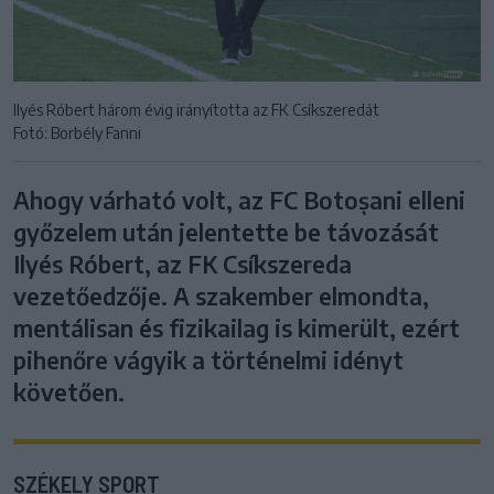
Ilyés Róbert három évig irányította az FK Csíkszeredát
Fotó: Borbély Fanni
Ahogy várható volt, az FC Botoșani elleni
győzelem után jelentette be távozását
Ilyés Róbert, az FK Csíkszereda
vezetőedzője. A szakember elmondta,
mentálisan és fizikailag is kimerült, ezért
pihenőre vágyik a történelmi idényt
követően.
SZÉKELY SPORT