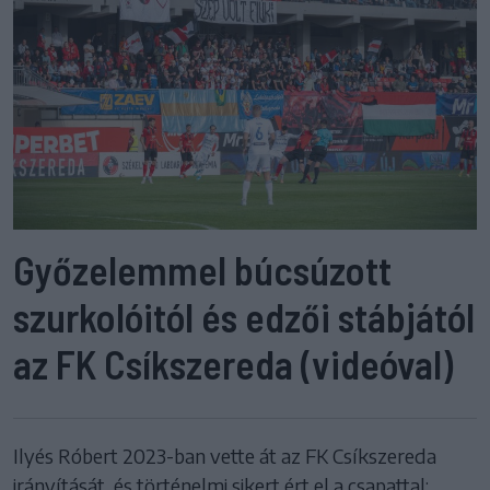
Győzelemmel búcsúzott
szurkolóitól és edzői stábjától
az FK Csíkszereda (videóval)
Ilyés Róbert 2023-ban vette át az FK Csíkszereda
irányítását, és történelmi sikert ért el a csapattal: