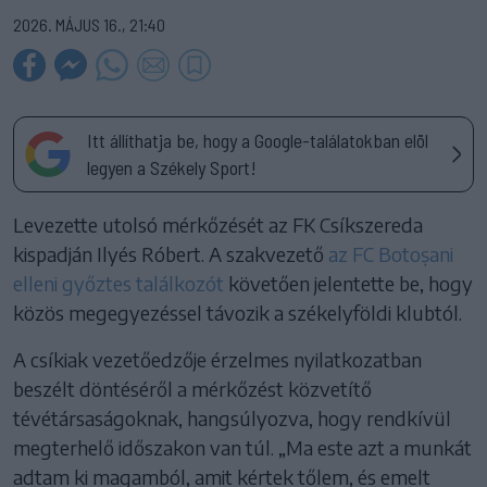
2026. MÁJUS 16., 21:40
Itt állíthatja be, hogy a Google-találatokban elöl
legyen a Székely Sport!
Levezette utolsó mérkőzését az FK Csíkszereda
kispadján Ilyés Róbert. A szakvezető
az FC Botoșani
elleni győztes találkozót
követően jelentette be, hogy
közös megegyezéssel távozik a székelyföldi klubtól.
A csíkiak vezetőedzője érzelmes nyilatkozatban
beszélt döntéséről a mérkőzést közvetítő
tévétársaságoknak, hangsúlyozva, hogy rendkívül
megterhelő időszakon van túl. „Ma este azt a munkát
adtam ki magamból, amit kértek tőlem, és emelt