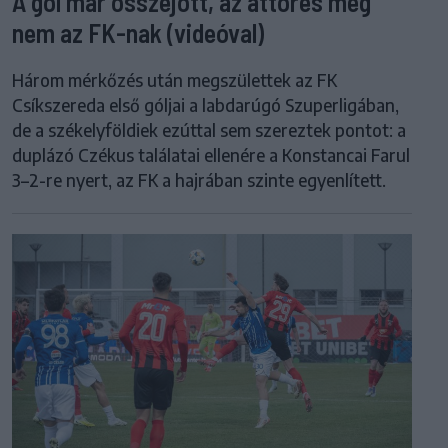
A gól már összejött, az áttörés még
nem az FK-nak (videóval)
Három mérkőzés után megszülettek az FK
Csíkszereda első góljai a labdarúgó Szuperligában,
de a székelyföldiek ezúttal sem szereztek pontot: a
duplázó Czékus találatai ellenére a Konstancai Farul
3–2-re nyert, az FK a hajrában szinte egyenlített.