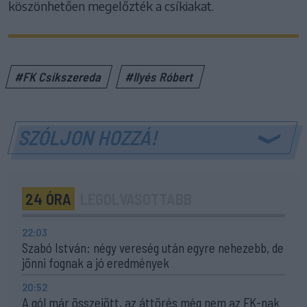
köszönhetően megelőzték a csíkiakat.
#FK Csíkszereda
#Ilyés Róbert
SZÓLJON HOZZÁ!
24 ÓRA
LEGOLVASOTTABB
22:03
Szabó István: négy vereség után egyre nehezebb, de
jönni fognak a jó eredmények
20:52
A gól már összejött, az áttörés még nem az FK-nak