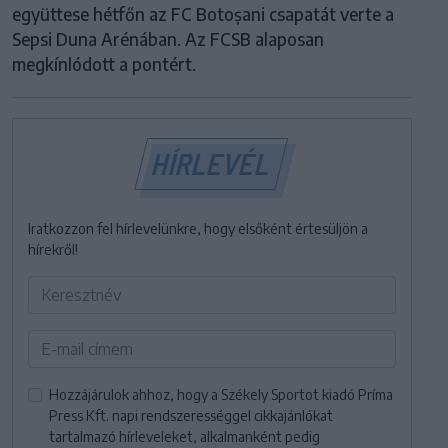
együttese hétfőn az FC Botoșani csapatát verte a
Sepsi Duna Arénában. Az FCSB alaposan
megkínlódott a pontért.
HÍRLEVÉL
Iratkozzon fel hírlevelünkre, hogy elsőként értesüljön a
hírekről!
Hozzájárulok ahhoz, hogy a Székely Sportot kiadó Príma
Press Kft. napi rendszerességgel cikkajánlókat
tartalmazó hírleveleket, alkalmanként pedig