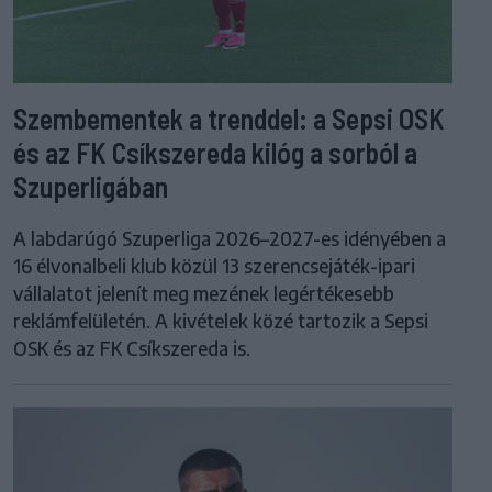
Szembementek a trenddel: a Sepsi OSK
és az FK Csíkszereda kilóg a sorból a
Szuperligában
A labdarúgó Szuperliga 2026–2027-es idényében a
16 élvonalbeli klub közül 13 szerencsejáték-ipari
vállalatot jelenít meg mezének legértékesebb
reklámfelületén. A kivételek közé tartozik a Sepsi
OSK és az FK Csíkszereda is.