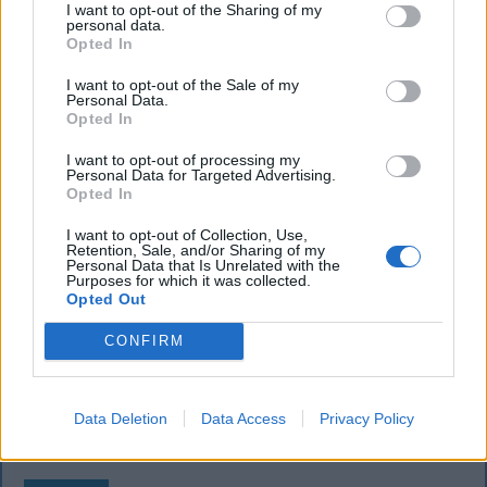
fenyegetés miatt
I want to opt-out of the Sharing of my
personal data.
Büntetőfeljelentést tett csütörtökön Majka
Opted In
romániai jogi képviselője a sepsiszentgyörgyi Sic
I want to opt-out of the Sale of my
Feszt fesztiválra tervezett koncert lemondását
Personal Data.
Opted In
kiváltó fenyegetés ügyében.
I want to opt-out of processing my
Personal Data for Targeted Advertising.
Opted In
I want to opt-out of Collection, Use,
Retention, Sale, and/or Sharing of my
Personal Data that Is Unrelated with the
Purposes for which it was collected.
Opted Out
CONFIRM
Data Deletion
Data Access
Privacy Policy