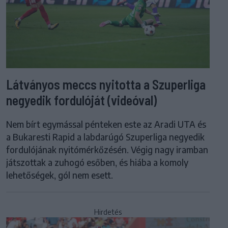
Látványos meccs nyitotta a Szuperliga
negyedik fordulóját (videóval)
Nem bírt egymással pénteken este az Aradi UTA és
a Bukaresti Rapid a labdarúgó Szuperliga negyedik
fordulójának nyitómérkőzésén. Végig nagy iramban
játszottak a zuhogó esőben, és hiába a komoly
lehetőségek, gól nem esett.
Hirdetés