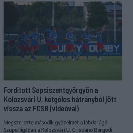
Fordított Sepsiszentgyörgyön a
Kolozsvári U, kétgólos hátrányból jött
vissza az FCSB (videóval)
Megszerezte második győzelmét a labdarúgó
Szuperligában a Kolozsvári U. Cristiano Bergodi