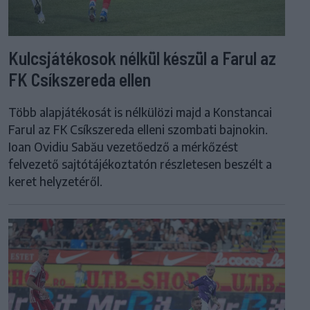
Kulcsjátékosok nélkül készül a Farul az
FK Csíkszereda ellen
Több alapjátékosát is nélkülözi majd a Konstancai
Farul az FK Csíkszereda elleni szombati bajnokin.
Ioan Ovidiu Sabău vezetőedző a mérkőzést
felvezető sajtótájékoztatón részletesen beszélt a
keret helyzetéről.