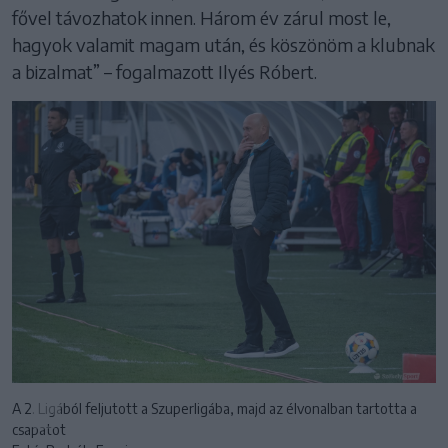
fővel távozhatok innen. Három év zárul most le,
hagyok valamit magam után, és köszönöm a klubnak
a bizalmat” – fogalmazott Ilyés Róbert.
A 2. Ligából feljutott a Szuperligába, majd az élvonalban tartotta a
csapatot