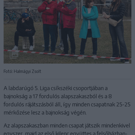
Fotó: Halmágyi Zsolt
A labdarúgó 5. Liga csíkszéki csoportjában a
bajnokság a 17 fordulós alapszakaszból és a 8
fordulós rájátszásból áll, így minden csapatnak 25-25
mérkőzése lesz a bajnokság végén.
Az alapszakaszban minden csapat játszik mindenkivel
egyszer, majd az első kilenc együttes a felsőházban-,