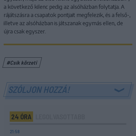
a következő kilenc pedig az alsóházban folytatja. A
rájátszásra a csapatok pontjait megfelezik, és a felső-,
illetve az alsóházban is játszanak egymás ellen, de
újra csak egyszer.
#Csík körzeti
SZÓLJON HOZZÁ!
24 ÓRA
LEGOLVASOTTABB
21:58