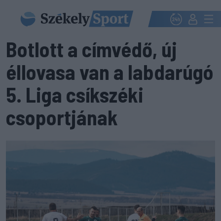
Botlott a címvédő, új
éllovasa van a labdarúgó
5. Liga csíkszéki
csoportjának