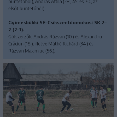
büntetőből), András Attila (38., 45. és 70., az
elsőt büntetőből).
Gyimesbükki SE–Csíkszentdomokosi SK 2–
2 (2–1).
Gólszerzők: András Răzvan (10.) és Alexandru
Crăciun (18.), illetve Máthé Richárd (34.) és
Răzvan Maximiuc (56.).