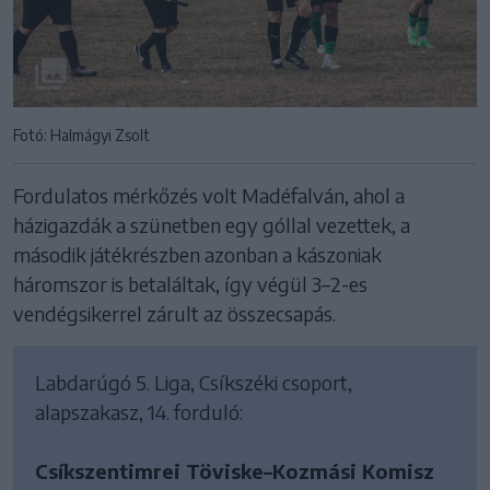
Fotó: Halmágyi Zsolt
Fordulatos mérkőzés volt Madéfalván, ahol a
házigazdák a szünetben egy góllal vezettek, a
második játékrészben azonban a kászoniak
háromszor is betaláltak, így végül 3–2-es
vendégsikerrel zárult az összecsapás.
Labdarúgó 5. Liga, Csíkszéki csoport,
alapszakasz, 14. forduló:
Csíkszentimrei Töviske–Kozmási Komisz