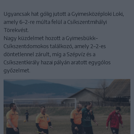
Ugyancsak hat gólig jutott a Gyimesközéploki Loki,
amely 6–2-re múlta felül a Csíkszentmihályi
Törekvést.
Nagy küzdelmet hozott a Gyimesbükk–
Csíkszentdomokos találkozó, amely 2–2-es
döntetlennel zárult, míg a Szépvíz és a
Csíkszentkirály hazai pályán aratott egygólos
győzelmet.