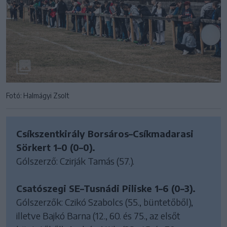
Fotó: Halmágyi Zsolt
Csíkszentkirály Borsáros–Csíkmadarasi
Sörkert 1–0 (0–0).
Gólszerző: Czirják Tamás (57.).
Csatószegi SE–Tusnádi Piliske 1–6 (0–3).
Gólszerzők: Czikó Szabolcs (55., büntetőből),
illetve Bajkó Barna (12., 60. és 75., az elsőt