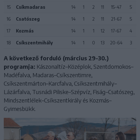
15
Csíkmadaras
14
1
2
11
15-47
5
16
Csatószeg
14
1
2
11
21-67
5
17
Kozmás
14
1
1
12
17-67
4
18
Csíkszentmihály
14
1
0
13
20-64
3
A következő forduló (március 29-30.)
programja:
Kászonaltíz–Középlok, Szentdomokos–
Madéfalva, Madaras–Csíkszentimre,
Csíkszentmárton–Karcfalva, Csíkszentmihály–
Lázárfalva, Tusnádi Piliske–Szépvíz, Fiság–Csatószeg,
Mindszentlélek–Csíkszentkirály és Kozmás–
Gyimesbükk.