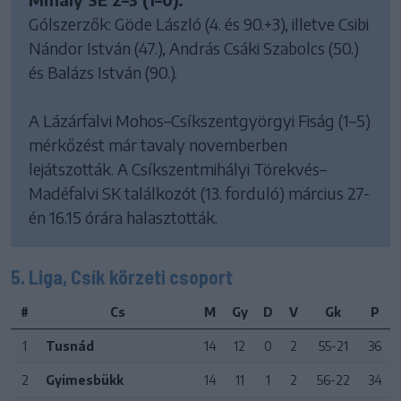
Gólszerzők: Göde László (4. és 90.+3), illetve Csibi
Nándor István (47.), András Csáki Szabolcs (50.)
és Balázs István (90.).
A Lázárfalvi Mohos–Csíkszentgyörgyi Fiság (1–5)
mérkőzést már tavaly novemberben
lejátszották. A Csíkszentmihályi Törekvés–
Madéfalvi SK találkozót (13. forduló) március 27-
én 16.15 órára halasztották.
5. Liga, Csík körzeti csoport
#
Cs
M
Gy
D
V
Gk
P
1
Tusnád
14
12
0
2
55-21
36
2
Gyimesbükk
14
11
1
2
56-22
34