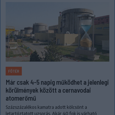
FŐTÉR
Már csak 4-5 napig működhet a jelenlegi
körülmények között a cernavodai
atomerőmű
Százszázalékos kamatra adott kölcsönt a
letartóztatott uzsorás. Akár 40 fok is várható