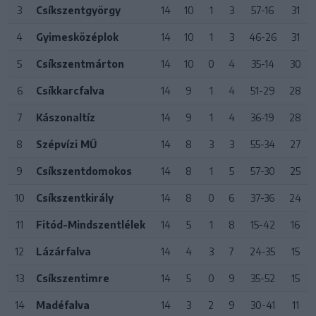
3
Csíkszentgyörgy
14
10
1
3
57-16
31
4
Gyimesközéplok
14
10
1
3
46-26
31
5
Csíkszentmárton
14
10
0
4
35-14
30
6
Csíkkarcfalva
14
9
1
4
51-29
28
7
Kászonaltíz
14
9
1
4
36-19
28
8
Szépvízi MŰ
14
8
3
3
55-34
27
9
Csíkszentdomokos
14
8
1
5
57-30
25
10
Csíkszentkirály
14
8
0
6
37-36
24
11
Fitód-Mindszentlélek
14
5
1
8
15-42
16
12
Lázárfalva
14
4
3
7
24-35
15
13
Csíkszentimre
14
5
0
9
35-52
15
14
Madéfalva
14
3
2
9
30-41
11