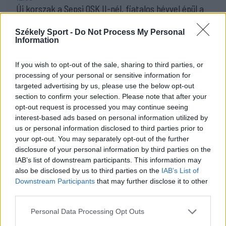
Új korszak a Sepsi OSK II-nél, fiatalos hévvel épül a
jövő csapata
Székely Sport -
Do Not Process My Personal
11:24
Information
Székelyföldi játékosokkal készül a női válogatott a
FOTE-ra
If you wish to opt-out of the sale, sharing to third parties, or
processing of your personal or sensitive information for
MÉG TÖBB FRISS HÍR
targeted advertising by us, please use the below opt-out
section to confirm your selection. Please note that after your
opt-out request is processed you may continue seeing
interest-based ads based on personal information utilized by
us or personal information disclosed to third parties prior to
your opt-out. You may separately opt-out of the further
disclosure of your personal information by third parties on the
IAB’s list of downstream participants. This information may
also be disclosed by us to third parties on the
IAB’s List of
Downstream Participants
that may further disclose it to other
third parties.
Personal Data Processing Opt Outs