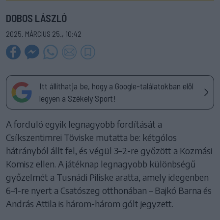
DOBOS LÁSZLÓ
2025. MÁRCIUS 25., 10:42
Itt állíthatja be, hogy a Google-találatokban elöl
legyen a Székely Sport!
A forduló egyik legnagyobb fordítását a
Csíkszentimrei Töviske mutatta be: kétgólos
hátrányból állt fel, és végül 3–2-re győzött a Kozmási
Komisz ellen. A játéknap legnagyobb különbségű
győzelmét a Tusnádi Piliske aratta, amely idegenben
6–1-re nyert a Csatószeg otthonában – Bajkó Barna és
András Attila is három-három gólt jegyzett.