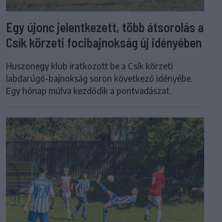
Egy újonc jelentkezett, több átsorolás a
Csík körzeti focibajnokság új idényében
Huszonegy klub iratkozott be a Csík körzeti
labdarúgó-bajnokság soron következő idényébe.
Egy hónap múlva kezdődik a pontvadászat.