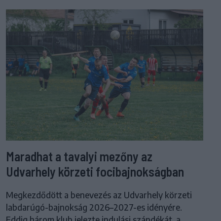
Maradhat a tavalyi mezőny az
Udvarhely körzeti focibajnokságban
Megkezdődött a benevezés az Udvarhely körzeti
labdarúgó-bajnokság 2026–2027-es idényére.
Eddig három klub jelezte indulási szándékát, a