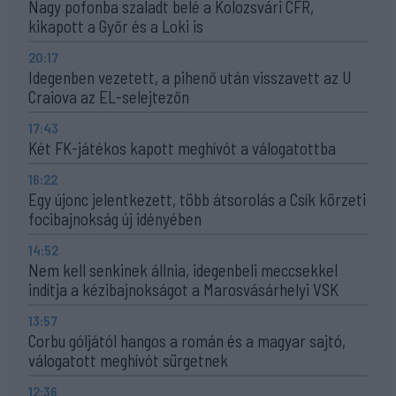
Nagy pofonba szaladt belé a Kolozsvári CFR,
kikapott a Győr és a Loki is
20:17
Idegenben vezetett, a pihenő után visszavett az U
Craiova az EL-selejtezőn
17:43
Két FK-játékos kapott meghívót a válogatottba
16:22
Egy újonc jelentkezett, több átsorolás a Csík körzeti
focibajnokság új idényében
14:52
Nem kell senkinek állnia, idegenbeli meccsekkel
indítja a kézibajnokságot a Marosvásárhelyi VSK
13:57
Corbu góljától hangos a román és a magyar sajtó,
válogatott meghívót sürgetnek
12:36