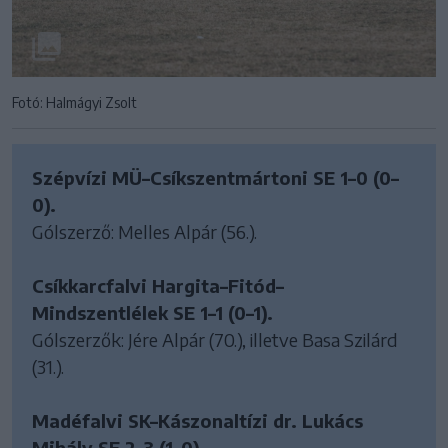
Fotó: Halmágyi Zsolt
Szépvízi MÜ–Csíkszentmártoni SE 1–0 (0–
0).
Gólszerző: Melles Alpár (56.).
Csíkkarcfalvi Hargita–Fitód–
Mindszentlélek SE 1–1 (0–1).
Gólszerzők: Jére Alpár (70.), illetve Basa Szilárd
(31.).
Madéfalvi SK–Kászonaltízi dr. Lukács
Mihály SE 2–3 (1–0).