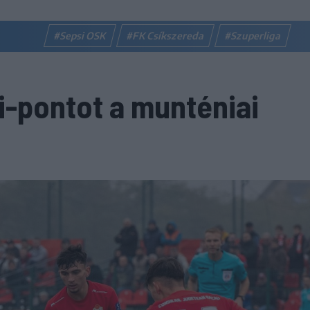
#Sepsi OSK
#FK Csíkszereda
#Szuperliga
i-pontot a munténiai