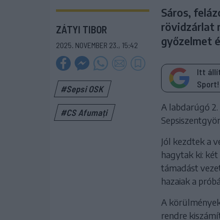
Sáros, feláz
rövidzárlat 
ZÁTYI TIBOR
győzelmet é
2025. NOVEMBER 23., 15:42
Itt ál
Sport!
#Sepsi OSK
A labdarúgó 2. 
#CS Afumați
Sepsiszentgyörg
Jól kezdtek a 
hagytak ki: két
támadást vezett
hazaiak a prób
A körülmények 
rendre kiszámí