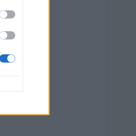
ember
adja.