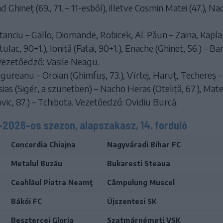
 Ghineț (69., 71. – 11-esből), illetve Cosmin Matei (47.), Na
Stanciu – Gallo, Diomande, Robicek, Al. Păun – Zaina, Kapla
lac, 90+1.), Ioniță (Fatai, 90+1.), Enache (Ghineț, 56.) – B
 Vezetőedző: Vasile Neagu.
ngureanu – Oroian (Ghimfuș, 73.), Vîrtej, Haruț, Techereș – 
ias (Sigér, a szünetben) – Nacho Heras (Oteliță, 67.), Mate
ic, 87.) – Tchibota. Vezetőedző: Ovidiu Burcă.
–2026-os szezon, alapszakasz, 14. forduló
Concordia Chiajna
Nagyváradi Bihar FC
Metalul Buzău
Bukaresti Steaua
Ceahlăul Piatra Neamţ
Câmpulung Muscel
Bákói FC
Újszentesi SK
Besztercei Gloria
Szatmárnémeti VSK