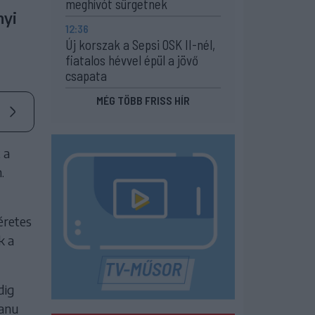
meghívót sürgetnek
nyi
12:36
Új korszak a Sepsi OSK II-nél,
fiatalos hévvel épül a jövő
csapata
MÉG TÖBB FRISS HÍR
 a
.
éretes
k a
dig
eanu