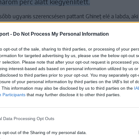
árom perc alatt kiegyenlített.
bb ugyanis szerencsésen pattant Ghineț elé a labda, aki 
ta Ungureanut, majd a 72. percben Sigér szerencsétlen hi
t kapott a hazai csapat.
port -
Do Not Process My Personal Information
hineț higgadtan értékesítette, így duplázott.
to opt-out of the sale, sharing to third parties, or processing of your per
formation for targeted advertising by us, please use the below opt-out s
t hidegzuhany megfogta a Sepsit, amely ezt követően
r selection. Please note that after your opt-out request is processed y
eing interest-based ads based on personal information utilized by us or
a magához ragadta az irányítást. A 84. percben Tchibota 
disclosed to third parties prior to your opt-out. You may separately opt-
találatot les miatt érvénytelenítette a játékvezető.
losure of your personal information by third parties on the IAB’s list of
. This information may also be disclosed by us to third parties on the
IA
m hoztak átütő erőt, így a piros-fehéreknek b
Participants
that may further disclose it to other third parties.
ük az egy ponttal, a játék képe alapján viszont
zítettek.
l Data Processing Opt Outs
o opt-out of the Sharing of my personal data.