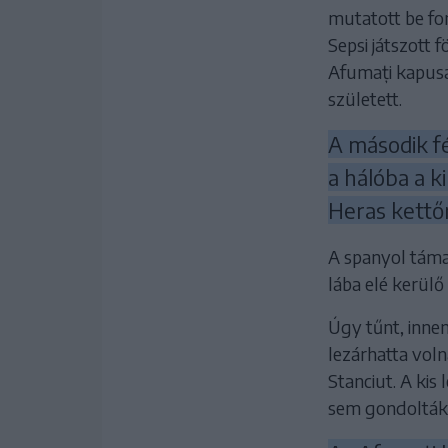
mutatott be fon
Sepsi játszott 
Afumați kapusa
született.
A második fé
a hálóba a k
Heras kettőr
A spanyol támad
lába elé kerülő 
Úgy tűnt, innen
lezárhatta voln
Stanciut. A kis
sem gondolták 