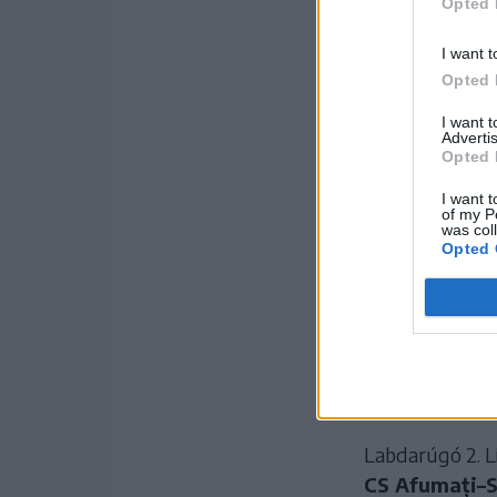
Opted 
I want t
Opted 
I want 
Advertis
Opted 
I want t
of my P
was col
Opted 
A döntetlen ell
1-jén, hétfőn 13
Labdarúgó 2. Li
CS Afumați–S