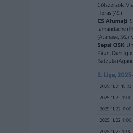
Gólszerzők: Vlad
Heras (49.).
CS Afumați
: 
Iamandache (Pitu
(Atanase, 56.).
Sepsi OSK
: U
Păun, Dani Igles
Batzula (Aganov
2. Liga, 2025
2025. 11. 21. 19:30
2025. 11. 22. 11:00
2025. 11. 22. 11:00
2025. 11. 22. 11:00
2025. 11. 22. 11:00