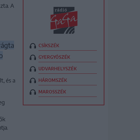
zta. A
vágta
CSÍKSZÉK
o
GYERGYÓSZÉK
UDVARHELYSZÉK
t, és a
HÁROMSZÉK
MAROSSZÉK
eg
 ők
tja.