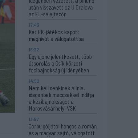
Idegenben vezetett, a pihenő
után visszavett az U Craiova
az EL-selejtezőn
17:43
Két FK-játékos kapott
meghívót a válogatottba
16:22
Egy újonc jelentkezett, több
átsorolás a Csík körzeti
focibajnokság új idényében
14:52
Nem kell senkinek állnia,
idegenbeli meccsekkel indítja
a kézibajnokságot a
Marosvásárhelyi VSK
13:57
Corbu góljától hangos a román
és a magyar sajtó, válogatott