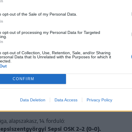
In
o opt-out of the Sale of my Personal Data.
In
to opt-out of processing my Personal Data for Targeted
ing.
In
o opt-out of Collection, Use, Retention, Sale, and/or Sharing
ersonal Data that Is Unrelated with the Purposes for which it
lected.
Out
CONFIRM
enére a Sepsi OSK feljött a tabella negyedik helyére. Dec
Data Deletion
Data Access
Privacy Policy
.30-tól hazai pályán folytatja, amikor a Jászvásári Polit fog
ga, alapszakasz, 14. forduló:
epsiszentgyörgyi Sepsi OSK 2–2 (0–0).