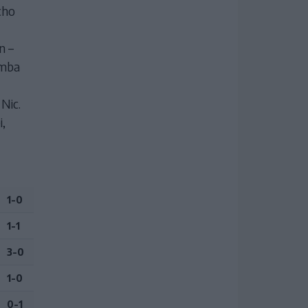
cho
n –
amba
Nic.
i,
1-0
1-1
3-0
1-0
0-1