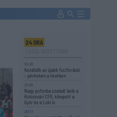
24 ÓRA
LEGOLVASOTTABB
10:36
Kezdődik az újabb fociforduló
– pénteken a tévében
21:58
Nagy pofonba szaladt belé a
Kolozsvári CFR, kikapott a
Győr és a Loki is
20:17