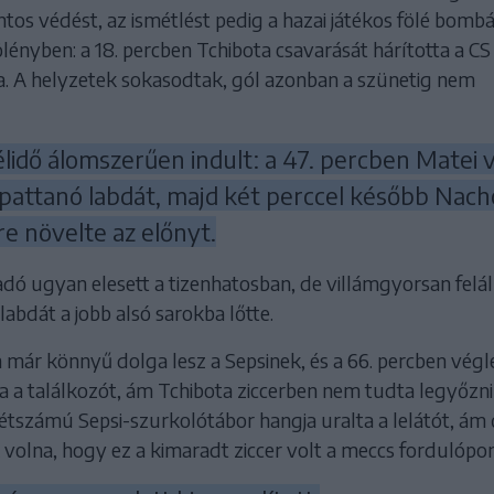
tos védést, az ismétlést pedig a hazai játékos fölé bombá
fölényben: a 18. percben Tchibota csavarását hárította a CS
. A helyzetek sokasodtak, gól azonban a szünetig nem
lidő álomszerűen indult: a 47. percben Matei 
ipattanó labdát, majd két perccel később Nach
e növelte az előnyt.
ó ugyan elesett a tizenhatosban, de villámgyorsan feláll
labdát a jobb alsó sarokba lőtte.
 már könnyű dolga lesz a Sepsinek, és a 66. percben végl
a a találkozót, ám Tchibota ziccerben nem tudta legyőzni
 létszámú Sepsi-szurkolótábor hangja uralta a lelátót, ám
volna, hogy ez a kimaradt ziccer volt a meccs fordulópon