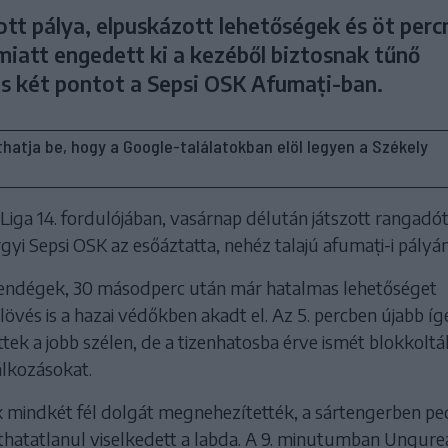
ott pálya, elpuskázott lehetőségek és öt perc
miatt engedett ki a kezéből biztosnak tűnő
s két pontot a Sepsi OSK Afumați-ban.
líthatja be, hogy a Google-találatokban elöl legyen a Székely
Liga 14. fordulójában, vasárnap délután játszott rangadót
yi Sepsi OSK az esőáztatta, nehéz talajú afumați-i pályán
vendégek, 30 másodperc után már hatalmas lehetőséget
 lövés is a hazai védőkben akadt el. Az 5. percben újabb íg
ek a jobb szélen, de a tizenhatosba érve ismét blokkoltá
álkozásokat.
mindkét fél dolgát megnehezítették, a sártengerben pe
thatatlanul viselkedett a labda. A 9. minutumban Ungur