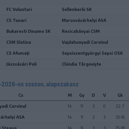
FC Voluntari
Sellenberki SK
CS Tunari
Marosvásárhelyi ASA
Bukaresti Dinamo SK
Resicabányai CSM
CSM Slatina
Vajdahunyadi Corvinul
CS Afumaţi
Sepsiszentgyörgyi Sepsi OSK
Jászvásári Poli
Chindia Târgoviște
5–2026-os szezon, alapszakasz
Cs
M
Gy
D
V
Gk
adi Corvinul
14
11
3
0
22-7
árhelyi ASA
14
9
2
3
33-16
i Steaua
14
8
3
3
25-18