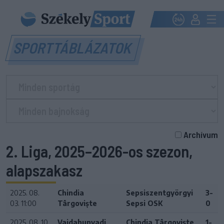
SPORTTÁBLÁZATOK
Archívum
2. Liga, 2025–2026-os szezon,
alapszakasz
2025. 08.
Chindia
Sepsiszentgyörgyi
3-
03. 11:00
Târgoviște
Sepsi OSK
0
2025. 08. 10.
Vajdahunyadi
Chindia Târgoviște
1-