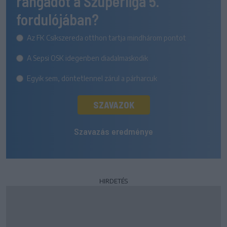
rangadót a Szuperliga 5.
fordulójában?
Az FK Csíkszereda otthon tartja mindhárom pontot
A Sepsi OSK idegenben diadalmaskodik
Egyik sem, döntetlennel zárul a párharcuk
SZAVAZOK
Szavazás eredménye
HIRDETÉS