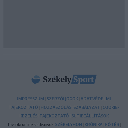
IMPRESSZUM
|
SZERZŐI JOGOK
|
ADATVÉDELMI
TÁJÉKOZTATÓ
|
HOZZÁSZÓLÁSI SZABÁLYZAT
|
COOKIE-
KEZELÉSI TÁJÉKOZTATÓ
|
SÜTIBEÁLLÍTÁSOK
További online kiadványok:
SZÉKELYHON
|
KRÓNIKA
|
FŐTÉR
|