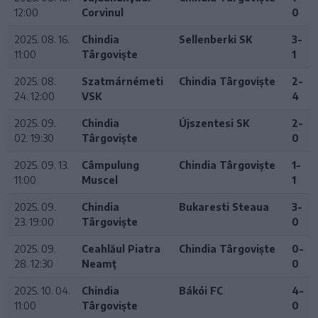
12:00
Corvinul
0
2025. 08. 16.
Chindia
Sellenberki SK
3-
11:00
Târgoviște
1
2025. 08.
Szatmárnémeti
Chindia Târgoviște
2-
24. 12:00
VSK
4
2025. 09.
Chindia
Újszentesi SK
2-
02. 19:30
Târgoviște
0
2025. 09. 13.
Câmpulung
Chindia Târgoviște
1-
11:00
Muscel
1
2025. 09.
Chindia
Bukaresti Steaua
3-
23. 19:00
Târgoviște
0
2025. 09.
Ceahlăul Piatra
Chindia Târgoviște
0-
28. 12:30
Neamţ
0
2025. 10. 04.
Chindia
Bákói FC
4-
11:00
Târgoviște
0