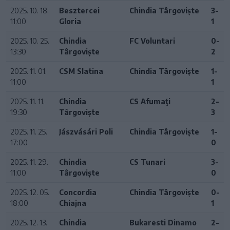
2025. 10. 18.
Besztercei
Chindia Târgoviște
3-
11:00
Gloria
1
2025. 10. 25.
Chindia
FC Voluntari
0-
13:30
Târgoviște
2
2025. 11. 01.
CSM Slatina
Chindia Târgoviște
1-
11:00
1
2025. 11. 11.
Chindia
CS Afumaţi
2-
19:30
Târgoviște
3
2025. 11. 25.
Jászvásári Poli
Chindia Târgoviște
1-
17:00
0
2025. 11. 29.
Chindia
CS Tunari
3-
11:00
Târgoviște
0
2025. 12. 05.
Concordia
Chindia Târgoviște
0-
18:00
Chiajna
1
2025. 12. 13.
Chindia
Bukaresti Dinamo
2-