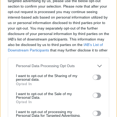
targeted advertising by us, please use the below opt-out
12:18
section to confirm your selection. Please note that after your
Új sportággal ismerkedhet meg Székelyudvarhely,
opt-out request is processed you may continue seeing
nemzetközi diszkgolf-versenyt rendeznek
interest-based ads based on personal information utilized by
us or personal information disclosed to third parties prior to
11:29
your opt-out. You may separately opt-out of the further
Stabil védekezés és céltudatos támadás – így
disclosure of your personal information by third parties on the
készült a Farul ellen az FK
IAB’s list of downstream participants. This information may
10:36
also be disclosed by us to third parties on the
IAB’s List of
Kezdődik az újabb fociforduló – pénteken a tévében
Downstream Participants
that may further disclose it to other
third parties.
21:58
Nagy pofonba szaladt belé a Kolozsvári CFR,
Personal Data Processing Opt Outs
kikapott a Győr és a Loki is
I want to opt-out of the Sharing of my
personal data.
20:17
Opted In
Idegenben vezetett, a pihenő után visszavett az U
Craiova az EL-selejtezőn
I want to opt-out of the Sale of my
Personal Data.
17:43
Opted In
Két FK-játékos kapott meghívót a válogatottba
I want to opt-out of processing my
Personal Data for Targeted Advertising.
16:22