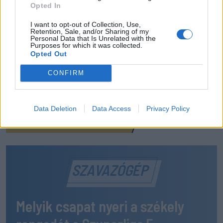
Opted In
Egy újonc jelentkezett, több átsorolás a Csík körzeti
focibajnokság új idényében
I want to opt-out of Collection, Use,
Retention, Sale, and/or Sharing of my
Personal Data that Is Unrelated with the
MÉG TÖBB FRISS HÍR
Purposes for which it was collected.
Opted Out
CONFIRM
Data Deletion
Data Access
Privacy Policy
SZAVAZÓGÉP
Melyik csapat nyeri a székely