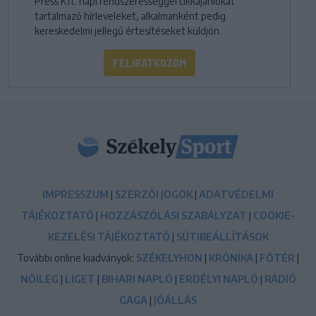
Press Kft. napi rendszerességgel cikkajánlókat
tartalmazó hírleveleket, alkalmanként pedig
kereskedelmi jellegű értesítéseket küldjön.
FELIRATKOZOM
IMPRESSZUM
|
SZERZŐI JOGOK
|
ADATVÉDELMI
TÁJÉKOZTATÓ
|
HOZZÁSZÓLÁSI SZABÁLYZAT
|
COOKIE-
KEZELÉSI TÁJÉKOZTATÓ
|
SÜTIBEÁLLÍTÁSOK
További online kiadványok:
SZÉKELYHON
|
KRÓNIKA
|
FŐTÉR
|
NŐILEG
|
LIGET
|
BIHARI NAPLÓ
|
ERDÉLYI NAPLÓ
|
RÁDIÓ
GAGA
|
JÓÁLLÁS