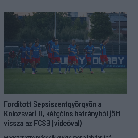
Fordított Sepsiszentgyörgyön a
Kolozsvári U, kétgólos hátrányból jött
vissza az FCSB (videóval)
Megszerezte második győzelmét a labdarúgó