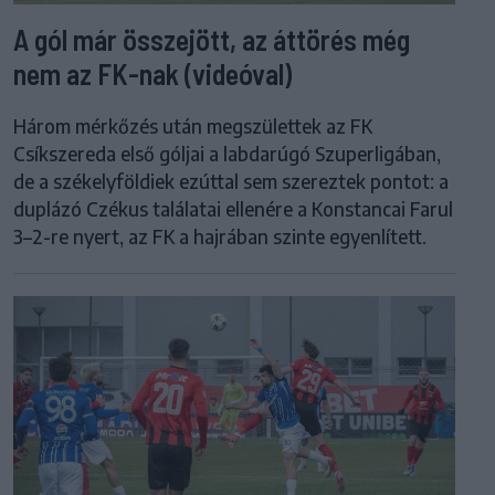
A gól már összejött, az áttörés még
nem az FK-nak (videóval)
Három mérkőzés után megszülettek az FK
Csíkszereda első góljai a labdarúgó Szuperligában,
de a székelyföldiek ezúttal sem szereztek pontot: a
duplázó Czékus találatai ellenére a Konstancai Farul
3–2-re nyert, az FK a hajrában szinte egyenlített.