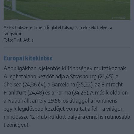
Az FK Csíkszereda nem foglal el túlságosan előkelő helyet a
rangsoron
Fotó: Pinti Attila
Európai kitekintés
A topligákban is jelentős különbségek mutatkoznak.
A legfiatalabb kezdőt adja a Strasbourg (21,45), a
Chelsea (24,36 év), a Barcelona (25,22), az Eintracht
Frankfurt (24,48) és a Parma (24,26). A másik oldalon
a Napoli áll, amely 29,56-os átlaggal a kontinens
egyik legidősebb kezdőjét vonultatja fel – a világon
mindössze 12 klub küldött pályára ennél is rutinosabb
tizenegyet.