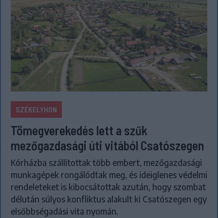
SZÉKELYHON
Tömegverekedés lett a szűk
mezőgazdasági úti vitából Csatószegen
Kórházba szállítottak több embert, mezőgazdasági
munkagépek rongálódtak meg, és ideiglenes védelmi
rendeleteket is kibocsátottak azután, hogy szombat
délután súlyos konfliktus alakult ki Csatószegen egy
elsőbbségadási vita nyomán.