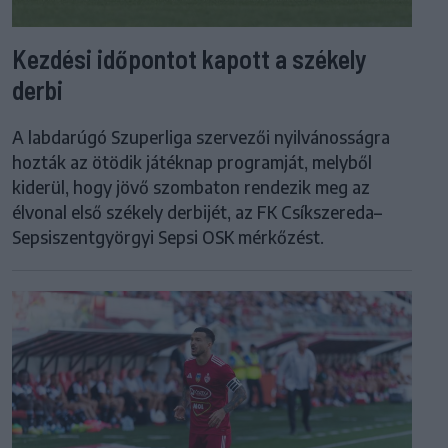
Kezdési időpontot kapott a székely
derbi
A labdarúgó Szuperliga szervezői nyilvánosságra
hozták az ötödik játéknap programját, melyből
kiderül, hogy jövő szombaton rendezik meg az
élvonal első székely derbijét, az FK Csíkszereda–
Sepsiszentgyörgyi Sepsi OSK mérkőzést.