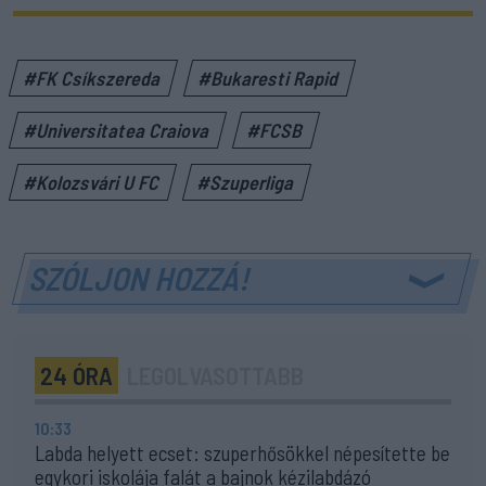
#FK Csíkszereda
#Bukaresti Rapid
#Universitatea Craiova
#FCSB
#Kolozsvári U FC
#Szuperliga
SZÓLJON HOZZÁ!
24 ÓRA
LEGOLVASOTTABB
10:33
Labda helyett ecset: szuperhősökkel népesítette be
egykori iskolája falát a bajnok kézilabdázó