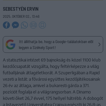
SEBESTYÉN ERVIN
2025. OKTÓBER 02., 13:46
Itt állíthatja be, hogy a Google-találatokban elöl
legyen a Székely Sport!
A statisztikai intézet 69 bajnokság és közel 1100 klub
kezdőcsapatát vizsgálta, hogy feltérképezze a világ
futballjának átlagéletkorát. A Szuperligában a Rapid
vezeti a listát: a fővárosi együttes kezdőjátékosainak
26 év az átlaga, amivel a bukaresti gárda a 371.
pozíciót foglalja el a világrangsorban. A Dinamo
követi őket 26,7 évvel, 175 hellyel hátrébb. A dobogót
a listavezető Universitatea Craiova egészíti ki 26,8-as