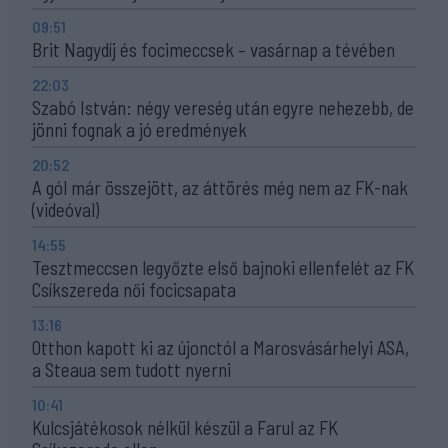
09:51
Brit Nagydíj és focimeccsek – vasárnap a tévében
22:03
Szabó István: négy vereség után egyre nehezebb, de
jönni fognak a jó eredmények
20:52
A gól már összejött, az áttörés még nem az FK-nak
(videóval)
14:55
Tesztmeccsen legyőzte első bajnoki ellenfelét az FK
Csíkszereda női focicsapata
13:16
Otthon kapott ki az újonctól a Marosvásárhelyi ASA,
a Steaua sem tudott nyerni
10:41
Kulcsjátékosok nélkül készül a Farul az FK