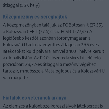
átlaggal (557. hely).
Középmezőny és sereghajtók
A középmezőnyben találjuk az FC Botoșani-t (27,35),
a Kolozsvári CFR-t (27,4) és az FCSB-t (27,43). A
legidősebb kezdőt azonban toronymagasan a
Kolozsvári U adja: az együttes átlagosan 29,5 éves
játékosokat küld pályára, amivel a 1031. helyre került
a globális listán. Az FK Csíkszereda sincs túl előkelő
pozícióban: 28,72-es átlaggal a mezőny végéhez
tartozik, mindössze a Metaloglobus és a Kolozsvári U
van mögötte.
Fiatalok és veteránok aránya
Az elemzés a különböző korosztályok játékperceit is