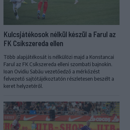
Kulcsjátékosok nélkül készül a Farul az
FK Csíkszereda ellen
Több alapjátékosát is nélkülözi majd a Konstancai
Farul az FK Csíkszereda elleni szombati bajnokin.
Ioan Ovidiu Sabău vezetőedző a mérkőzést
felvezető sajtótájékoztatón részletesen beszélt a
keret helyzetéről.