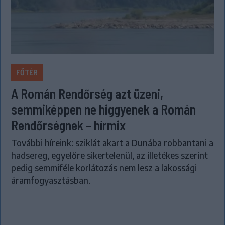
FŐTÉR
A Román Rendőrség azt üzeni,
semmiképpen ne higgyenek a Román
Rendőrségnek – hírmix
További híreink: sziklát akart a Dunába robbantani a
hadsereg, egyelőre sikertelenül, az illetékes szerint
pedig semmiféle korlátozás nem lesz a lakossági
áramfogyasztásban.