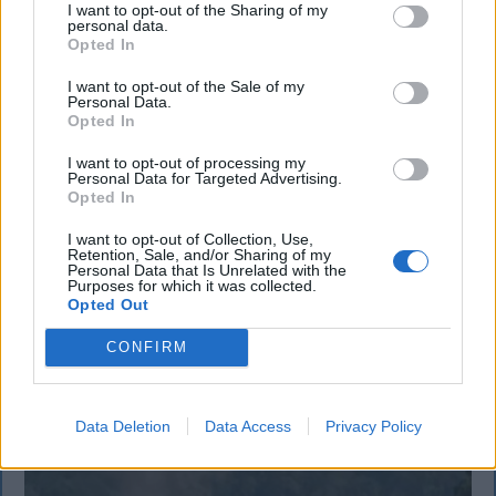
I want to opt-out of the Sharing of my
personal data.
Opted In
KRÓNIKA
I want to opt-out of the Sale of my
Meddig használható még a régi
Personal Data.
Opted In
személyi?
I want to opt-out of processing my
Sok román állampolgár még mindig az 1997-es
Personal Data for Targeted Advertising.
mintára kiállított személyi igazolványt használja,
Opted In
azonban ezt fokozatosan kivonják a forgalomból,
I want to opt-out of Collection, Use,
amint az új elektronikus és egyszerű személyi
Retention, Sale, and/or Sharing of my
Personal Data that Is Unrelated with the
igazolványok országszerte elérhetővé válnak.
Purposes for which it was collected.
Opted Out
CONFIRM
Data Deletion
Data Access
Privacy Policy