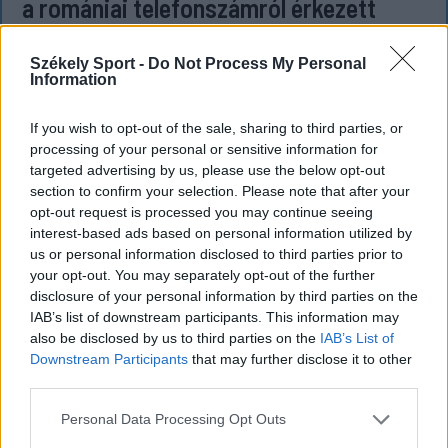
a romániai telefonszámról érkezett
fenyegetés miatt
Székely Sport -
Do Not Process My Personal
Büntetőfeljelentést tett csütörtökön Majka
Information
romániai jogi képviselője a sepsiszentgyörgyi Sic
Feszt fesztiválra tervezett koncert lemondását
If you wish to opt-out of the sale, sharing to third parties, or
kiváltó fenyegetés ügyében.
processing of your personal or sensitive information for
targeted advertising by us, please use the below opt-out
section to confirm your selection. Please note that after your
opt-out request is processed you may continue seeing
interest-based ads based on personal information utilized by
us or personal information disclosed to third parties prior to
your opt-out. You may separately opt-out of the further
disclosure of your personal information by third parties on the
IAB’s list of downstream participants. This information may
also be disclosed by us to third parties on the
IAB’s List of
Downstream Participants
that may further disclose it to other
third parties.
Personal Data Processing Opt Outs