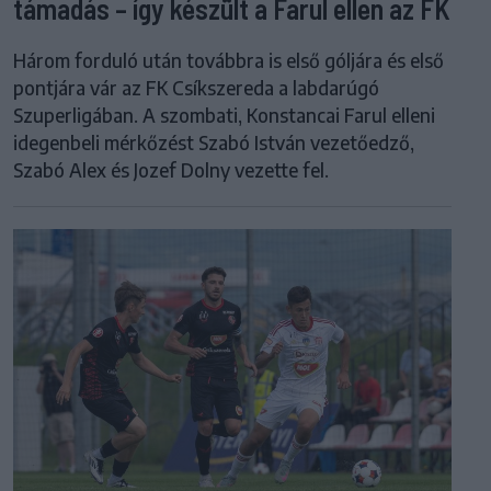
támadás – így készült a Farul ellen az FK
Három forduló után továbbra is első góljára és első
pontjára vár az FK Csíkszereda a labdarúgó
Szuperligában. A szombati, Konstancai Farul elleni
idegenbeli mérkőzést Szabó István vezetőedző,
Szabó Alex és Jozef Dolny vezette fel.