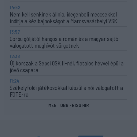
14:52
Nem kell senkinek állnia, idegenbeli meccsekkel
indítja a kézibajnokságot a Marosvásárhelyi VSK
13:57
Corbu góljától hangos a román és a magyar sajtó,
válogatott meghívót sürgetnek
12:36
Új korszak a Sepsi OSK II-nél, fiatalos hévvel épül a
jövő csapata
11:24
Székelyföldi játékosokkal készül a női válogatott a
FOTE-ra
MÉG TÖBB FRISS HÍR