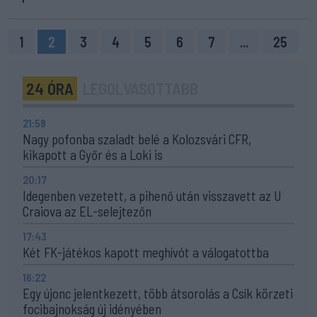
1
2
3
4
5
6
7
...
25
24 ÓRA
LEGOLVASOTTABB
21:58
Nagy pofonba szaladt belé a Kolozsvári CFR,
kikapott a Győr és a Loki is
20:17
Idegenben vezetett, a pihenő után visszavett az U
Craiova az EL-selejtezőn
17:43
Két FK-játékos kapott meghívót a válogatottba
16:22
Egy újonc jelentkezett, több átsorolás a Csík körzeti
focibajnokság új idényében