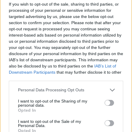
If you wish to opt-out of the sale, sharing to third parties, or
processing of your personal or sensitive information for
targeted advertising by us, please use the below opt-out
LABDARÚGÓ NB I
section to confirm your selection. Please note that after your
opt-out request is processed you may continue seeing
Megtört a Fradi uralma, a Győr lett az NB I
interest-based ads based on personal information utilized by
us or personal information disclosed to third parties prior to
bajnoka
your opt-out. You may separately opt-out of the further
disclosure of your personal information by third parties on the
Az utolsó fordulóig nyílt volt a harc a magyar
IAB’s list of downstream participants. This information may
labdarúgó NB I bajnoki címéért. Az éllovas ETO FC
also be disclosed by us to third parties on the
IAB’s List of
Győr előnnyel várta a zárókört a Ferencvárossal
Downstream Participants
that may further disclose it to other
third parties.
szemben. Végül nem hibázott, ezzel tizenkét év után
ismét aranyérmet ünnepelhetett.
Personal Data Processing Opt Outs
I want to opt-out of the Sharing of my
personal data.
Opted In
I want to opt-out of the Sale of my
Personal Data.
Opted In