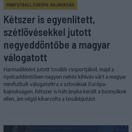
MINIFUTBALL EURÓPA-BAJNOKSÁG
Kétszer is egyenlített,
szétlövésekkel jutott
negyeddöntőbe a magyar
válogatott
Harmadikként jutott tovább csoportjából, majd a
nyolcaddöntőben nagyon nehéz kihívás várt a magyar
minifutball-válogatottra a szlovákiak Európa-
bajnokságon. Kétszer is hátrányba került a bosnyákok
ellen, ám végül kiharcolta a továbbjutást.