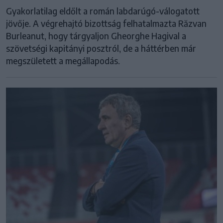
Gyakorlatilag eldőlt a román labdarúgó-válogatott
jövője. A végrehajtó bizottság felhatalmazta Răzvan
Burleanut, hogy tárgyaljon Gheorghe Hagival a
szövetségi kapitányi posztról, de a háttérben már
megszületett a megállapodás.