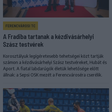
FERENCVÁROSI TC
A Fradiba tartanak a kézdivásárhelyi
Szász testvérek
Korosztályuk legígéretesebb tehetségei közt tartják
számon a kézdivásárhelyi Szász testvéreket, Hubát és
Aport. A fiatal labdarúgók életük lehetősége előtt
állnak: a Sepsi OSK mezét a Ferencvároséra cserélik.