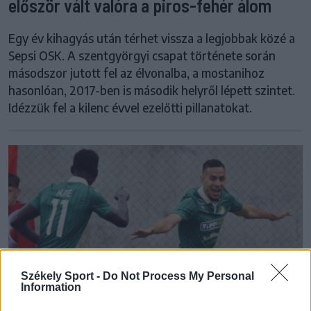
először vált valóra a piros-fehér álom
Egy év kihagyás után térhet vissza a legjobbak közé a
Sepsi OSK. A szentgyörgyi csapat története során
másodszor jutott fel az élvonalba, a mostanihoz
hasonlóan, 2017-ben is második helyről lépett szintet.
Idézzük fel a kilenc évvel ezelőtti pillanatokat.
Székely Sport -
Do Not Process My Personal
Information