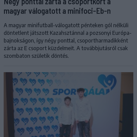
Négy ponttal zárta a csoportkört a
magyar válogatott a minifoci-Eb-n
A magyar minifutball-válogatott pénteken gól nélküli
döntetlent játszott Kazahsztánnal a pozsonyi Európa-
bajnokságon, így négy ponttal, csoportharmadikként
zárta az E csoport küzdelmeit. A továbbjutásról csak
szombaton születik döntés.