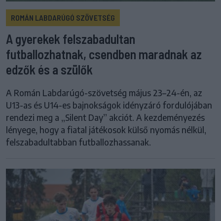
ROMÁN LABDARÚGÓ SZÖVETSÉG
A gyerekek felszabadultan
futballozhatnak, csendben maradnak az
edzők és a szülők
A Román Labdarúgó-szövetség május 23–24-én, az
U13-as és U14-es bajnokságok idényzáró fordulójában
rendezi meg a „Silent Day” akciót. A kezdeményezés
lényege, hogy a fiatal játékosok külső nyomás nélkül,
felszabadultabban futballozhassanak.