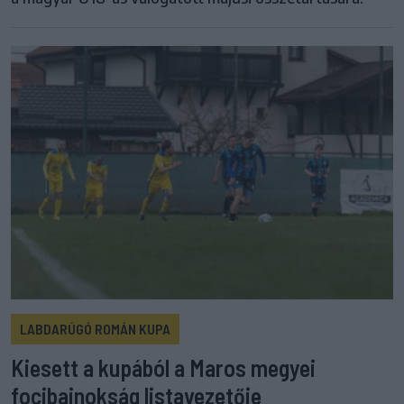
LABDARÚGÓ ROMÁN KUPA
Kiesett a kupából a Maros megyei
focibajnokság listavezetője