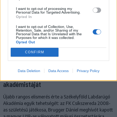
I want to opt-out of processing my
Personal Data for Targeted Advertising.
Opted In
I want to opt-out of Collection, Use,
Retention, Sale, and/or Sharing of my
Personal Data that Is Unrelated with the
Purposes for which it was collected.
Opted Out
CONFIRM
FK CSÍKSZEREDA
Behívták a magyar korosztályos
Data Deletion
Data Access
Privacy Policy
válogatottba az FK Csíkszereda
akadémistáját
Újabb rangos elismerés érte a Székelyföld Labdarúgó
Akadémia egyik tehetségét: az FK Csíkszereda 2008-
as születésű játékosa, Brugger Dániel meghívót kapott
a magyar U18-as válogatott májusi összetartására.