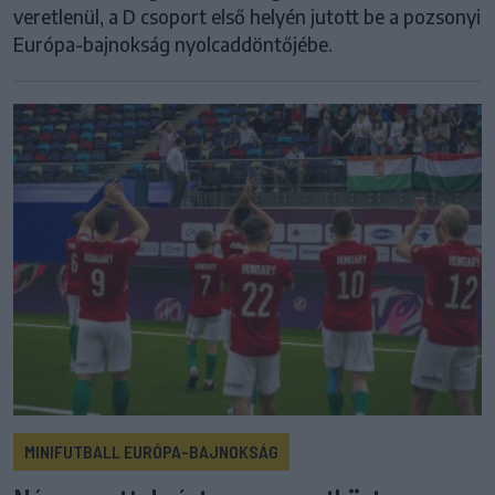
veretlenül, a D csoport első helyén jutott be a pozsonyi
Európa-bajnokság nyolcaddöntőjébe.
MINIFUTBALL EURÓPA-BAJNOKSÁG