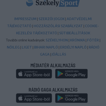
IMPRESSZUM
|
SZERZŐI JOGOK
|
ADATVÉDELMI
TÁJÉKOZTATÓ
|
HOZZÁSZÓLÁSI SZABÁLYZAT
|
COOKIE-
KEZELÉSI TÁJÉKOZTATÓ
|
SÜTIBEÁLLÍTÁSOK
További online kiadványok:
SZÉKELYHON
|
KRÓNIKA
|
FŐTÉR
|
NŐILEG
|
LIGET
|
BIHARI NAPLÓ
|
ERDÉLYI NAPLÓ
|
RÁDIÓ
GAGA
|
JÓÁLLÁS
MÉDIATÉR ALKALMAZÁS
RÁDIÓ GAGA ALKALMAZÁS