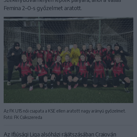
Femina 2–0-s győzelmet aratott.
Az FK U15 női csapata a KSE ellen aratott nagy arányú győzelmet.
Fotó: FK Csíkszereda
Az Ifjúsági Liga alsóházi rájátszásában Craiován