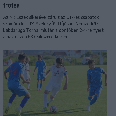
trófea
Az NK Eszék sikerével zárult az U17-es csapatok
számára kiírt IX. Székelyföld Ifjúsági Nemzetközi
Labdarúgó Torna, miután a döntőben 2–1-re nyert
a házigazda FK Csíkszereda ellen.