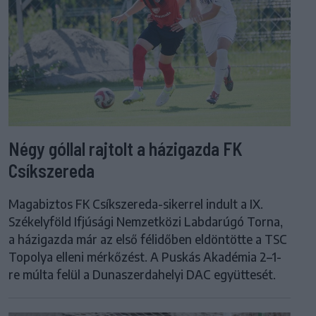
Négy góllal rajtolt a házigazda FK
Csíkszereda
Magabiztos FK Csíkszereda-sikerrel indult a IX.
Székelyföld Ifjúsági Nemzetközi Labdarúgó Torna,
a házigazda már az első félidőben eldöntötte a TSC
Topolya elleni mérkőzést. A Puskás Akadémia 2–1-
re múlta felül a Dunaszerdahelyi DAC együttesét.