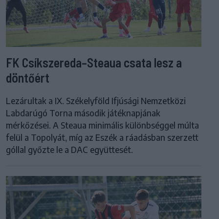
FK Csíkszereda–Steaua csata lesz a
döntőért
Lezárultak a IX. Székelyföld Ifjúsági Nemzetközi
Labdarúgó Torna második játéknapjának
mérkőzései. A Steaua minimális különbséggel múlta
felül a Topolyát, míg az Eszék a ráadásban szerzett
góllal győzte le a DAC együttesét.