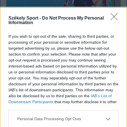
Székely Sport -
Do Not Process My Personal
Information
Labda helyett ecset: szuperhősökkel
If you wish to opt-out of the sale, sharing to third parties, or
népesítette be egykori iskolája falát a
processing of your personal or sensitive information for
bajnok kézilabdázó
targeted advertising by us, please use the below opt-out
section to confirm your selection. Please note that after your
Nemcsak tehetséges kézilabdázó Kerekes Éva,
opt-out request is processed you may continue seeing
hanem igazi művészlélek. A nyári szünetben azzal
interest-based ads based on personal information utilized by
us or personal information disclosed to third parties prior to
bizonyította művészi vénáját, hogy egy szívügyének
your opt-out. You may separately opt-out of the further
számító projektet valósított meg: kifestette egykori
disclosure of your personal information by third parties on the
iskolájának falait.
IAB’s list of downstream participants. This information may
also be disclosed by us to third parties on the
IAB’s List of
Downstream Participants
that may further disclose it to other
third parties.
Personal Data Processing Opt Outs