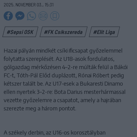
2025. NOVEMBER 03., 15:31
#Sepsi OSK
#FK Csíkszereda
#Elit Liga
Hazai pályán mindkét csíki ificsapat győzelemmel
folytatta szereplését. Az U18-asok fordulatos,
gólgazdag mérkőzésen 4–2-re múlták felül a Bákói
FC-t, Tóth-Pál Előd duplázott, Rónai Róbert pedig
kétszer talált be. Az U17-esek a Bukaresti Dinamo
ellen nyertek 3–2-re: Bota Darius mesterhármassal
vezette győzelemre a csapatot, amely a hajrában
szerezte meg a három pontot.
A székely derbin, az U16-os korosztályban