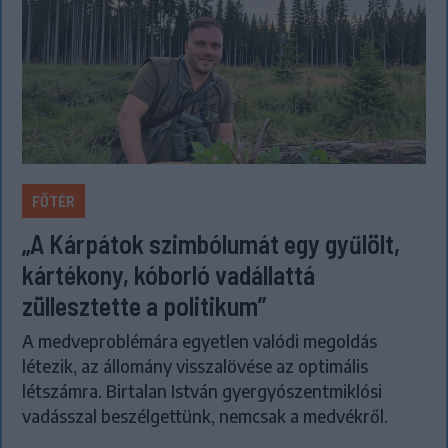
FŐTÉR
„A Kárpátok szimbólumát egy gyűlölt,
kártékony, kóborló vadállattá
züllesztette a politikum”
A medveproblémára egyetlen valódi megoldás
létezik, az állomány visszalövése az optimális
létszámra. Birtalan István gyergyószentmiklósi
vadásszal beszélgettünk, nemcsak a medvékről.