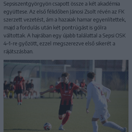
Sepsiszentgyörgyön csapott össze a két akadémia
együttese. Az első félidőben Jánosi Zsolt révén az FK
szerzett vezetést, ám a hazaiak hamar egyenlítettek,
majd a fordulás után két pontrúgást is gólra
váltottak. A hajrában egy újabb találattal a Sepsi OSK
4–1-re győzött, ezzel megszerezve első sikerét a
rájátszásban.