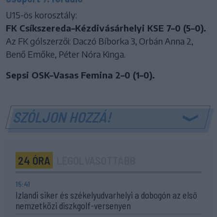
U15-ös korosztály:
FK Csíkszereda–Kézdivásárhelyi KSE 7–0 (5–0).
Az FK gólszerzői: Daczó Bíborka 3, Orbán Anna 2,
Benő Emőke, Péter Nóra Kinga.
Sepsi OSK–Vasas Femina 2–0 (1–0).
SZÓLJON HOZZÁ!
24 ÓRA
LEGOLVASOTTABB
15:41
Izlandi siker és székelyudvarhelyi a dobogón az első
nemzetközi diszkgolf-versenyen