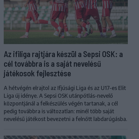
Az ifiliga rajtjára készül a Sepsi OSK: a
cél továbbra is a saját nevelésű
játékosok fejlesztése
A hétvégén elrajtol az Ifjúsági Liga és az U17-es Elit
Liga új idénye. A Sepsi OSK utánpótlás-nevelő
központjánál a felkészülés végén tartanak, a cél
pedig továbbra is változatlan: minél több saját
nevelésű játékost bevezetni a felnőtt labdarúgásba.