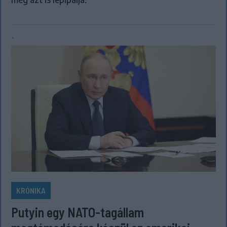
`
KRÓNIKA
Putyin egy NATO-tagállam