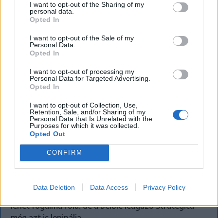
I want to opt-out of the Sharing of my
personal data.
Opted In
I want to opt-out of the Sale of my
Personal Data.
Opted In
I want to opt-out of processing my
Personal Data for Targeted Advertising.
Opted In
I want to opt-out of Collection, Use,
Retention, Sale, and/or Sharing of my
SZÉKELYHON
Personal Data that Is Unrelated with the
Purposes for which it was collected.
A Transalpinát is lepipálja a nagy háború
Opted Out
idején épült Strategica
CONFIRM
Több tíz kilométeren át 1800–2000 méteres
magasságban kígyózik, sokan a romániai tereputak
Data Deletion
Data Access
Privacy Policy
királyának tartják. Aki a Transalpinát már bejárta,
lehet fogalma róla, de a belőle leágazó Strategica
még azt is lepipálja.