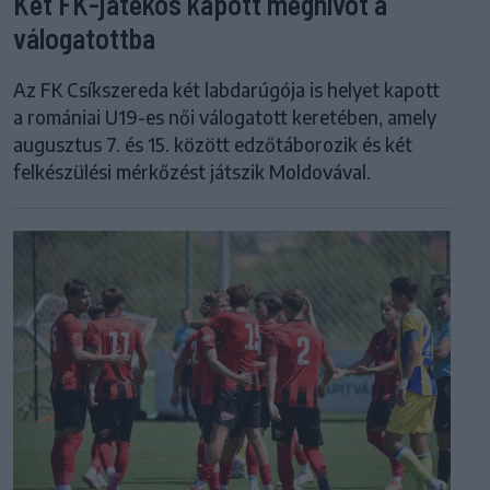
Két FK-játékos kapott meghívót a
válogatottba
Az FK Csíkszereda két labdarúgója is helyet kapott
a romániai U19-es női válogatott keretében, amely
augusztus 7. és 15. között edzőtáborozik és két
felkészülési mérkőzést játszik Moldovával.