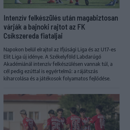
Intenzív felkészülés után magabiztosan
várják a bajnoki rajtot az FK
Csíkszereda fiataljai
Napokon belül elrajtol az Ifjúsági Liga és az U17-es
Elit Liga új idénye. A Székelyföld Labdarúgó
Akadémiánál intenzív felkészülésen vannak túl, a
cél pedig ezúttal is egyértelmű: a rájátszás
kiharcolása és a játékosok folyamatos fejlődése.