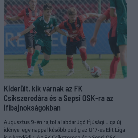
Kiderült, kik várnak az FK
Csíkszeredára és a Sepsi OSK-ra az
ifibajnokságokban
Augusztus 9-én rajtol a labdarúgó Ifjúsági Liga új
idénye, egy nappal később pedig az U17-es Elit Liga
is elkezdődik. Az FK Csíkszereda és a Sepsi OSK