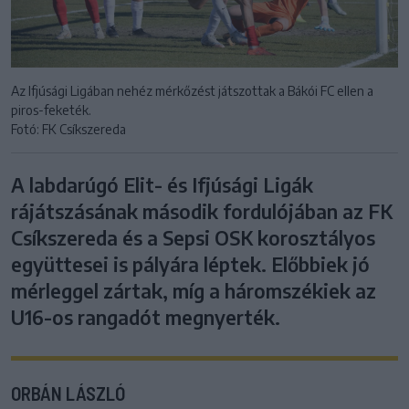
Az Ifjúsági Ligában nehéz mérkőzést játszottak a Bákói FC ellen a
piros-feketék.
Fotó: FK Csíkszereda
A labdarúgó Elit- és Ifjúsági Ligák
rájátszásának második fordulójában az FK
Csíkszereda és a Sepsi OSK korosztályos
együttesei is pályára léptek. Előbbiek jó
mérleggel zártak, míg a háromszékiek az
U16-os rangadót megnyerték.
ORBÁN LÁSZLÓ