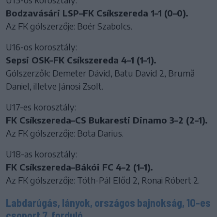
Bodzavásári LSP–FK Csíkszereda 1–1 (0–0).
Az FK gólszerzője: Boér Szabolcs.
U16-os korosztály:
Sepsi OSK–FK Csíkszereda 4–1 (1–1).
Gólszerzők: Demeter Dávid, Batu David 2, Brumă
Daniel, illetve Jánosi Zsolt.
U17-es korosztály:
FK Csíkszereda–CS Bukaresti Dinamo 3–2 (2–1).
Az FK gólszerzője: Bota Darius.
U18-as korosztály:
FK Csíkszereda–Bákói FC 4–2 (1–1).
Az FK gólszerzője: Tóth-Pál Előd 2, Ronai Róbert 2.
Labdarúgás, lányok, országos bajnokság, 10-es
csoport 7. forduló