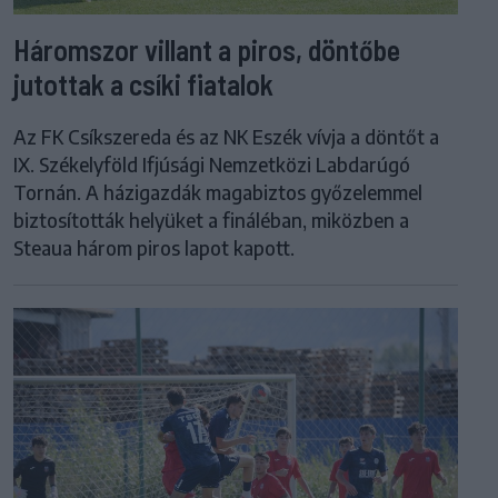
Háromszor villant a piros, döntőbe
jutottak a csíki fiatalok
Az FK Csíkszereda és az NK Eszék vívja a döntőt a
IX. Székelyföld Ifjúsági Nemzetközi Labdarúgó
Tornán. A házigazdák magabiztos győzelemmel
biztosították helyüket a fináléban, miközben a
Steaua három piros lapot kapott.