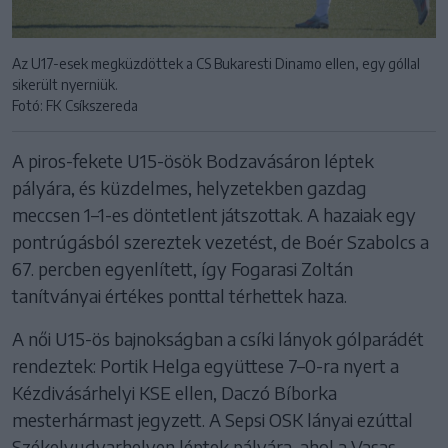
Az U17-esek megküzdöttek a CS Bukaresti Dinamo ellen, egy góllal
sikerült nyerniük.
Fotó: FK Csíkszereda
A piros-fekete U15-ösök Bodzavásáron léptek
pályára, és küzdelmes, helyzetekben gazdag
meccsen 1–1-es döntetlent játszottak. A hazaiak egy
pontrúgásból szereztek vezetést, de Boér Szabolcs a
67. percben egyenlített, így Fogarasi Zoltán
tanítványai értékes ponttal térhettek haza.
A női U15-ös bajnokságban a csíki lányok gólparádét
rendeztek: Portik Helga együttese 7–0-ra nyert a
Kézdivásárhelyi KSE ellen, Daczó Bíborka
mesterhármast jegyzett. A Sepsi OSK lányai ezúttal
Székelyudvarhelyen léptek pályára, ahol a Vasas