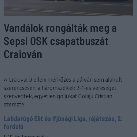
Vandálok rongálták meg a
Sepsi OSK csapatbuszát
Craiován
A Craiovai U elleni mérkőzés a pályán sem alakult
szerencsésen: a háromszékiek 2–1-es vereséget
szenvedtek, egyetlen góljukat Golaju Cristian
szerezte.
Labdarúgó Elit és Ifjúsági Liga, rájátszás, 2.
forduló
U15-ös korosztály: