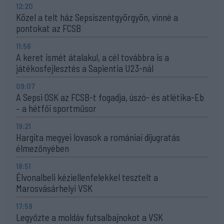
12:20
Közel a telt ház Sepsiszentgyörgyön, vinné a
pontokat az FCSB
11:56
A keret ismét átalakul, a cél továbbra is a
játékosfejlesztés a Sapientia U23-nál
09:07
A Sepsi OSK az FCSB-t fogadja, úszó- és atlétika-Eb
– a hétfői sportműsor
19:21
Hargita megyei lovasok a romániai díjugratás
élmezőnyében
18:51
Élvonalbeli kéziellenfelekkel tesztelt a
Marosvásárhelyi VSK
17:59
Legyőzte a moldáv futsalbajnokot a VSK