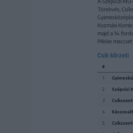
A Szépvízi MŰ–
Törekvés, Csík
Gyimesközéplok
Kozmási Komisz
majd a 14. ford
Piliske meccset 
Csík körzeti
#
1
Gyimesbü
2
Szépvízi 
3
Csíkszen
4
Kászonalt
5
Csíkszent