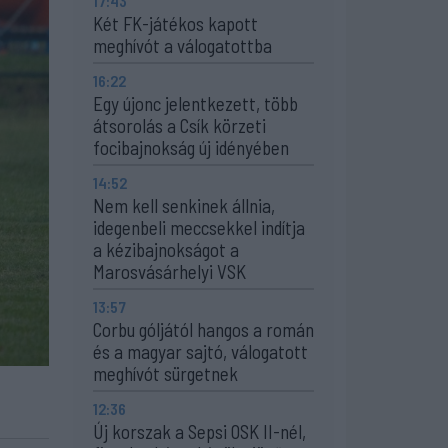
17:43
Két FK-játékos kapott
meghívót a válogatottba
16:22
Egy újonc jelentkezett, több
átsorolás a Csík körzeti
focibajnokság új idényében
14:52
Nem kell senkinek állnia,
idegenbeli meccsekkel indítja
a kézibajnokságot a
Marosvásárhelyi VSK
13:57
Corbu góljától hangos a román
és a magyar sajtó, válogatott
meghívót sürgetnek
12:36
Új korszak a Sepsi OSK II-nél,