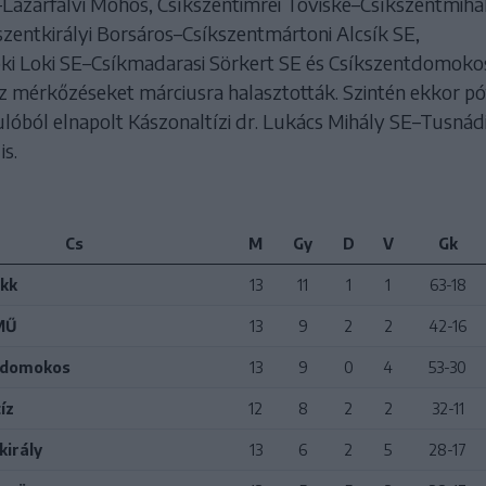
Lázárfalvi Mohos, Csíkszentimrei Töviske–Csíkszentmihál
szentkirályi Borsáros–Csíkszentmártoni Alcsík SE,
i Loki SE–Csíkmadarasi Sörkert SE és Csíkszentdomokos
 mérkőzéseket márciusra halasztották. Szintén ekkor pó
ulóból elnapolt Kászonaltízi dr. Lukács Mihály SE–Tusnád
is.
Cs
M
Gy
D
V
Gk
kk
13
11
1
1
63-18
MŰ
13
9
2
2
42-16
tdomokos
13
9
0
4
53-30
íz
12
8
2
2
32-11
király
13
6
2
5
28-17