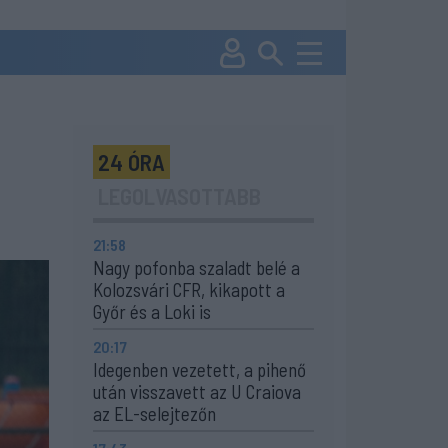
24 ÓRA
LEGOLVASOTTABB
21:58
Nagy pofonba szaladt belé a
Kolozsvári CFR, kikapott a
Győr és a Loki is
20:17
Idegenben vezetett, a pihenő
után visszavett az U Craiova
az EL-selejtezőn