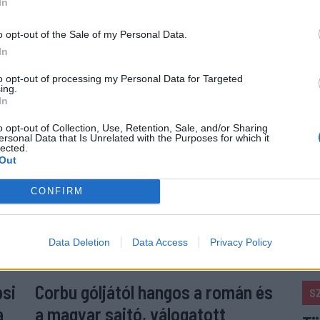
In
o opt-out of the Sale of my Personal Data.
In
to opt-out of processing my Personal Data for Targeted
ing.
In
o opt-out of Collection, Use, Retention, Sale, and/or Sharing
ersonal Data that Is Unrelated with the Purposes for which it
lected.
Out
CONFIRM
Data Deletion
Data Access
Privacy Policy
psi
Corbu góljától hangos a román és
S
a
a magyar sajtó, válogatott