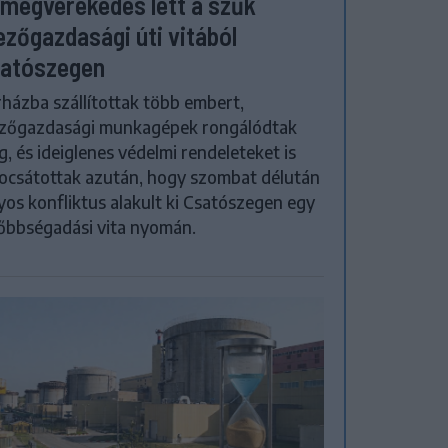
megverekedés lett a szűk
zőgazdasági úti vitából
atószegen
házba szállítottak több embert,
zőgazdasági munkagépek rongálódtak
, és ideiglenes védelmi rendeleteket is
ocsátottak azután, hogy szombat délután
yos konfliktus alakult ki Csatószegen egy
őbbségadási vita nyomán.