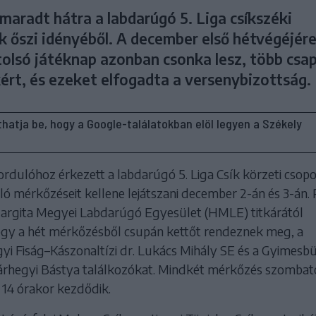
maradt hátra a labdarúgó 5. Liga csíkszéki
k őszi idényéből. A december első hétvégéjér
tolsó játéknap azonban csonka lesz, több csa
ért, és ezeket elfogadta a versenybizottság.
líthatja be, hogy a Google-találatokban elöl legyen a Székely
fordulóhoz érkezett a labdarúgó 5. Liga Csík körzeti csopo
uló mérkőzéseit kellene lejátszani december 2-án és 3-án.
Hargita Megyei Labdarúgó Egyesület (HMLE) titkárától
gy a hét mérkőzésből csupán kettőt rendeznek meg, a
yi Fiság–Kászonaltízi dr. Lukács Mihály SE és a Gyimesb
rhegyi Bástya találkozókat. Mindkét mérkőzés szombat
14 órakor kezdődik.