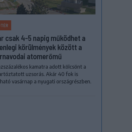
ŐTÉR
r csak 4-5 napig működhet a
lenlegi körülmények között a
rnavodai atomerőmű
zszázalékos kamatra adott kölcsönt a
artóztatott uzsorás. Akár 40 fok is
ható vasárnap a nyugati országrészben.