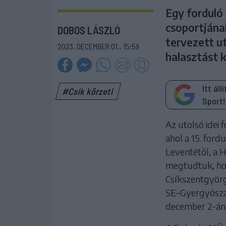
Egy forduló 
csoportjána
DOBOS LÁSZLÓ
tervezett u
2023. DECEMBER 01., 15:59
halasztást k
Itt ál
#Csík körzeti
Sport!
Az utolsó idei 
ahol a 15. ford
Leventétől, a 
megtudtuk, ho
Csíkszentgyörg
SE–Gyergyószá
december 2-án 