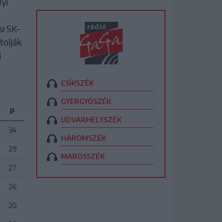
yi
i SK–
tolják
i
CSÍKSZÉK
GYERGYÓSZÉK
P
UDVARHELYSZÉK
34
HÁROMSZÉK
29
MAROSSZÉK
27
26
20