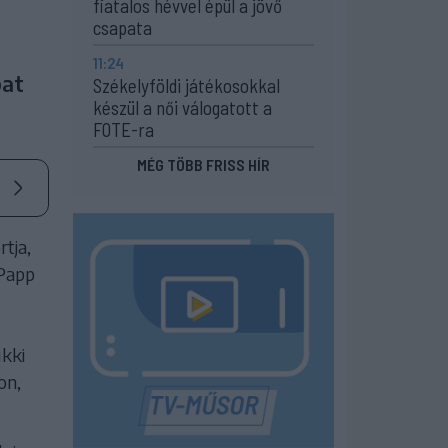
fiatalos hévvel épül a jövő
csapata
e
11:24
pat
Székelyföldi játékosokkal
készül a női válogatott a
FOTE-ra
MÉG TÖBB FRISS HÍR
rtja,
 Papp
ükki
on,