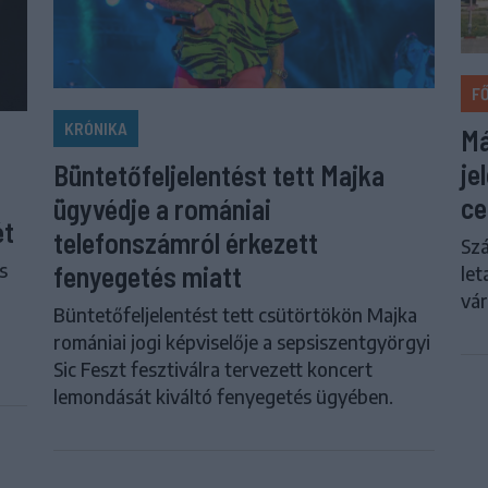
F
KRÓNIKA
Má
je
Büntetőfeljelentést tett Majka
ce
ügyvédje a romániai
ét
telefonszámról érkezett
Szá
s
fenyegetés miatt
let
vár
Büntetőfeljelentést tett csütörtökön Majka
romániai jogi képviselője a sepsiszentgyörgyi
Sic Feszt fesztiválra tervezett koncert
lemondását kiváltó fenyegetés ügyében.