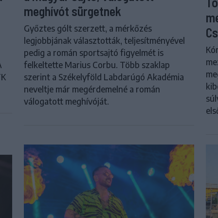
Tö
meghívót sürgetnek
me
Győztes gólt szerzett, a mérkőzés
Cs
legjobbjának választották, teljesítményével
Kór
pedig a román sportsajtó figyelmét is
me
A
felkeltette Marius Corbu. Több szaklap
meg
FK
szerint a Székelyföld Labdarúgó Akadémia
kib
neveltje már megérdemelné a román
súl
válogatott meghívóját.
els