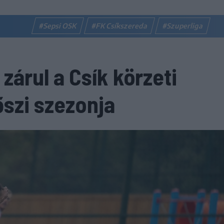
#Sepsi OSK
#FK Csíkszereda
#Szuperliga
zárul a Csík körzeti
őszi szezonja