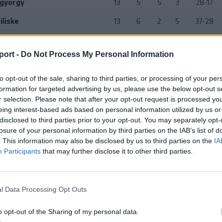
tgyörgy
13
5
5
3
28-17
iliske
13
6
2
5
37-28
a
13
6
1
6
27-31
port -
Do Not Process My Personal Information
timre
13
5
3
5
31-28
mártoni Alcsík SE
13
5
1
7
33-24
to opt-out of the sale, sharing to third parties, or processing of your per
formation for targeted advertising by us, please use the below opt-out s
i Bástya
13
4
3
6
28-37
r selection. Please note that after your opt-out request is processed y
eing interest-based ads based on personal information utilized by us or
éploki Loki SE
13
4
2
7
19-42
disclosed to third parties prior to your opt-out. You may separately opt-
losure of your personal information by third parties on the IAB’s list of
asi Sörkert SE
13
3
1
9
23-52
. This information may also be disclosed by us to third parties on the
IA
Participants
that may further disclose it to other third parties.
mihály
13
2
0
11
14-59
Komisz
13
1
1
11
14-62
l Data Processing Opt Outs
o opt-out of the Sharing of my personal data.
 HOZZÁ!