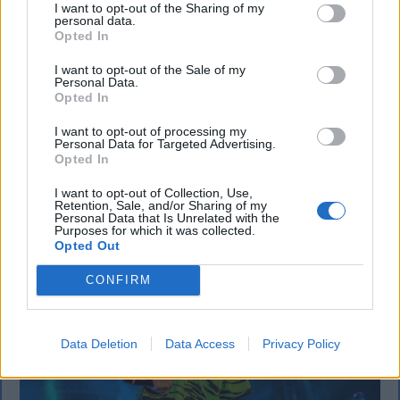
mezőgazdasági úti vitából Csatószegen
I want to opt-out of the Sharing of my
personal data.
Kórházba szállítottak több embert, mezőgazdasági
Opted In
munkagépek rongálódtak meg, és ideiglenes védelmi
I want to opt-out of the Sale of my
rendeleteket is kibocsátottak azután, hogy szombat
Personal Data.
Opted In
délután súlyos konfliktus alakult ki Csatószegen egy
elsőbbségadási vita nyomán.
I want to opt-out of processing my
Personal Data for Targeted Advertising.
Opted In
I want to opt-out of Collection, Use,
`
Retention, Sale, and/or Sharing of my
Personal Data that Is Unrelated with the
Purposes for which it was collected.
Opted Out
CONFIRM
Data Deletion
Data Access
Privacy Policy