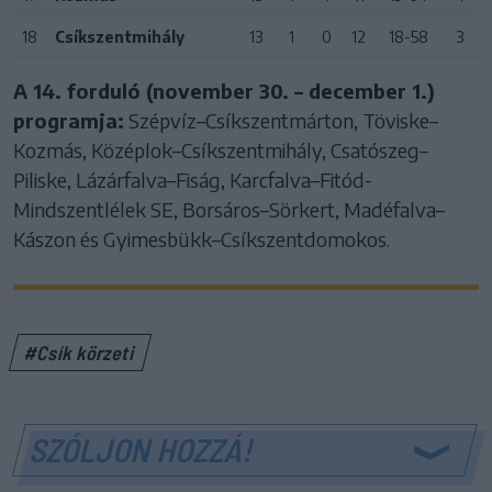
18
Csíkszentmihály
13
1
0
12
18-58
3
A 14. forduló (november 30. – december 1.)
programja:
Szépvíz–Csíkszentmárton, Töviske–
Kozmás, Középlok–Csíkszentmihály, Csatószeg–
Piliske, Lázárfalva–Fiság, Karcfalva–Fitód-
Mindszentlélek SE, Borsáros–Sörkert, Madéfalva–
Kászon és Gyimesbükk–Csíkszentdomokos.
#Csík körzeti
SZÓLJON HOZZÁ!