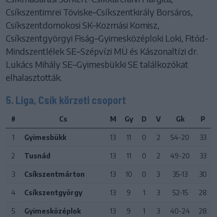
Csíkszentimrei Töviske–Csíkszentkirály Borsáros,
Csíkszentdomokosi SK–Kozmási Komisz,
Csíkszentgyörgyi Fiság–Gyimesközéploki Loki, Fitód-
Mindszentlélek SE–Szépvízi MÜ és Kászonaltízi dr.
Lukács Mihály SE–Gyimesbükki SE találkozókat
elhalasztották.
5. Liga, Csík körzeti csoport
#
Cs
M
Gy
D
V
Gk
P
1
Gyimesbükk
13
11
0
2
54-20
33
2
Tusnád
13
11
0
2
49-20
33
3
Csíkszentmárton
13
10
0
3
35-13
30
4
Csíkszentgyörgy
13
9
1
3
52-15
28
5
Gyimesközéplok
13
9
1
3
40-24
28