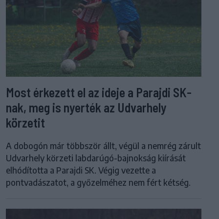
Most érkezett el az ideje a Parajdi SK-
nak, meg is nyerték az Udvarhely
körzetit
A dobogón már többször állt, végül a nemrég zárult
Udvarhely körzeti labdarúgó-bajnokság kiírását
elhódította a Parajdi SK. Végig vezette a
pontvadászatot, a győzelméhez nem fért kétség.