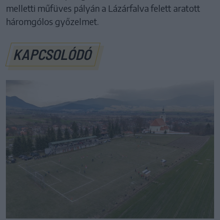
melletti műfüves pályán a Lázárfalva felett aratott
háromgólos győzelmet.
KAPCSOLÓDÓ