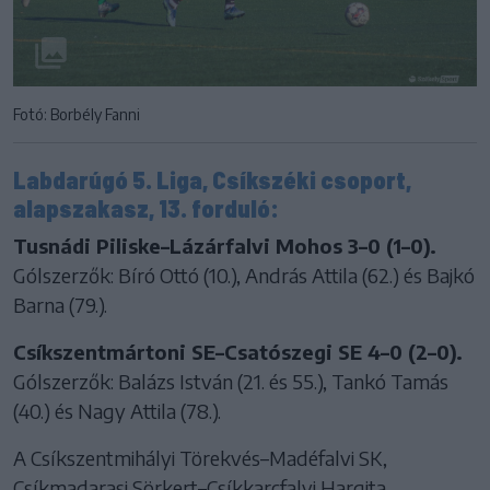
Fotó: Borbély Fanni
Labdarúgó 5. Liga, Csíkszéki csoport,
alapszakasz, 13. forduló:
Tusnádi Piliske–Lázárfalvi Mohos 3–0 (1–0).
Gólszerzők: Bíró Ottó (10.), András Attila (62.) és Bajkó
Barna (79.).
Csíkszentmártoni SE–Csatószegi SE 4–0 (2–0).
Gólszerzők: Balázs István (21. és 55.), Tankó Tamás
(40.) és Nagy Attila (78.).
A Csíkszentmihályi Törekvés–Madéfalvi SK,
Csíkmadarasi Sörkert–Csíkkarcfalvi Hargita,