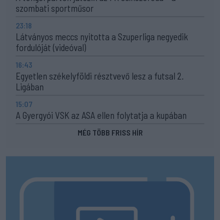
szombati sportműsor
23:18
Látványos meccs nyitotta a Szuperliga negyedik
fordulóját (videóval)
16:43
Egyetlen székelyföldi résztvevő lesz a futsal 2.
Ligában
15:07
A Gyergyói VSK az ASA ellen folytatja a kupában
MÉG TÖBB FRISS HÍR