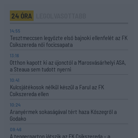
24 ÓRA
LEGOLVASOTTABB
14:55
Tesztmeccsen legyőzte első bajnoki ellenfelét az FK
Csíkszereda női focicsapata
13:16
Otthon kapott ki az újonctól a Marosvásárhelyi ASA,
a Steaua sem tudott nyerni
10:41
Kulcsjátékosok nélkül készül a Farul az FK
Csíkszereda ellen
10:24
Aranyérmek sokaságával tért haza Kőszegről a
Godako
09:46
A tengerparton játszik az FK Csíkszereda – a