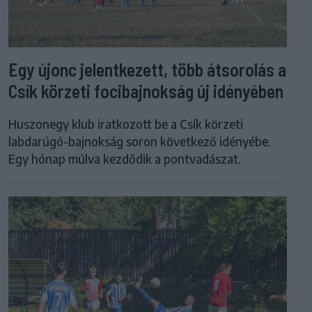
Egy újonc jelentkezett, több átsorolás a
Csík körzeti focibajnokság új idényében
Huszonegy klub iratkozott be a Csík körzeti
labdarúgó-bajnokság soron következő idényébe.
Egy hónap múlva kezdődik a pontvadászat.