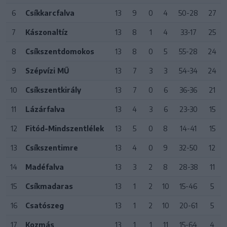
6
Csíkkarcfalva
13
9
0
4
50-28
27
7
Kászonaltíz
13
8
1
4
33-17
25
8
Csíkszentdomokos
13
8
0
5
55-28
24
9
Szépvízi MŰ
13
7
3
3
54-34
24
10
Csíkszentkirály
13
7
0
6
36-36
21
11
Lázárfalva
13
4
3
6
23-30
15
12
Fitód-Mindszentlélek
13
5
0
8
14-41
15
13
Csíkszentimre
13
4
0
9
32-50
12
14
Madéfalva
13
3
2
8
28-38
11
15
Csíkmadaras
13
1
2
10
15-46
5
16
Csatószeg
13
1
2
10
20-61
5
17
Kozmás
13
1
1
11
15-64
4