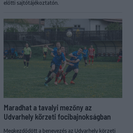
előtti sajtótájékoztatón.
Maradhat a tavalyi mezőny az
Udvarhely körzeti focibajnokságban
Megkezdődött a benevezés az Udvarhely körzeti