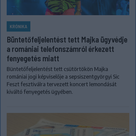
KRÓNIKA
Büntetőfeljelentést tett Majka ügyvédje
a romániai telefonszámról érkezett
fenyegetés miatt
Büntetőfeljelentést tett csütörtökön Majka
romániai jogi képviselője a sepsiszentgyörgyi Sic
Feszt fesztiválra tervezett koncert lemondását
kiváltó fenyegetés ügyében.