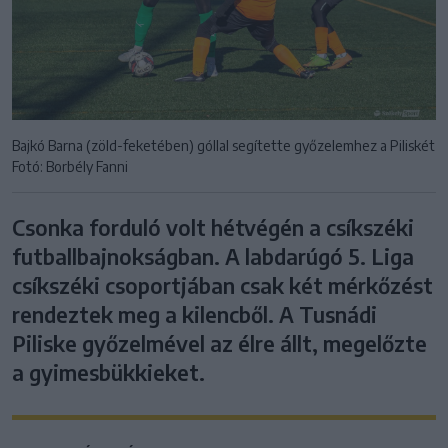
Bajkó Barna (zöld-feketében) góllal segítette győzelemhez a Piliskét
Fotó: Borbély Fanni
Csonka forduló volt hétvégén a csíkszéki
futballbajnokságban. A labdarúgó 5. Liga
csíkszéki csoportjában csak két mérkőzést
rendeztek meg a kilencből. A Tusnádi
Piliske győzelmével az élre állt, megelőzte
a gyimesbükkieket.