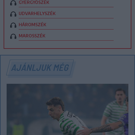
GYERGYÓSZÉK
UDVARHELYSZÉK
HÁROMSZÉK
MAROSSZÉK
AJÁNLJUK MÉG