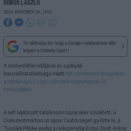
DOBOS LÁSZLÓ
2024. NOVEMBER 26., 11:42
Itt állíthatja be, hogy a Google-találatokban elöl
legyen a Székely Sport!
A kedvezőtlen időjárás és a pályák
használhatatlansága miatt
hét mérkőzést elnapoltak
a labdarúgó 5. Liga csíkszéki csoportjának 13.
fordulójából.
A két lejátszott találkozón hazai siker született, a
Csíkszentmárton az újonc Csatószeget győzte le, a
Tusnádi Piliske pedig a csíkszeredai Erőss Zsolt Aréna