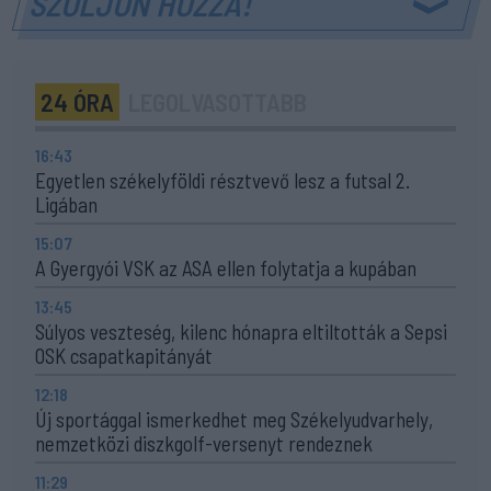
SZÓLJON HOZZÁ!
24 ÓRA
LEGOLVASOTTABB
16:43
Egyetlen székelyföldi résztvevő lesz a futsal 2.
Ligában
15:07
A Gyergyói VSK az ASA ellen folytatja a kupában
13:45
Súlyos veszteség, kilenc hónapra eltiltották a Sepsi
OSK csapatkapitányát
12:18
Új sportággal ismerkedhet meg Székelyudvarhely,
nemzetközi diszkgolf-versenyt rendeznek
11:29