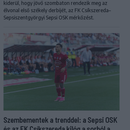
kiderül, hogy jövő szombaton rendezik meg az
élvonal első székely derbijét, az FK Csíkszereda–
Sepsiszentgyörgyi Sepsi OSK mérkőzést.
Szembementek a trenddel: a Sepsi OSK
és az FK Csíkszereda kilóg a sorból a