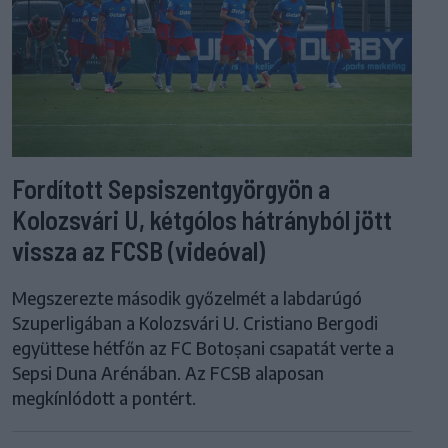
Fordított Sepsiszentgyörgyön a
Kolozsvári U, kétgólos hátrányból jött
vissza az FCSB (videóval)
Megszerezte második győzelmét a labdarúgó
Szuperligában a Kolozsvári U. Cristiano Bergodi
együttese hétfőn az FC Botoșani csapatát verte a
Sepsi Duna Arénában. Az FCSB alaposan
megkínlódott a pontért.