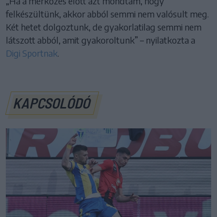
„Ha a mérkőzés előtt azt mondtam, hogy
felkészültünk, akkor abból semmi nem valósult meg.
Két hetet dolgoztunk, de gyakorlatilag semmi nem
látszott abból, amit gyakoroltunk” – nyilatkozta a
Digi Sportnak
.
KAPCSOLÓDÓ