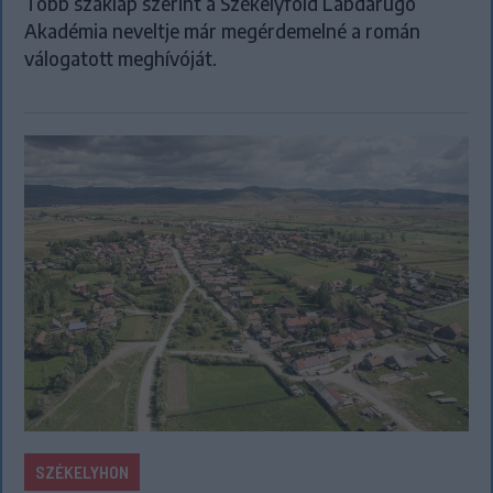
Több szaklap szerint a Székelyföld Labdarúgó
Akadémia neveltje már megérdemelné a román
válogatott meghívóját.
SZÉKELYHON