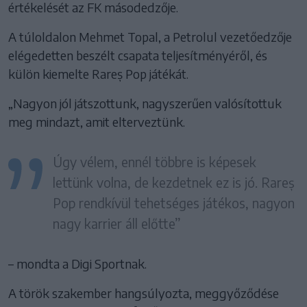
értékelését az FK másodedzője.
A túloldalon Mehmet Topal, a Petrolul vezetőedzője
elégedetten beszélt csapata teljesítményéről, és
külön kiemelte Rareș Pop játékát.
„Nagyon jól játszottunk, nagyszerűen valósítottuk
meg mindazt, amit elterveztünk.
Úgy vélem, ennél többre is képesek
lettünk volna, de kezdetnek ez is jó. Rareș
Pop rendkívül tehetséges játékos, nagyon
nagy karrier áll előtte”
– mondta a Digi Sportnak.
A török szakember hangsúlyozta, meggyőződése