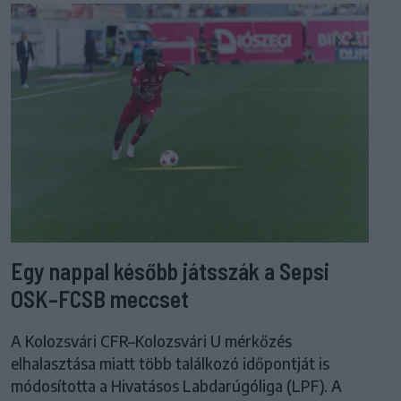
Egy nappal később játsszák a Sepsi
OSK–FCSB meccset
A Kolozsvári CFR–Kolozsvári U mérkőzés
elhalasztása miatt több találkozó időpontját is
módosította a Hivatásos Labdarúgóliga (LPF). A