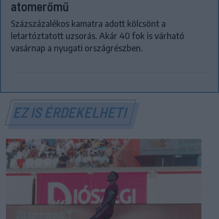
atomerőmű
Százszázalékos kamatra adott kölcsönt a
letartóztatott uzsorás. Akár 40 fok is várható
vasárnap a nyugati országrészben.
EZ IS ÉRDEKELHETI