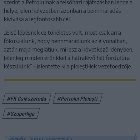
szerint a Petrolulnak a felsőházi rájátszásban lenne a
helye, jelen helyzetben azonban a bennmaradás
kivívása a legfontosabb cél.
„Első lépésnek ez tökéletes volt, most csak arra
fókuszálunk, hogy bennmaradjunk az élvonalban,
aztán majd meglátjuk, mi lesz a következő idényben.
Jelenleg minden erőnkkel a hátralévő hét fordulóra
készülünk” – jelentette ki a ploiești-iek vezetőedzője.
#FK Csíkszereda
#Petrolul Ploiești
#Szuperliga