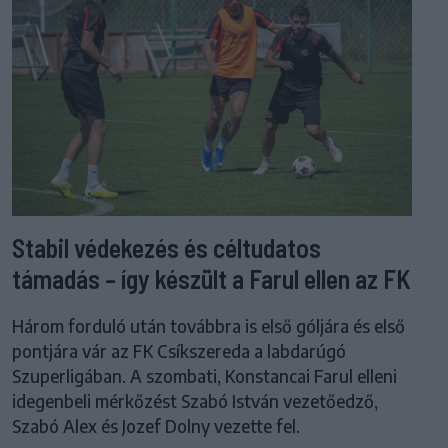
Stabil védekezés és céltudatos
támadás – így készült a Farul ellen az FK
Három forduló után továbbra is első góljára és első
pontjára vár az FK Csíkszereda a labdarúgó
Szuperligában. A szombati, Konstancai Farul elleni
idegenbeli mérkőzést Szabó István vezetőedző,
Szabó Alex és Jozef Dolny vezette fel.