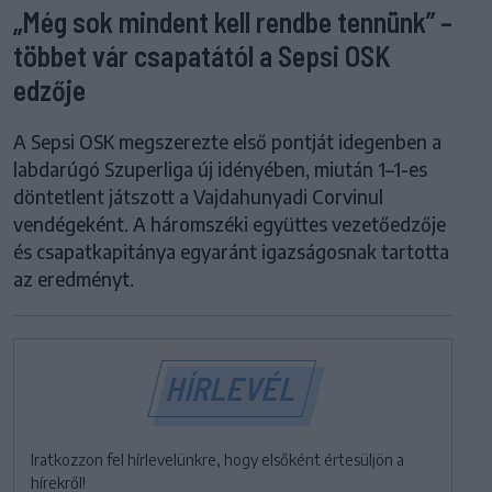
„Még sok mindent kell rendbe tennünk” –
többet vár csapatától a Sepsi OSK
edzője
A Sepsi OSK megszerezte első pontját idegenben a
labdarúgó Szuperliga új idényében, miután 1–1-es
döntetlent játszott a Vajdahunyadi Corvinul
vendégeként. A háromszéki együttes vezetőedzője
és csapatkapitánya egyaránt igazságosnak tartotta
az eredményt.
HÍRLEVÉL
Iratkozzon fel hírlevelünkre, hogy elsőként értesüljön a
hírekről!