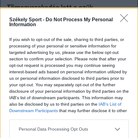
Tömegverekedés lett a szűk
mezőgazdasági úti vitából Csatószegen
Székely Sport -
Do Not Process My Personal
Information
Kórházba szállítottak több embert, mezőgazdasági
munkagépek rongálódtak meg, és ideiglenes védelmi
If you wish to opt-out of the sale, sharing to third parties, or
rendeleteket is kibocsátottak azután, hogy szombat
processing of your personal or sensitive information for
délután súlyos konfliktus alakult ki Csatószegen egy
targeted advertising by us, please use the below opt-out
elsőbbségadási vita nyomán.
section to confirm your selection. Please note that after your
opt-out request is processed you may continue seeing
interest-based ads based on personal information utilized by
us or personal information disclosed to third parties prior to
`
your opt-out. You may separately opt-out of the further
disclosure of your personal information by third parties on the
IAB’s list of downstream participants. This information may
also be disclosed by us to third parties on the
IAB’s List of
Downstream Participants
that may further disclose it to other
third parties.
Personal Data Processing Opt Outs