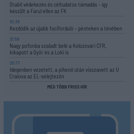
Stabil védekezés és céltudatos támadás – így
készült a Farul ellen az FK
10:36
Kezdődik az újabb fociforduló – pénteken a tévében
21:58
Nagy pofonba szaladt belé a Kolozsvári CFR,
kikapott a Győr és a Loki is
20:17
Idegenben vezetett, a pihenő után visszavett az U
Craiova az EL-selejtezőn
MÉG TÖBB FRISS HÍR