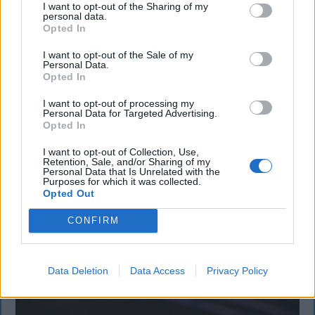
I want to opt-out of the Sharing of my
personal data.
Opted In
I want to opt-out of the Sale of my
Personal Data.
Opted In
KRÓNIKA
I want to opt-out of processing my
Personal Data for Targeted Advertising.
Büntetőfeljelentést tett Majka ügyvédje
Opted In
a romániai telefonszámról érkezett
I want to opt-out of Collection, Use,
Retention, Sale, and/or Sharing of my
fenyegetés miatt
Personal Data that Is Unrelated with the
Purposes for which it was collected.
Opted Out
Büntetőfeljelentést tett csütörtökön Majka
romániai jogi képviselője a sepsiszentgyörgyi Sic
CONFIRM
Feszt fesztiválra tervezett koncert lemondását
kiváltó fenyegetés ügyében.
Data Deletion
Data Access
Privacy Policy