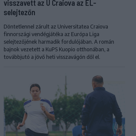
visszavett az U Craiova az EL-
selejtezőn
Döntetlennel zárult az Universitatea Craiova
finnországi vendégjátéka az Európa Liga
selejtezőjének harmadik fordulójában. A román
bajnok vezetett a KuPS Kuopio otthonában, a
továbbjutó a jövő heti visszavágón dől el.