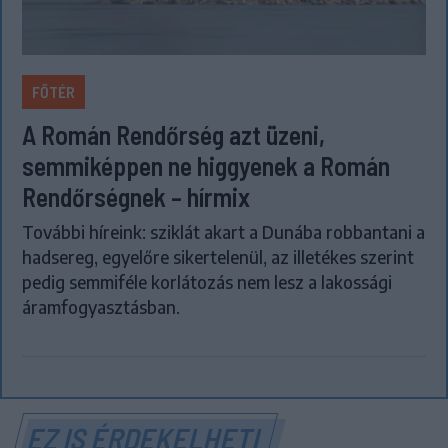
FŐTÉR
A Román Rendőrség azt üzeni,
semmiképpen ne higgyenek a Román
Rendőrségnek – hírmix
További híreink: sziklát akart a Dunába robbantani a
hadsereg, egyelőre sikertelenül, az illetékes szerint
pedig semmiféle korlátozás nem lesz a lakossági
áramfogyasztásban.
EZ IS ÉRDEKELHETI