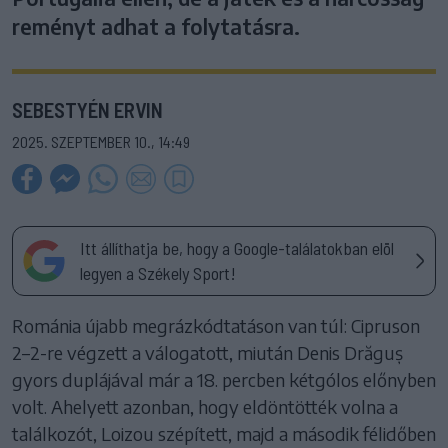
reményt adhat a folytatásra.
SEBESTYÉN ERVIN
2025. SZEPTEMBER 10., 14:49
Itt állíthatja be, hogy a Google-találatokban elöl
legyen a Székely Sport!
Románia újabb megrázkódtatáson van túl: Cipruson
2–2-re végzett a válogatott, miután Denis Drăguș
gyors duplájával már a 18. percben kétgólos előnyben
volt. Ahelyett azonban, hogy eldöntötték volna a
találkozót, Loizou szépített, majd a második félidőben