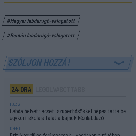
#Magyar labdarúgó-válogatott
#Román labdarúgó-válogatott
SZÓLJON HOZZÁ!
24 ÓRA
LEGOLVASOTTABB
10:33
Labda helyett ecset: szuperhősökkel népesítette be
egykori iskolája falát a bajnok kézilabdázó
09:51
Brit Nagydíj és focimeccsek – vasárnap a tévében