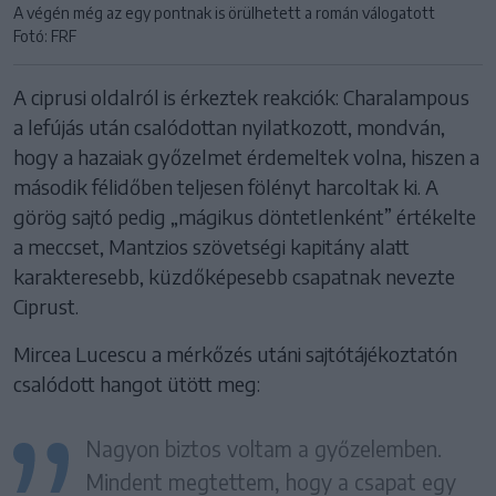
A végén még az egy pontnak is örülhetett a román válogatott
Fotó: FRF
A ciprusi oldalról is érkeztek reakciók: Charalampous
a lefújás után csalódottan nyilatkozott, mondván,
hogy a hazaiak győzelmet érdemeltek volna, hiszen a
második félidőben teljesen fölényt harcoltak ki. A
görög sajtó pedig „mágikus döntetlenként” értékelte
a meccset, Mantzios szövetségi kapitány alatt
karakteresebb, küzdőképesebb csapatnak nevezte
Ciprust.
Mircea Lucescu a mérkőzés utáni sajtótájékoztatón
csalódott hangot ütött meg:
Nagyon biztos voltam a győzelemben.
Mindent megtettem, hogy a csapat egy