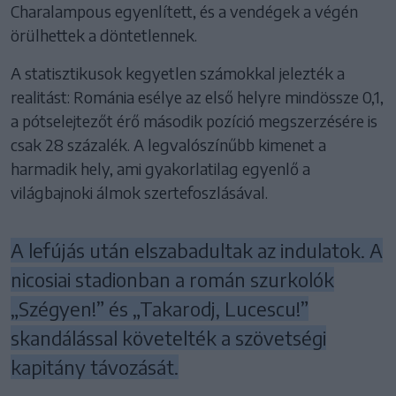
Charalampous egyenlített, és a vendégek a végén
örülhettek a döntetlennek.
A statisztikusok kegyetlen számokkal jelezték a
realitást: Románia esélye az első helyre mindössze 0,1,
a pótselejtezőt érő második pozíció megszerzésére is
csak 28 százalék. A legvalószínűbb kimenet a
harmadik hely, ami gyakorlatilag egyenlő a
világbajnoki álmok szertefoszlásával.
A lefújás után elszabadultak az indulatok. A
nicosiai stadionban a román szurkolók
„Szégyen!” és „Takarodj, Lucescu!”
skandálással követelték a szövetségi
kapitány távozását.