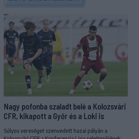
Nagy pofonba szaladt belé a Kolozsvári
CFR, kikapott a Győr és a Loki is
Súlyos vereséget szenvedett hazai pályán a
Kolozsvári CFR a Konferencia Liga selejtezőjének