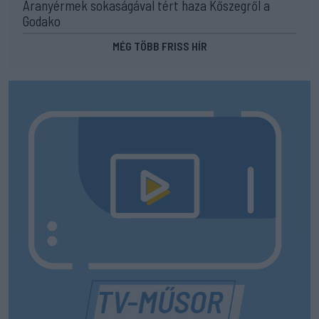
Aranyérmek sokaságával tért haza Kőszegről a
Godako
MÉG TÖBB FRISS HÍR