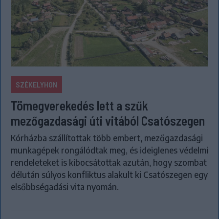
SZÉKELYHON
Tömegverekedés lett a szűk
mezőgazdasági úti vitából Csatószegen
Kórházba szállítottak több embert, mezőgazdasági
munkagépek rongálódtak meg, és ideiglenes védelmi
rendeleteket is kibocsátottak azután, hogy szombat
délután súlyos konfliktus alakult ki Csatószegen egy
elsőbbségadási vita nyomán.