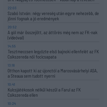
22:03
Szabó István: négy vereség után egyre nehezebb, de
jönni fognak a jó eredmények
20:52
A gól már összejött, az áttörés még nem az FK-nak
(videóval)
14:55
Tesztmeccsen legyőzte első bajnoki ellenfelét az FK
Csíkszereda női focicsapata
13:16
Otthon kapott ki az újonctól a Marosvásárhelyi ASA,
a Steaua sem tudott nyerni
10:41
Kulcsjátékosok nélkül készül a Farul az FK
Csíkszereda ellen
10:24