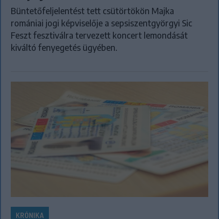
Büntetőfeljelentést tett csütörtökön Majka
romániai jogi képviselője a sepsiszentgyörgyi Sic
Feszt fesztiválra tervezett koncert lemondását
kiváltó fenyegetés ügyében.
KRÓNIKA