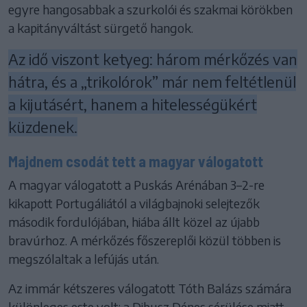
egyre hangosabbak a szurkolói és szakmai körökben
a kapitányváltást sürgető hangok.
Az idő viszont ketyeg: három mérkőzés van
hátra, és a „trikolórok” már nem feltétlenül
a kijutásért, hanem a hitelességükért
küzdenek.
Majdnem csodát tett a magyar válogatott
A magyar válogatott a Puskás Arénában 3–2-re
kikapott Portugáliától a világbajnoki selejtezők
második fordulójában, hiába állt közel az újabb
bravúrhoz. A mérkőzés főszereplői közül többen is
megszólaltak a lefújás után.
Az immár kétszeres válogatott Tóth Balázs számára
különleges este volt: a Dibusz Dénes sérülése miatt