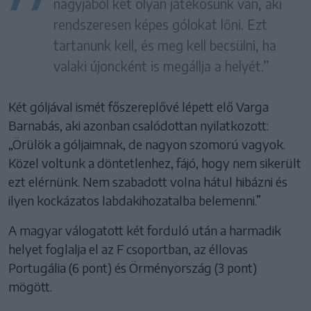
nagyjából két olyan játékosunk van, aki
rendszeresen képes gólokat lőni. Ezt
tartanunk kell, és meg kell becsülni, ha
valaki újoncként is megállja a helyét.”
Két góljával ismét főszereplővé lépett elő Varga
Barnabás, aki azonban csalódottan nyilatkozott:
„Örülök a góljaimnak, de nagyon szomorú vagyok.
Közel voltunk a döntetlenhez, fájó, hogy nem sikerült
ezt elérnünk. Nem szabadott volna hátul hibázni és
ilyen kockázatos labdakihozatalba belemenni.”
A magyar válogatott két forduló után a harmadik
helyet foglalja el az F csoportban, az éllovas
Portugália (6 pont) és Örményország (3 pont)
mögött.