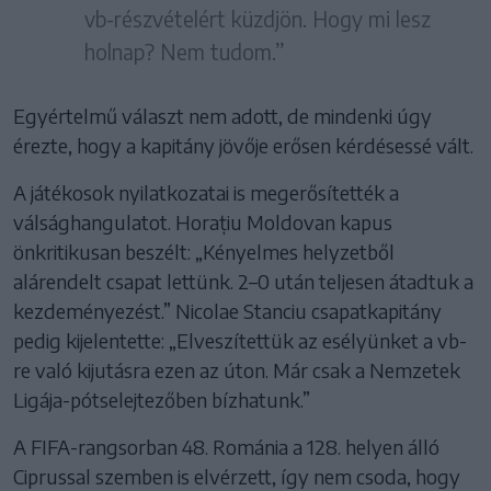
vb-részvételért küzdjön. Hogy mi lesz
holnap? Nem tudom.”
Egyértelmű választ nem adott, de mindenki úgy
érezte, hogy a kapitány jövője erősen kérdésessé vált.
A játékosok nyilatkozatai is megerősítették a
válsághangulatot. Horațiu Moldovan kapus
önkritikusan beszélt: „Kényelmes helyzetből
alárendelt csapat lettünk. 2–0 után teljesen átadtuk a
kezdeményezést.” Nicolae Stanciu csapatkapitány
pedig kijelentette: „Elveszítettük az esélyünket a vb-
re való kijutásra ezen az úton. Már csak a Nemzetek
Ligája-pótselejtezőben bízhatunk.”
A FIFA-rangsorban 48. Románia a 128. helyen álló
Ciprussal szemben is elvérzett, így nem csoda, hogy