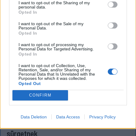
AJÁNLJUK MÉG
I want to opt-out of the Sharing of my
personal data.
Opted In
I want to opt-out of the Sale of my
Personal Data.
Opted In
I want to opt-out of processing my
Personal Data for Targeted Advertising.
Opted In
I want to opt-out of Collection, Use,
Retention, Sale, and/or Sharing of my
Personal Data that Is Unrelated with the
Purposes for which it was collected.
Opted Out
CONFIRM
Corbu góljától hangos a román és a
Data Deletion
Data Access
Privacy Policy
magyar sajtó, válogatott meghívót
sürgetnek