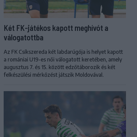
Két FK-játékos kapott meghívót a
válogatottba
Az FK Csíkszereda két labdarúgója is helyet kapott
a romániai U19-es női válogatott keretében, amely
augusztus 7. és 15. között edzőtáborozik és két
felkészülési mérkőzést játszik Moldovával.