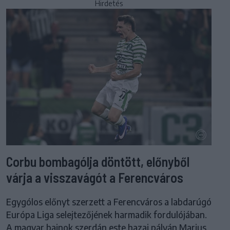
Hirdetés
Corbu bombagólja döntött, előnyből
várja a visszavágót a Ferencváros
Egygólos előnyt szerzett a Ferencváros a labdarúgó
Európa Liga selejtezőjének harmadik fordulójában.
A magyar bajnok szerdán este hazai pályán Marius