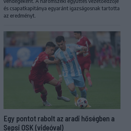
vendégeként. A háromszéki együttes vezetőedzője
és csapatkapitánya egyaránt igazságosnak tartotta
az eredményt.
Egy pontot rabolt az aradi hőségben a
Sepsi OSK (videóval)