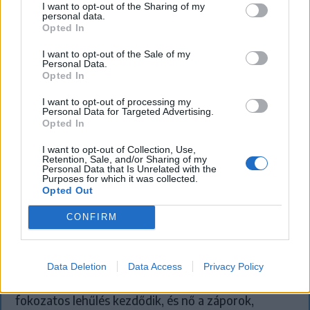
I want to opt-out of the Sharing of my
personal data.
Opted In
I want to opt-out of the Sale of my
Personal Data.
Opted In
I want to opt-out of processing my
Personal Data for Targeted Advertising.
Opted In
I want to opt-out of Collection, Use,
KRÓNIKA
Retention, Sale, and/or Sharing of my
Personal Data that Is Unrelated with the
Záporok, zivatarok hoznak felfrissülést
Purposes for which it was collected.
Opted Out
a kánikula után – kéthetes időjárás-
CONFIRM
előrejelzés
Csütörtök-péntekig tovább melegszik az idő
Románia legtöbb régiójában, ahol kánikulára és
Data Deletion
Data Access
Privacy Policy
fokozott hőterhelésre kell számítani, utána azonban
fokozatos lehűlés kezdődik, és nő a záporok,