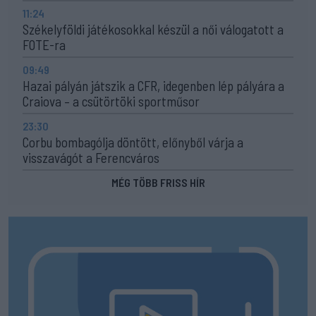
11:24
Székelyföldi játékosokkal készül a női válogatott a
FOTE-ra
09:49
Hazai pályán játszik a CFR, idegenben lép pályára a
Craiova – a csütörtöki sportműsor
23:30
Corbu bombagólja döntött, előnyből várja a
visszavágót a Ferencváros
MÉG TÖBB FRISS HÍR