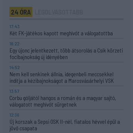
24 ÓRA
LEGOLVASOTTABB
17:43
Két FK-játékos kapott meghívót a válogatottba
16:22
Egy újonc jelentkezett, több átsorolás a Csík körzeti
focibajnokság új idényében
14:52
Nem kell senkinek állnia, idegenbeli meccsekkel
indítja a kézibajnokságot a Marosvásárhelyi VSK
13:57
Corbu góljától hangos a román és a magyar sajtó,
válogatott meghívót sürgetnek
12:36
Új korszak a Sepsi OSK II-nél, fiatalos hévvel épül a
jövő csapata