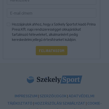
Hozzájárulok ahhoz, hogy a Székely Sportot kiadó Príma
Press Kft. napi rendszerességgel cikkajánlókat
tartalmazó hírleveleket, alkalmanként pedig
kereskedelmi jellegű értesítéseket küldjön.
FELIRATKOZOM
IMPRESSZUM
|
SZERZŐI JOGOK
|
ADATVÉDELMI
TÁJÉKOZTATÓ
|
HOZZÁSZÓLÁSI SZABÁLYZAT
|
COOKIE-