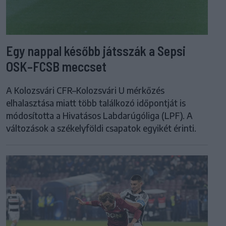
Egy nappal később játsszák a Sepsi
OSK–FCSB meccset
A Kolozsvári CFR–Kolozsvári U mérkőzés
elhalasztása miatt több találkozó időpontját is
módosította a Hivatásos Labdarúgóliga (LPF). A
változások a székelyföldi csapatok egyikét érinti.