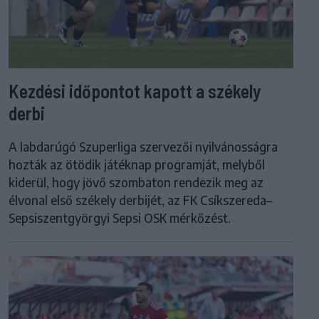
Kezdési időpontot kapott a székely
derbi
A labdarúgó Szuperliga szervezői nyilvánosságra
hozták az ötödik játéknap programját, melyből
kiderül, hogy jövő szombaton rendezik meg az
élvonal első székely derbijét, az FK Csíkszereda–
Sepsiszentgyörgyi Sepsi OSK mérkőzést.