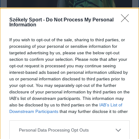
Székely Sport -
Do Not Process My Personal
Information
KRÓNIKA
If you wish to opt-out of the sale, sharing to third parties, or
Majka életveszélyes fenyegetés miatt
processing of your personal or sensitive information for
targeted advertising by us, please use the below opt-out
lemondta erdélyi koncertjét
section to confirm your selection. Please note that after your
opt-out request is processed you may continue seeing
Majka életveszélyes fenyegetést kapott, és emiatt
interest-based ads based on personal information utilized by
lemondta a sepsiszentgyörgyi SIC Fesztre tervezett
us or personal information disclosed to third parties prior to
koncertjét. Majka ezt szerdán a Facebook-oldalán
your opt-out. You may separately opt-out of the further
jelentette be.
disclosure of your personal information by third parties on the
IAB’s list of downstream participants. This information may
also be disclosed by us to third parties on the
IAB’s List of
Downstream Participants
that may further disclose it to other
third parties.
Personal Data Processing Opt Outs