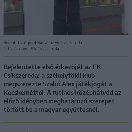
Bemutatta úgy játékosát az FK Csíkszereda
Fotó: Facebook/FK Csíkszereda
Bejelentette első érkezőjét az FK
Csíkszereda: a székelyföldi klub
megszerezte Szabó Alex játékjogát a
Kecskeméttől. A rutinos középhátvéd az
előző idényben meghatározó szerepet
töltött be a magyar együttesnél.