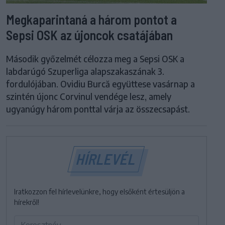
Megkaparintaná a három pontot a
Sepsi OSK az újoncok csatájában
Második győzelmét célozza meg a Sepsi OSK a
labdarúgó Szuperliga alapszakaszának 3.
fordulójában. Ovidiu Burcă együttese vasárnap a
szintén újonc Corvinul vendége lesz, amely
ugyanúgy három ponttal várja az összecsapást.
HÍRLEVÉL
Iratkozzon fel hírlevelünkre, hogy elsőként értesüljön a
hírekről!