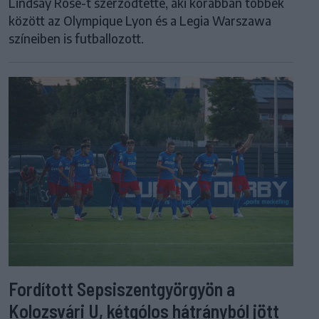
Lindsay Rose-t szerződtette, aki korábban többek
között az Olympique Lyon és a Legia Warszawa
színeiben is futballozott.
Fordított Sepsiszentgyörgyön a
Kolozsvári U, kétgólos hátrányból jött