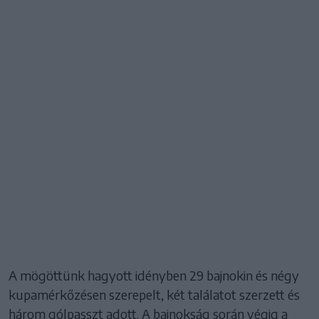
A mögöttünk hagyott idényben 29 bajnokin és négy
kupamérkőzésen szerepelt, két találatot szerzett és
három gólpasszt adott. A bajnokság során végig a