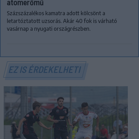
atomerőmű
Százszázalékos kamatra adott kölcsönt a
letartóztatott uzsorás. Akár 40 fok is várható
vasárnap a nyugati országrészben.
EZ IS ÉRDEKELHETI