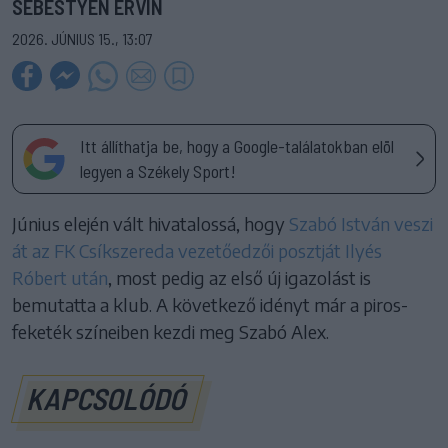
SEBESTYÉN ERVIN
2026. JÚNIUS 15., 13:07
Itt állíthatja be, hogy a Google-találatokban elöl
legyen a Székely Sport!
Június elején vált hivatalossá, hogy
Szabó István veszi
át az FK Csíkszereda vezetőedzői posztját Ilyés
Róbert után
, most pedig az első új igazolást is
bemutatta a klub. A következő idényt már a piros-
feketék színeiben kezdi meg Szabó Alex.
KAPCSOLÓDÓ