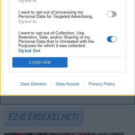
Opted In
I want to opt-out of processing my
Personal Data for Targeted Advertising.
FŐTÉR
Opted In
Már csak 4-5 napig működhet a jelenlegi
I want to opt-out of Collection, Use,
Retention, Sale, and/or Sharing of my
körülmények között a cernavodai
Personal Data that Is Unrelated with the
Purposes for which it was collected.
atomerőmű
Opted Out
Százszázalékos kamatra adott kölcsönt a
CONFIRM
letartóztatott uzsorás. Akár 40 fok is várható
vasárnap a nyugati országrészben.
Data Deletion
Data Access
Privacy Policy
EZ IS ÉRDEKELHETI