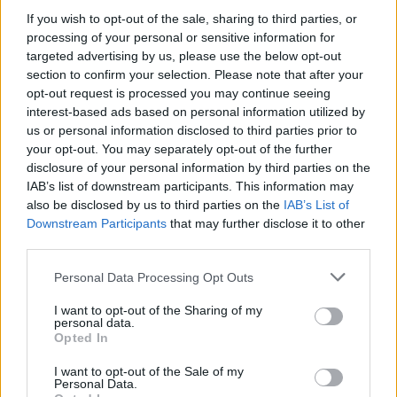
If you wish to opt-out of the sale, sharing to third parties, or
Majka életveszélyes fenyegetés miatt
processing of your personal or sensitive information for
lemondta erdélyi koncertjét
targeted advertising by us, please use the below opt-out
section to confirm your selection. Please note that after your
Majka életveszélyes fenyegetést kapott, és emiatt
opt-out request is processed you may continue seeing
lemondta a sepsiszentgyörgyi SIC Fesztre tervezett
interest-based ads based on personal information utilized by
koncertjét. Majka ezt szerdán a Facebook-oldalán
us or personal information disclosed to third parties prior to
your opt-out. You may separately opt-out of the further
jelentette be.
disclosure of your personal information by third parties on the
IAB’s list of downstream participants. This information may
also be disclosed by us to third parties on the
IAB’s List of
Downstream Participants
that may further disclose it to other
third parties.
Personal Data Processing Opt Outs
I want to opt-out of the Sharing of my
personal data.
Opted In
I want to opt-out of the Sale of my
Personal Data.