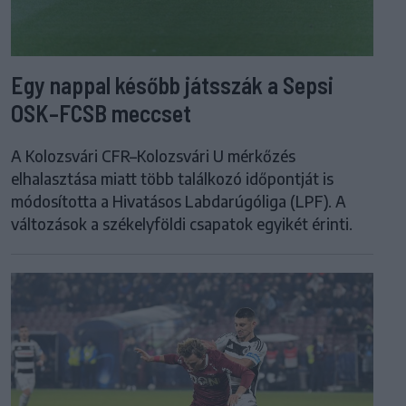
Egy nappal később játsszák a Sepsi
OSK–FCSB meccset
A Kolozsvári CFR–Kolozsvári U mérkőzés
elhalasztása miatt több találkozó időpontját is
módosította a Hivatásos Labdarúgóliga (LPF). A
változások a székelyföldi csapatok egyikét érinti.