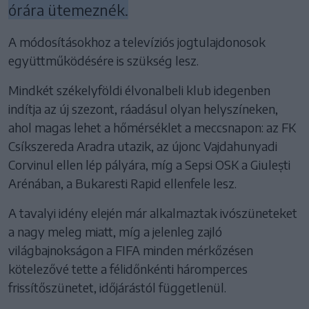
órára ütemeznék.
A módosításokhoz a televíziós jogtulajdonosok
együttműködésére is szükség lesz.
Mindkét székelyföldi élvonalbeli klub idegenben
indítja az új szezont, ráadásul olyan helyszíneken,
ahol magas lehet a hőmérséklet a meccsnapon: az FK
Csíkszereda Aradra utazik, az újonc Vajdahunyadi
Corvinul ellen lép pályára, míg a Sepsi OSK a Giulești
Arénában, a Bukaresti Rapid ellenfele lesz.
A tavalyi idény elején már alkalmaztak ivószüneteket
a nagy meleg miatt, míg a jelenleg zajló
világbajnokságon a FIFA minden mérkőzésen
kötelezővé tette a félidőnkénti háromperces
frissítőszünetet, időjárástól függetlenül.