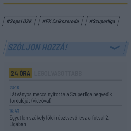
#Sepsi OSK
#FK Csíkszereda
#Szuperliga
SZÓLJON HOZZÁ!
24 ÓRA
LEGOLVASOTTABB
23:18
Látványos meccs nyitotta a Szuperliga negyedik
fordulóját (videóval)
16:43
Egyetlen székelyföldi résztvevő lesz a futsal 2.
Ligában