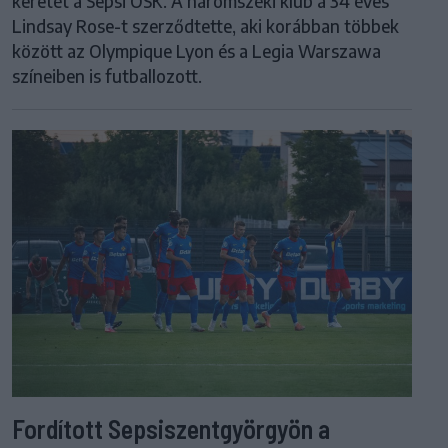
keretét a Sepsi OSK. A háromszéki klub a 34 éves
Lindsay Rose-t szerződtette, aki korábban többek
között az Olympique Lyon és a Legia Warszawa
színeiben is futballozott.
Fordított Sepsiszentgyörgyön a