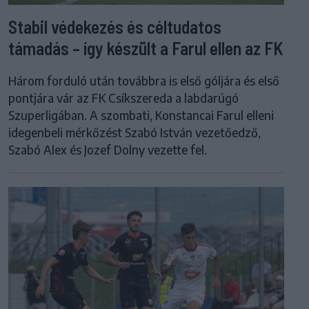
Stabil védekezés és céltudatos
támadás – így készült a Farul ellen az FK
Három forduló után továbbra is első góljára és első
pontjára vár az FK Csíkszereda a labdarúgó
Szuperligában. A szombati, Konstancai Farul elleni
idegenbeli mérkőzést Szabó István vezetőedző,
Szabó Alex és Jozef Dolny vezette fel.