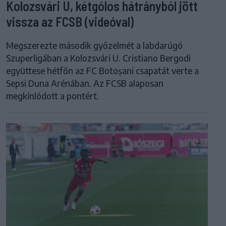
Kolozsvári U, kétgólos hátrányból jött
vissza az FCSB (videóval)
Megszerezte második győzelmét a labdarúgó
Szuperligában a Kolozsvári U. Cristiano Bergodi
együttese hétfőn az FC Botoșani csapatát verte a
Sepsi Duna Arénában. Az FCSB alaposan
megkínlódott a pontért.