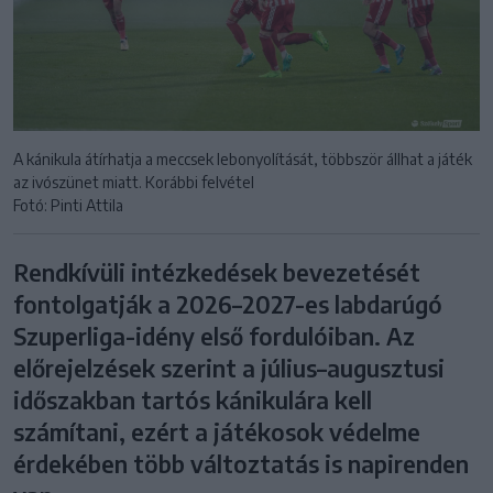
A kánikula átírhatja a meccsek lebonyolítását, többször állhat a játék
az ivószünet miatt. Korábbi felvétel
Fotó: Pinti Attila
Rendkívüli intézkedések bevezetését
fontolgatják a 2026–2027-es labdarúgó
Szuperliga-idény első fordulóiban. Az
előrejelzések szerint a július–augusztusi
időszakban tartós kánikulára kell
számítani, ezért a játékosok védelme
érdekében több változtatás is napirenden