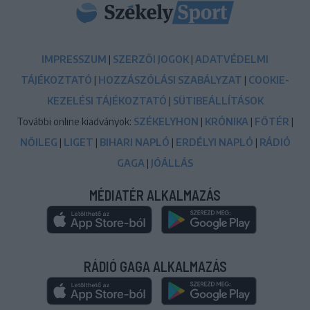
IMPRESSZUM
|
SZERZŐI JOGOK
|
ADATVÉDELMI
TÁJÉKOZTATÓ
|
HOZZÁSZÓLÁSI SZABÁLYZAT
|
COOKIE-
KEZELÉSI TÁJÉKOZTATÓ
|
SÜTIBEÁLLÍTÁSOK
További online kiadványok:
SZÉKELYHON
|
KRÓNIKA
|
FŐTÉR
|
NŐILEG
|
LIGET
|
BIHARI NAPLÓ
|
ERDÉLYI NAPLÓ
|
RÁDIÓ
GAGA
|
JÓÁLLÁS
MÉDIATÉR ALKALMAZÁS
RÁDIÓ GAGA ALKALMAZÁS