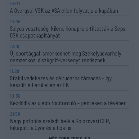
15:07
A Gyergyói VSK az ASA ellen folytatja a kupában
13:45
Súlyos veszteség, kilenc hónapra eltiltották a Sepsi
OSK csapatkapitányát
12:18
Új sportággal ismerkedhet meg Székelyudvarhely,
nemzetközi diszkgolf-versenyt rendeznek
11:29
Stabil védekezés és céltudatos támadás – így
készült a Farul ellen az FK
10:36
Kezdődik az újabb fociforduló – pénteken a tévében
21:58
Nagy pofonba szaladt belé a Kolozsvári CFR,
kikapott a Győr és a Loki is
MÉG TÖBB FRISS HÍR