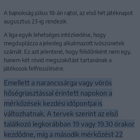
A bajnokság július 18-án rajtol, az első hét játéknapot
augusztus 23-ig rendezik.
A liga egyik lehetséges intézkedése, hogy
megduplázza a jelenleg alkalmazott ivószünetek
számát. Ez azt jelentené, hogy félidőnként nem egy,
hanem két rövid megszakítást tartanának a
játékosok felfrissülésére.
Emellett a narancssárga vagy vörös
hőségriasztással érintett napokon a
mérkőzések kezdési időpontjai is
változhatnak. A tervek szerint az első
találkozó legkorábban 19 vagy 19.30 órakor
kezdődne, míg a második mérkőzést 22