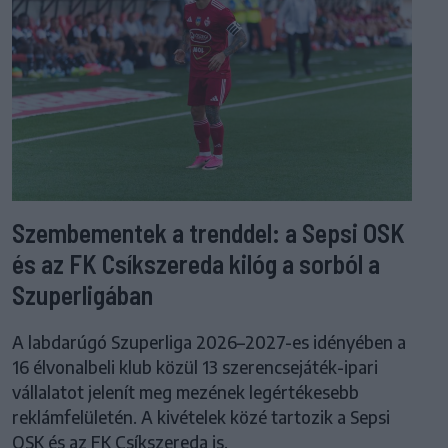
Szembementek a trenddel: a Sepsi OSK
és az FK Csíkszereda kilóg a sorból a
Szuperligában
A labdarúgó Szuperliga 2026–2027-es idényében a
16 élvonalbeli klub közül 13 szerencsejáték-ipari
vállalatot jelenít meg mezének legértékesebb
reklámfelületén. A kivételek közé tartozik a Sepsi
OSK és az FK Csíkszereda is.