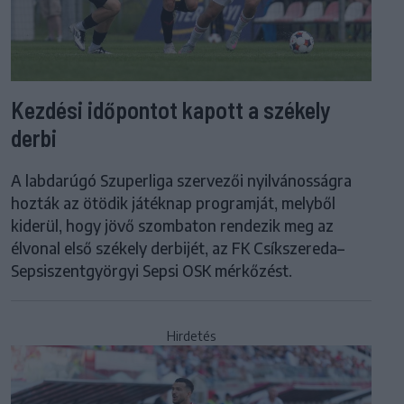
Kezdési időpontot kapott a székely
derbi
A labdarúgó Szuperliga szervezői nyilvánosságra
hozták az ötödik játéknap programját, melyből
kiderül, hogy jövő szombaton rendezik meg az
élvonal első székely derbijét, az FK Csíkszereda–
Sepsiszentgyörgyi Sepsi OSK mérkőzést.
Hirdetés