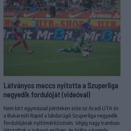
Látványos meccs nyitotta a Szuperliga
negyedik fordulóját (videóval)
Nem bírt egymással pénteken este az Aradi UTA és
a Bukaresti Rapid a labdarúgó Szuperliga negyedik
fordulójának nyitómérkőzésén. Végig nagy iramban
játszottak a zuhogó esőben, és hiába a komoly