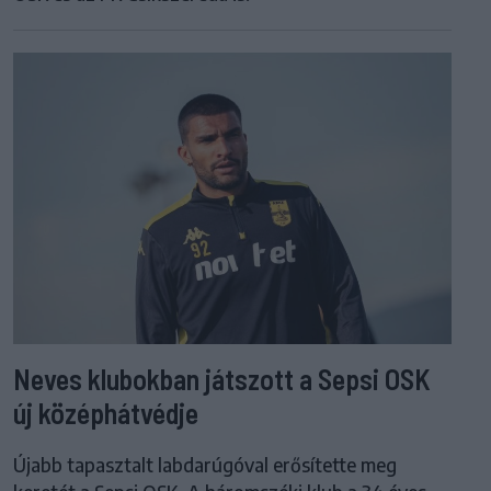
Neves klubokban játszott a Sepsi OSK
új középhátvédje
Újabb tapasztalt labdarúgóval erősítette meg