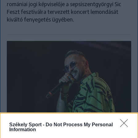
romániai jogi képviselője a sepsiszentgyörgyi Sic
Feszt fesztiválra tervezett koncert lemondását
kiváltó fenyegetés ügyében.
Székely Sport -
Do Not Process My Personal
Information
KRÓNIKA