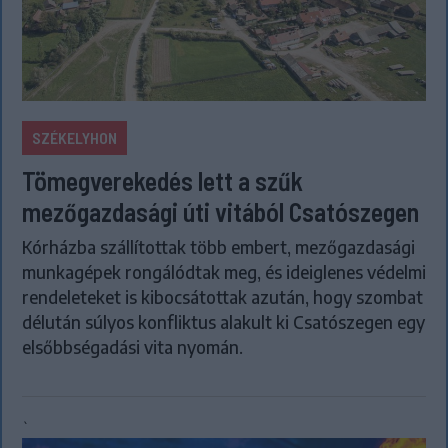
SZÉKELYHON
Tömegverekedés lett a szűk
mezőgazdasági úti vitából Csatószegen
Kórházba szállítottak több embert, mezőgazdasági
munkagépek rongálódtak meg, és ideiglenes védelmi
rendeleteket is kibocsátottak azután, hogy szombat
délután súlyos konfliktus alakult ki Csatószegen egy
elsőbbségadási vita nyomán.
`