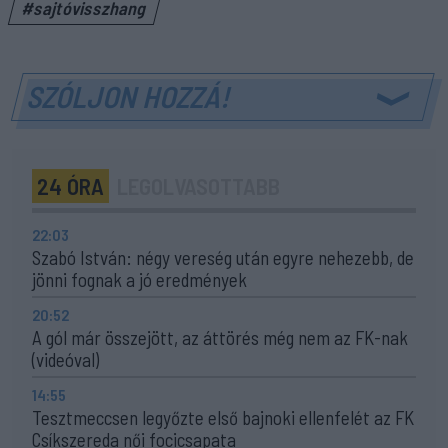
#sajtóvisszhang
SZÓLJON HOZZÁ!
24 ÓRA
LEGOLVASOTTABB
22:03
Szabó István: négy vereség után egyre nehezebb, de
jönni fognak a jó eredmények
20:52
A gól már összejött, az áttörés még nem az FK-nak
(videóval)
14:55
Tesztmeccsen legyőzte első bajnoki ellenfelét az FK
Csíkszereda női focicsapata