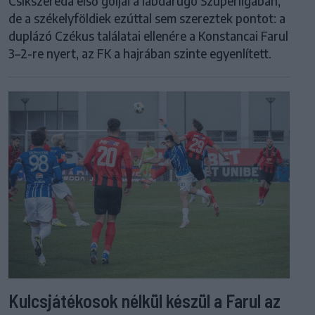
Csíkszereda első góljai a labdarúgó Szuperligában,
de a székelyföldiek ezúttal sem szereztek pontot: a
duplázó Czékus találatai ellenére a Konstancai Farul
3–2-re nyert, az FK a hajrában szinte egyenlített.
Kulcsjátékosok nélkül készül a Farul az