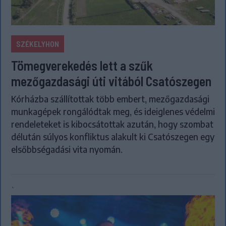
SZÉKELYHON
Tömegverekedés lett a szűk
mezőgazdasági úti vitából Csatószegen
Kórházba szállítottak több embert, mezőgazdasági
munkagépek rongálódtak meg, és ideiglenes védelmi
rendeleteket is kibocsátottak azután, hogy szombat
délután súlyos konfliktus alakult ki Csatószegen egy
elsőbbségadási vita nyomán.
`