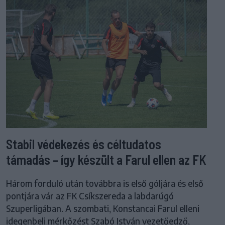
Stabil védekezés és céltudatos
támadás – így készült a Farul ellen az FK
Három forduló után továbbra is első góljára és első
pontjára vár az FK Csíkszereda a labdarúgó
Szuperligában. A szombati, Konstancai Farul elleni
idegenbeli mérkőzést Szabó István vezetőedző,