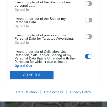
I want to opt-out of the Sharing of my
CFR, kikapott a Győr és a Loki is
personal data.
Opted In
Súlyos vereséget szenvedett hazai pályán a
I want to opt-out of the Sale of my
Kolozsvári CFR a Konferencia Liga selejtezőjének
Personal Data.
harmadik fordulójában. A magyar színeket képviselő
Opted In
Győr és a Debrecen is hátrányból várja a
I want to opt-out of processing my
visszavágót.
Personal Data for Targeted Advertising.
Opted In
I want to opt-out of Collection, Use,
Retention, Sale, and/or Sharing of my
Personal Data that Is Unrelated with the
Purposes for which it was collected.
Opted Out
CONFIRM
Data Deletion
Data Access
Privacy Policy