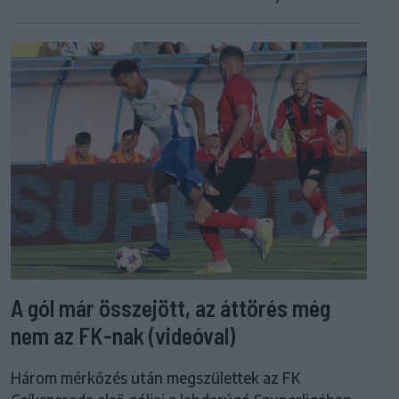
A gól már összejött, az áttörés még
nem az FK-nak (videóval)
Három mérkőzés után megszülettek az FK