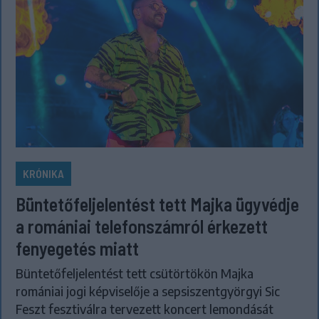
KRÓNIKA
Büntetőfeljelentést tett Majka ügyvédje
a romániai telefonszámról érkezett
fenyegetés miatt
Büntetőfeljelentést tett csütörtökön Majka
romániai jogi képviselője a sepsiszentgyörgyi Sic
Feszt fesztiválra tervezett koncert lemondását