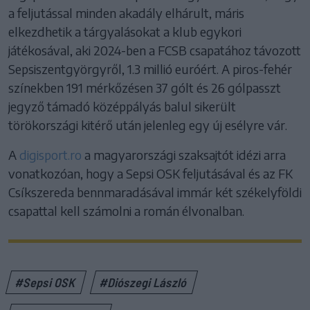
a feljutással minden akadály elhárult, máris
elkezdhetik a tárgyalásokat a klub egykori
játékosával, aki 2024-ben a FCSB csapatához távozott
Sepsiszentgyörgyről, 1.3 millió euróért. A piros-fehér
színekben 191 mérkőzésen 37 gólt és 26 gólpasszt
jegyző támadó középpályás balul sikerült
törökországi kitérő után jelenleg egy új esélyre vár.
A
digisport.ro
a magyarországi szaksajtót idézi arra
vonatkozóan, hogy a Sepsi OSK feljutásával és az FK
Csíkszereda bennmaradásával immár két székelyföldi
csapattal kell számolni a román élvonalban.
#Sepsi OSK
#Diószegi László