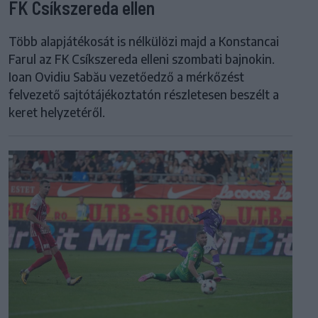
FK Csíkszereda ellen
Több alapjátékosát is nélkülözi majd a Konstancai
Farul az FK Csíkszereda elleni szombati bajnokin.
Ioan Ovidiu Sabău vezetőedző a mérkőzést
felvezető sajtótájékoztatón részletesen beszélt a
keret helyzetéről.