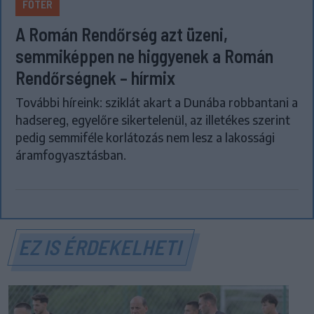
FŐTÉR
A Román Rendőrség azt üzeni,
semmiképpen ne higgyenek a Román
Rendőrségnek – hírmix
További híreink: sziklát akart a Dunába robbantani a
hadsereg, egyelőre sikertelenül, az illetékes szerint
pedig semmiféle korlátozás nem lesz a lakossági
áramfogyasztásban.
EZ IS ÉRDEKELHETI