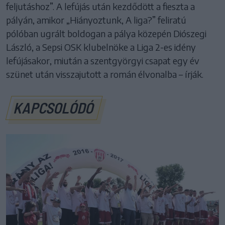
feljutáshoz”. A lefújás után kezdődött a fieszta a
pályán, amikor „Hiányoztunk, A liga?” feliratú
pólóban ugrált boldogan a pálya közepén Diószegi
László, a Sepsi OSK klubelnöke a Liga 2-es idény
lefújásakor, miután a szentgyörgyi csapat egy év
szünet után visszajutott a román élvonalba – írják.
KAPCSOLÓDÓ