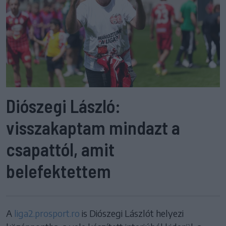
Diószegi László:
visszakaptam mindazt a
csapattól, amit
belefektettem
A
liga2.prosport.ro
is Diószegi Lászlót helyezi