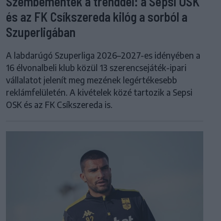
Szembementek a trenddel: a Sepsi OSK
és az FK Csíkszereda kilóg a sorból a
Szuperligában
A labdarúgó Szuperliga 2026–2027-es idényében a
16 élvonalbeli klub közül 13 szerencsejáték-ipari
vállalatot jelenít meg mezének legértékesebb
reklámfelületén. A kivételek közé tartozik a Sepsi
OSK és az FK Csíkszereda is.