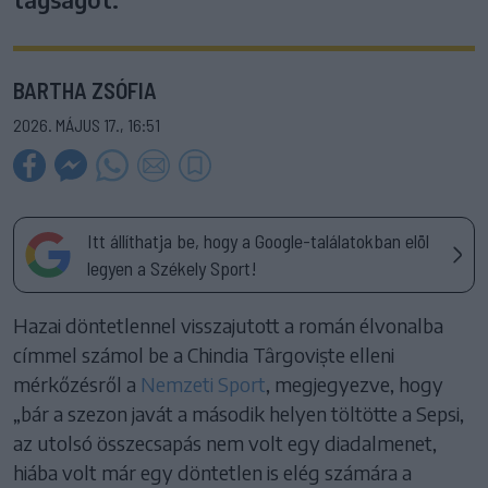
BARTHA ZSÓFIA
2026. MÁJUS 17., 16:51
Itt állíthatja be, hogy a Google-találatokban elöl
legyen a Székely Sport!
Hazai döntetlennel visszajutott a román élvonalba
címmel számol be a Chindia Târgoviște elleni
mérkőzésről a
Nemzeti Sport
, megjegyezve, hogy
„bár a szezon javát a második helyen töltötte a Sepsi,
az utolsó összecsapás nem volt egy diadalmenet,
hiába volt már egy döntetlen is elég számára a