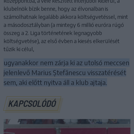
középpontba, a vele készített interjúból kiderül, a
klubelnök bízik benne, hogy az élvonalban is
számolhatnak legalább akkora költségvetéssel, mint
a másodosztályban (a mintegy 6 millió euróra rúgó
összeg a 2. Liga történetének legnagyobb
költségvetése), az első évben a kiesés elkerülését
tűzik ki célul,
ugyanakkor nem zárja ki az utolsó meccsen
jelenlevő Marius Ștefănescu visszatérését
sem, aki előtt nyitva áll a klub ajtaja.
KAPCSOLÓDÓ