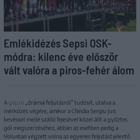
Emlékidézés Sepsi OSK-
módra: kilenc éve először
vált valóra a piros-fehér álom
A
gsp.ro
„drámai feljutásról” tudósít, utalva a
mérkőzés végére, amikor a Chindia Sergiu Jurj
kevéssel mellé szálló fejesével közel állt a győztes
gól megszerzéséhez, abban az esetben pedig a
Voluntari végzett volna az egyenes feljutást jelentő