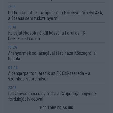
13:16
Otthon kapott ki az újonctól a Marosvásárhelyi ASA,
a Steaua sem tudott nyerni
10:41
Kulcsjátékosok nélkül készül a Farul az FK
Csíkszereda ellen
10:24
Aranyérmek sokaságával tért haza Kőszegről a
Godako
09:46
A tengerparton játszik az FK Csíkszereda – a
szombati sportműsor
23:18
Látványos meccs nyitotta a Szuperliga negyedik
fordulóját (videóval)
MÉG TÖBB FRISS HÍR