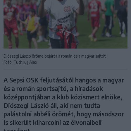
Diószegi László öröme bejárta a román és a magyar sajtót
Fotó: Tuchiluș Alex
A Sepsi OSK feljutásától hangos a magyar
és a román sportsajtó, a híradások
középpontjában a klub közismert elnöke,
Diószegi László áll, aki nem tudta
palástolni abbéli örömét, hogy másodszor
is sikerült kiharcolni az élvonalbeli
tagságot.