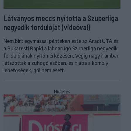
Látványos meccs nyitotta a Szuperliga
negyedik fordulóját (videóval)
Nem bírt egymással pénteken este az Aradi UTA és
a Bukaresti Rapid a labdarúgó Szuperliga negyedik
fordulójának nyitómérkőzésén. Végig nagy iramban
játszottak a zuhogó esőben, és hiába a komoly
lehetőségek, gól nem esett.
Hirdetés