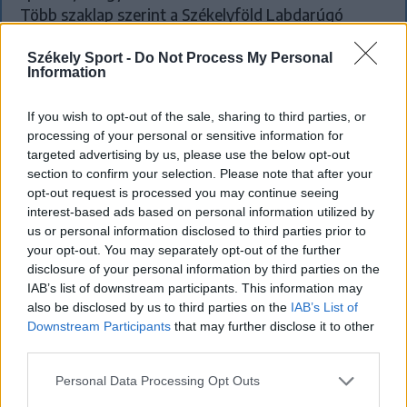
Több szaklap szerint a Székelyföld Labdarúgó
Akadémia neveltje már megérdemelné a román
Székely Sport -
Do Not Process My Personal
válogatott meghívóját.
Information
If you wish to opt-out of the sale, sharing to third parties, or
processing of your personal or sensitive information for
targeted advertising by us, please use the below opt-out
section to confirm your selection. Please note that after your
opt-out request is processed you may continue seeing
interest-based ads based on personal information utilized by
us or personal information disclosed to third parties prior to
your opt-out. You may separately opt-out of the further
disclosure of your personal information by third parties on the
IAB’s list of downstream participants. This information may
also be disclosed by us to third parties on the
IAB’s List of
Downstream Participants
that may further disclose it to other
third parties.
Personal Data Processing Opt Outs
Nagy pofonba szaladt belé a Kolozsvári