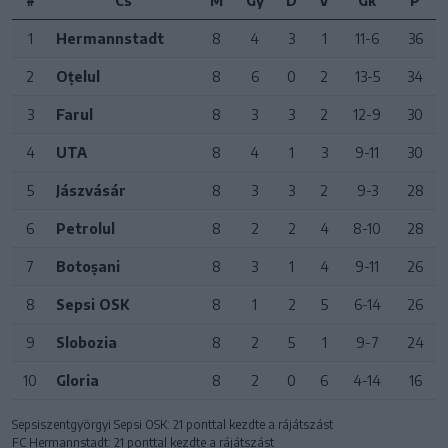
#
Cs
M
Gy
D
V
Gk
P
1
Hermannstadt
8
4
3
1
11-6
36
2
Oțelul
8
6
0
2
13-5
34
3
Farul
8
3
3
2
12-9
30
4
UTA
8
4
1
3
9-11
30
5
Jászvásár
8
3
3
2
9-3
28
6
Petrolul
8
2
2
4
8-10
28
7
Botoșani
8
3
1
4
9-11
26
8
Sepsi OSK
8
1
2
5
6-14
26
9
Slobozia
8
2
5
1
9-7
24
10
Gloria
8
2
0
6
4-14
16
Sepsiszentgyörgyi Sepsi OSK: 21 ponttal kezdte a rájátszást
FC Hermannstadt: 21 ponttal kezdte a rájátszást