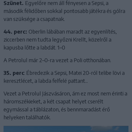
Szünet.
Egyelőre nem áll fényesen a Sepsi, a
második félidőben sokkal pontosabb játékra és gólra
van szüksége a csapatnak.
44. perc:
Oberlin lábában maradt az egyenlítés,
ziccerben nem tudta legyőzni Krellt, közelről a
kapusba lőtte a labdát. 1–0
A Petrolul már 2–0-ra vezet a Poli otthonában.
35. perc
: Ébredezik a Sepsi, Matei 20-ról telibe lövi a
keresztlécet, a labda felfelé pattant...
Vezet a Petrolul Jászvásáron, ám ez most nem érinti a
háromszékieket, a két csapat helyet cserélt
egymással a táblázaton, és bennmaradást érő
helyeken találhatók.