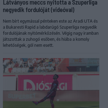
Látványos meccs nyitotta a Szuperliga
negyedik fordulóját (videóval)
Nem bírt egymással pénteken este az Aradi UTA és
a Bukaresti Rapid a labdarúgó Szuperliga negyedik
fordulójának nyitómérkőzésén. Végig nagy iramban
játszottak a zuhogó esőben, és hiába a komoly
lehetőségek, gól nem esett.