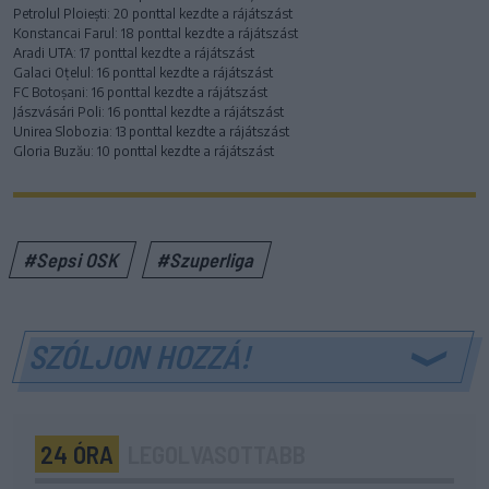
Petrolul Ploiești: 20 ponttal kezdte a rájátszást
Konstancai Farul: 18 ponttal kezdte a rájátszást
Aradi UTA: 17 ponttal kezdte a rájátszást
Galaci Oțelul: 16 ponttal kezdte a rájátszást
FC Botoșani: 16 ponttal kezdte a rájátszást
Jászvásári Poli: 16 ponttal kezdte a rájátszást
Unirea Slobozia: 13 ponttal kezdte a rájátszást
Gloria Buzău: 10 ponttal kezdte a rájátszást
#Sepsi OSK
#Szuperliga
SZÓLJON HOZZÁ!
24 ÓRA
LEGOLVASOTTABB