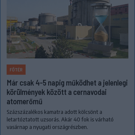
FŐTÉR
Már csak 4-5 napig működhet a jelenlegi
körülmények között a cernavodai
atomerőmű
Százszázalékos kamatra adott kölcsönt a
letartóztatott uzsorás. Akár 40 fok is várható
vasárnap a nyugati országrészben.