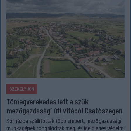
SZÉKELYHON
Tömegverekedés lett a szűk
mezőgazdasági úti vitából Csatószegen
Kórházba szállítottak több embert, mezőgazdasági
munkagépek rongálódtak meg, és ideiglenes védelmi