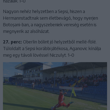
hazaiak. 1–0
Nagyon nehéz helyzetben a Sepsi, hiszen a
Hermannstadtnak sem életbevágó, hogy nyerjen
Botoșani-ban, a nagyszebeniek vereség esetén is
megnyerik az alsóházat.
27. perc:
Oberlin bólint jó helyzetből mellé-fölé.
Túloldalt a Sepsi korábbi játékosa, Aganovic kínálja
meg egy távoli lövéssel Niczulyt. 1–0