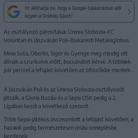
Itt állíthatja be, hogy a Google-találatokban elöl
legyen a Székely Sport!
Az osztályozó párosításai: Unirea Slobozia–FC
Voluntari és Jászvásári Poli–Bukaresti Metaloglobus.
Mino Sota, Oberlin, Sigér és Gyenge meg mindig ott
állnak a szurkolok előtt, bocsánatot kérve. A többiek
pár perccel a lefújást követően az öltözőkbe mentek.
A Jászvásári Poli és az Unirea Slobozia osztályozót
játszik, a Gloria Buzău és a Sepsi OSK pedig a 2.
Ligában kezdi a következő szezont.
Több Sepsi-játékos összeomlott a lefújást követően, a
hazaiak pedig természetesen óriási ünneplésbe
kezdenek.