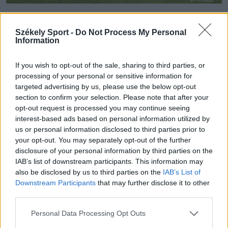
Fotó: Székely Sport
Székely Sport -
Do Not Process My Personal
Information
Vasárnap 16 órától három találkozót rendeznek a
labdarúgó Szuperliga alsóházi rájátszásának utolsó,
If you wish to opt-out of the sale, sharing to third parties, or
kilencedik fordulójában. Ezek eldöntik, hogy a Gloria
processing of your personal or sensitive information for
Buzău mellett ki búcsúzik az élvonaltól, illetve mely
targeted advertising by us, please use the below opt-out
section to confirm your selection. Please note that after your
csapatok kényszerülnek osztályozóra.
opt-out request is processed you may continue seeing
interest-based ads based on personal information utilized by
A Sepsi OSK az Unirea Slobozia ellen lép
us or personal information disclosed to third parties prior to
pályára, a találkozót Clinceni-ben rendezik.
your opt-out. You may separately opt-out of the further
disclosure of your personal information by third parties on the
IAB’s list of downstream participants. This information may
Amennyiben a sepsiszentgyörgyiek megszerzik a
also be disclosed by us to third parties on the
IAB’s List of
győzelmet, bebiztosítják a bennmaradásukat,
Downstream Participants
that may further disclose it to other
osztályozó nélkül, függetlenül attól, hogy milyen
third parties.
eredmény születik a másik két találkozón, a
Personal Data Processing Opt Outs
Jászvásári Poli–Petrolul Ploiești, valamint az FC