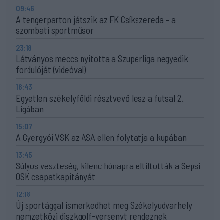
09:46
A tengerparton játszik az FK Csíkszereda – a
szombati sportműsor
23:18
Látványos meccs nyitotta a Szuperliga negyedik
fordulóját (videóval)
16:43
Egyetlen székelyföldi résztvevő lesz a futsal 2.
Ligában
15:07
A Gyergyói VSK az ASA ellen folytatja a kupában
13:45
Súlyos veszteség, kilenc hónapra eltiltották a Sepsi
OSK csapatkapitányát
12:18
Új sportággal ismerkedhet meg Székelyudvarhely,
nemzetközi diszkgolf-versenyt rendeznek