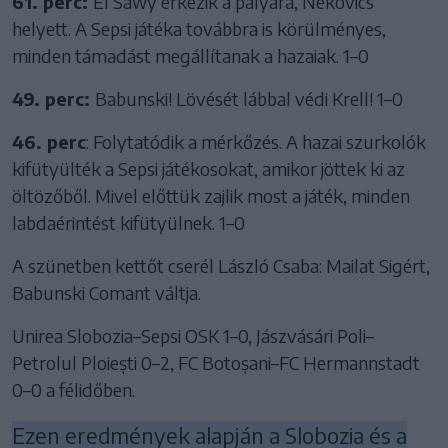
61. perc:
El Sawy érkezik a pályára, Nekovics
helyett. A Sepsi játéka továbbra is körülményes,
minden támadást megállítanak a hazaiak. 1–0
49. perc:
Babunski! Lövését lábbal védi Krell! 1–0
46. perc
: Folytatódik a mérkőzés. A hazai szurkolók
kifütyülték a Sepsi játékosokat, amikor jöttek ki az
öltözőből. Mivel előttük zajlik most a játék, minden
labdaérintést kifütyülnek. 1–0
A szünetben kettőt cserél László Csaba: Mailat Sigért,
Babunski Comant váltja.
Unirea Slobozia–Sepsi OSK 1–0, Jászvásári Poli–
Petrolul Ploiești 0–2, FC Botoșani–FC Hermannstadt
0–0 a félidőben.
Ezen eredmények alapján a Slobozia és a