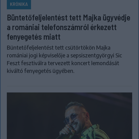
KRÓNIKA
Büntetőfeljelentést tett Majka ügyvédje
a romániai telefonszámról érkezett
fenyegetés miatt
Büntetőfeljelentést tett csütörtökön Majka
romániai jogi képviselője a sepsiszentgyörgyi Sic
Feszt fesztiválra tervezett koncert lemondását
kiváltó fenyegetés ügyében.