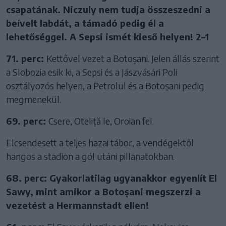
csapatának. Niczuly nem tudja összeszedni a
beívelt labdát, a támadó pedig él a
lehetőséggel. A Sepsi ismét kieső helyen! 2–1
71. perc:
Kettővel vezet a Botoșani. Jelen állás szerint
a Slobozia esik ki, a Sepsi és a Jászvásári Poli
osztályozós helyen, a Petrolul és a Botoșani pedig
megmenekül.
69. perc:
Csere, Oteliță le, Oroian fel.
Elcsendesett a teljes hazai tábor, a vendégektől
hangos a stadion a gól utáni pillanatokban.
68. perc: Gyakorlatilag ugyanakkor egyenlít El
Sawy, mint amikor a Botoșani megszerzi a
vezetést a Hermannstadt ellen!