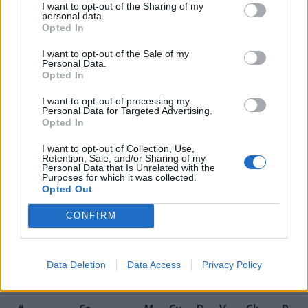
Botoșani–FC Hermannstadt mérkőzéseken.
I want to opt-out of the Sharing of my
personal data.
Opted In
Amennyiben a rájátszás végén pontazonosság alakul
ki, a rangsorolásnál a legelső szempont az, hogy
I want to opt-out of the Sale of my
Personal Data.
kinek nem kellett felkerekíteni a pontszámát, a
Opted In
második pedig, hogy melyik együttes gyűjtött több
I want to opt-out of processing my
pontot az alapszakaszban.
Personal Data for Targeted Advertising.
Opted In
Habár az első kritériumnál a Sepsi OSK hátrányban
I want to opt-out of Collection, Use,
van, mivel felkerekítették a pontszámát (akárcsak a
Retention, Sale, and/or Sharing of my
Personal Data that Is Unrelated with the
Jászvásári Polinak és a Botoșani-nak), viszont a
Purposes for which it was collected.
Opted Out
másodiknál mindegyik vetélytársa előtt végezne,
mivel közülük a legtöbb pontot szerezte az
CONFIRM
alapszakaszbeli mérkőzéseken.
Labdarúgó Szuperliga, 2024–2025-ös szezon,
Data Deletion
Data Access
Privacy Policy
alsóházi rájátszás