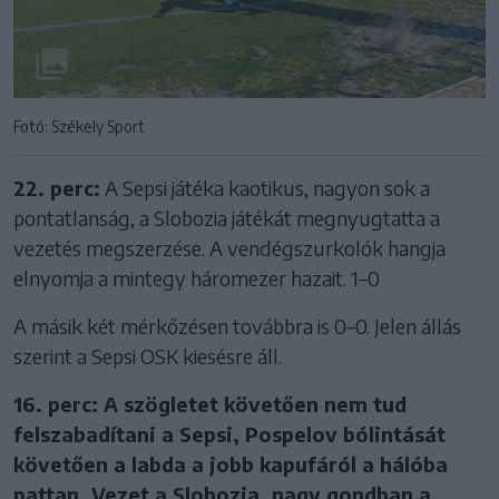
Fotó: Székely Sport
22. perc:
A Sepsi játéka kaotikus, nagyon sok a
pontatlanság, a Slobozia játékát megnyugtatta a
vezetés megszerzése. A vendégszurkolók hangja
elnyomja a mintegy háromezer hazait. 1–0
A másik két mérkőzésen továbbra is 0–0. Jelen állás
szerint a Sepsi OSK kiesésre áll.
16. perc: A szögletet követően nem tud
felszabadítani a Sepsi, Pospelov bólintását
követően a labda a jobb kapufáról a hálóba
pattan. Vezet a Slobozia, nagy gondban a