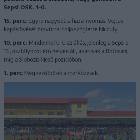
Sepsi OSK. 1–0.
15. perc:
Egyre nagyobb a hazai nyomás, Vojtus
kapáslövését bravúrral tolja szögletre Niczuly.
10. perc:
Mindenhol 0–0 az állás, jelenleg a Sepsi a
13., osztályozót érő helyen áll, akárcsak a Botoșani,
míg a Slobozia kieső pozícióban.
1. perc
: Megkezdődtek a mérkőzések.