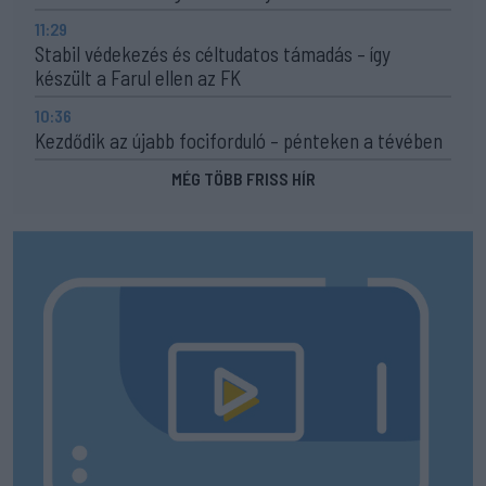
11:29
Stabil védekezés és céltudatos támadás – így
készült a Farul ellen az FK
10:36
Kezdődik az újabb fociforduló – pénteken a tévében
MÉG TÖBB FRISS HÍR