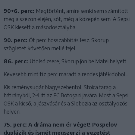
90+6. perc:
Megtörtént, amire senki sem számított
még a szezon elején, sőt, még a közepén sem. A Sepsi
OSK kiesett a másodosztályba.
90. perc:
Öt perc hosszabbítás lesz. Skorup
szögletet követően mellé fejel.
86. perc:
Utolsó csere, Skorup jön be Matei helyett.
Kevesebb mint tíz perc maradt a rendes játékidőből...
Kis reménysugár Nagyszebentől, Stoica farag a
hátrányból, 2–1 itt az FC Botoșani javára. Most a Sepsi
OSK a kieső, a Jászvásár és a Slobozia az osztályozós
helyen.
75. perc: A dráma nem ér véget! Pospelov
duplázik és ismét megszerzi a vezetést