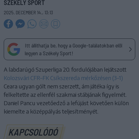
SZÉKELY SPORT
2025. DECEMBER 14., 13:13
Itt állíthatja be, hogy a Google-találatokban elöl
legyen a Székely Sport!
A labdarúgó Szuperliga 20. fordulójában lejátszott
Kolozsvári CFR–FK Csíkszereda mérkőzésen (3–1)
Ceara ugyan gólt nem szerzett, ám játéka így is
felkeltette az ellenfél szakmai stábjának figyelmét.
Daniel Pancu vezetőedző a lefújást követően külön
kiemelte a középpályás teljesítményét.
KAPCSOLÓDÓ