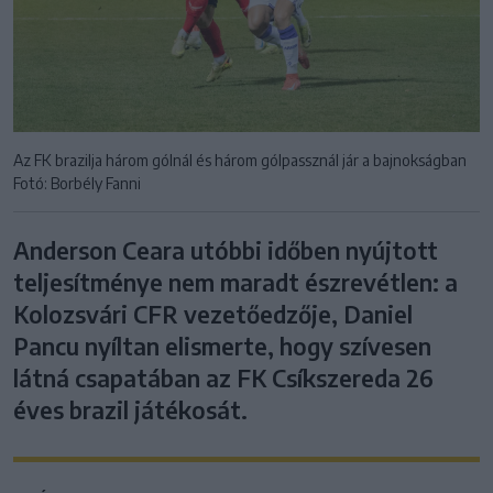
Az FK brazilja három gólnál és három gólpassznál jár a bajnokságban
Fotó: Borbély Fanni
Anderson Ceara utóbbi időben nyújtott
teljesítménye nem maradt észrevétlen: a
Kolozsvári CFR vezetőedzője, Daniel
Pancu nyíltan elismerte, hogy szívesen
látná csapatában az FK Csíkszereda 26
éves brazil játékosát.