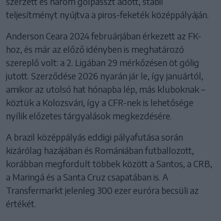
szerzett és három gólpasszt adott, stabil
teljesítményt nyújtva a piros-feketék középpályáján.
Anderson Ceara 2024 februárjában érkezett az FK-
hoz, és már az előző idényben is meghatározó
szereplő volt: a 2. Ligában 29 mérkőzésen öt gólig
jutott. Szerződése 2026 nyarán jár le, így januártól,
amikor az utolsó hat hónapba lép, más kluboknak –
köztük a Kolozsvári, így a CFR-nek is lehetősége
nyílik előzetes tárgyalások megkezdésére.
A brazil középpályás eddigi pályafutása során
kizárólag hazájában és Romániában futballozott,
korábban megfordult többek között a Santos, a CRB,
a Maringá és a Santa Cruz csapatában is. A
Transfermarkt jelenleg 300 ezer euróra becsüli az
értékét.