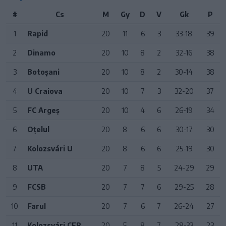
#
Cs
M
Gy
D
V
Gk
P
1
Rapid
20
11
6
3
33-18
39
2
Dinamo
20
10
8
2
32-16
38
3
Botoșani
20
10
8
2
30-14
38
4
U Craiova
20
10
7
3
32-20
37
5
FC Argeș
20
10
4
6
26-19
34
6
Oțelul
20
8
6
6
30-17
30
7
Kolozsvári U
20
8
6
6
25-19
30
8
UTA
20
7
8
5
24-29
29
9
FCSB
20
7
7
6
29-25
28
10
Farul
20
7
6
7
26-24
27
11
Kolozsvári CFR
20
5
8
7
28-33
23