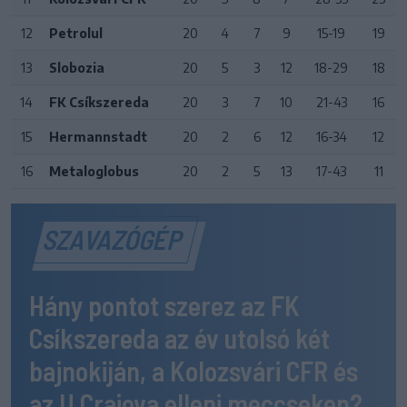
12
Petrolul
20
4
7
9
15-19
19
13
Slobozia
20
5
3
12
18-29
18
14
FK Csíkszereda
20
3
7
10
21-43
16
15
Hermannstadt
20
2
6
12
16-34
12
16
Metaloglobus
20
2
5
13
17-43
11
SZAVAZÓGÉP
Hány pontot szerez az FK
Csíkszereda az év utolsó két
bajnokiján, a Kolozsvári CFR és
az U Craiova elleni meccseken?