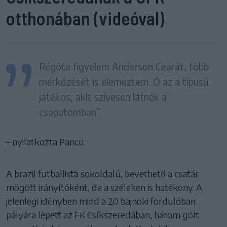
otthonában (videóval)
Régóta figyelem Anderson Cearát, több
mérkőzését is elemeztem. Ő az a típusú
játékos, akit szívesen látnék a
csapatomban”
– nyilatkozta Pancu.
A brazil futballista sokoldalú, bevethető a csatár
mögött irányítóként, de a széleken is hatékony. A
jelenlegi idényben mind a 20 bajnoki fordulóban
pályára lépett az FK Csíkszeredában, három gólt