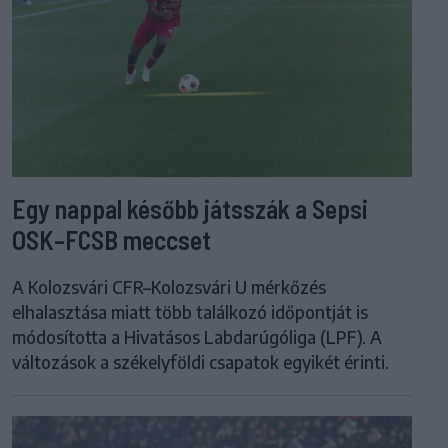
Egy nappal később játsszák a Sepsi
OSK–FCSB meccset
A Kolozsvári CFR–Kolozsvári U mérkőzés
elhalasztása miatt több találkozó időpontját is
módosította a Hivatásos Labdarúgóliga (LPF). A
változások a székelyföldi csapatok egyikét érinti.