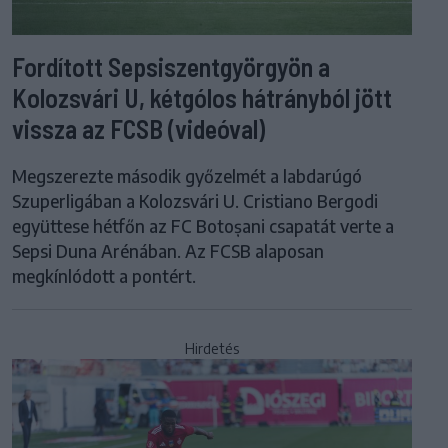
Fordított Sepsiszentgyörgyön a
Kolozsvári U, kétgólos hátrányból jött
vissza az FCSB (videóval)
Megszerezte második győzelmét a labdarúgó
Szuperligában a Kolozsvári U. Cristiano Bergodi
együttese hétfőn az FC Botoșani csapatát verte a
Sepsi Duna Arénában. Az FCSB alaposan
megkínlódott a pontért.
Hirdetés