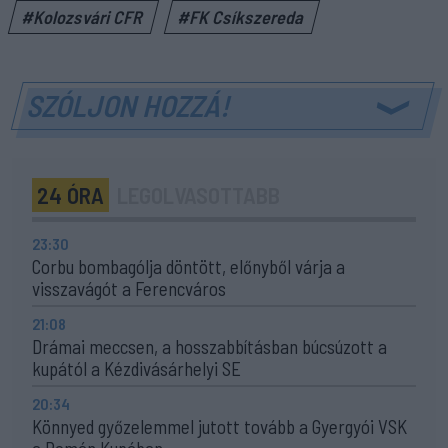
#Kolozsvári CFR
#FK Csíkszereda
SZÓLJON HOZZÁ!
24 ÓRA
LEGOLVASOTTABB
23:30
Corbu bombagólja döntött, előnyből várja a
visszavágót a Ferencváros
21:08
Drámai meccsen, a hosszabbításban búcsúzott a
kupától a Kézdivásárhelyi SE
20:34
Könnyed győzelemmel jutott tovább a Gyergyói VSK