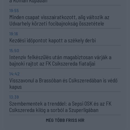
a Román Kupában
19:55
Minden csapat visszaíratkozott, alig változik az
Udvarhely körzeti focibajnokság összetétele
19:16
Kezdési időpontot kapott a székely derbi
15:50
Intenzív felkészülés után magabiztosan várják a
bajnoki rajtot az FK Csíkszereda fiataljai
14:42
Visszavonul a Brassóban és Csíkszeredában is védő
kapus
13:39
Szembementek a trenddel: a Sepsi OSK és az FK
Csíkszereda kilóg a sorból a Szuperligában
MÉG TÖBB FRISS HÍR