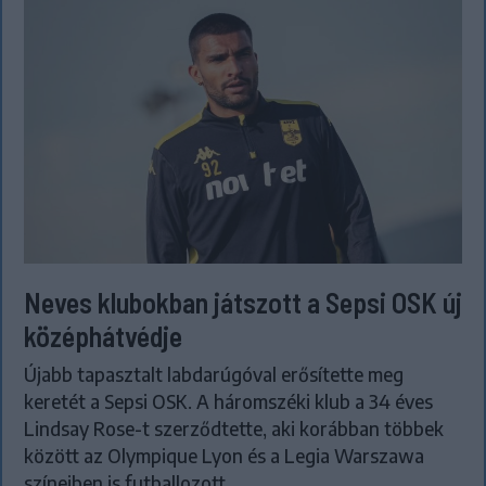
Neves klubokban játszott a Sepsi OSK új
középhátvédje
Újabb tapasztalt labdarúgóval erősítette meg
keretét a Sepsi OSK. A háromszéki klub a 34 éves
Lindsay Rose-t szerződtette, aki korábban többek
között az Olympique Lyon és a Legia Warszawa
színeiben is futballozott.