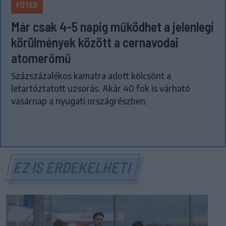
FŐTÉR
Már csak 4-5 napig működhet a jelenlegi
körülmények között a cernavodai
atomerőmű
Százszázalékos kamatra adott kölcsönt a
letartóztatott uzsorás. Akár 40 fok is várható
vasárnap a nyugati országrészben.
EZ IS ÉRDEKELHETI