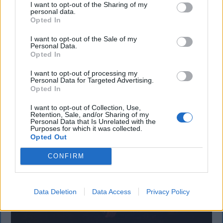
I want to opt-out of the Sharing of my
A labdarúgó Szuperliga 2026–2027-es idényében a
personal data.
Opted In
16 élvonalbeli klub közül 13 szerencsejáték-ipari
vállalatot jelenít meg mezének legértékesebb
I want to opt-out of the Sale of my
Personal Data.
reklámfelületén. A kivételek közé tartozik a Sepsi
Opted In
OSK és az FK Csíkszereda is.
I want to opt-out of processing my
Personal Data for Targeted Advertising.
Opted In
I want to opt-out of Collection, Use,
Retention, Sale, and/or Sharing of my
Personal Data that Is Unrelated with the
Purposes for which it was collected.
Opted Out
CONFIRM
Data Deletion
Data Access
Privacy Policy