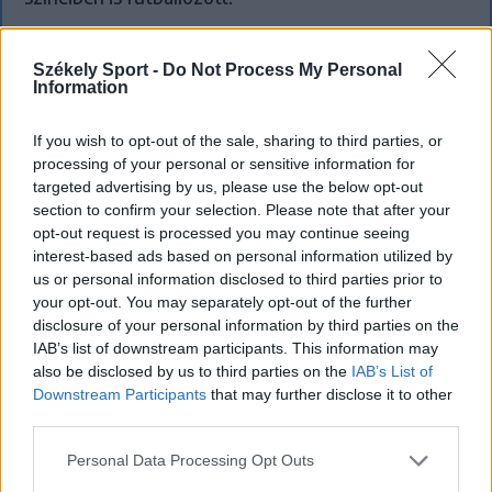
Székely Sport -
Do Not Process My Personal
Information
If you wish to opt-out of the sale, sharing to third parties, or
processing of your personal or sensitive information for
targeted advertising by us, please use the below opt-out
section to confirm your selection. Please note that after your
opt-out request is processed you may continue seeing
interest-based ads based on personal information utilized by
us or personal information disclosed to third parties prior to
your opt-out. You may separately opt-out of the further
disclosure of your personal information by third parties on the
IAB’s list of downstream participants. This information may
also be disclosed by us to third parties on the
IAB’s List of
Downstream Participants
that may further disclose it to other
Szembementek a trenddel: a Sepsi OSK
third parties.
és az FK Csíkszereda kilóg a sorból a
Personal Data Processing Opt Outs
Szuperligában