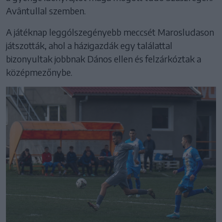
Avântullal szemben.
A játéknap leggólszegényebb meccsét Marosludason
játszották, ahol a házigazdák egy találattal
bizonyultak jobbnak Dános ellen és felzárkóztak a
középmezőnybe.