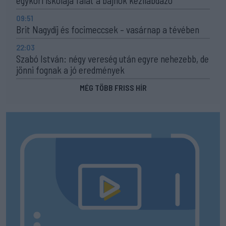
egykori iskolája falát a bajnok kézilabdázó
09:51
Brit Nagydíj és focimeccsek – vasárnap a tévében
22:03
Szabó István: négy vereség után egyre nehezebb, de
jönni fognak a jó eredmények
MÉG TÖBB FRISS HÍR