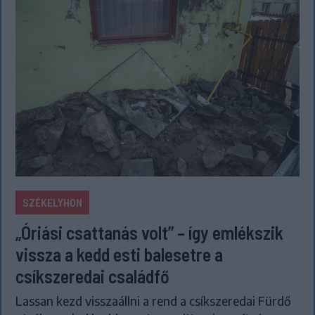
SZÉKELYHON
„Óriási csattanás volt” – így emlékszik
vissza a kedd esti balesetre a
csíkszeredai családfő
Lassan kezd visszaállni a rend a csíkszeredai Fürdő