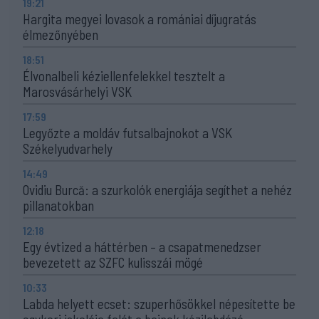
19:21
Hargita megyei lovasok a romániai díjugratás
élmezőnyében
18:51
Élvonalbeli kéziellenfelekkel tesztelt a
Marosvásárhelyi VSK
17:59
Legyőzte a moldáv futsalbajnokot a VSK
Székelyudvarhely
14:49
Ovidiu Burcă: a szurkolók energiája segíthet a nehéz
pillanatokban
12:18
Egy évtized a háttérben – a csapatmenedzser
bevezetett az SZFC kulisszái mögé
10:33
Labda helyett ecset: szuperhősökkel népesítette be