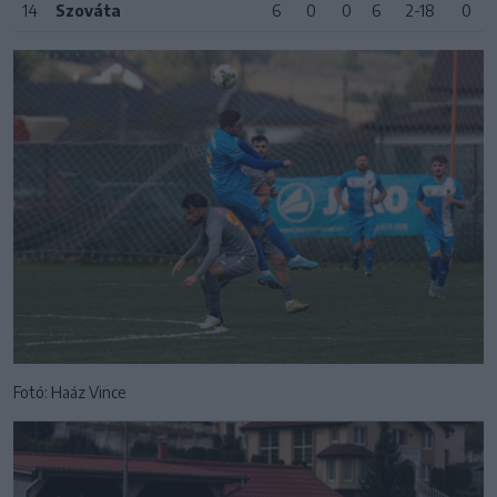
14
Szováta
6
0
0
6
2-18
0
Fotó: Haáz Vince