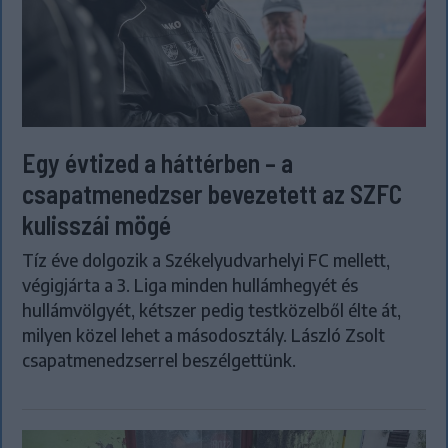
Egy évtized a háttérben – a
csapatmenedzser bevezetett az SZFC
kulisszái mögé
Tíz éve dolgozik a Székelyudvarhelyi FC mellett,
végigjárta a 3. Liga minden hullámhegyét és
hullámvölgyét, kétszer pedig testközelből élte át,
milyen közel lehet a másodosztály. László Zsolt
csapatmenedzserrel beszélgettünk.