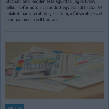
utcában, ahol kedden este egy ittas, jogosítvány
nélküli sofőr autója csapódott egy családi házba. Az
ablakot már sikerült helyreállítani, a fal sérült részét
azonban még ki kell bontani.
`
KRÓNIKA