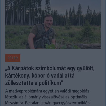
FŐTÉR
„A Kárpátok szimbólumát egy gyűlölt,
kártékony, kóborló vadállattá
züllesztette a politikum”
A medveproblémára egyetlen valódi megoldás
létezik, az állomány visszalövése az optimális
létszámra. Birtalan István gyergyószentmiklósi