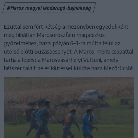
#Maros megyei labdarúgó-bajnokság
Ezúttal sem fért kétség a mezőnyben egyedüliként
még hibátlan Marosoroszfalu magabiztos
győzelméhez, hazai pályán 6–3-ra múlta felül az
utolsó előtti Búzásbesenyőt. A Maros-menti csapattal
tartja a lépést a Marosvásárhelyi Vulturii, amely
hétszer talált be és kiütéssel küldte haza Mezőrücsöt.