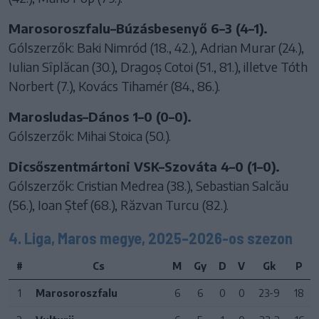
Marosoroszfalu–Búzásbesenyő 6–3 (4–1).
Gólszerzők: Baki Nimród (18., 42.), Adrian Murar (24.),
Iulian Sîplăcan (30.), Dragoș Cotoi (51., 81.), illetve Tóth
Norbert (7.), Kovács Tihamér (84., 86.).
Marosludas–Dános 1–0 (0–0).
Gólszerzők: Mihai Stoica (50.).
Dicsőszentmártoni VSK–Szováta 4–0 (1–0).
Gólszerzők: Cristian Medrea (38.), Sebastian Salcău
(56.), Ioan Ștef (68.), Răzvan Turcu (82.).
4. Liga, Maros megye, 2025–2026-os szezon
#
Cs
M
Gy
D
V
Gk
P
1
Marosoroszfalu
6
6
0
0
23-9
18