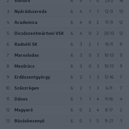
2
Vulturii
6
5
1
0
23-2
16
3
Nyárádszereda
6
4
1
1
12-9
13
4
Academica
6
4
0
2
17-9
12
5
Dicsőszentmártoni VSK
6
4
0
2
20-13
12
6
Radnóti SK
6
3
2
1
15-11
11
7
Marosludas
6
3
0
3
10-13
9
8
Mezőrücs
6
3
0
3
10-13
9
9
Erdőszentgyörgy
6
2
1
3
12-16
7
10
Szászrégen
6
2
1
3
6-11
7
11
Dános
6
1
1
4
11-16
4
12
Magyaró
6
0
2
4
8-17
2
13
Búzásbesenyő
6
0
1
5
9-21
1