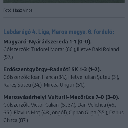
Fotó: Haáz Vince
Labdarúgó 4. Liga, Maros megye, 6. forduló:
Magyaró–Nyárádszereda 1–1 (0–0).
Gólszerzők: Tudorel Morar (66.), illetve Baki Roland
(57.).
Erdőszentgyörgy–Radnóti SK 1–3 (1–2).
Gólszerzők: Ioan Hanca (34.), illetve Iulian Șuteu (3.),
Rareș Șuteu (24.), Mircea Ungur (51.).
Marosvásárhelyi Vulturii–Mezőrücs 7–0 (3–0).
Gólszerzők: Victor Caliani (5., 37.), Dan Velichea (46.,
65.), Flavius Moț (48., öngól), Ciprian Gliga (55.), Darius
Ghirca (87.).