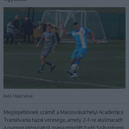
Fotó: Haáz Vince
Meglepetésnek számít a Marosvásárhelyi Academica
Transilvania hazai veresége, amely 2–1-re alulmaradt
a gyenge idényrajtot maga mögött tudó Szászrégeni