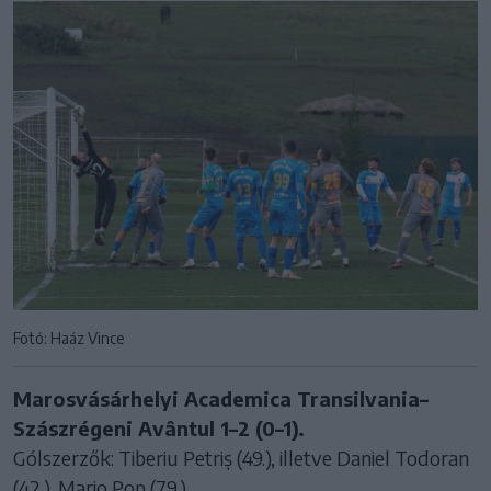
Fotó: Haáz Vince
Marosvásárhelyi Academica Transilvania–
Szászrégeni Avântul 1–2 (0–1).
Gólszerzők: Tiberiu Petriș (49.), illetve Daniel Todoran
(42.), Mario Pop (79.).