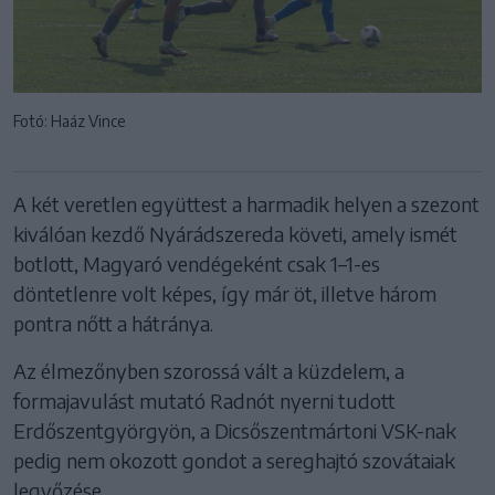
Fotó: Haáz Vince
A két veretlen együttest a harmadik helyen a szezont
kiválóan kezdő Nyárádszereda követi, amely ismét
botlott, Magyaró vendégeként csak 1–1-es
döntetlenre volt képes, így már öt, illetve három
pontra nőtt a hátránya.
Az élmezőnyben szorossá vált a küzdelem, a
formajavulást mutató Radnót nyerni tudott
Erdőszentgyörgyön, a Dicsőszentmártoni VSK-nak
pedig nem okozott gondot a sereghajtó szovátaiak
legyőzése.