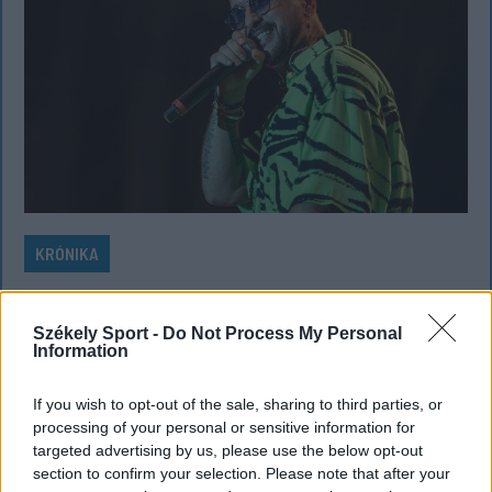
KRÓNIKA
Majka életveszélyes fenyegetés miatt
lemondta erdélyi koncertjét
Székely Sport -
Do Not Process My Personal
Information
Majka életveszélyes fenyegetést kapott, és emiatt
lemondta a sepsiszentgyörgyi SIC Fesztre tervezett
If you wish to opt-out of the sale, sharing to third parties, or
koncertjét. Majka ezt szerdán a Facebook-oldalán
processing of your personal or sensitive information for
targeted advertising by us, please use the below opt-out
jelentette be.
section to confirm your selection. Please note that after your