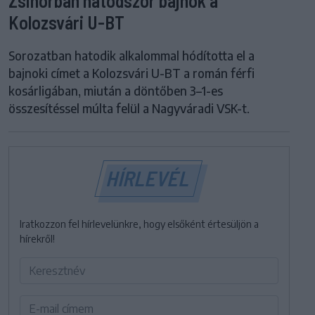
Zsinórban hatodszor bajnok a
Kolozsvári U-BT
Sorozatban hatodik alkalommal hódította el a
bajnoki címet a Kolozsvári U-BT a román férfi
kosárligában, miután a döntőben 3–1-es
összesítéssel múlta felül a Nagyváradi VSK-t.
HÍRLEVÉL
Iratkozzon fel hírlevelünkre, hogy elsőként értesüljön a
hírekről!