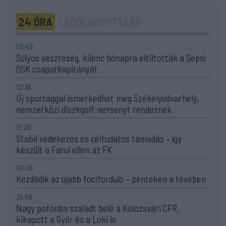
24 ÓRA
LEGOLVASOTTABB
13:45
Súlyos veszteség, kilenc hónapra eltiltották a Sepsi
OSK csapatkapitányát
12:18
Új sportággal ismerkedhet meg Székelyudvarhely,
nemzetközi diszkgolf-versenyt rendeznek
11:29
Stabil védekezés és céltudatos támadás – így
készült a Farul ellen az FK
10:36
Kezdődik az újabb fociforduló – pénteken a tévében
21:58
Nagy pofonba szaladt belé a Kolozsvári CFR,
kikapott a Győr és a Loki is