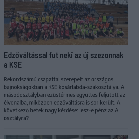
Edzőváltással fut neki az új szezonnak
a KSE
Rekordszámú csapattal szerepelt az országos
bajnokságokban a KSE kosárlabda-szakosztálya. A
másodosztályban ezüstérmes együttes feljutott az
élvonalba, miközben edzőváltásra is sor került. A
következő hetek nagy kérdése: lesz-e pénz az A
osztályra?