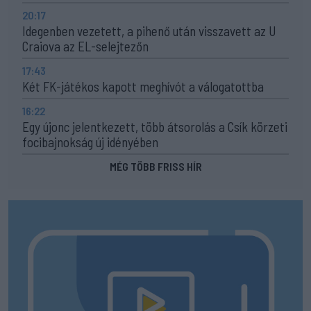
20:17
Idegenben vezetett, a pihenő után visszavett az U
Craiova az EL-selejtezőn
17:43
Két FK-játékos kapott meghívót a válogatottba
16:22
Egy újonc jelentkezett, több átsorolás a Csík körzeti
focibajnokság új idényében
MÉG TÖBB FRISS HÍR