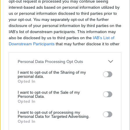
opt-out request is processed you may continue seeing
interest-based ads based on personal information utilized by
us or personal information disclosed to third parties prior to
your opt-out. You may separately opt-out of the further
disclosure of your personal information by third parties on the
IAB’s list of downstream participants. This information may
also be disclosed by us to third parties on the
IAB’s List of
Downstream Participants
that may further disclose it to other
third parties.
Personal Data Processing Opt Outs
I want to opt-out of the Sharing of my
personal data.
Opted In
FŐTÉR
I want to opt-out of the Sale of my
Personal Data.
Már csak 4-5 napig működhet a jelenlegi
Opted In
körülmények között a cernavodai
I want to opt-out of processing my
Personal Data for Targeted Advertising.
atomerőmű
Opted In
Százszázalékos kamatra adott kölcsönt a