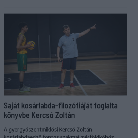
Saját kosárlabda-filozófiáját foglalta
könyvbe Kercsó Zoltán
A gyergyószentmiklósi Kercsó Zoltán
kosárlabdaedző fontos szakmai mérföldkőhöz