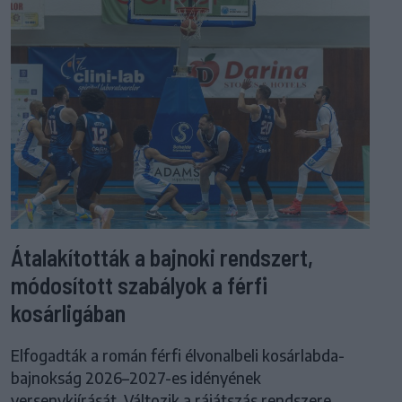
Átalakították a bajnoki rendszert,
módosított szabályok a férfi
kosárligában
Elfogadták a román férfi élvonalbeli kosárlabda-
bajnokság 2026–2027-es idényének
versenykiírását. Változik a rájátszás rendszere,