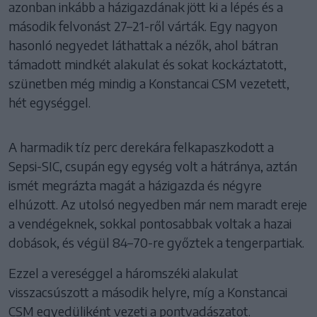
azonban inkább a házigazdának jött ki a lépés és a
második felvonást 27–21-ről várták. Egy nagyon
hasonló negyedet láthattak a nézők, ahol bátran
támadott mindkét alakulat és sokat kockáztatott,
szünetben még mindig a Konstancai CSM vezetett,
hét egységgel.
A harmadik tíz perc derekára felkapaszkodott a
Sepsi-SIC, csupán egy egység volt a hátránya, aztán
ismét megrázta magát a házigazda és négyre
elhúzott. Az utolsó negyedben már nem maradt ereje
a vendégeknek, sokkal pontosabbak voltak a hazai
dobások, és végül 84–70-re győztek a tengerpartiak.
Ezzel a vereséggel a háromszéki alakulat
visszacsúszott a második helyre, míg a Konstancai
CSM egyedüliként vezeti a pontvadászatot.