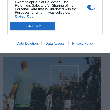
I want to opt-out of Collection, Use,
letartóztatott uzsorás. Akár 40 fok is várható
Retention, Sale, and/or Sharing of my
Personal Data that Is Unrelated with the
vasárnap a nyugati országrészben.
Purposes for which it was collected.
Opted Out
CONFIRM
EZ IS ÉRDEKELHETI
Data Deletion
Data Access
Privacy Policy