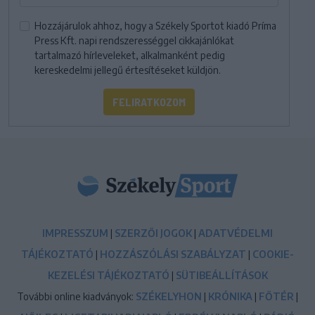
Hozzájárulok ahhoz, hogy a Székely Sportot kiadó Príma
Press Kft. napi rendszerességgel cikkajánlókat
tartalmazó hírleveleket, alkalmanként pedig
kereskedelmi jellegű értesítéseket küldjön.
FELIRATKOZOM
IMPRESSZUM
|
SZERZŐI JOGOK
|
ADATVÉDELMI
TÁJÉKOZTATÓ
|
HOZZÁSZÓLÁSI SZABÁLYZAT
|
COOKIE-
KEZELÉSI TÁJÉKOZTATÓ
|
SÜTIBEÁLLÍTÁSOK
További online kiadványok:
SZÉKELYHON
|
KRÓNIKA
|
FŐTÉR
|