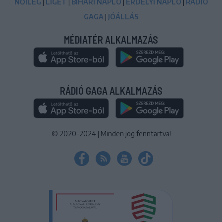
NŐILEG
|
LIGET
|
BIHARI NAPLÓ
|
ERDÉLYI NAPLÓ
|
RÁDIÓ
GAGA
|
JÓÁLLÁS
MÉDIATÉR ALKALMAZÁS
RÁDIÓ GAGA ALKALMAZÁS
© 2020-2024
|
Minden jog fenntartva!