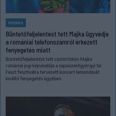
KRÓNIKA
Büntetőfeljelentést tett Majka ügyvédje
a romániai telefonszámról érkezett
fenyegetés miatt
Büntetőfeljelentést tett csütörtökön Majka
romániai jogi képviselője a sepsiszentgyörgyi Sic
Feszt fesztiválra tervezett koncert lemondását
kiváltó fenyegetés ügyében.