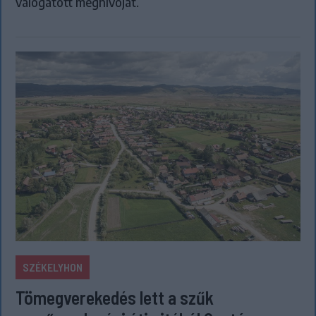
válogatott meghívóját.
SZÉKELYHON
Tömegverekedés lett a szűk