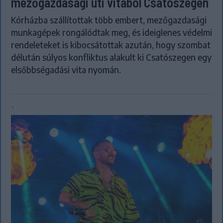
mezőgazdasági úti vitából Csatószegen
Kórházba szállítottak több embert, mezőgazdasági
munkagépek rongálódtak meg, és ideiglenes védelmi
rendeleteket is kibocsátottak azután, hogy szombat
délután súlyos konfliktus alakult ki Csatószegen egy
elsőbbségadási vita nyomán.
`