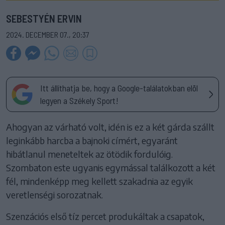
SEBESTYÉN ERVIN
2024. DECEMBER 07., 20:37
Itt állíthatja be, hogy a Google-találatokban elöl
legyen a Székely Sport!
Ahogyan az várható volt, idén is ez a két gárda szállt
leginkább harcba a bajnoki címért, egyaránt
hibátlanul meneteltek az ötödik fordulóig.
Szombaton este ugyanis egymással találkozott a két
fél, mindenképp meg kellett szakadnia az egyik
veretlenségi sorozatnak.
Szenzációs első tíz percet produkáltak a csapatok,