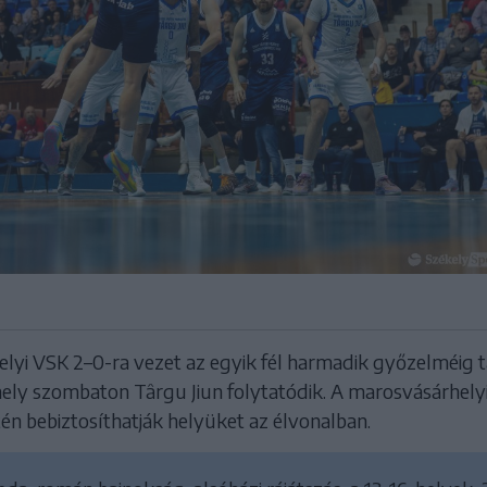
lyi VSK 2–0-ra vezet az egyik fél harmadik győzelméig t
ely szombaton Târgu Jiun folytatódik. A marosvásárhely
tén bebiztosíthatják helyüket az élvonalban.