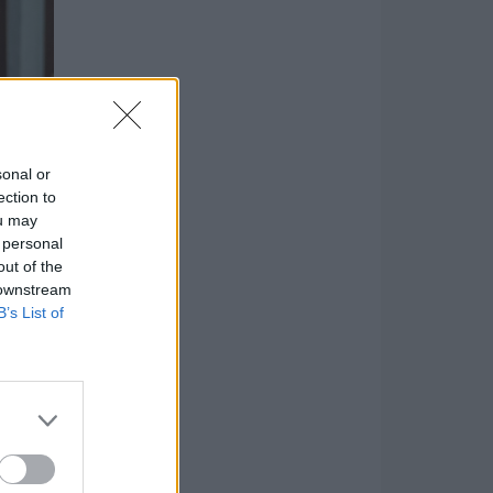
sonal or
ection to
ou may
 personal
out of the
 downstream
B’s List of