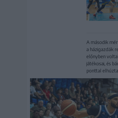
A második mérk
a házigazdák r
előnyben volt
játékosai, és b
ponttal elhúzta