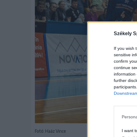
Székely S
If you wish 
sensitive in
confirm you
continue se
information 
further disc
participants
Downstream 
Persona
I want t
Fotó: Haáz Vince