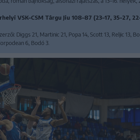
bda, román bajnokság, alsóházi rájátszás, a 13–16. helyek, 
helyi VSK–CSM Târgu Jiu 108–87 (23–17, 35–27, 22
rzői: Diggs 21, Martinic 21, Popa 14, Scott 13, Reljic 13, B
 Corpodean 6, Bodó 3.