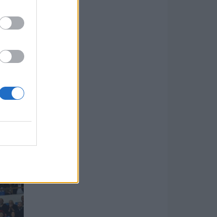
ra is
, és
.