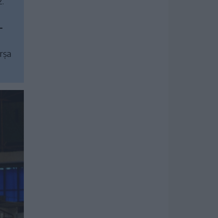
2.
–
orșa