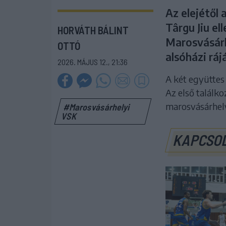
Az elejétől
Târgu Jiu el
HORVÁTH BÁLINT
Marosvásárh
OTTÓ
alsóházi rá
2026. MÁJUS 12., 21:36
A két együttes 
Az első találk
marosvásárhel
#Marosvásárhelyi
VSK
KAPCSO