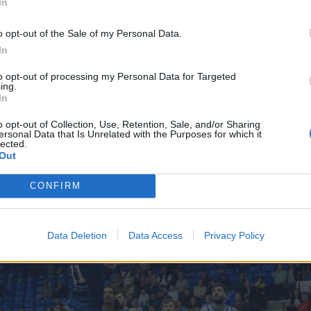
In
s irányítás alatt tartották a játékot a hazaiak, akik tovább
o opt-out of the Sale of my Personal Data.
ettek, ráadásul a harmadik negyed végén húsz pontra
In
önbséget. A tetemes előnyt magabiztosan őrizték a végéig
to opt-out of processing my Personal Data for Targeted
tíz percet is megnyerték, így 108–87-re diadalmaskodtak
ing.
In
o opt-out of Collection, Use, Retention, Sale, and/or Sharing
ersonal Data that Is Unrelated with the Purposes for which it
lected.
Out
CONFIRM
Data Deletion
Data Access
Privacy Policy