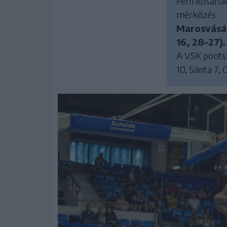
Férfi kosárla
mérkőzés:
Marosvásár
16, 28–27).
A VSK pontsze
10, Sánta 7,