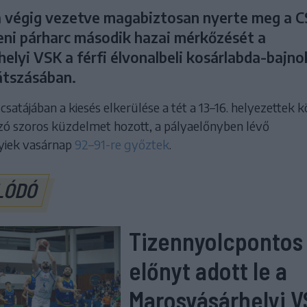
 a végig vezetve magabiztosan nyerte meg a 
leni párharc második hazai mérkőzését a
elyi VSK a férfi élvonalbeli kosárlabda-bajn
játszásában.
csatájában a kiesés elkerülése a tét a 13–16. helyezettek k
ozó szoros küzdelmet hozott, a pályaelőnyben lévő
yiek vasárnap
92–91-re győztek
.
LÓDÓ
Tizennyolcpontos
előnyt adott le a
Marosvásárhelyi V