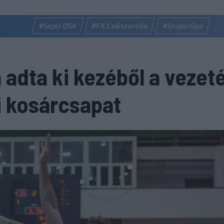
#Sepsi OSK
#FK Csíkszereda
#Szuperliga
 adta ki kezéből a vezet
i kosárcsapat