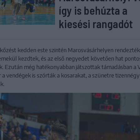
így is behúzta a
kiesési rangadót
őzést kedden este szintén Marosvásárhelyen rendezték,
emekül kezdtek, és az első negyedet követően hat ponto
ak. Ezután még hatékonyabban játszottak támadásban a 
ár a vendégek is szórták a kosarakat, a szünetre tizennégy
k.