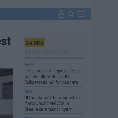
ést
24 ÓRA
LEGOLVASOTTABB
14:55
Tesztmeccsen legyőzte első
bajnoki ellenfelét az FK
Csíkszereda női focicsapata
13:16
Otthon kapott ki az újonctól a
Marosvásárhelyi ASA, a
Steaua sem tudott nyerni