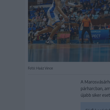
Fotó: Haáz Vince
A Marosvásárhe
párharcban, am
újabb siker ese