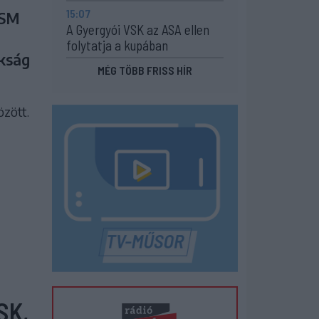
15:07
CSM
A Gyergyói VSK az ASA ellen
folytatja a kupában
okság
MÉG TÖBB FRISS HÍR
özött.
SK,