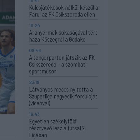
10:41
Kulcsjátékosok nélkül készül a
Farul az FK Csíkszereda ellen
10:24
Aranyérmek sokaságával tért
haza Kőszegről a Godako
09:46
A tengerparton játszik az FK
Csíkszereda – a szombati
sportműsor
23:18
Látványos meccs nyitotta a
Szuperliga negyedik fordulóját
(videóval)
16:43
Egyetlen székelyföldi
résztvevő lesz a futsal 2.
Ligában