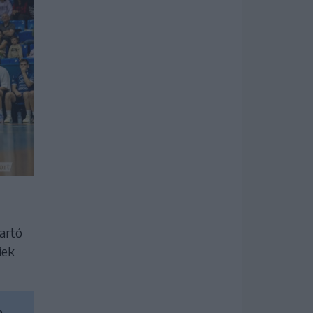
artó
iek