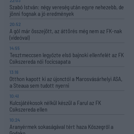
22:03
Szabó István: négy vereség után egyre nehezebb, de
jönni fognak a jó eredmények
20:52
A gól már összejött, az áttörés még nem az FK-nak
(videóval)
14:55
Tesztmeccsen legyőzte első bajnoki ellenfelét az FK
Csíkszereda női focicsapata
13:16
Otthon kapott ki az újonctól a Marosvásárhelyi ASA,
a Steaua sem tudott nyerni
10:41
Kulcsjátékosok nélkül készül a Farul az FK
Csíkszereda ellen
10:24
Aranyérmek sokaságával tért haza Kőszegről a
Godako