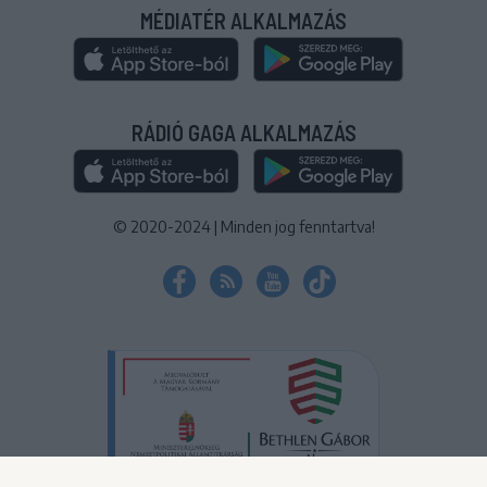
MÉDIATÉR ALKALMAZÁS
RÁDIÓ GAGA ALKALMAZÁS
© 2020-2024
|
Minden jog fenntartva!