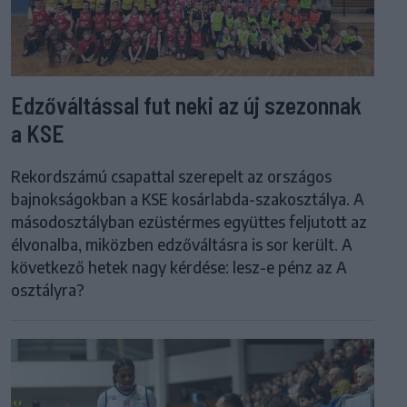
Edzőváltással fut neki az új szezonnak
a KSE
Rekordszámú csapattal szerepelt az országos
bajnokságokban a KSE kosárlabda-szakosztálya. A
másodosztályban ezüstérmes együttes feljutott az
élvonalba, miközben edzőváltásra is sor került. A
következő hetek nagy kérdése: lesz-e pénz az A
osztályra?