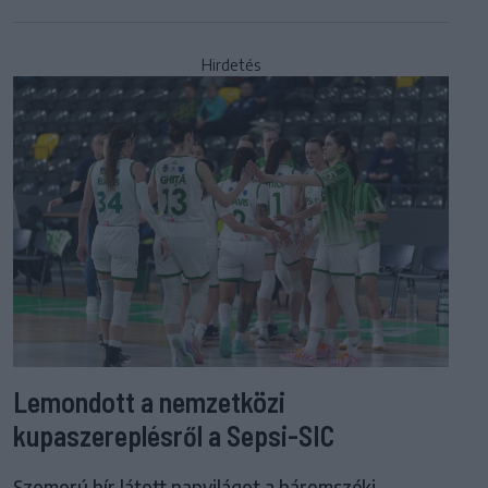
Hirdetés
Lemondott a nemzetközi
kupaszereplésről a Sepsi-SIC
Szomorú hír látott napvilágot a háromszéki