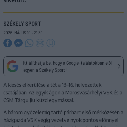
SZÉKELY SPORT
2026. MÁJUS 10., 21:39
Itt állíthatja be, hogy a Google-találatokban elöl
legyen a Székely Sport!
A kiesés elkerülése a tét a 13–16. helyezettek
csatájában. Az egyik ágon a Marosvásárhelyi VSK és a
CSM Târgu Jiu küzd egymással.
A három győzelemig tartó párharc első mérkőzésén a
házigazda VSK végig vezetve nyolcpontos előnnyel