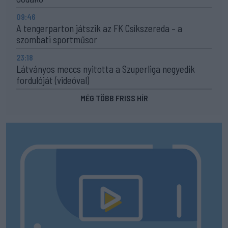
09:46
A tengerparton játszik az FK Csíkszereda – a
szombati sportműsor
23:18
Látványos meccs nyitotta a Szuperliga negyedik
fordulóját (videóval)
MÉG TÖBB FRISS HÍR