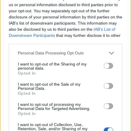
us or personal information disclosed to third parties prior to
your opt-out. You may separately opt-out of the further
disclosure of your personal information by third parties on the
IAB’s list of downstream participants. This information may
also be disclosed by us to third parties on the
IAB’s List of
Downstream Participants
that may further disclose it to other
third parties.
Personal Data Processing Opt Outs
FŐTÉR
I want to opt-out of the Sharing of my
personal data.
Opted In
A Román Rendőrség azt üzeni,
semmiképpen ne higgyenek a Román
I want to opt-out of the Sale of my
Personal Data.
Rendőrségnek – hírmix
Opted In
I want to opt-out of processing my
További híreink: sziklát akart a Dunába robbantani a
Personal Data for Targeted Advertising.
hadsereg, egyelőre sikertelenül, az illetékes szerint
Opted In
pedig semmiféle korlátozás nem lesz a lakossági
I want to opt-out of Collection, Use,
áramfogyasztásban.
Retention, Sale, and/or Sharing of my