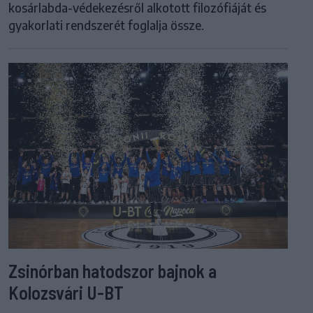
kosárlabda-védekezésről alkotott filozófiáját és
gyakorlati rendszerét foglalja össze.
Zsinórban hatodszor bajnok a
Kolozsvári U-BT