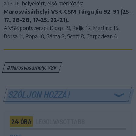
a 13–16. helyekért, első mérkőzés:
Marosvásárhelyi VSK–CSM Târgu Jiu 92–91 (25–
17, 28–28, 17–25, 22–21).
A VSK pontszerzői: Diggs 19, Reljic 17, Martinic 15,
Borșa 11, Popa 10, Sánta 8, Scott 8, Corpodean 4.
#Marosvásárhelyi VSK
SZÓLJON HOZZÁ!
24 ÓRA
LEGOLVASOTTABB