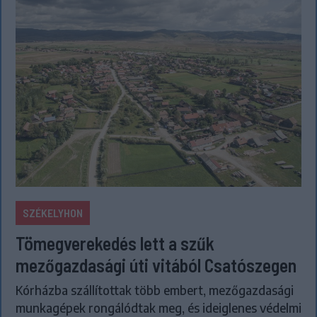
SZÉKELYHON
Tömegverekedés lett a szűk
mezőgazdasági úti vitából Csatószegen
Kórházba szállítottak több embert, mezőgazdasági
munkagépek rongálódtak meg, és ideiglenes védelmi