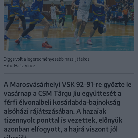
Diggs volt a legeredményesebb hazai játékos
Fotó: Haáz Vince
A Marosvásárhelyi VSK 92–91-re győzte le
vasárnap a CSM Târgu Jiu együttesét a
férfi élvonalbeli kosárlabda-bajnokság
alsóházi rájátszásában. A hazaiak
tizennyolc ponttal is vezettek, előnyük
azonban elfogyott, a hajrá viszont jól
sikerült.