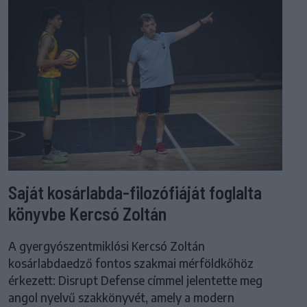
Saját kosárlabda-filozófiáját foglalta
könyvbe Kercsó Zoltán
A gyergyószentmiklósi Kercsó Zoltán
kosárlabdaedző fontos szakmai mérföldkőhöz
érkezett: Disrupt Defense címmel jelentette meg
angol nyelvű szakkönyvét, amely a modern