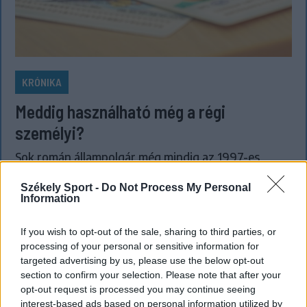
KRÓNIKA
Meddig használható még a régi
személyi?
Sok román állampolgár még mindig az 1997-es
mintára kiállított személyi igazolványt használja,
Székely Sport -
Do Not Process My Personal
azonban ezt fokozatosan kivonják a forgalomból,
Information
amint az új elektronikus és egyszerű személyi
igazolványok országszerte elérhetővé válnak.
If you wish to opt-out of the sale, sharing to third parties, or
processing of your personal or sensitive information for
targeted advertising by us, please use the below opt-out
section to confirm your selection. Please note that after your
opt-out request is processed you may continue seeing
interest-based ads based on personal information utilized by