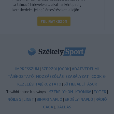
tartalmazó hírleveleket, alkalmanként pedig
kereskedelmi jellegű értesítéseket küldjön.
FELIRATKOZOM
IMPRESSZUM
|
SZERZŐI JOGOK
|
ADATVÉDELMI
TÁJÉKOZTATÓ
|
HOZZÁSZÓLÁSI SZABÁLYZAT
|
COOKIE-
KEZELÉSI TÁJÉKOZTATÓ
|
SÜTIBEÁLLÍTÁSOK
További online kiadványok:
SZÉKELYHON
|
KRÓNIKA
|
FŐTÉR
|
NŐILEG
|
LIGET
|
BIHARI NAPLÓ
|
ERDÉLYI NAPLÓ
|
RÁDIÓ
GAGA
|
JÓÁLLÁS