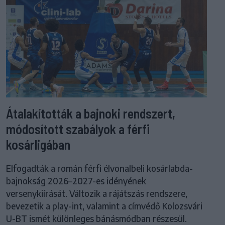
Átalakították a bajnoki rendszert,
módosított szabályok a férfi
kosárligában
Elfogadták a román férfi élvonalbeli kosárlabda-
bajnokság 2026–2027-es idényének
versenykiírását. Változik a rájátszás rendszere,
bevezetik a play-int, valamint a címvédő Kolozsvári
U-BT ismét különleges bánásmódban részesül.