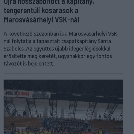
Újra hosszabbított a kapitány,
tengerentúli kosarasok a
Marosvásárhelyi VSK-nál
A következő szezonban is a Marosvásárhelyi VSK-
nál folytatja a tapasztalt csapatkapitány Sánta
Szabolcs. Az együttes újabb idegenlégiósokkal
erősítette meg keretét, ugyanakkor egy fontos
távozót is bejelentett.