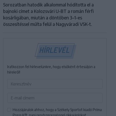
Sorozatban hatodik alkalommal hódította el a
bajnoki címet a Kolozsvári U-BT a román férfi
kosárligában, miután a döntőben 3–1-es
összesítéssel múlta felül a Nagyváradi VSK-t.
HÍRLEVÉL
Iratkozzon fel hírlevelünkre, hogy elsőként értesüljön a
hírekről!
Hozzájárulok ahhoz, hogy a Székely Sportot kiadó Príma
Press Kft. napi rendszerességgel cikkajánlókat