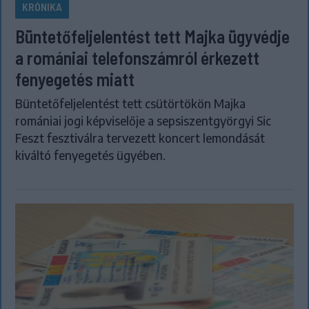
KRÓNIKA
Büntetőfeljelentést tett Majka ügyvédje
a romániai telefonszámról érkezett
fenyegetés miatt
Büntetőfeljelentést tett csütörtökön Majka
romániai jogi képviselője a sepsiszentgyörgyi Sic
Feszt fesztiválra tervezett koncert lemondását
kiváltó fenyegetés ügyében.