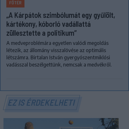
FŐTÉR
„A Kárpátok szimbólumát egy gyűlölt,
kártékony, kóborló vadállattá
züllesztette a politikum”
A medveproblémára egyetlen valódi megoldás
létezik, az állomány visszalövése az optimális
létszámra. Birtalan István gyergyószentmiklósi
vadásszal beszélgettünk, nemcsak a medvékről.
EZ IS ÉRDEKELHETI