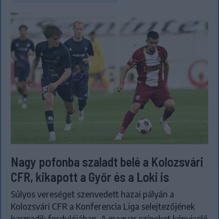
Nagy pofonba szaladt belé a Kolozsvári
CFR, kikapott a Győr és a Loki is
Súlyos vereséget szenvedett hazai pályán a
Kolozsvári CFR a Konferencia Liga selejtezőjének
harmadik fordulójában. A magyar színeket képviselő