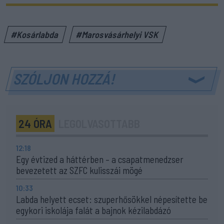
#Kosárlabda
#Marosvásárhelyi VSK
SZÓLJON HOZZÁ!
24 ÓRA
LEGOLVASOTTABB
12:18
Egy évtized a háttérben – a csapatmenedzser
bevezetett az SZFC kulisszái mögé
10:33
Labda helyett ecset: szuperhősökkel népesítette be
egykori iskolája falát a bajnok kézilabdázó