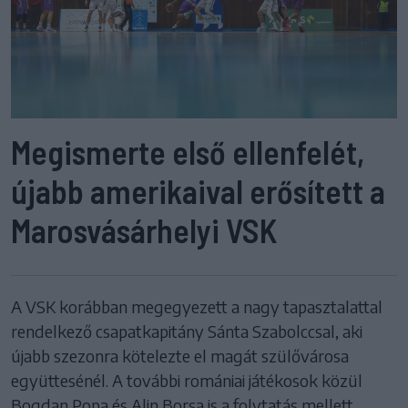
Megismerte első ellenfelét,
újabb amerikaival erősített a
Marosvásárhelyi VSK
A VSK korábban megegyezett a nagy tapasztalattal
rendelkező csapatkapitány Sánta Szabolccsal, aki
újabb szezonra kötelezte el magát szülővárosa
együttesénél. A további romániai játékosok közül
Bogdan Popa és Alin Borșa is a folytatás mellett