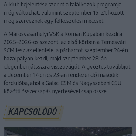
A klub bejelentése szerint a találkozók programja
még változhat, valamint szeptember 15–21. között
még szerveznek egy felkészülési meccset.
A Marosvásárhelyi VSK a Román Kupában kezdi a
2025–2026-os szezont, az első körben a Temesvári
SCM lesz az ellenfele, a párharcot szeptember 24-én
hazai pályán kezdi, majd szeptember 28-án
idegenben játssza a visszavágót. A győztes továbbjut
a december 17-én és 23-án rendezendő második
fordulóba, ahol a Galaci CSM és Nagyszebeni CSU
közötti összecsapás nyertesével csap össze.
KAPCSOLÓDÓ