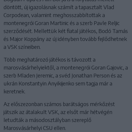
döntött, új igazolásnak számít a tapasztalt Vlad
Corpodean, valamint meghosszabbítottak a
montenegrói Goran Martinic és a szerb Pavle Reljic
szerződését. Mellettük két fiatal játékos, Bodó Tamás
és Major Koppány az új idényben tovább fejlődhetnek
a VSK színeiben.
Több meghatározó játékos is távozott a
marosvásárhelyiektől, a montenegrói Goran Gajovic, a
szerb Mladen Jeremic, a svéd Jonathan Person és az
ukrán Konstantyin Anyikijenko sem tagja már a
keretnek.
Az előszezonban számos barátságos mérkőzést
játszik az átalakult VSK, az elsőt már hétvégén
letudták a másodosztályban szereplő
Marosvásárhelyi CSU ellen.