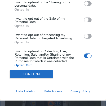
eltiltották a Sepsi OSK
I want to opt-out of the Sharing of my
personal data.
csapatkapitányát
Opted In
Végleges döntést hozott a lausanne-i Nemzetközi
I want to opt-out of the Sale of my
Personal Data.
Sportdöntőbíróság (CAS) Cosmin Matei
Opted In
doppingügyében. A Sepsi OSK csapatkapitányát
kilenc hónapra eltiltották, amelyből egy hónapot
I want to opt-out of processing my
Personal Data for Targeted Advertising.
már letöltött.
Opted In
I want to opt-out of Collection, Use,
Retention, Sale, and/or Sharing of my
Personal Data that Is Unrelated with the
Purposes for which it was collected.
Opted Out
CONFIRM
Data Deletion
Data Access
Privacy Policy