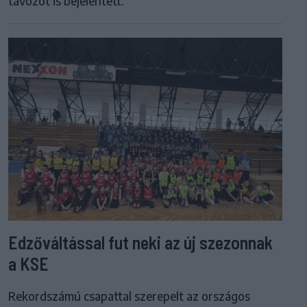
távozót is bejelentett.
Edzőváltással fut neki az új szezonnak
a KSE
Rekordszámú csapattal szerepelt az országos