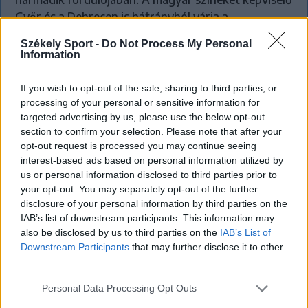
Győr és a Debrecen is hátrányból várja a
visszavágót.
Székely Sport -
Do Not Process My Personal
Information
If you wish to opt-out of the sale, sharing to third parties, or
processing of your personal or sensitive information for
targeted advertising by us, please use the below opt-out
section to confirm your selection. Please note that after your
opt-out request is processed you may continue seeing
interest-based ads based on personal information utilized by
us or personal information disclosed to third parties prior to
your opt-out. You may separately opt-out of the further
disclosure of your personal information by third parties on the
IAB’s list of downstream participants. This information may
also be disclosed by us to third parties on the
IAB’s List of
Downstream Participants
that may further disclose it to other
third parties.
Súlyos veszteség, kilenc hónapra
Personal Data Processing Opt Outs