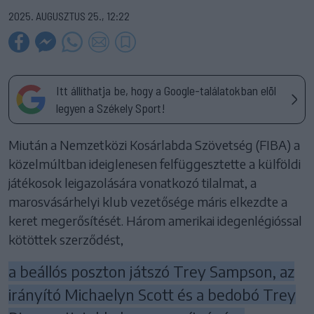
2025. AUGUSZTUS 25., 12:22
Itt állíthatja be, hogy a Google-találatokban elöl
legyen a Székely Sport!
Miután a Nemzetközi Kosárlabda Szövetség (FIBA) a
közelmúltban ideiglenesen felfüggesztette a külföldi
játékosok leigazolására vonatkozó tilalmat, a
marosvásárhelyi klub vezetősége máris elkezdte a
keret megerősítését. Három amerikai idegenlégióssal
kötöttek szerződést,
a beállós poszton játszó Trey Sampson, az
irányító Michaelyn Scott és a bedobó Trey