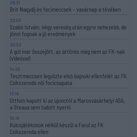
09:51
Brit Nagydíj és focimeccsek – vasárnap a tévében
22:03
Szabó István: négy vereség után egyre nehezebb, de
jönni fognak a jó eredmények
20:52
A gól már összejött, az áttörés még nem az FK-nak
(videóval)
14:55
Tesztmeccsen legyőzte első bajnoki ellenfelét az FK
Csíkszereda női focicsapata
13:16
Otthon kapott ki az újonctól a Marosvásárhelyi ASA,
a Steaua sem tudott nyerni
10:41
Kulcsjátékosok nélkül készül a Farul az FK
Csíkszereda ellen