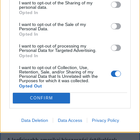
I want to opt-out of the Sharing of my
personal data.
Opted In
I want to opt-out of the Sale of my
Personal Data.
Opted In
I want to opt-out of processing my
Personal Data for Targeted Advertising.
Opted In
I want to opt-out of Collection, Use,
Retention, Sale, and/or Sharing of my
Personal Data that Is Unrelated with the
Purposes for which it was collected.
Opted Out
KRÓNIKA
CONFIRM
Putyin egy NATO-tagállam
megtámadására készül az amerikai
Data Deletion
Data Access
Privacy Policy
hírszerzés szerint