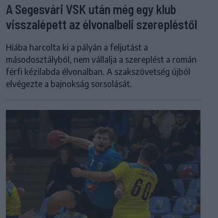
A Segesvári VSK után még egy klub
visszalépett az élvonalbeli szerepléstől
Hiába harcolta ki a pályán a feljutást a
másodosztályból, nem vállalja a szereplést a román
férfi kézilabda élvonalban. A szakszövetség újból
elvégezte a bajnokság sorsolását.