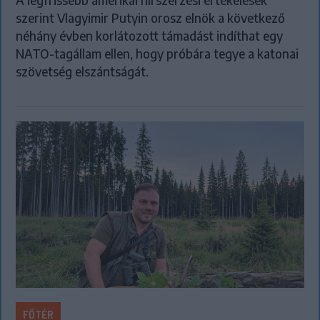
A legfrissebb amerikai hírszerzési értékelések
szerint Vlagyimir Putyin orosz elnök a következő
néhány évben korlátozott támadást indíthat egy
NATO-tagállam ellen, hogy próbára tegye a katonai
szövetség elszántságát.
FŐTÉR