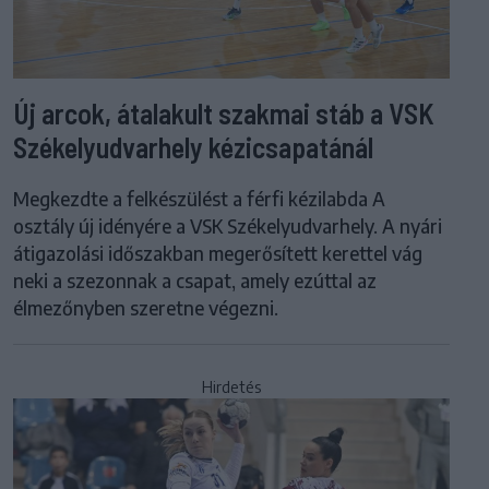
Új arcok, átalakult szakmai stáb a VSK
Székelyudvarhely kézicsapatánál
Megkezdte a felkészülést a férfi kézilabda A
osztály új idényére a VSK Székelyudvarhely. A nyári
átigazolási időszakban megerősített kerettel vág
neki a szezonnak a csapat, amely ezúttal az
élmezőnyben szeretne végezni.
Hirdetés