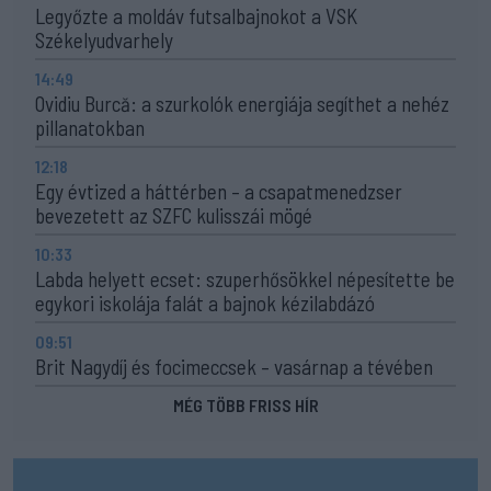
Legyőzte a moldáv futsalbajnokot a VSK
Székelyudvarhely
14:49
Ovidiu Burcă: a szurkolók energiája segíthet a nehéz
pillanatokban
12:18
Egy évtized a háttérben – a csapatmenedzser
bevezetett az SZFC kulisszái mögé
10:33
Labda helyett ecset: szuperhősökkel népesítette be
egykori iskolája falát a bajnok kézilabdázó
09:51
Brit Nagydíj és focimeccsek – vasárnap a tévében
MÉG TÖBB FRISS HÍR