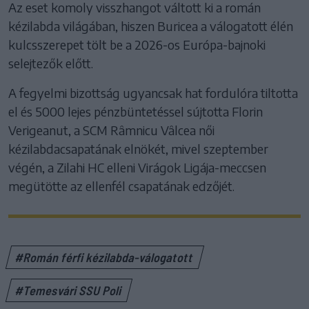
Az eset komoly visszhangot váltott ki a román
kézilabda világában, hiszen Buricea a válogatott élén
kulcsszerepet tölt be a 2026-os Európa-bajnoki
selejtezők előtt.
A fegyelmi bizottság ugyancsak hat fordulóra tiltotta
el és 5000 lejes pénzbüntetéssel sújtotta Florin
Verigeanut, a SCM Râmnicu Vâlcea női
kézilabdacsapatának elnökét, mivel szeptember
végén, a Zilahi HC elleni Virágok Ligája-meccsen
megütötte az ellenfél csapatának edzőjét.
#Román férfi kézilabda-válogatott
#Temesvári SSU Poli