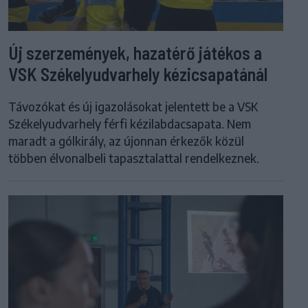
Új szerzemények, hazatérő játékos a
VSK Székelyudvarhely kézicsapatánál
Távozókat és új igazolásokat jelentett be a VSK
Székelyudvarhely férfi kézilabdacsapata. Nem
maradt a gólkirály, az újonnan érkezők közül
többen élvonalbeli tapasztalattal rendelkeznek.