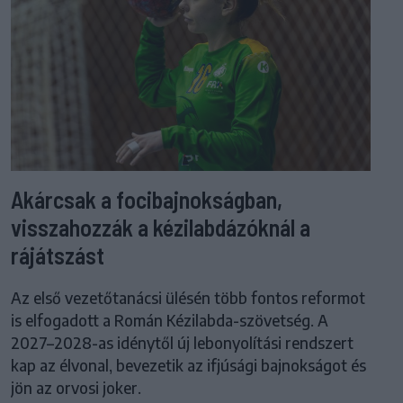
Akárcsak a focibajnokságban,
visszahozzák a kézilabdázóknál a
rájátszást
Az első vezetőtanácsi ülésén több fontos reformot
is elfogadott a Román Kézilabda-szövetség. A
2027–2028-as idénytől új lebonyolítási rendszert
kap az élvonal, bevezetik az ifjúsági bajnokságot és
jön az orvosi joker.