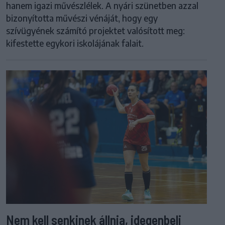
hanem igazi művészlélek. A nyári szünetben azzal
bizonyította művészi vénáját, hogy egy
szívügyének számító projektet valósított meg:
kifestette egykori iskolájának falait.
Nem kell senkinek állnia, idegenbeli