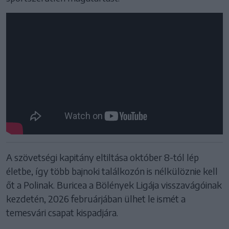
A szövetségi kapitány eltiltása október 8-tól lép
életbe, így több bajnoki találkozón is nélkülöznie kell
őt a Polinak. Buricea a Bölények Ligája visszavágóinak
kezdetén, 2026 februárjában ülhet le ismét a
temesvári csapat kispadjára.