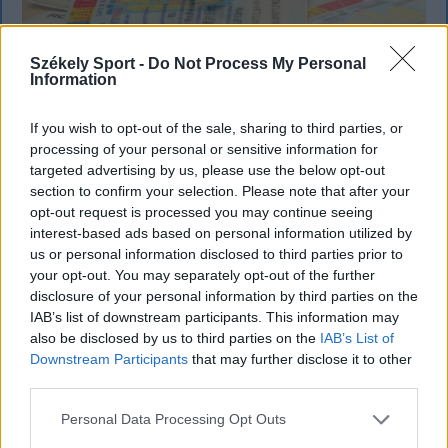
Székely Sport -
Do Not Process My Personal
Information
If you wish to opt-out of the sale, sharing to third parties, or
processing of your personal or sensitive information for
targeted advertising by us, please use the below opt-out
KRÓNIKA
section to confirm your selection. Please note that after your
opt-out request is processed you may continue seeing
Meddig használható még a régi
interest-based ads based on personal information utilized by
us or personal information disclosed to third parties prior to
személyi?
your opt-out. You may separately opt-out of the further
disclosure of your personal information by third parties on the
Sok román állampolgár még mindig az 1997-es
IAB’s list of downstream participants. This information may
mintára kiállított személyi igazolványt használja,
also be disclosed by us to third parties on the
IAB’s List of
azonban ezt fokozatosan kivonják a forgalomból,
Downstream Participants
that may further disclose it to other
amint az új elektronikus és egyszerű személyi
third parties.
igazolványok országszerte elérhetővé válnak.
Personal Data Processing Opt Outs