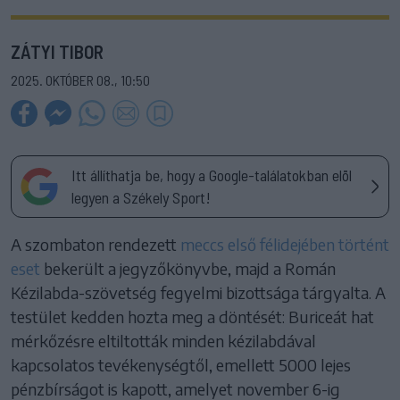
ZÁTYI TIBOR
2025. OKTÓBER 08., 10:50
Itt állíthatja be, hogy a Google-találatokban elöl
legyen a Székely Sport!
A szombaton rendezett
meccs első félidejében történt
eset
bekerült a jegyzőkönyvbe, majd a Román
Kézilabda-szövetség fegyelmi bizottsága tárgyalta. A
testület kedden hozta meg a döntését: Buriceát hat
mérkőzésre eltiltották minden kézilabdával
kapcsolatos tevékenységtől, emellett 5000 lejes
pénzbírságot is kapott, amelyet november 6-ig