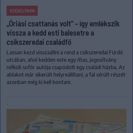
SZÉKELYHON
„Óriási csattanás volt” – így emlékszik
vissza a kedd esti balesetre a
csíkszeredai családfő
Lassan kezd visszaállni a rend a csíkszeredai Fürdő
utcában, ahol kedden este egy ittas, jogosítvány
nélküli sofőr autója csapódott egy családi házba. Az
ablakot már sikerült helyreállítani, a fal sérült részét
azonban még ki kell bontani.
`