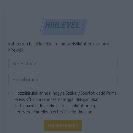
HÍRLEVÉL
Iratkozzon fel hírlevelünkre, hogy elsőként értesüljön a
hírekről!
Hozzájárulok ahhoz, hogy a Székely Sportot kiadó Príma
Press Kft. napi rendszerességgel cikkajánlókat
tartalmazó hírleveleket, alkalmanként pedig
kereskedelmi jellegű értesítéseket küldjön.
FELIRATKOZOM