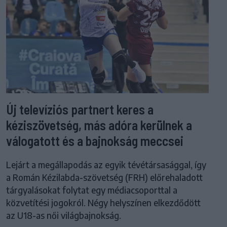
Új televíziós partnert keres a
kéziszövetség, más adóra kerülnek a
válogatott és a bajnokság meccsei
Lejárt a megállapodás az egyik tévétársasággal, így
a Román Kézilabda-szövetség (FRH) előrehaladott
tárgyalásokat folytat egy médiacsoporttal a
közvetítési jogokról. Négy helyszínen elkezdődött
az U18-as női világbajnokság.