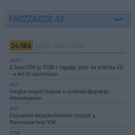
1 HOZZÁSZÓLÁS
24 ÓRA
LEGOLVASOTTABB
09:07
A Sepsi OSK az FCSB-t fogadja, úszó- és atlétika-Eb
– a hétfői sportműsor
19:21
Hargita megyei lovasok a romániai díjugratás
élmezőnyében
18:51
Élvonalbeli kéziellenfelekkel tesztelt a
Marosvásárhelyi VSK
17:59