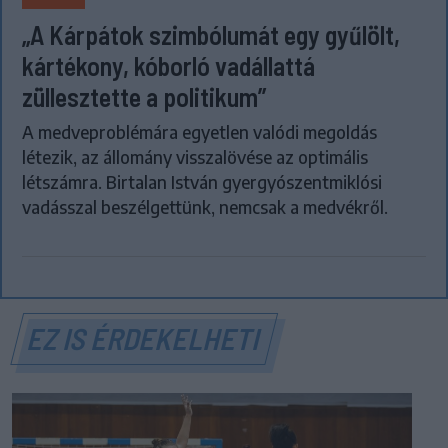
„A Kárpátok szimbólumát egy gyűlölt,
kártékony, kóborló vadállattá
züllesztette a politikum”
A medveproblémára egyetlen valódi megoldás
létezik, az állomány visszalövése az optimális
létszámra. Birtalan István gyergyószentmiklósi
vadásszal beszélgettünk, nemcsak a medvékről.
EZ IS ÉRDEKELHETI