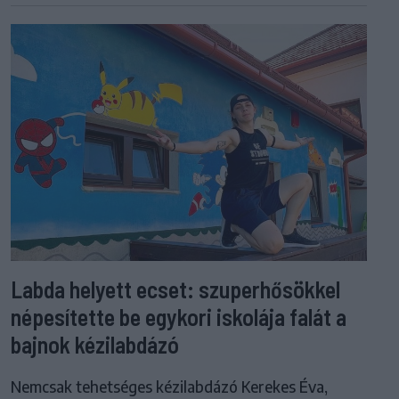
Labda helyett ecset: szuperhősökkel
népesítette be egykori iskolája falát a
bajnok kézilabdázó
Nemcsak tehetséges kézilabdázó Kerekes Éva,