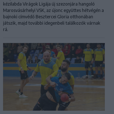
kézilabda Virágok Ligája új szezonjára hangoló
Marosvásárhelyi VSK, az újonc együttes hétvégén a
bajnoki címvédő Besztercei Gloria otthonában
játszik, majd további idegenbeli találkozók várnak
rá.