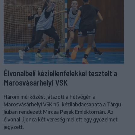
Élvonalbeli kéziellenfelekkel tesztelt a
Marosvásárhelyi VSK
Három mérkőzést játszott a hétvégén a
Marosvásárhelyi VSK női kézilabdacsapata a Târgu
Jiuban rendezett Mircea Peșek Emléktornán. Az
élvonal újonca két vereség mellett egy győzelmet
jegyzett.