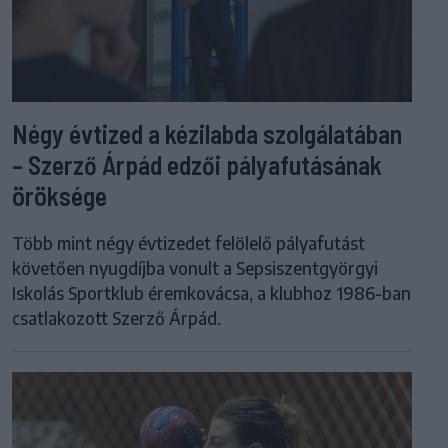
Négy évtized a kézilabda szolgálatában
– Szerző Árpád edzői pályafutásának
öröksége
Több mint négy évtizedet felölelő pályafutást
követően nyugdíjba vonult a Sepsiszentgyörgyi
Iskolás Sportklub éremkovácsa, a klubhoz 1986-ban
csatlakozott Szerző Árpád.