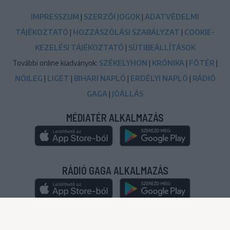
IMPRESSZUM
|
SZERZŐI JOGOK
|
ADATVÉDELMI
TÁJÉKOZTATÓ
|
HOZZÁSZÓLÁSI SZABÁLYZAT
|
COOKIE-
KEZELÉSI TÁJÉKOZTATÓ
|
SÜTIBEÁLLÍTÁSOK
További online kiadványok:
SZÉKELYHON
|
KRÓNIKA
|
FŐTÉR
|
NŐILEG
|
LIGET
|
BIHARI NAPLÓ
|
ERDÉLYI NAPLÓ
|
RÁDIÓ
GAGA
|
JÓÁLLÁS
MÉDIATÉR ALKALMAZÁS
RÁDIÓ GAGA ALKALMAZÁS
© 2020-2024
|
Minden jog fenntartva!