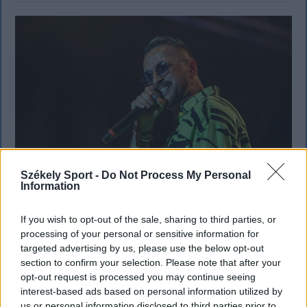
Székely Sport -
Do Not Process My Personal
Information
If you wish to opt-out of the sale, sharing to third parties, or
KRÓNIKA
processing of your personal or sensitive information for
targeted advertising by us, please use the below opt-out
Majka életveszélyes fenyegetés miatt
section to confirm your selection. Please note that after your
lemondta erdélyi koncertjét
opt-out request is processed you may continue seeing
interest-based ads based on personal information utilized by
Majka életveszélyes fenyegetést kapott, és emiatt
us or personal information disclosed to third parties prior to