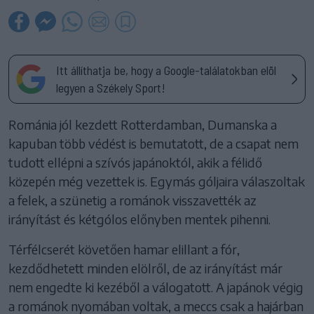
Itt állíthatja be, hogy a Google-találatokban elöl
legyen a Székely Sport!
Románia jól kezdett Rotterdamban, Dumanska a
kapuban több védést is bemutatott, de a csapat nem
tudott ellépni a szívós japánoktól, akik a félidő
közepén még vezettek is. Egymás góljaira válaszoltak
a felek, a szünetig a románok visszavették az
irányítást és kétgólos előnyben mentek pihenni.
Térfélcserét követően hamar elillant a fór,
kezdődhetett minden elölről, de az irányítást már
nem engedte ki kezéből a válogatott. A japánok végig
a románok nyomában voltak, a meccs csak a hajárban