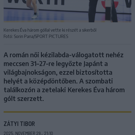
Kerekes Éva három góllal vette ki részét a sikerből
Fotó: Sorin Pana/SPORT PICTURES
A román női kézilabda-válogatott nehéz
meccsen 31–27-re legyőzte Japánt a
világbajnokságon, ezzel biztosította
helyét a középdöntőben. A szombati
találkozón a zetelaki Kerekes Éva három
gólt szerzett.
ZÁTYI TIBOR
2025. NOVEMBER 29., 21:10