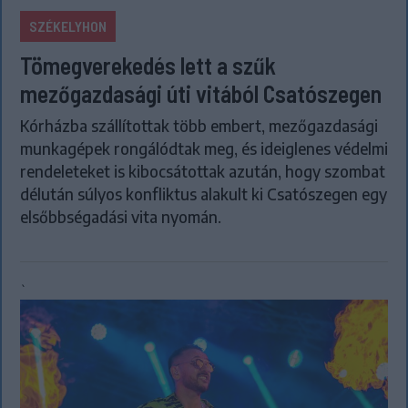
SZÉKELYHON
Tömegverekedés lett a szűk
mezőgazdasági úti vitából Csatószegen
Kórházba szállítottak több embert, mezőgazdasági
munkagépek rongálódtak meg, és ideiglenes védelmi
rendeleteket is kibocsátottak azután, hogy szombat
délután súlyos konfliktus alakult ki Csatószegen egy
elsőbbségadási vita nyomán.
`