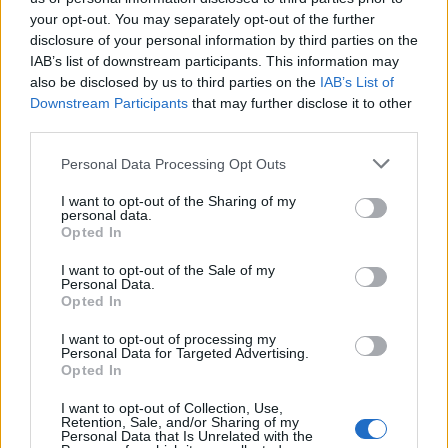
lemondta a sepsiszentgyörgyi SIC Fesztre tervezett
your opt-out. You may separately opt-out of the further
koncertjét. Majka ezt szerdán a Facebook-oldalán
disclosure of your personal information by third parties on the
IAB’s list of downstream participants. This information may
jelentette be.
also be disclosed by us to third parties on the
IAB’s List of
Downstream Participants
that may further disclose it to other
third parties.
Personal Data Processing Opt Outs
I want to opt-out of the Sharing of my
personal data.
Opted In
I want to opt-out of the Sale of my
Personal Data.
Opted In
I want to opt-out of processing my
Personal Data for Targeted Advertising.
Opted In
FŐTÉR
I want to opt-out of Collection, Use,
Retention, Sale, and/or Sharing of my
Personal Data that Is Unrelated with the
Már csak 4-5 napig működhet a jelenlegi