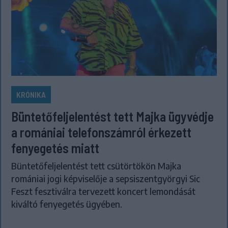
KRÓNIKA
Büntetőfeljelentést tett Majka ügyvédje
a romániai telefonszámról érkezett
fenyegetés miatt
Büntetőfeljelentést tett csütörtökön Majka
romániai jogi képviselője a sepsiszentgyörgyi Sic
Feszt fesztiválra tervezett koncert lemondását
kiváltó fenyegetés ügyében.