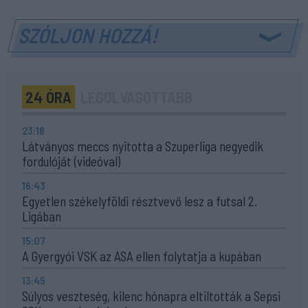
SZÓLJON HOZZÁ!
24 ÓRA
LEGOLVASOTTABB
23:18
Látványos meccs nyitotta a Szuperliga negyedik
fordulóját (videóval)
16:43
Egyetlen székelyföldi résztvevő lesz a futsal 2.
Ligában
15:07
A Gyergyói VSK az ASA ellen folytatja a kupában
13:45
Súlyos veszteség, kilenc hónapra eltiltották a Sepsi