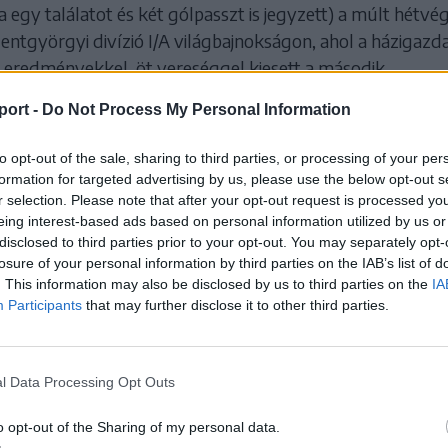
ga egy találatot és két gólpasszt is jegyzett) a múlt hétvé
zentgyörgyi divízió I/A világbajnokságon, ahol a házigazd
ő eredményekkel, öt vereséggel kiesett a második
l.
port -
Do Not Process My Personal Information
SZÓLÁS
to opt-out of the sale, sharing to third parties, or processing of your per
formation for targeted advertising by us, please use the below opt-out s
r selection. Please note that after your opt-out request is processed y
eing interest-based ads based on personal information utilized by us or
disclosed to third parties prior to your opt-out. You may separately opt-
losure of your personal information by third parties on the IAB’s list of
. This information may also be disclosed by us to third parties on the
IA
Participants
that may further disclose it to other third parties.
l Data Processing Opt Outs
o opt-out of the Sharing of my personal data.