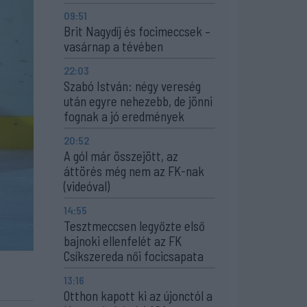
09:51
Brit Nagydíj és focimeccsek –
vasárnap a tévében
22:03
Szabó István: négy vereség
után egyre nehezebb, de jönni
fognak a jó eredmények
20:52
A gól már összejött, az
áttörés még nem az FK-nak
(videóval)
14:55
Tesztmeccsen legyőzte első
bajnoki ellenfelét az FK
Csíkszereda női focicsapata
13:16
Otthon kapott ki az újonctól a