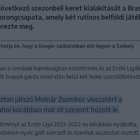
övetkező szezonbeli keret kialakítását a Bra
orongcsapata, amely két rutinos belföldi játé
erezte meg.
líthatja be, hogy a Google-találatokban elöl legyen a Székely
ban a romániai bajnokságban ezüstérmes és az Erste Ligá
tt brassói gárda rövid időn belül két hokis szerződtetését
zton játszó Molnár Zsombor visszatért a
ahol korábban már öt szezont húzott le.
sítményt az Erste Liga 2021–2022-es kiírásban nyújtotta,
zésen nyolc gólt szerzett és tizenhat asszisztot osztott 