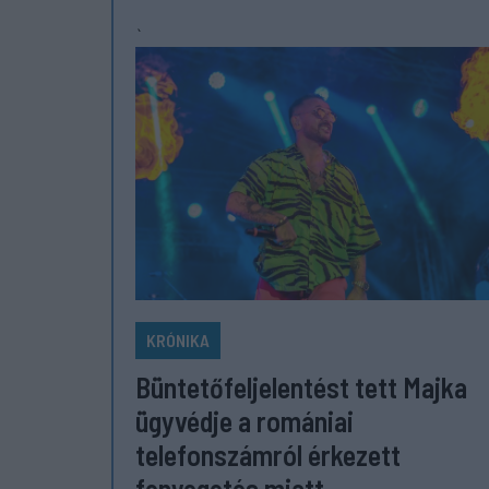
`
KRÓNIKA
Büntetőfeljelentést tett Majka
ügyvédje a romániai
telefonszámról érkezett
fenyegetés miatt