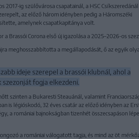
os 2017-ig szülővárosa csapatainál, a HSC Csíkszeredánál
zerepelt, az előző három idényben pedig a Háromszéki
ítette, amelynek csapatkapitánya volt.
 a Brassói Corona első új igazolása a 2025–2026-os szez
újra meghosszabbította a megállapodását, ő az egyik oly
szabb ideje szerepel a brassói klubnál, ahol a
 szezonját fogja elkezdeni.
nőtt szinten a Bukaresti Steauánál, valamint Franciaorsz
n is légióskodó, 32 éves csatár az előző idényben az Ers
égy, a romániai bajnokságban tizenhét összecsapáson lépe
ongozó a romániai válogatott tagja, és mind az öt mérkő