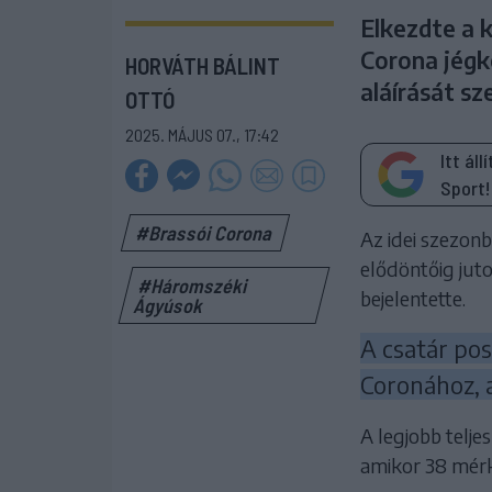
Elkezdte a k
Corona jégk
HORVÁTH BÁLINT
aláírását sz
OTTÓ
2025. MÁJUS 07., 17:42
Itt ál
Sport!
#Brassói Corona
Az idei szezon
elődöntőig juto
#Háromszéki
bejelentette.
Ágyúsok
A csatár pos
Coronához, 
A legjobb telje
amikor 38 mérkő