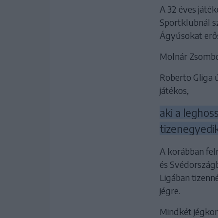
A 32 éves játék
Sportklubnál s
Ágyúsokat erős
Molnár Zsombor
Roberto Gliga 
játékos,
aki a leghos
tizenegyedik
A korábban fel
és Svédországba
Ligában tizenn
jégre.
Mindkét jégkor