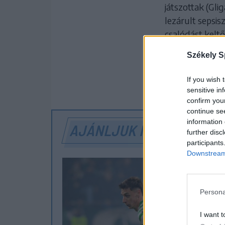
játszottak (Gli
lezárult sepsis
csalódást kelt
értékcsoportbó
Székely S
1 HOZZÁ
If you wish 
sensitive in
confirm you
continue se
information 
AJÁNLJUK MÉG
further disc
participants
Downstream 
Persona
I want t