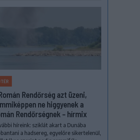
ŐTÉR
Román Rendőrség azt üzeni,
mmiképpen ne higgyenek a
mán Rendőrségnek – hírmix
ábbi híreink: sziklát akart a Dunába
bantani a hadsereg, egyelőre sikertelenül,