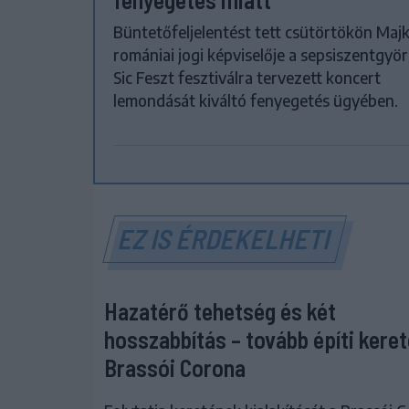
Büntetőfeljelentést tett csütörtökön Maj
romániai jogi képviselője a sepsiszentgyör
Sic Feszt fesztiválra tervezett koncert
lemondását kiváltó fenyegetés ügyében.
EZ IS ÉRDEKELHETI
Hazatérő tehetség és két
hosszabbítás – tovább építi keret
Brassói Corona