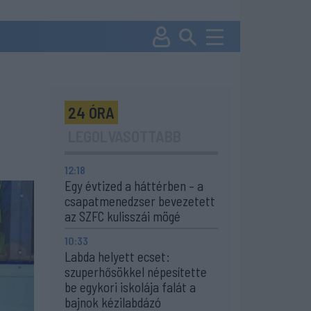
24 ÓRA
LEGOLVASOTTABB
12:18
Egy évtized a háttérben – a
csapatmenedzser bevezetett
az SZFC kulisszái mögé
10:33
Labda helyett ecset:
szuperhősökkel népesítette
be egykori iskolája falát a
bajnok kézilabdázó