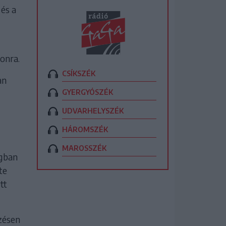
 és a
onra.
CSÍKSZÉK
an
GYERGYÓSZÉK
UDVARHELYSZÉK
HÁROMSZÉK
MAROSSZÉK
ágban
te
tt
zésen