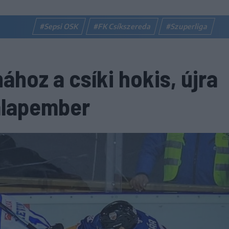
#Sepsi OSK
#FK Csíkszereda
#Szuperliga
ához a csíki hokis, újra
alapember