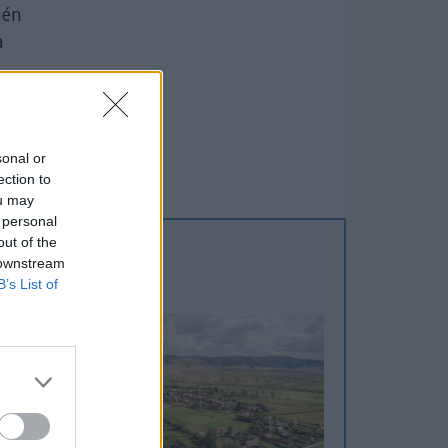
gén
a
sonal or
ection to
ou may
 personal
out of the
 downstream
B’s List of