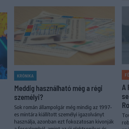
F
KRÓNIKA
A 
Meddig használható még a régi
se
személyi?
Ro
Sok román állampolgár még mindig az 1997-
es mintára kiállított személyi igazolványt
Tov
használja, azonban ezt fokozatosan kivonják
rob
a forgalomból, amint az új elektronikus és