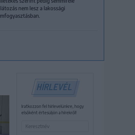
illetékes szerint pedig semmiféle
látozás nem lesz a lakossági
amfogyasztásban.
HÍRLEVÉL
Iratkozzon fel hírlevelünkre, hogy
elsőként értesüljön a hírekről!