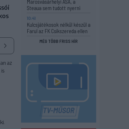
Marosvásárhelyi ASA, a
ssói
Steaua sem tudott nyerni
kos
10:41
Kulcsjátékosok nélkül készül a
Farul az FK Csíkszereda ellen
MÉG TÖBB FRISS HÍR
ban az
 is
ki.