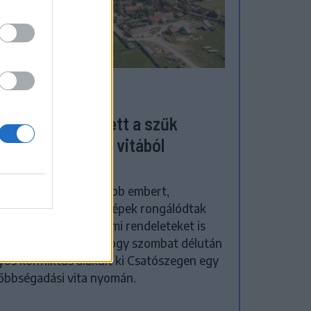
ZÉKELYHON
megverekedés lett a szűk
zőgazdasági úti vitából
atószegen
házba szállítottak több embert,
zőgazdasági munkagépek rongálódtak
, és ideiglenes védelmi rendeleteket is
ocsátottak azután, hogy szombat délután
yos konfliktus alakult ki Csatószegen egy
őbbségadási vita nyomán.