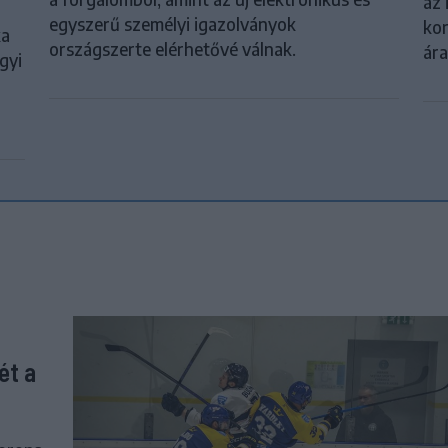
az 
egyszerű személyi igazolványok
kor
ka
országszerte elérhetővé válnak.
ár
gyi
ét a