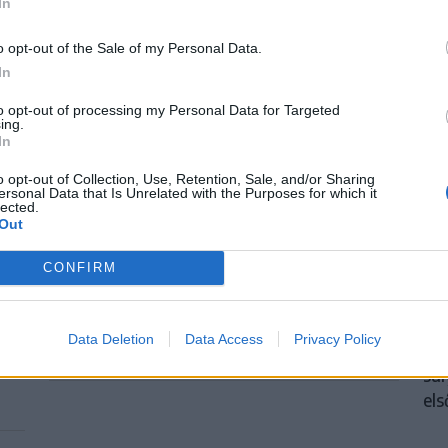
In
o opt-out of the Sale of my Personal Data.
In
to opt-out of processing my Personal Data for Targeted
ing.
s
Nagy pofonba szaladt belé a
S
In
Kolozsvári CFR, kikapott a Győr és
Tö
o opt-out of Collection, Use, Retention, Sale, and/or Sharing
a Loki is
ersonal Data that Is Unrelated with the Purposes for which it
me
lected.
Out
Súlyos vereséget szenvedett hazai pályán a
Cs
l
Kolozsvári CFR a Konferencia Liga
CONFIRM
Kór
selejtezőjének harmadik fordulójában. A
me
magyar színeket képviselő Győr és a
meg
a
Debrecen is hátrányból várja a visszavágót.
Data Deletion
Data Access
Privacy Policy
kib
súl
els