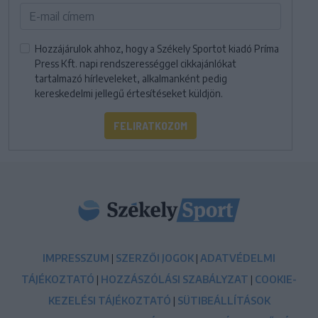
Hozzájárulok ahhoz, hogy a Székely Sportot kiadó Príma
Press Kft. napi rendszerességgel cikkajánlókat
tartalmazó hírleveleket, alkalmanként pedig
kereskedelmi jellegű értesítéseket küldjön.
FELIRATKOZOM
IMPRESSZUM
|
SZERZŐI JOGOK
|
ADATVÉDELMI
TÁJÉKOZTATÓ
|
HOZZÁSZÓLÁSI SZABÁLYZAT
|
COOKIE-
KEZELÉSI TÁJÉKOZTATÓ
|
SÜTIBEÁLLÍTÁSOK