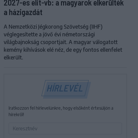
2027-es elit-vb: a magyarok elkerülték
a házigazdát
A Nemzetközi Jégkorong Szövetség (IIHF)
véglegesítette a jövő évi németországi
világbajnokság csoportjait. A magyar válogatott
kemény kihívások elé néz, de egy fontos ellenfelet
elkerült.
HÍRLEVÉL
Iratkozzon fel hírlevelünkre, hogy elsőként értesüljön a
hírekről!