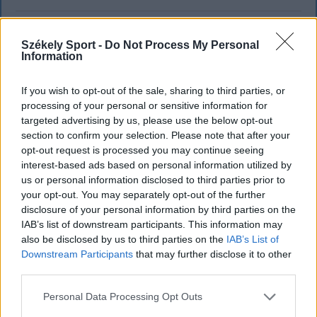
Székely Sport -
Do Not Process My Personal
Information
If you wish to opt-out of the sale, sharing to third parties, or
processing of your personal or sensitive information for
targeted advertising by us, please use the below opt-out
section to confirm your selection. Please note that after your
opt-out request is processed you may continue seeing
interest-based ads based on personal information utilized by
us or personal information disclosed to third parties prior to
your opt-out. You may separately opt-out of the further
disclosure of your personal information by third parties on the
IAB’s list of downstream participants. This information may
KRÓNIKA
also be disclosed by us to third parties on the
IAB’s List of
Downstream Participants
that may further disclose it to other
A Majka-ügy csak a jéghegy csúcsa, be
third parties.
kellene fejezni a magyar–magyar
Personal Data Processing Opt Outs
acsarkodást