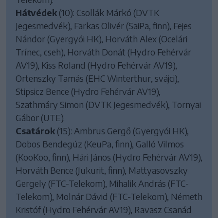
Hátvédek
(10): Csollák Márkó (DVTK
Jegesmedvék), Farkas Olivér (SaiPa, finn), Fejes
Nándor (Gyergyói HK), Horváth Alex (Ocelári
Trínec, cseh), Horváth Donát (Hydro Fehérvár
AV19), Kiss Roland (Hydro Fehérvár AV19),
Ortenszky Tamás (EHC Winterthur, svájci),
Stipsicz Bence (Hydro Fehérvár AV19),
Szathmáry Simon (DVTK Jegesmedvék), Tornyai
Gábor (UTE).
Csatárok
(15): Ambrus Gergő (Gyergyói HK),
Dobos Bendegúz (KeuPa, finn), Galló Vilmos
(KooKoo, finn), Hári János (Hydro Fehérvár AV19),
Horváth Bence (Jukurit, finn), Mattyasovszky
Gergely (FTC-Telekom), Mihalik András (FTC-
Telekom), Molnár Dávid (FTC-Telekom), Németh
Kristóf (Hydro Fehérvár AV19), Ravasz Csanád