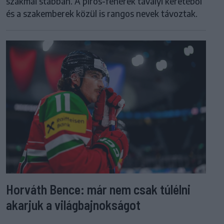
szakmai stábban. A piros-fehérek tavalyi keretéből
és a szakemberek közül is rangos nevek távoztak.
Horváth Bence: már nem csak túlélni
akarjuk a világbajnokságot