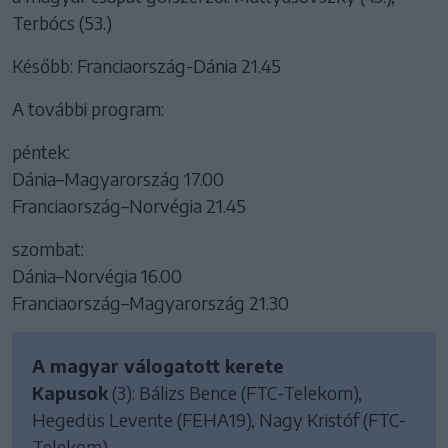
Terbócs (53.)
Később: Franciaország-Dánia 21.45
A további program:
péntek:
Dánia–Magyarország 17.00
Franciaország–Norvégia 21.45
szombat:
Dánia–Norvégia 16.00
Franciaország–Magyarország 21.30
A magyar válogatott kerete
Kapusok
(3): Bálizs Bence (FTC-Telekom),
Hegedüs Levente (FEHA19), Nagy Kristóf (FTC-
Telekom).