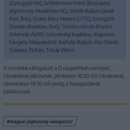
(Gyergyói HK), Schlekmann Márk (Budapest
Jégkorong Akadémia HC), Sebők Balázs (ässät
Pori, finn), Szabó Rácz Maxim (UTE), Szongoth
Domán (KooKoo, finn), Terbócs István (Hydro
Fehérvár AV19). Szövetségi kapitány: Majoross
Gergely. Másodedző: Bartalis Balázs, Kiss Dávid,
Szilassy Zoltán, Tokaji Viktor.
A romániai válogatott a D csoportban szerepel,
Litvániában játszanak, pénteken 18.30-től Ukrajnával,
szombaton 18.30-tól pedig a házigazdával
találkoznak.
#magyar jégkorong-válogatott