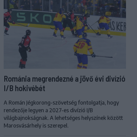
Románia megrendezné a jövő évi divízió
I/B hokivébét
A Román Jégkorong-szövetség fontolgatja, hogy
rendezője legyen a 2027-es divízió I/B
világbajnokságnak. A lehetséges helyszínek között
Marosvásárhely is szerepel.