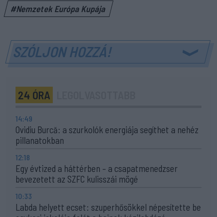
#Nemzetek Európa Kupája
SZÓLJON HOZZÁ!
24 ÓRA
LEGOLVASOTTABB
14:49
Ovidiu Burcă: a szurkolók energiája segíthet a nehéz
pillanatokban
12:18
Egy évtized a háttérben – a csapatmenedzser
bevezetett az SZFC kulisszái mögé
10:33
Labda helyett ecset: szuperhősökkel népesítette be