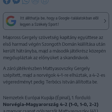
Itt állíthatja be, hogy a Google-találatokban elöl
legyen a Székely Sport!
Majoross Gergely szövetség kapitány együttese az
első harmad végén Szongoth Domán kiállítása után
került hátrányba, majd a második játékrész közepén
megdupláztak az előnyüket a skandinávok.
A záró játékrészben Mattyasovszky Gergely
szépített, majd a norvégok 4–1-re elhúztak, a 4–2-es
végeredményt pedig Terbócs István állította be.
Nemzetek Európai Kupája (Épinal), 1. forduló:
Norvégia–Magyarország 4–2 (1–0, 1–0, 2–2)
a magyar csapat gólszerzői: Mattyasovszky (43.),