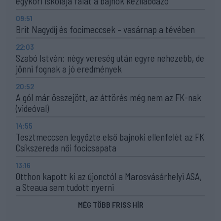
egykori iskolája falát a bajnok kézilabdázó
09:51
Brit Nagydíj és focimeccsek – vasárnap a tévében
22:03
Szabó István: négy vereség után egyre nehezebb, de
jönni fognak a jó eredmények
20:52
A gól már összejött, az áttörés még nem az FK-nak
(videóval)
14:55
Tesztmeccsen legyőzte első bajnoki ellenfelét az FK
Csíkszereda női focicsapata
13:16
Otthon kapott ki az újonctól a Marosvásárhelyi ASA,
a Steaua sem tudott nyerni
MÉG TÖBB FRISS HÍR