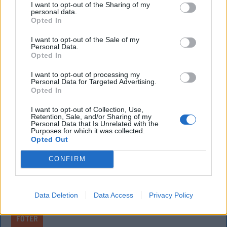
I want to opt-out of the Sharing of my
Életveszélyes fenyegetést kapott egy
personal data.
magyarországi előadó, ezért lemondta székelyföldi
Opted In
koncertjét. A botrány túlmutat Majkán, és a magyar
I want to opt-out of the Sale of my
közélet nagyon aggasztó állapotairól árulkodik.
Personal Data.
Opted In
I want to opt-out of processing my
Personal Data for Targeted Advertising.
Opted In
I want to opt-out of Collection, Use,
Retention, Sale, and/or Sharing of my
Personal Data that Is Unrelated with the
Purposes for which it was collected.
Opted Out
CONFIRM
Data Deletion
Data Access
Privacy Policy
FŐTÉR