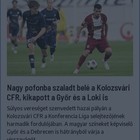
Nagy pofonba szaladt belé a Kolozsvári
CFR, kikapott a Győr és a Loki is
Súlyos vereséget szenvedett hazai pályán a
Kolozsvári CFR a Konferencia Liga selejtezőjének
harmadik fordulójában. A magyar színeket képviselő
Győr és a Debrecen is hátrányból várja a
visszavágót.