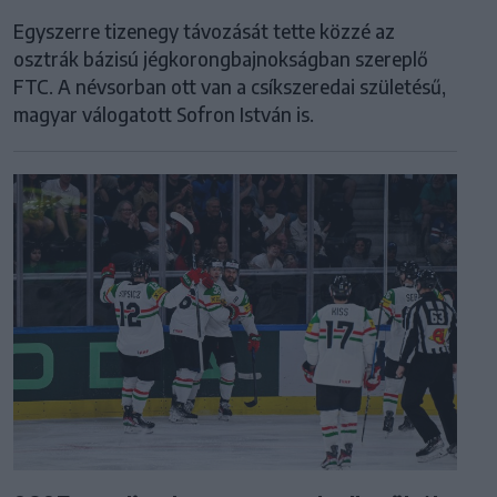
Egyszerre tizenegy távozását tette közzé az
osztrák bázisú jégkorongbajnokságban szereplő
FTC. A névsorban ott van a csíkszeredai születésű,
magyar válogatott Sofron István is.