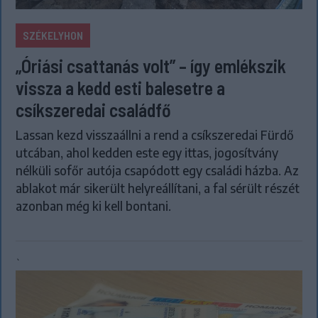
SZÉKELYHON
„Óriási csattanás volt” – így emlékszik
vissza a kedd esti balesetre a
csíkszeredai családfő
Lassan kezd visszaállni a rend a csíkszeredai Fürdő
utcában, ahol kedden este egy ittas, jogosítvány
nélküli sofőr autója csapódott egy családi házba. Az
ablakot már sikerült helyreállítani, a fal sérült részét
azonban még ki kell bontani.
`