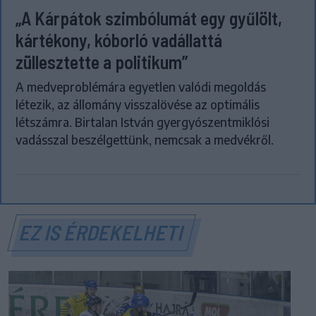
„A Kárpátok szimbólumát egy gyűlölt,
kártékony, kóborló vadállattá
züllesztette a politikum”
A medveproblémára egyetlen valódi megoldás
létezik, az állomány visszalövése az optimális
létszámra. Birtalan István gyergyószentmiklósi
vadásszal beszélgettünk, nemcsak a medvékről.
EZ IS ÉRDEKELHETI