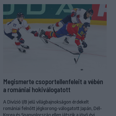
Megismerte csoportellenfeleit a vébén
a romániai hokiválogatott
A Divízió I/B jelű világbajnokságon érdekelt
romániai felnőtt jégkorong-válogatott Japán, Dél-
Korea és Spanyolország ellen játszik a jövő évi