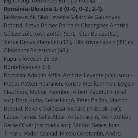
Jégkorong, Nemzetek Európai Kupája:
Románia–Ukrajna 2–3 (0–0, 0–2, 2–1).
Játékvezetők: Sikó Levente Szilárd és Galusnyák
Botond, illetve Borsos Barna és Gheorghies Andries.
Gólszerzők: Róth Zoltán (50.), Péter Balázs (52.),
illetve Denys Zherebko (32.), Hlib Krivoshapkin (39.) és
Oleksandr Peresunko (46.).
Kapura lövések: 25–33.
Büntetőpercek: 6-6.
Románia: Adorján Attila, Ambrus Levente (kapusok) –
Matias Petteri Haaranen, Konsta Mesikämmen, Evgeni
Skachkov, Molnár Zsombor, Albert Zagidullin (első
sor); Bors Huba, Gecse Hugó, Péter Balázs, Márton
Botond, Rokaly Boldizsár Richárd (második sor);
Láday Tamás, Salló Alpár, Antal László, Róth Zoltán,
Gecse Olivér (harmadik sor); Sándor Bence, Ioan
Timaru, Fodor Csanád, Mircea Constantin, Andrei