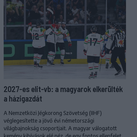
2027-es elit-vb: a magyarok elkerülték
a házigazdát
A Nemzetközi Jégkorong Szövetség (IIHF)
véglegesítette a jövő évi németországi
világbajnokság csoportjait. A magyar válogatott
kemény kihívások elé néz, de egy fontos ellenfelet