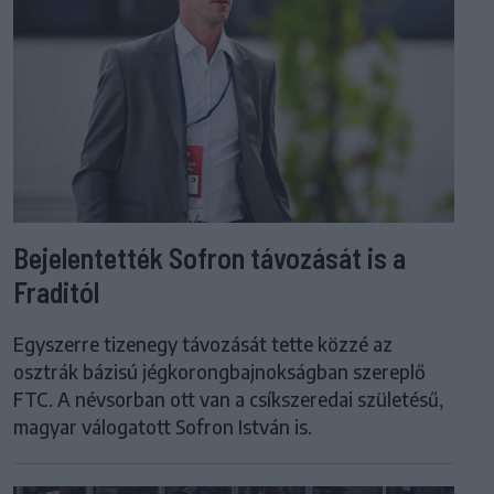
Bejelentették Sofron távozását is a
Fraditól
Egyszerre tizenegy távozását tette közzé az
osztrák bázisú jégkorongbajnokságban szereplő
FTC. A névsorban ott van a csíkszeredai születésű,
magyar válogatott Sofron István is.