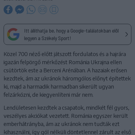
Itt állíthatja be, hogy a Google-találatokban elöl
legyen a Székely Sport!
Közel 700 néző előtt játszott fordulatos és a hajrára
igazán felpörgő mérkőzést Románia Ukrajna ellen
csütörtök este a Berceni Arénában. A hazaiak erősen
kezdtek, ám az ukránok háromgólos előnyt építettek
ki, majd a harmadik harmadban sikerült ugyan
felzárkózni, de kiegyenlíteni már nem.
Lendületesen kezdtek a csapatok, mindkét fél gyors,
veszélyes akciókat vezetett. Románia egyszer került
emberhátrányba, ám az ukránok nem tudták ezt
kihasználni, így gól nélküli döntetlennel zárult az első