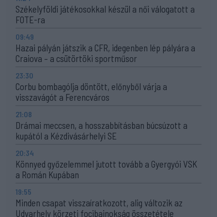
Székelyföldi játékosokkal készül a női válogatott a
FOTE-ra
09:49
Hazai pályán játszik a CFR, idegenben lép pályára a
Craiova – a csütörtöki sportműsor
23:30
Corbu bombagólja döntött, előnyből várja a
visszavágót a Ferencváros
21:08
Drámai meccsen, a hosszabbításban búcsúzott a
kupától a Kézdivásárhelyi SE
20:34
Könnyed győzelemmel jutott tovább a Gyergyói VSK
a Román Kupában
19:55
Minden csapat visszaíratkozott, alig változik az
Udvarhely körzeti focibajnokság összetétele