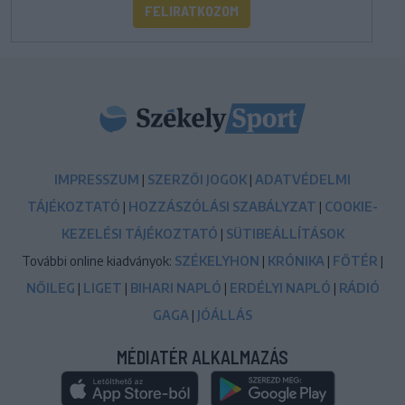
FELIRATKOZOM
IMPRESSZUM
|
SZERZŐI JOGOK
|
ADATVÉDELMI
TÁJÉKOZTATÓ
|
HOZZÁSZÓLÁSI SZABÁLYZAT
|
COOKIE-
KEZELÉSI TÁJÉKOZTATÓ
|
SÜTIBEÁLLÍTÁSOK
További online kiadványok:
SZÉKELYHON
|
KRÓNIKA
|
FŐTÉR
|
NŐILEG
|
LIGET
|
BIHARI NAPLÓ
|
ERDÉLYI NAPLÓ
|
RÁDIÓ
GAGA
|
JÓÁLLÁS
MÉDIATÉR ALKALMAZÁS