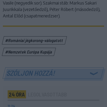
Vasile (negyedik sor). Szakmai stáb: Markus Sakari
Juurikkala (vezetőedző), Péter Róbert (másodedző),
Antal Előd (csapatmenedzser).
#Romániai jégkorong-válogatott
#Nemzetek Európa Kupája
SZÓLJON HOZZÁ!
24 ÓRA
LEGOLVASOTTABB
11:24