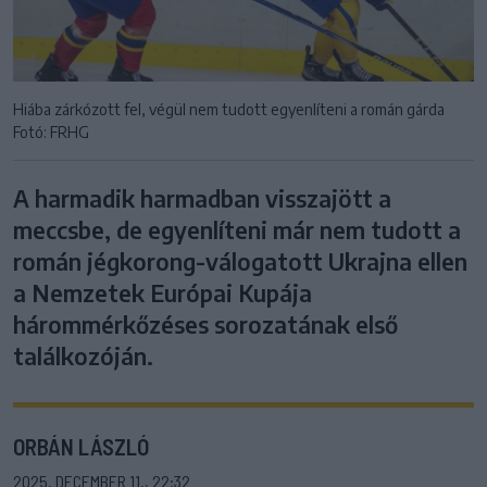
Hiába zárkózott fel, végül nem tudott egyenlíteni a román gárda
Fotó: FRHG
A harmadik harmadban visszajött a
meccsbe, de egyenlíteni már nem tudott a
román jégkorong-válogatott Ukrajna ellen
a Nemzetek Európai Kupája
hárommérkőzéses sorozatának első
találkozóján.
ORBÁN LÁSZLÓ
2025. DECEMBER 11., 22:32