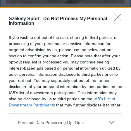
KRÓNIKA
Székely Sport -
Do Not Process My Personal
Information
Miért alacsony Romániában a Duna
vízállása, ha az elmúlt hetekben heves
If you wish to opt-out of the sale, sharing to third parties, or
esőzések voltak?
processing of your personal or sensitive information for
targeted advertising by us, please use the below opt-out
Romániában az elmúlt hetekben heves esőzések
section to confirm your selection. Please note that after your
voltak, az ország mégsem mentesül a Duna alacsony
opt-out request is processed you may continue seeing
interest-based ads based on personal information utilized by
vízállása miatti problémáktól, hiszen már a
us or personal information disclosed to third parties prior to
cernavodai atomerőmű működése is veszélybe
your opt-out. You may separately opt-out of the further
került.
disclosure of your personal information by third parties on the
IAB’s list of downstream participants. This information may
also be disclosed by us to third parties on the
IAB’s List of
Downstream Participants
that may further disclose it to other
third parties.
Personal Data Processing Opt Outs