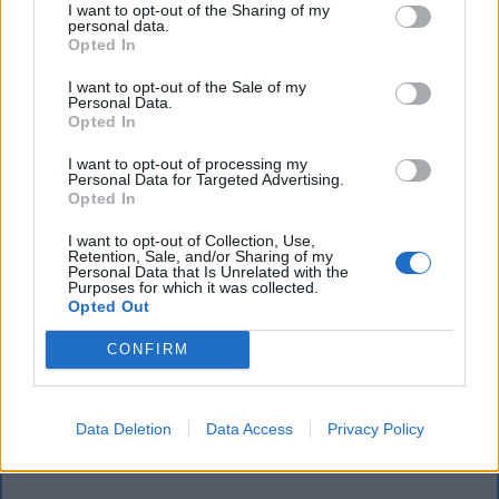
I want to opt-out of the Sharing of my
personal data.
Opted In
I want to opt-out of the Sale of my
Personal Data.
Opted In
I want to opt-out of processing my
Personal Data for Targeted Advertising.
Opted In
KRÓNIKA
I want to opt-out of Collection, Use,
Retention, Sale, and/or Sharing of my
Personal Data that Is Unrelated with the
Majka életveszélyes fenyegetés miatt
Purposes for which it was collected.
Opted Out
lemondta erdélyi koncertjét
CONFIRM
Majka életveszélyes fenyegetést kapott, és emiatt
lemondta a sepsiszentgyörgyi SIC Fesztre tervezett
koncertjét. Majka ezt szerdán a Facebook-oldalán
Data Deletion
Data Access
Privacy Policy
jelentette be.