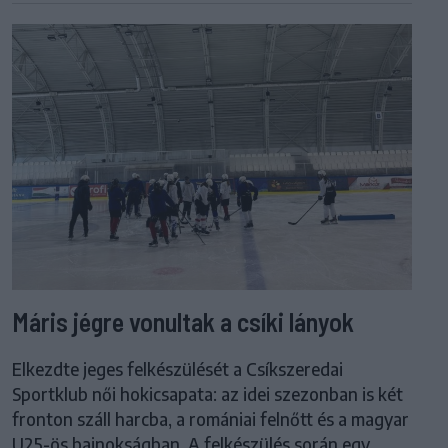
Máris jégre vonultak a csíki lányok
Elkezdte jeges felkészülését a Csíkszeredai
Sportklub női hokicsapata: az idei szezonban is két
fronton száll harcba, a romániai felnőtt és a magyar
U25-ös bajnokságban. A felkészülés során egy