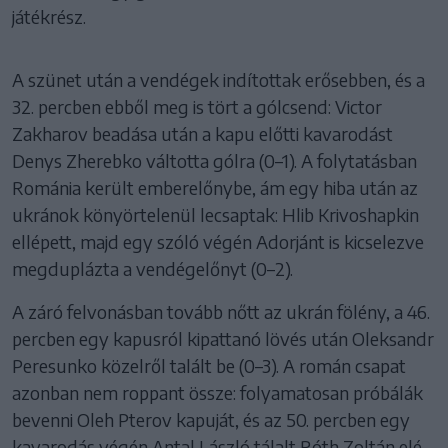
játékrész.
A szünet után a vendégek indítottak erősebben, és a
32. percben ebből meg is tört a gólcsend: Victor
Zakharov beadása után a kapu előtti kavarodást
Denys Zherebko váltotta gólra (0–1). A folytatásban
Románia került emberelőnybe, ám egy hiba után az
ukránok könyörtelenül lecsaptak: Hlib Krivoshapkin
ellépett, majd egy szóló végén Adorjánt is kicselezve
megduplázta a vendégelőnyt (0–2).
A záró felvonásban tovább nőtt az ukrán fölény, a 46.
percben egy kapusról kipattanó lövés után Oleksandr
Peresunko közelről talált be (0–3). A román csapat
azonban nem roppant össze: folyamatosan próbálák
bevenni Oleh Pterov kapuját, és az 50. percben egy
kavarodás végén Antal László tálalt Róth Zoltán elé,