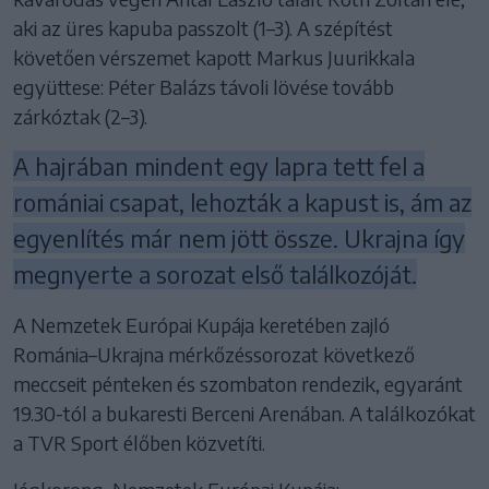
aki az üres kapuba passzolt (1–3). A szépítést
követően vérszemet kapott Markus Juurikkala
együttese: Péter Balázs távoli lövése tovább
zárkóztak (2–3).
A hajrában mindent egy lapra tett fel a
romániai csapat, lehozták a kapust is, ám az
egyenlítés már nem jött össze. Ukrajna így
megnyerte a sorozat első találkozóját.
A Nemzetek Európai Kupája keretében zajló
Románia–Ukrajna mérkőzéssorozat következő
meccseit pénteken és szombaton rendezik, egyaránt
19.30-tól a bukaresti Berceni Arenában. A találkozókat
a TVR Sport élőben közvetíti.