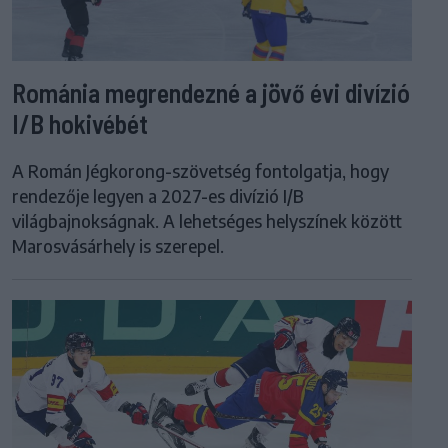
Románia megrendezné a jövő évi divízió
I/B hokivébét
A Román Jégkorong-szövetség fontolgatja, hogy
rendezője legyen a 2027-es divízió I/B
világbajnokságnak. A lehetséges helyszínek között
Marosvásárhely is szerepel.