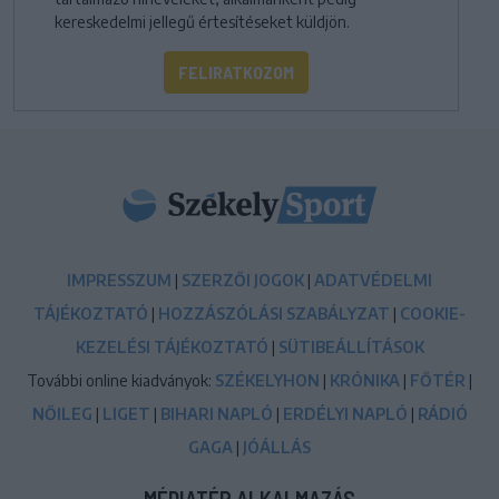
kereskedelmi jellegű értesítéseket küldjön.
FELIRATKOZOM
IMPRESSZUM
|
SZERZŐI JOGOK
|
ADATVÉDELMI
TÁJÉKOZTATÓ
|
HOZZÁSZÓLÁSI SZABÁLYZAT
|
COOKIE-
KEZELÉSI TÁJÉKOZTATÓ
|
SÜTIBEÁLLÍTÁSOK
További online kiadványok:
SZÉKELYHON
|
KRÓNIKA
|
FŐTÉR
|
NŐILEG
|
LIGET
|
BIHARI NAPLÓ
|
ERDÉLYI NAPLÓ
|
RÁDIÓ
GAGA
|
JÓÁLLÁS
MÉDIATÉR ALKALMAZÁS