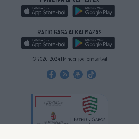
RÁDIÓ GAGA ALKALMAZÁS
© 2020-2024
|
Minden jog fenntartva!