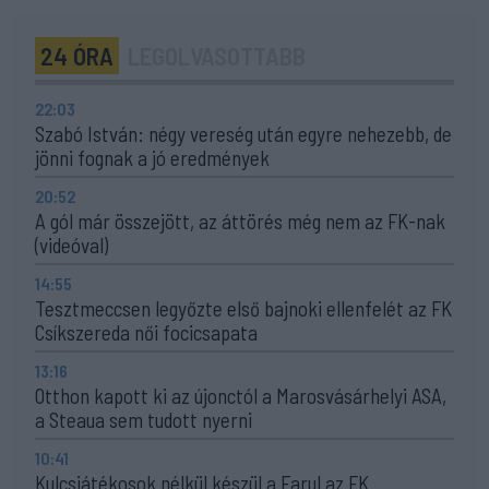
24 ÓRA
LEGOLVASOTTABB
22:03
Szabó István: négy vereség után egyre nehezebb, de
jönni fognak a jó eredmények
20:52
A gól már összejött, az áttörés még nem az FK-nak
(videóval)
14:55
Tesztmeccsen legyőzte első bajnoki ellenfelét az FK
Csíkszereda női focicsapata
13:16
Otthon kapott ki az újonctól a Marosvásárhelyi ASA,
a Steaua sem tudott nyerni
10:41
Kulcsjátékosok nélkül készül a Farul az FK