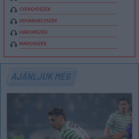
GYERGYÓSZÉK
UDVARHELYSZÉK
HÁROMSZÉK
MAROSSZÉK
AJÁNLJUK MÉG