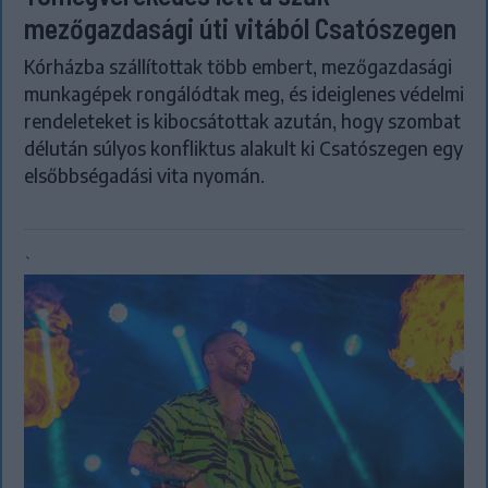
mezőgazdasági úti vitából Csatószegen
Kórházba szállítottak több embert, mezőgazdasági
munkagépek rongálódtak meg, és ideiglenes védelmi
rendeleteket is kibocsátottak azután, hogy szombat
délután súlyos konfliktus alakult ki Csatószegen egy
elsőbbségadási vita nyomán.
`