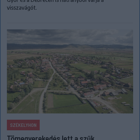
visszavágót.
SZÉKELYHON
Tömegverekedés lett a szűk