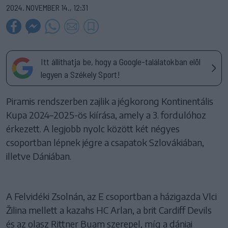
2024. NOVEMBER 14., 12:31
Itt állíthatja be, hogy a Google-találatokban elöl
legyen a Székely Sport!
Piramis rendszerben zajlik a jégkorong Kontinentális
Kupa 2024–2025-ös kiírása, amely a 3. fordulóhoz
érkezett. A legjobb nyolc között két négyes
csoportban lépnek jégre a csapatok Szlovákiában,
illetve Dániában.
A Felvidéki Zsolnán, az E csoportban a házigazda Vlci
Žilina mellett a kazahs HC Arlan, a brit Cardiff Devils
és az olasz Rittner Buam szerepel, míg a dániai