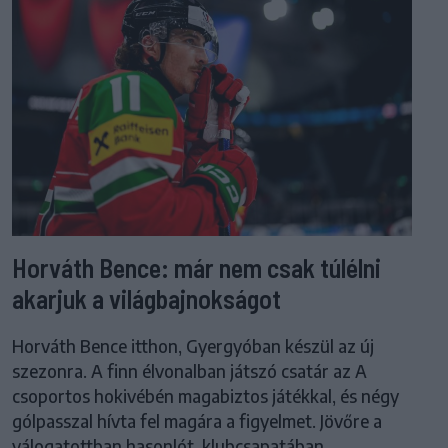
Horváth Bence: már nem csak túlélni
akarjuk a világbajnokságot
Horváth Bence itthon, Gyergyóban készül az új
szezonra. A finn élvonalban játszó csatár az A
csoportos hokivébén magabiztos játékkal, és négy
gólpasszal hívta fel magára a figyelmet. Jövőre a
válogatottban hasonlót, klubcsapatában