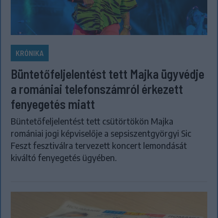
KRÓNIKA
Büntetőfeljelentést tett Majka ügyvédje
a romániai telefonszámról érkezett
fenyegetés miatt
Büntetőfeljelentést tett csütörtökön Majka
romániai jogi képviselője a sepsiszentgyörgyi Sic
Feszt fesztiválra tervezett koncert lemondását
kiváltó fenyegetés ügyében.