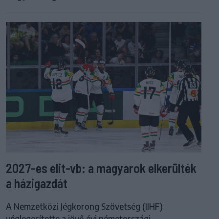
2027-es elit-vb: a magyarok elkerülték
a házigazdát
A Nemzetközi Jégkorong Szövetség (IIHF)
véglegesítette a jövő évi németországi