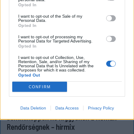
Opted In
I want to opt-out of the Sale of my
Personal Data.
Opted In
I want to opt-out of processing my
Personal Data for Targeted Advertising.
Opted In
I want to opt-out of Collection, Use,
Retention, Sale, and/or Sharing of my
Personal Data that Is Unrelated with the
Purposes for which it was collected.
Opted Out
CONFIRM
FŐTÉR
A Román Rendőrség azt üzeni,
Data Deletion
Data Access
Privacy Policy
semmiképpen ne higgyenek a Román
Rendőrségnek – hírmix