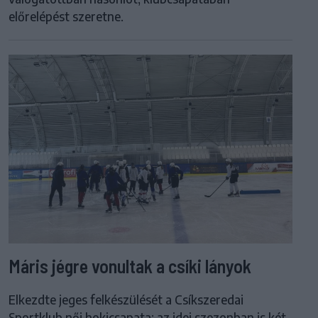
előrelépést szeretne.
Máris jégre vonultak a csíki lányok
Elkezdte jeges felkészülését a Csíkszeredai
Sportklub női hokicsapata: az idei szezonban is két