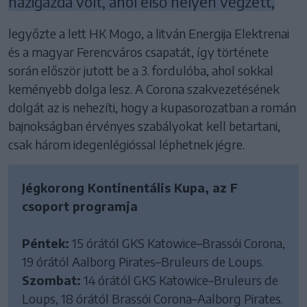
házigazda volt, ahol első helyen végzett,
legyőzte a lett HK Mogo, a litván Energija Elektrenai
és a magyar Ferencváros csapatát, így története
során először jutott be a 3. fordulóba, ahol sokkal
keményebb dolga lesz. A Corona szakvezetésének
dolgát az is nehezíti, hogy a kupasorozatban a román
bajnokságban érvényes szabályokat kell betartani,
csak három idegenlégióssal léphetnek jégre.
Jégkorong Kontinentális Kupa, az F
csoport programja
Péntek:
15 órától GKS Katowice–Brassói Corona,
19 órától Aalborg Pirates–Bruleurs de Loups.
Szombat:
14 órától GKS Katowice–Bruleurs de
Loups, 18 órától Brassói Corona–Aalborg Pirates.