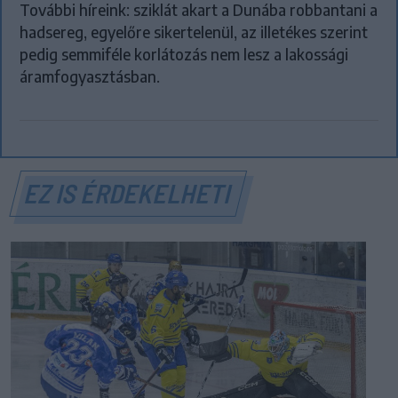
További híreink: sziklát akart a Dunába robbantani a
hadsereg, egyelőre sikertelenül, az illetékes szerint
pedig semmiféle korlátozás nem lesz a lakossági
áramfogyasztásban.
EZ IS ÉRDEKELHETI