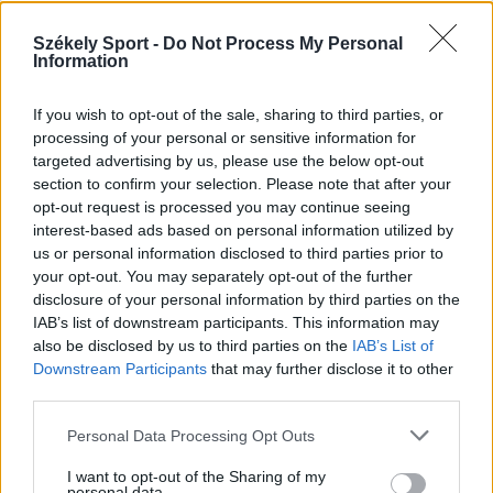
Székely Sport -
Do Not Process My Personal
Information
If you wish to opt-out of the sale, sharing to third parties, or
processing of your personal or sensitive information for
targeted advertising by us, please use the below opt-out
section to confirm your selection. Please note that after your
opt-out request is processed you may continue seeing
interest-based ads based on personal information utilized by
KRÓNIKA
us or personal information disclosed to third parties prior to
your opt-out. You may separately opt-out of the further
Meddig használható még a régi
disclosure of your personal information by third parties on the
személyi?
IAB’s list of downstream participants. This information may
also be disclosed by us to third parties on the
IAB’s List of
Sok román állampolgár még mindig az 1997-es
Downstream Participants
that may further disclose it to other
mintára kiállított személyi igazolványt használja,
third parties.
azonban ezt fokozatosan kivonják a forgalomból,
Personal Data Processing Opt Outs
amint az új elektronikus és egyszerű személyi
igazolványok országszerte elérhetővé válnak.
I want to opt-out of the Sharing of my
personal data.