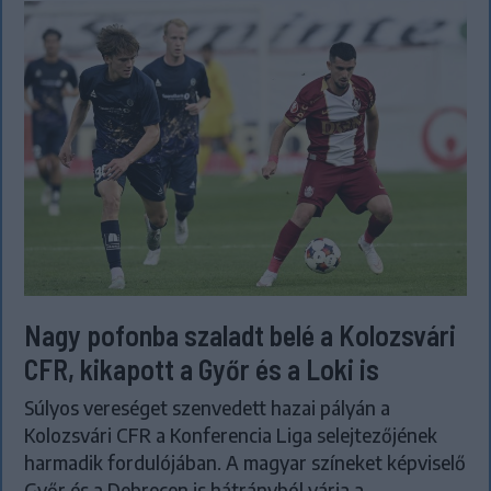
Nagy pofonba szaladt belé a Kolozsvári
CFR, kikapott a Győr és a Loki is
Súlyos vereséget szenvedett hazai pályán a
Kolozsvári CFR a Konferencia Liga selejtezőjének
harmadik fordulójában. A magyar színeket képviselő
Győr és a Debrecen is hátrányból várja a