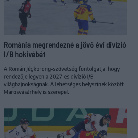
Románia megrendezné a jövő évi divízió
I/B hokivébét
A Román Jégkorong-szövetség fontolgatja, hogy
rendezője legyen a 2027-es divízió I/B
világbajnokságnak. A lehetséges helyszínek között
Marosvásárhely is szerepel.