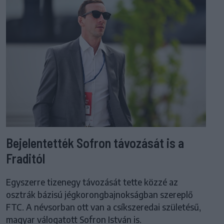
Bejelentették Sofron távozását is a
Fraditól
Egyszerre tizenegy távozását tette közzé az
osztrák bázisú jégkorongbajnokságban szereplő
FTC. A névsorban ott van a csíkszeredai születésű,
magyar válogatott Sofron István is.