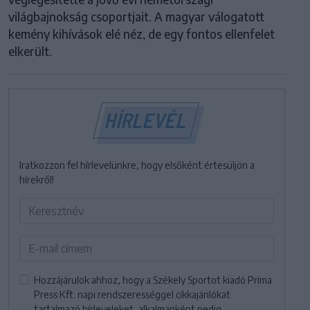
világbajnokság csoportjait. A magyar válogatott
kemény kihívások elé néz, de egy fontos ellenfelet
elkerült.
HÍRLEVÉL
Iratkozzon fel hírlevelünkre, hogy elsőként értesüljön a
hírekről!
Hozzájárulok ahhoz, hogy a Székely Sportot kiadó Príma
Press Kft. napi rendszerességgel cikkajánlókat
tartalmazó hírleveleket, alkalmanként pedig