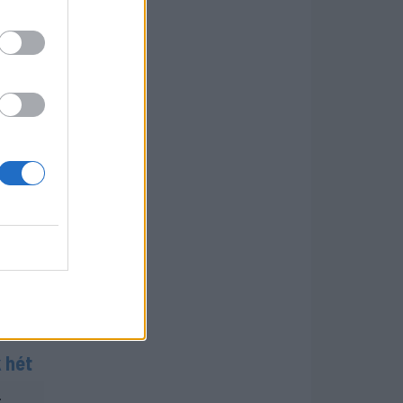
zt is
lező
,
.
ek be”
int
gy
 jók
 hét
-