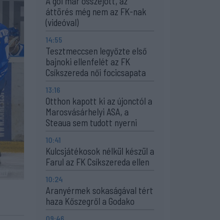
A gól már összejött, az
áttörés még nem az FK-nak
(videóval)
14:55
Tesztmeccsen legyőzte első
bajnoki ellenfelét az FK
Csíkszereda női focicsapata
13:16
Otthon kapott ki az újonctól a
Marosvásárhelyi ASA, a
Steaua sem tudott nyerni
10:41
Kulcsjátékosok nélkül készül a
Farul az FK Csíkszereda ellen
10:24
Aranyérmek sokaságával tért
haza Kőszegről a Godako
09:46