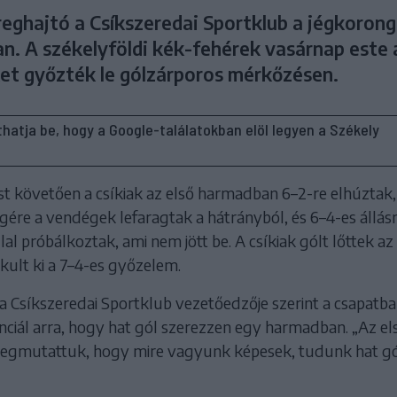
eghajtó a Csíkszeredai Sportklub a jégkorong
an. A székelyföldi kék-fehérek vasárnap este 
et győzték le gólzárporos mérkőzésen.
líthatja be, hogy a Google-találatokban elöl legyen a Székely
st követően a csíkiak az első harmadban 6–2-re elhúztak,
ére a vendégek lefaragtak a hátrányból, és 6–4-es állás
al próbálkoztak, ami nem jött be. A csíkiak gólt lőttek az
kult ki a 7–4-es győzelem.
a Csíkszeredai Sportklub vezetőedzője szerint a csapatb
ciál arra, hogy hat gól szerezzen egy harmadban. „Az el
egmutattuk, hogy mire vagyunk képesek, tudunk hat gól