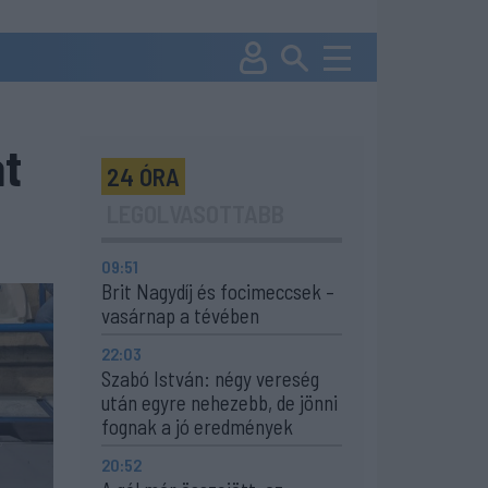
at
24 ÓRA
LEGOLVASOTTABB
09:51
Brit Nagydíj és focimeccsek –
vasárnap a tévében
22:03
Szabó István: négy vereség
után egyre nehezebb, de jönni
fognak a jó eredmények
20:52