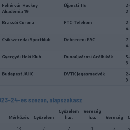
Fehérvár Hockey
Újpesti TE
2
Akadémia 19
2
Brassói Corona
FTC-Telekom
2
4
Csíkszeredai Sportklub
Debreceni EAC
7-
4
Gyergyói Hoki Klub
Dunaújvárosi Acélbikák
5-
3
Budapest JAHC
DVTK Jegesmedvék
2
3
2023–24-es szezon, alapszakasz
Győzelem
Vereség
Mérkőzés
Győzelem
h.u.
h.u.
Vereség
G
13
7
2
1
3
5