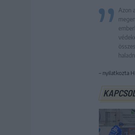
Azon a
megeng
emberh
védeke
összes
haladn
– nyilatkozta H
KAPCSO