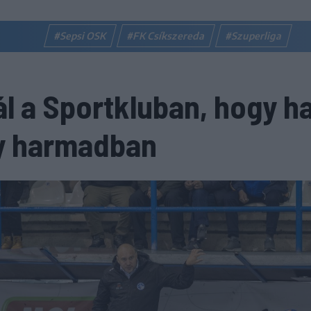
#Sepsi OSK
#FK Csíkszereda
#Szuperliga
l a Sportkluban, hogy h
gy harmadban