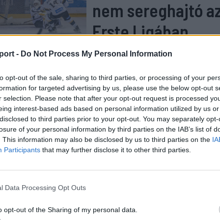
nem sereghajtó a
Erste Ligában
port -
Do Not Process My Personal Information
to opt-out of the sale, sharing to third parties, or processing of your per
mérkőzés után elhittük, hogy milyen jók vagyunk. Nagyon
formation for targeted advertising by us, please use the below opt-out s
ágosan támadó szellemben. Nem olyan rég Kangyal Balá
r selection. Please note that after your opt-out request is processed y
nden edző utálja az oda-vissza játékot. Ez így is van.
eing interest-based ads based on personal information utilized by us or
disclosed to third parties prior to your opt-out. You may separately opt-
losure of your personal information by third parties on the IAB’s list of
kuszáltunk eléggé, és egyszerűen csak támadtunk,
. This information may also be disclosed by us to third parties on the
IA
unk, nem volt védekezésünk, kaptunk hat gólt húsz 
Participants
that may further disclose it to other third parties.
 Ez rengeteg, egy ilyen jó csapat ellen négy gólos hátr
 nehéz visszajönni.
l Data Processing Opt Outs
sokkal jobbak vagyunk, mint amit az első játékrészben
o opt-out of the Sharing of my personal data.