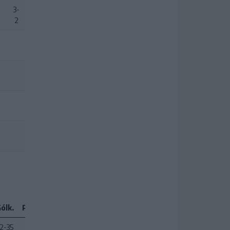
-
3-
2
-
-
ólk.
Pont
2-35
26