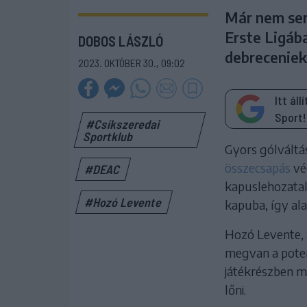
Már nem ser
Erste Ligáb
DOBOS LÁSZLÓ
debreceniek
2023. OKTÓBER 30., 09:02
Itt ál
Sport!
#Csíkszeredai
Sportklub
Gyors gólváltá
összecsapás
vég
#DEAC
kapuslehozatall
#Hozó Levente
kapuba, így ala
Hozó Levente, 
megvan a poten
játékrészben m
lőni.