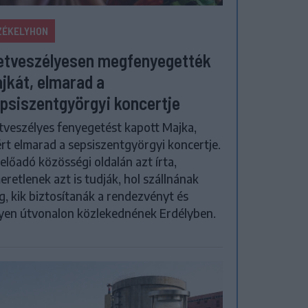
ZÉKELYHON
etveszélyesen megfenyegették
jkát, elmarad a
psiszentgyörgyi koncertje
tveszélyes fenyegetést kapott Majka,
rt elmarad a sepsiszentgyörgyi koncertje.
előadó közösségi oldalán azt írta,
eretlenek azt is tudják, hol szállnának
, kik biztosítanák a rendezvényt és
yen útvonalon közlekednének Erdélyben.