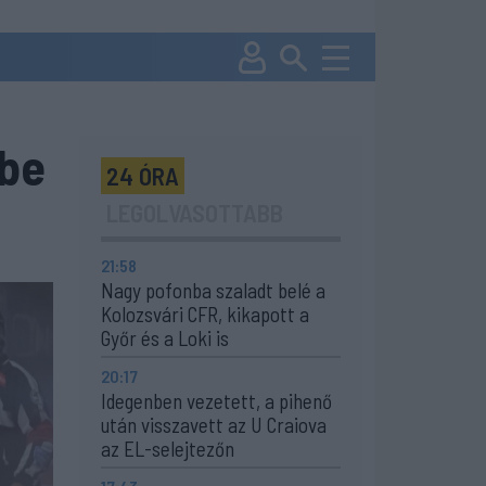
ybe
24 ÓRA
LEGOLVASOTTABB
21:58
Nagy pofonba szaladt belé a
Kolozsvári CFR, kikapott a
Győr és a Loki is
20:17
Idegenben vezetett, a pihenő
után visszavett az U Craiova
az EL-selejtezőn