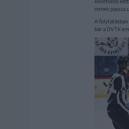
következő kett
remek passza u
A folytatásban 
bár a DVTK embe