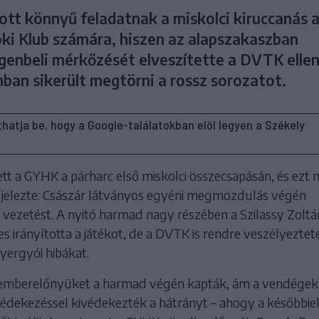
tt könnyű feladatnak a miskolci kiruccanás 
ki Klub számára, hiszen az alapszakaszban
genbeli mérkőzését elveszítette a DVTK ellen
nban sikerült megtörni a rossz sorozatot.
líthatja be, hogy a Google-találatokban elöl legyen a Székely
t a GYHK a párharc első miskolci összecsapásán, és ezt 
 jelezte: Császár látványos egyéni megmozdulás végén
 vezetést. A nyitó harmad nagy részében a Szilassy Zoltá
s irányította a játékot, de a DVTK is rendre veszélyeztete
yergyói hibákat.
ő emberelőnyüket a harmad végén kapták, ám a vendégek
édekezéssel kivédekezték a hátrányt – ahogy a későbbie