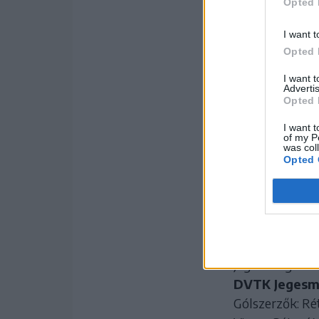
Opted 
I want t
Opted 
I want 
Advertis
Opted 
I want t
of my P
was col
Opted 
Fotó: DVTK Jegesm
Jégkorong Erst
DVTK Jegesmed
Gólszerzők: Rétf