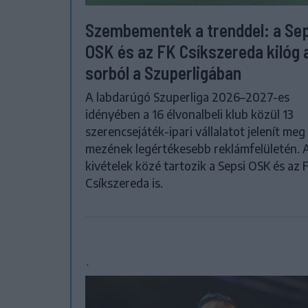
Szembementek a trenddel: a Se
OSK és az FK Csíkszereda kilóg 
sorból a Szuperligában
A labdarúgó Szuperliga 2026–2027-es
idényében a 16 élvonalbeli klub közül 13
szerencsejáték-ipari vállalatot jelenít meg
mezének legértékesebb reklámfelületén. 
kivételek közé tartozik a Sepsi OSK és az 
Csíkszereda is.
`