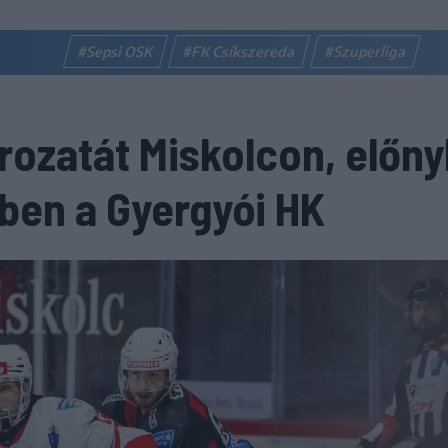
#Sepsi OSK
#FK Csíkszereda
#Szuperliga
rozatát Miskolcon, előn
őben a Gyergyói HK