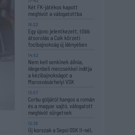
17:43
Két FK-játékos kapott
meghívót a válogatottba
16:22
Egy újonc jelentkezett, több
átsorolás a Csík körzeti
focibajnokság új idényében
14:52
Nem kell senkinek állnia,
idegenbeli meccsekkel indítja
a kézibajnokságot a
Marosvásárhelyi VSK
13:57
Corbu góljától hangos a román
és a magyar sajtó, válogatott
meghívót sürgetnek
12:36
Új korszak a Sepsi OSK II-nél,