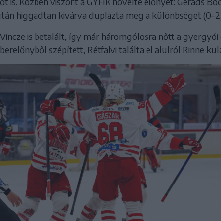
őt is. Közben viszont a GYHK növelte előnyét: Gerads Bo
tán higgadtan kivárva duplázta meg a különbséget (0–2)
Vincze is betalált, így már háromgólosra nőtt a gyergyói 
relőnyből szépített, Rétfalvi találta el alulról Rinne kul