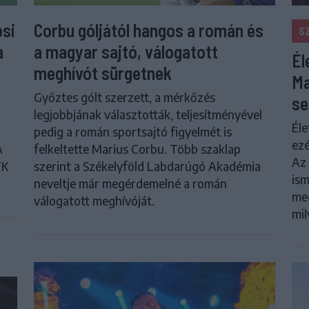
psi
Corbu góljától hangos a román és
S
a
a magyar sajtó, válogatott
Él
meghívót sürgetnek
Ma
Győztes gólt szerzett, a mérkőzés
se
legjobbjának választották, teljesítményével
Éle
pedig a román sportsajtó figyelmét is
ezé
A
felkeltette Marius Corbu. Több szaklap
Az 
FK
szerint a Székelyföld Labdarúgó Akadémia
ism
neveltje már megérdemelné a román
meg
válogatott meghívóját.
mil