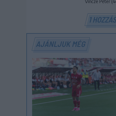
Vincze Péter (44
1 HOZZÁ
AJÁNLJUK MÉG