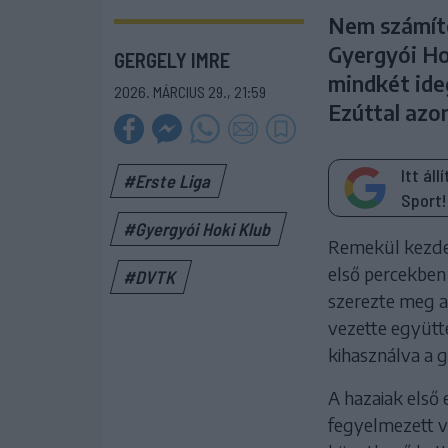
Nem számíto
Gyergyói Ho
GERGELY IMRE
mindkét ide
2026. MÁRCIUS 29., 21:59
Ezúttal azo
Itt ál
#Erste Liga
Sport!
#Gyergyói Hoki Klub
Remekül kezdet
első percekben
#DVTK
szerezte meg a
vezette együtte
kihasználva a g
A hazaiak els
fegyelmezett v