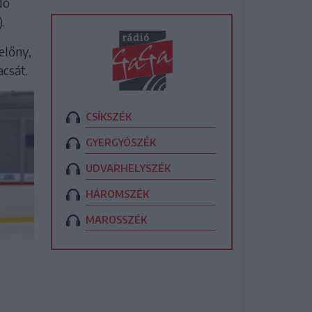
dó
.
előny,
acsát.
CSÍKSZÉK
GYERGYÓSZÉK
UDVARHELYSZÉK
HÁROMSZÉK
MAROSSZÉK