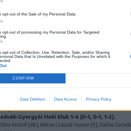
In
o opt-out of the Sale of my Personal Data.
In
to opt-out of processing my Personal Data for Targeted
ing.
In
o opt-out of Collection, Use, Retention, Sale, and/or Sharing
ersonal Data that Is Unrelated with the Purposes for which it
lected.
Out
CONFIRM
edvék/Nagy Gábor Sándor
Data Deletion
Data Access
Privacy Policy
e Liga, elődöntő, harmadik mérkőzés:
vék–Gyergyói Hoki Klub 1–4 (0–1, 0–1, 1–2).
alvi Kristóf (48.), illetve Császár Hunor (9.), Dallas Gerads 