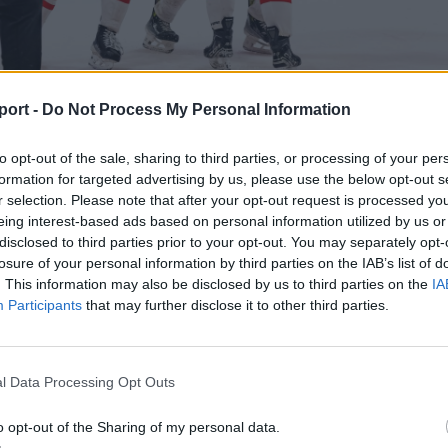
port -
Do Not Process My Personal Information
edvék/Nagy Gábor Sándor
to opt-out of the sale, sharing to third parties, or processing of your per
iskolciak mindent egy lapra feltéve támadtak, de a GYHK
formation for targeted advertising by us, please use the below opt-out s
 zárt védekezése nem engedett újabb gólt. A végén Vinc
r selection. Please note that after your opt-out request is processed y
eing interest-based ads based on personal information utilized by us or
, üres kapuba lőtt találattal végleg lezárta a mérkőzést.
disclosed to third parties prior to your opt-out. You may separately opt-
losure of your personal information by third parties on the IAB’s list of
 Klub ezzel 2:1-re vezet az egyik fél negyedik győzelmé
. This information may also be disclosed by us to third parties on the
IA
n. A folytatás hétfőn este, ismét Miskolcon.
Participants
that may further disclose it to other third parties.
l Data Processing Opt Outs
o opt-out of the Sharing of my personal data.