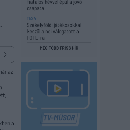
fiatalos hévvel épül a jövő
a
csapata
11:24
.
Székelyföldi játékosokkal
készül a női válogatott a
FOTE-ra
MÉG TÖBB FRISS HÍR
már az
n
tt,
kben a