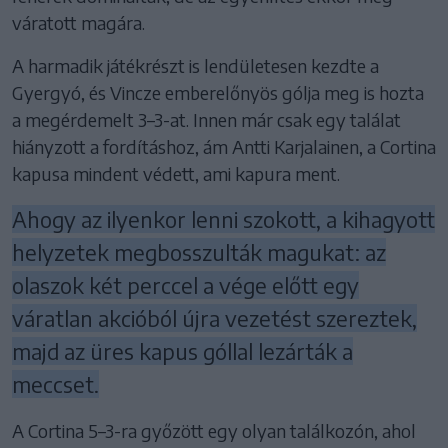
váratott magára.
A harmadik játékrészt is lendületesen kezdte a
Gyergyó, és Vincze emberelőnyös gólja meg is hozta
a megérdemelt 3–3-at. Innen már csak egy találat
hiányzott a fordításhoz, ám Antti Karjalainen, a Cortina
kapusa mindent védett, ami kapura ment.
Ahogy az ilyenkor lenni szokott, a kihagyott
helyzetek megbosszulták magukat: az
olaszok két perccel a vége előtt egy
váratlan akcióból újra vezetést szereztek,
majd az üres kapus góllal lezárták a
meccset.
A Cortina 5–3-ra győzött egy olyan találkozón, ahol