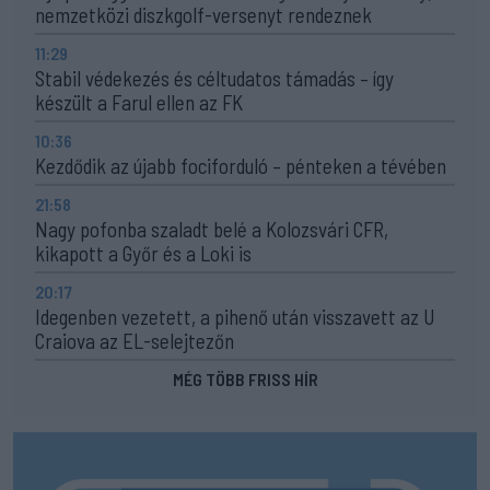
nemzetközi diszkgolf-versenyt rendeznek
11:29
Stabil védekezés és céltudatos támadás – így
készült a Farul ellen az FK
10:36
Kezdődik az újabb fociforduló – pénteken a tévében
21:58
Nagy pofonba szaladt belé a Kolozsvári CFR,
kikapott a Győr és a Loki is
20:17
Idegenben vezetett, a pihenő után visszavett az U
Craiova az EL-selejtezőn
MÉG TÖBB FRISS HÍR