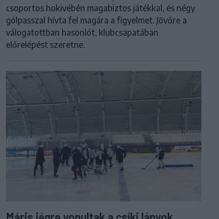
csoportos hokivébén magabiztos játékkal, és négy
gólpasszal hívta fel magára a figyelmet. Jövőre a
válogatottban hasonlót, klubcsapatában
előrelépést szeretne.
Máris jégre vonultak a csíki lányok