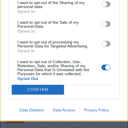
I want to opt-out of the Sharing of my
lemondta a sepsiszentgyörgyi SIC Fesztre tervezett
personal data.
Opted In
koncertjét. Majka ezt szerdán a Facebook-oldalán
jelentette be.
I want to opt-out of the Sale of my
Personal Data.
Opted In
I want to opt-out of processing my
Personal Data for Targeted Advertising.
Opted In
I want to opt-out of Collection, Use,
Retention, Sale, and/or Sharing of my
Personal Data that Is Unrelated with the
Purposes for which it was collected.
Opted Out
CONFIRM
Data Deletion
Data Access
Privacy Policy
FŐTÉR