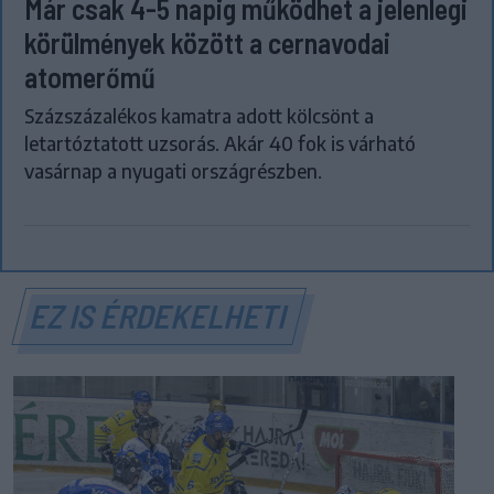
Már csak 4-5 napig működhet a jelenlegi
körülmények között a cernavodai
atomerőmű
Százszázalékos kamatra adott kölcsönt a
letartóztatott uzsorás. Akár 40 fok is várható
vasárnap a nyugati országrészben.
EZ IS ÉRDEKELHETI