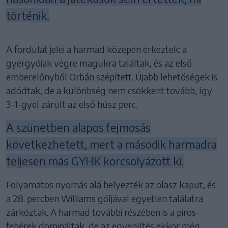
történik.
A fordulat jelei a harmad közepén érkeztek: a
gyergyóiak végre magukra találtak, és az első
emberelőnyből Orbán szépített. Újabb lehetőségek is
adódtak, de a különbség nem csökkent tovább, így
3–1-gyel zárult az első húsz perc.
A szünetben alapos fejmosás
következhetett, mert a második harmadra
teljesen más GYHK korcsolyázott ki.
Folyamatos nyomás alá helyezték az olasz kaput, és
a 28. percben Williams góljával egyetlen találatra
zárkóztak. A harmad további részében is a piros-
fehérek domináltak, de az egyenlítés ekkor még