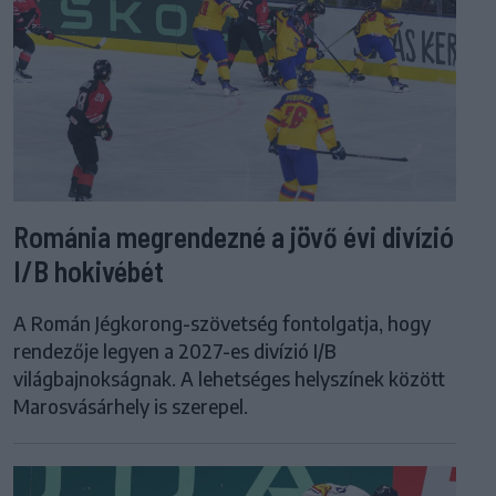
Románia megrendezné a jövő évi divízió
I/B hokivébét
A Román Jégkorong-szövetség fontolgatja, hogy
rendezője legyen a 2027-es divízió I/B
világbajnokságnak. A lehetséges helyszínek között
Marosvásárhely is szerepel.