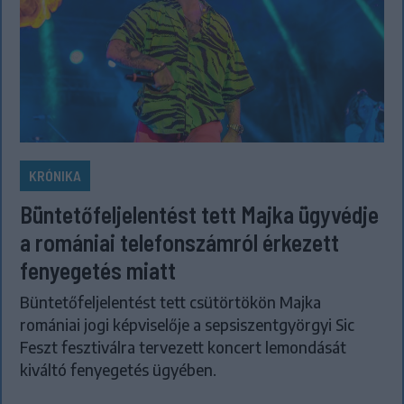
KRÓNIKA
Büntetőfeljelentést tett Majka ügyvédje
a romániai telefonszámról érkezett
fenyegetés miatt
Büntetőfeljelentést tett csütörtökön Majka
romániai jogi képviselője a sepsiszentgyörgyi Sic
Feszt fesztiválra tervezett koncert lemondását
kiváltó fenyegetés ügyében.