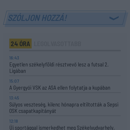
SZÓLJON HOZZÁ!
24 ÓRA
LEGOLVASOTTABB
16:43
Egyetlen székelyföldi résztvevő lesz a futsal 2.
Ligában
15:07
A Gyergyói VSK az ASA ellen folytatja a kupában
13:45
Súlyos veszteség, kilenc hónapra eltiltották a Sepsi
OSK csapatkapitányát
12:18
Új sportággal ismerkedhet meg Székelyudvarhely,