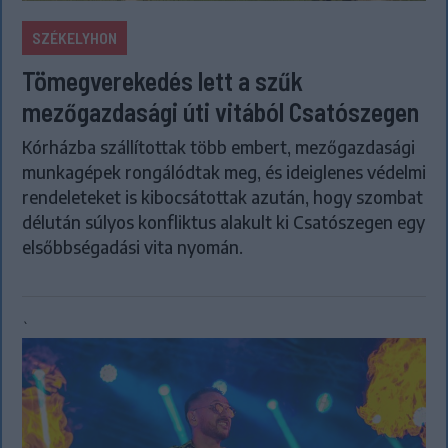
SZÉKELYHON
Tömegverekedés lett a szűk
mezőgazdasági úti vitából Csatószegen
Kórházba szállítottak több embert, mezőgazdasági
munkagépek rongálódtak meg, és ideiglenes védelmi
rendeleteket is kibocsátottak azután, hogy szombat
délután súlyos konfliktus alakult ki Csatószegen egy
elsőbbségadási vita nyomán.
`