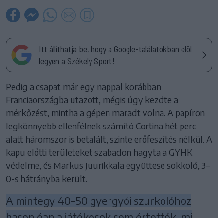
Itt állíthatja be, hogy a Google-találatokban elöl
legyen a Székely Sport!
Pedig a csapat már egy nappal korábban
Franciaországba utazott, mégis úgy kezdte a
mérkőzést, mintha a gépen maradt volna. A papíron
legkönnyebb ellenfélnek számító Cortina hét perc
alatt háromszor is betalált, szinte erőfeszítés nélkül. A
kapu előtti területeket szabadon hagyta a GYHK
védelme, és Markus Juurikkala együttese sokkoló, 3–
0-s hátrányba került.
A mintegy 40–50 gyergyói szurkolóhoz
hasonlóan a játékosok sem értették, mi