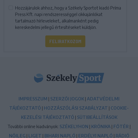
Hozzájárulok ahhoz, hogy a Székely Sportot kiadó Príma
Press Kft. napi rendszerességgel cikkajánlókat
tartalmazó hírleveleket, alkalmanként pedig
kereskedelmi jellegű értesítéseket küldjön.
FELIRATKOZOM
IMPRESSZUM
|
SZERZŐI JOGOK
|
ADATVÉDELMI
TÁJÉKOZTATÓ
|
HOZZÁSZÓLÁSI SZABÁLYZAT
|
COOKIE-
KEZELÉSI TÁJÉKOZTATÓ
|
SÜTIBEÁLLÍTÁSOK
További online kiadványok:
SZÉKELYHON
|
KRÓNIKA
|
FŐTÉR
|
NŐILEG
|
LIGET
|
BIHARI NAPLÓ
|
ERDÉLYI NAPLÓ
|
RÁDIÓ