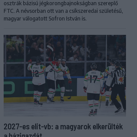
osztrák bázisú jégkorongbajnokságban szereplő
FTC. A névsorban ott van a csíkszeredai születésű,
magyar válogatott Sofron István is.
2027-es elit-vb: a magyarok elkerülték
a házigazdát