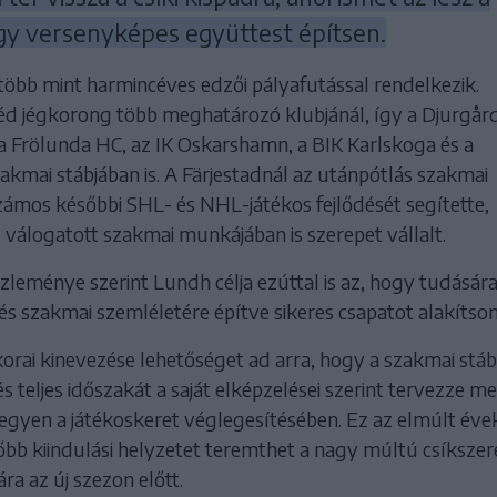
ogy versenyképes együttest építsen.
több mint harmincéves edzői pályafutással rendelkezik.
éd jégkorong több meghatározó klubjánál, így a Djurgår
 a Frölunda HC, az IK Oskarshamn, a BIK Karlskoga és a
akmai stábjában is. A Färjestadnál az utánpótlás szakmai
zámos későbbi SHL- és NHL-játékos fejlődését segítette,
 válogatott szakmai munkájában is szerepet vállalt.
leménye szerint Lundh célja ezúttal is az, hogy tudására
és szakmai szemléletére építve sikeres csapatot alakítson 
orai kinevezése lehetőséget ad arra, hogy a szakmai stá
és teljes időszakát a saját elképzelései szerint tervezze me
vegyen a játékoskeret véglegesítésében. Ez az elmúlt év
bb kiindulási helyzetet teremthet a nagy múltú csíkszer
a az új szezon előtt.