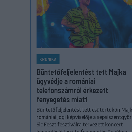
KRÓNIKA
Büntetőfeljelentést tett Majka
ügyvédje a romániai
telefonszámról érkezett
fenyegetés miatt
Büntetőfeljelentést tett csütörtökön Maj
romániai jogi képviselője a sepsiszentgyör
Sic Feszt fesztiválra tervezett koncert
lemondását kiváltó fenyegetés ügyében.