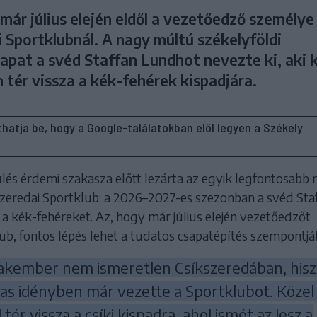
már július elején eldől a vezetőedző személye
 Sportklubnál. A nagy múltú székelyföldi
apat a svéd Staffan Lundhot nevezte ki, aki 
 tér vissza a kék-fehérek kispadjára.
líthatja be, hogy a Google-találatokban elöl legyen a Székely
ülés érdemi szakasza előtt lezárta az egyik legfontosabb 
szeredai Sportklub: a 2026–2027-es szezonban a svéd Sta
 a kék-fehéreket. Az, hogy már július elején vezetőedzőt
lub, fontos lépés lehet a tudatos csapatépítés szempontjá
zakember nem ismeretlen Csíkszeredában, hisz
s idényben már vezette a Sportklubot. Közel
 tér vissza a csíki kispadra, ahol ismét az lesz a