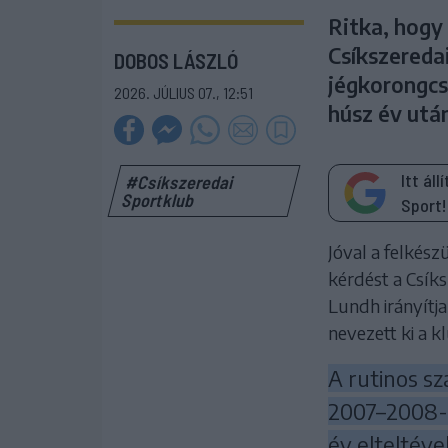
Ritka, hogy 
Csíkszeredai
DOBOS LÁSZLÓ
jégkorongcs
2026. JÚLIUS 07., 12:51
húsz év után
Itt ál
#Csíkszeredai
Sportklub
Sport!
Jóval a felkész
kérdést a Csík
Lundh irányítja
nevezett ki a k
A rutinos s
2007–2008-a
év elteltével