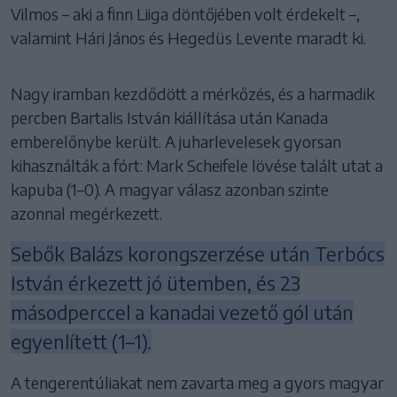
Vilmos – aki a finn Liiga döntőjében volt érdekelt –,
valamint Hári János és Hegedüs Levente maradt ki.
Nagy iramban kezdődött a mérkőzés, és a harmadik
percben Bartalis István kiállítása után Kanada
emberelőnybe került. A juharlevelesek gyorsan
kihasználták a fórt: Mark Scheifele lövése talált utat a
kapuba (1–0). A magyar válasz azonban szinte
azonnal megérkezett.
Sebők Balázs korongszerzése után Terbócs
István érkezett jó ütemben, és 23
másodperccel a kanadai vezető gól után
egyenlített (1–1).
A tengerentúliakat nem zavarta meg a gyors magyar