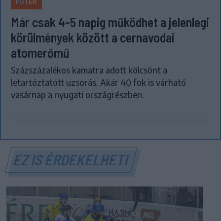
FŐTÉR
Már csak 4-5 napig működhet a jelenlegi
körülmények között a cernavodai
atomerőmű
Százszázalékos kamatra adott kölcsönt a
letartóztatott uzsorás. Akár 40 fok is várható
vasárnap a nyugati országrészben.
EZ IS ÉRDEKELHETI