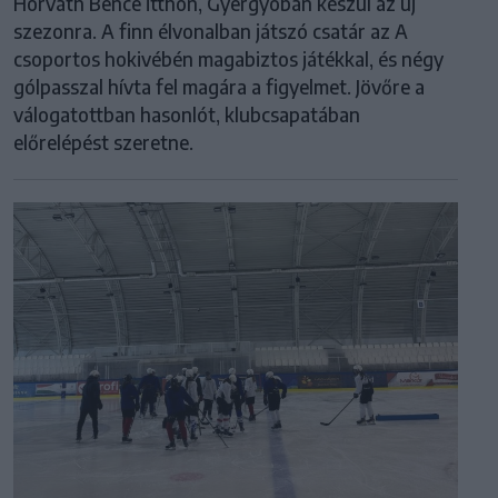
Horváth Bence itthon, Gyergyóban készül az új
szezonra. A finn élvonalban játszó csatár az A
csoportos hokivébén magabiztos játékkal, és négy
gólpasszal hívta fel magára a figyelmet. Jövőre a
válogatottban hasonlót, klubcsapatában
előrelépést szeretne.