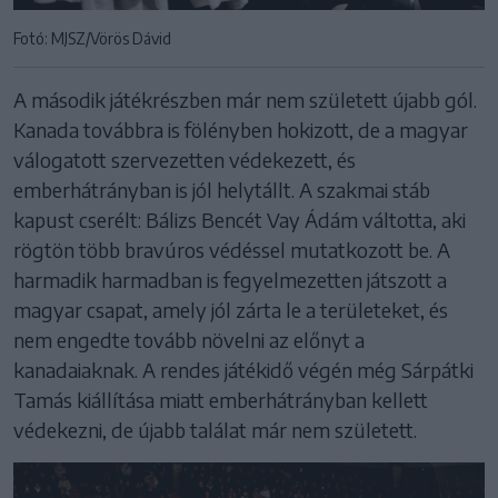
Fotó: MJSZ/Vörös Dávid
A második játékrészben már nem született újabb gól.
Kanada továbbra is fölényben hokizott, de a magyar
válogatott szervezetten védekezett, és
emberhátrányban is jól helytállt. A szakmai stáb
kapust cserélt: Bálizs Bencét Vay Ádám váltotta, aki
rögtön több bravúros védéssel mutatkozott be. A
harmadik harmadban is fegyelmezetten játszott a
magyar csapat, amely jól zárta le a területeket, és
nem engedte tovább növelni az előnyt a
kanadaiaknak. A rendes játékidő végén még Sárpátki
Tamás kiállítása miatt emberhátrányban kellett
védekezni, de újabb találat már nem született.