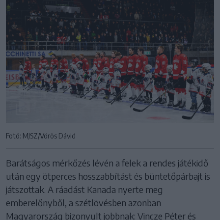
Fotó: MJSZ/Vörös Dávid
Barátságos mérkőzés lévén a felek a rendes játékidő
után egy ötperces hosszabbítást és büntetőpárbajt is
játszottak. A ráadást Kanada nyerte meg
emberelőnyből, a szétlövésben azonban
Magyarország bizonyult jobbnak: Vincze Péter és