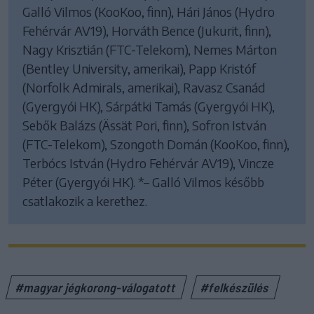
Galló Vilmos (KooKoo, finn), Hári János (Hydro
Fehérvár AV19), Horváth Bence (Jukurit, finn),
Nagy Krisztián (FTC-Telekom), Nemes Márton
(Bentley University, amerikai), Papp Kristóf
(Norfolk Admirals, amerikai), Ravasz Csanád
(Gyergyói HK), Sárpátki Tamás (Gyergyói HK),
Sebők Balázs (Ässät Pori, finn), Sofron István
(FTC-Telekom), Szongoth Domán (KooKoo, finn),
Terbócs István (Hydro Fehérvár AV19), Vincze
Péter (Gyergyói HK). *– Galló Vilmos később
csatlakozik a kerethez.
#magyar jégkorong-válogatott
#felkészülés