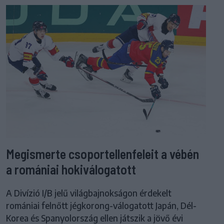
Megismerte csoportellenfeleit a vébén
a romániai hokiválogatott
A Divízió I/B jelű világbajnokságon érdekelt
romániai felnőtt jégkorong-válogatott Japán, Dél-
Korea és Spanyolország ellen játszik a jövő évi