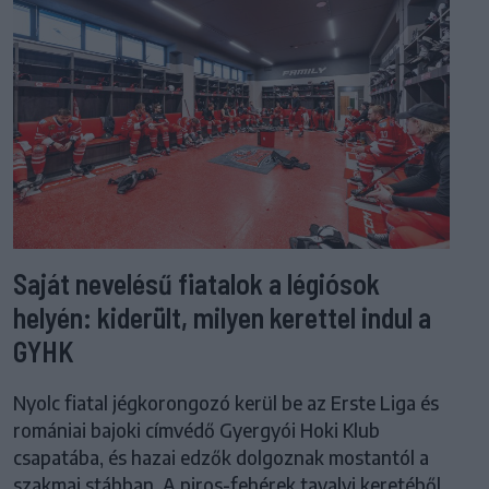
Saját nevelésű fiatalok a légiósok
helyén: kiderült, milyen kerettel indul a
GYHK
Nyolc fiatal jégkorongozó kerül be az Erste Liga és
romániai bajoki címvédő Gyergyói Hoki Klub
csapatába, és hazai edzők dolgoznak mostantól a
szakmai stábban. A piros-fehérek tavalyi keretéből