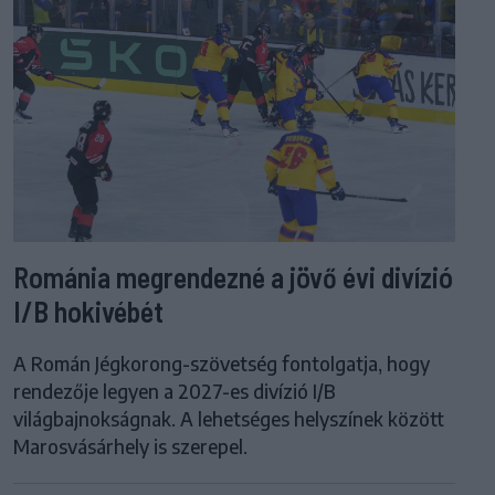
Románia megrendezné a jövő évi divízió
I/B hokivébét
A Román Jégkorong-szövetség fontolgatja, hogy
rendezője legyen a 2027-es divízió I/B
világbajnokságnak. A lehetséges helyszínek között
Marosvásárhely is szerepel.