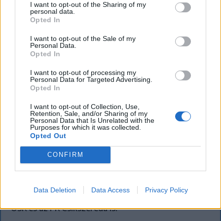
I want to opt-out of the Sharing of my
personal data.
Opted In
I want to opt-out of the Sale of my
Personal Data.
Opted In
I want to opt-out of processing my
Personal Data for Targeted Advertising.
Opted In
I want to opt-out of Collection, Use,
Szembementek a trenddel: a Sepsi OSK
Retention, Sale, and/or Sharing of my
Personal Data that Is Unrelated with the
és az FK Csíkszereda kilóg a sorból a
Purposes for which it was collected.
Opted Out
Szuperligában
CONFIRM
A labdarúgó Szuperliga 2026–2027-es idényében a
16 élvonalbeli klub közül 13 szerencsejáték-ipari
vállalatot jelenít meg mezének legértékesebb
Data Deletion
Data Access
Privacy Policy
reklámfelületén. A kivételek közé tartozik a Sepsi
OSK és az FK Csíkszereda is.