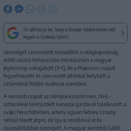
Itt állíthatja be, hogy a Google-találatokban elöl
legyen a Székely Sport!
Vereséget szenvedett Kanadától a világbajnokság
előtti utolsó felkészülési mérkőzésén a magyar
jégkorong-válogatott (3–1), de a Majoross-csapat
fegyelmezett és szervezett játékkal helytállt a
sztárokkal felálló riválissal szemben.
A nemzeti csapat az olimpiai ezüstérmes, NHL-
sztárokkal teletűzdelt kanadai gárdával találkozott a
svájci Neuchâtelben, amely ugyan Sidney Crosby
nélkül lépett jégre, de így is rendkívül erős
összeállításban szerepelt. A magyar keretből Galló