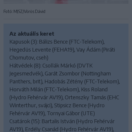
Fotó: MJSZ/Vörös Dávid
Az aktuális keret
Kapusok (3): Bálizs Bence (FTC-Telekom),
Hegedüs Levente (FEHA19), Vay Ádám (Piráti
Chomutov, cseh)
Hátvédek (8): Csollák Márkó (DVTK
Jegesmedvék), Garát Zsombor (Nottingham
Panthers, brit), Hadobás Zétény (FTC-Telekom),
Horváth Milán (FTC-Telekom), Kiss Roland
(Hydro Fehérvár AV19), Ortenszky Tamás (EHC
Winterthur, svájci), Stipsicz Bence (Hydro
Fehérvár AV19), Tornyai Gábor (UTE)
Csatárok (15): Bartalis István (Hydro Fehérvár
AV19), Erdély Csanád (Hydro Fehérvár AV19),