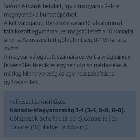
Sofron István is betalált, így a magyarok 2–1-re
megnyerték a büntetőpárbajt.
A két válogatott története során 16. alkalommal
találkozott egymással, és megszületett a 16. kanadai
siker is. Az összesített gólkülönbség 87–13 Kanada
javára.
A magyar válogatott számára ez volt a világbajnoki
felkészülés tizedik és egyben utolsó mérkőzése. A
mérleg kilenc vereség és egy hosszabbításos
győzelem lett.
Felkészülési mérkőzés:
Kanada–Magyarország 3–1 (3–1, 0–0, 0–0).
Gólszerzők: Scheifele (3. perc), Cozens (6.) és
Tavares (16.), illetve Terbócs (4.).