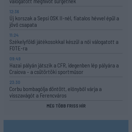
válogatott meghívót sürgetnek
12:36
Új korszak a Sepsi OSK II-nél, fiatalos hévvel épül a
jövő csapata
11:24
Székelyföldi játékosokkal készül a női válogatott a
FOTE-ra
09:49
Hazai pályán játszik a CFR, idegenben lép pályára a
Craiova – a csütörtöki sportműsor
23:30
Corbu bombagólja döntött, előnyből várja a
visszavágót a Ferencváros
MÉG TÖBB FRISS HÍR