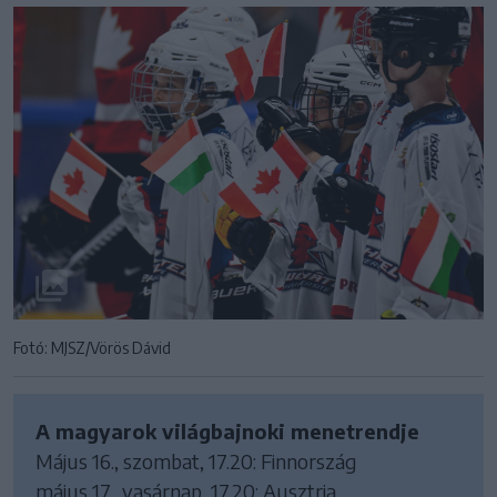
Fotó: MJSZ/Vörös Dávid
A magyarok világbajnoki menetrendje
Május 16., szombat, 17.20: Finnország
május 17., vasárnap, 17.20: Ausztria