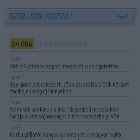
SZÓLJON HOZZÁ!
24 ÓRA
LEGOLVASOTTABB
17:43
Két FK-játékos kapott meghívót a válogatottba
16:22
Egy újonc jelentkezett, több átsorolás a Csík körzeti
focibajnokság új idényében
14:52
Nem kell senkinek állnia, idegenbeli meccsekkel
indítja a kézibajnokságot a Marosvásárhelyi VSK
13:57
Corbu góljától hangos a román és a magyar sajtó,