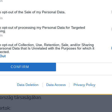
In
trália, Hollandia, Törökország
ahsztán, Lettország, Románia
o opt-out of the Sale of my Personal Data.
In
válogatott – Divízió II/A
to opt-out of processing my Personal Data for Targeted
rszág), 2027. április 4–10.
ing.
In
án, Nagy-Britannia, Románia
o opt-out of Collection, Use, Retention, Sale, and/or Sharing
-Korea, Kína, Horvátország
ersonal Data that Is Unrelated with the Purposes for which it
lected.
Out
etek Kupája: Észtországban kezd Románia
esszuson az is eldőlt, hogy a román férfi felnőtt válogato
CONFIRM
ek Kupája 2026–2027-es idényének első tornáját
játssza.
Data Deletion
Data Access
Privacy Policy
 a Narancssárga csoportba került Litvánia, Spanyolorszá
ország társaságában.
ortok: