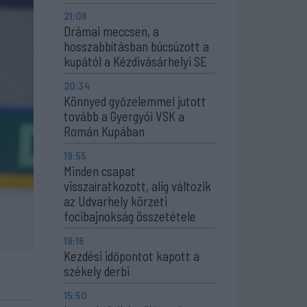
21:08
Drámai meccsen, a
hosszabbításban búcsúzott a
kupától a Kézdivásárhelyi SE
20:34
Könnyed győzelemmel jutott
tovább a Gyergyói VSK a
Román Kupában
19:55
Minden csapat
visszaíratkozott, alig változik
az Udvarhely körzeti
focibajnokság összetétele
19:16
Kezdési időpontot kapott a
székely derbi
15:50