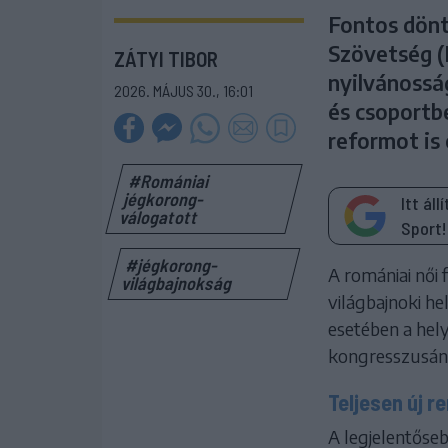
Fontos dönt
Szövetség (I
ZÁTYI TIBOR
nyilvánossá
2026. MÁJUS 30., 16:01
és csoportb
reformot is
#Romániai
jégkorong-
Itt ál
válogatott
Sport!
#jégkorong-
A romániai női f
világbajnokság
világbajnoki hel
esetében a hely
kongresszusán 
Teljesen új r
A legjelentőseb