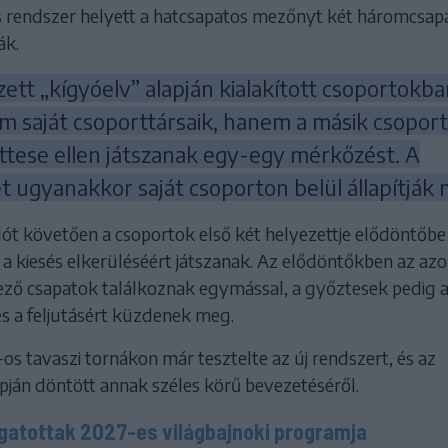
rendszer helyett a hatcsapatos mezőnyt két háromcsap
ák.
tt „kígyóelv” alapján kialakított csoportokba
m saját csoporttársaik, hanem a másik csoport
tese ellen játszanak egy-egy mérkőzést. A
 ugyanakkor saját csoporton belül állapítják 
ót követően a csoportok első két helyezettje elődöntőbe 
 a kiesés elkerüléséért játszanak. Az elődöntőkben az az
ező csapatok találkoznak egymással, a győztesek pedig 
s a feljutásért küzdenek meg.
os tavaszi tornákon már tesztelte az új rendszert, és az
pján döntött annak széles körű bevezetéséről.
gatottak 2027-es világbajnoki programja