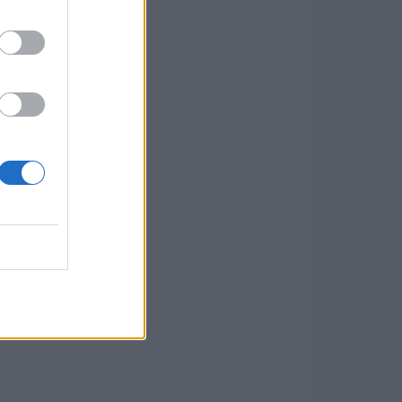
tt az
g és a