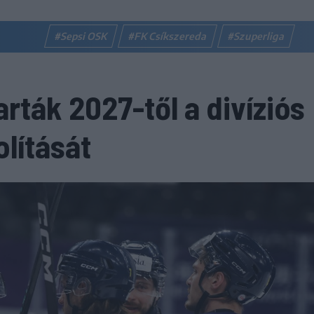
#Sepsi OSK
#FK Csíkszereda
#Szuperliga
ták 2027-től a divíziós
lítását