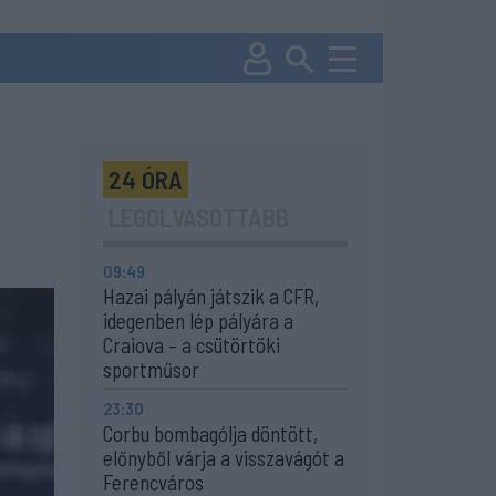
24 ÓRA
LEGOLVASOTTABB
09:49
Hazai pályán játszik a CFR,
idegenben lép pályára a
Craiova – a csütörtöki
sportműsor
23:30
Corbu bombagólja döntött,
előnyből várja a visszavágót a
Ferencváros