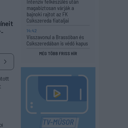
Intenzív felkészülés után
magabiztosan várják a
bajnoki rajtot az FK
Csíkszereda fiataljai
íneit
14:42
r-
Visszavonul a Brassóban és
Csíkszeredában is védő kapus
MÉG TÖBB FRISS HÍR
atott
t
bi