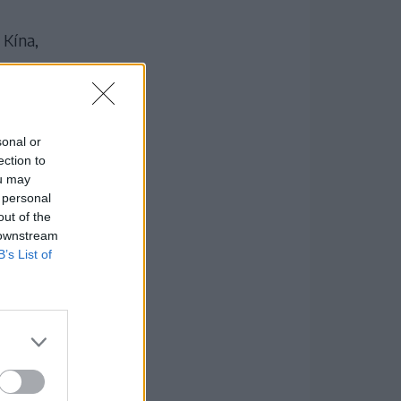
 Kína,
sonal or
ection to
ou may
 personal
out of the
 downstream
B’s List of