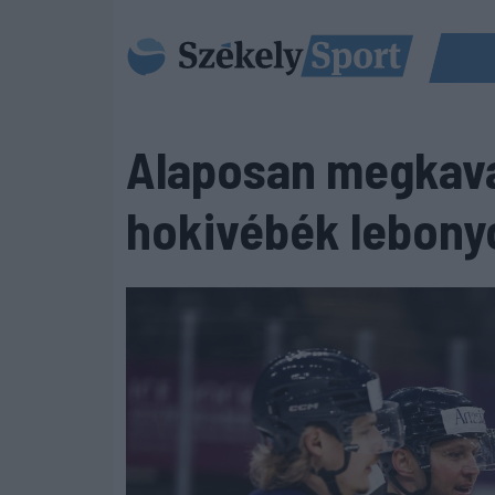
Alaposan megkavar
hokivébék lebonyo