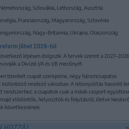
 Németország, Szlovákia, Lettország, Ausztria
orvégia, Franciaország, Magyarország, Szlovénia
Lengyelország, Nagy-Britannia, Ukrajna, Olaszország
reform jöhet 2028-tól
következő lépésen dolgozik. A tervek szerint a 2027–202
vonják a Divízió I/A és I/B mezőnyét.
-ben tizenkét csapat szerepelne, négy háromcsapatos
t különböző rendező városban. A lebonyolítás hasonló le
t rendszerhez: a csapatok csak a másik csoport együttese
majd elődöntők, helyosztók és feljutásról, illetve kiesésrő
ok következnének.
 HOZZÁ!