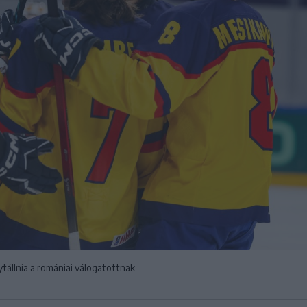
ytállnia a romániai válogatottnak