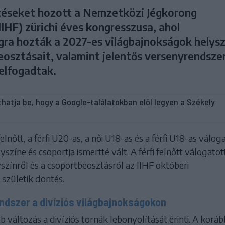
éseket hozott a Nemzetközi Jégkorong
IHF) zürichi éves kongresszusa, ahol
gra hozták a 2027-es világbajnokságok helysz
eosztásait, valamint jelentős versenyrendsze
 elfogadtak.
líthatja be, hogy a Google-találatokban elöl legyen a Székely
elnőtt, a férfi U20-as, a női U18-as és a férfi U18-as válog
yszíne és csoportja ismertté vált. A férfi felnőtt válogatot
színről és a csoportbeosztásról az IIHF októberi
születik döntés.
endszer a divíziós világbajnokságokon
b változás a divíziós tornák lebonyolítását érinti. A koráb