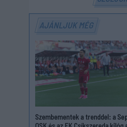
AJÁNLJUK MÉG
Szembementek a trenddel: a Se
OSK és az FK Csíkszereda kilóg 