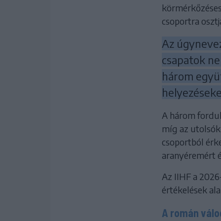
körmérkőzéses 
csoportra osztj
Az úgyneveze
csapatok ne
három együt
helyezéseket
A három fordul
míg az utolsók
csoportból érk
aranyéremért é
Az IIHF a 2026-
értékelések ala
A román válo