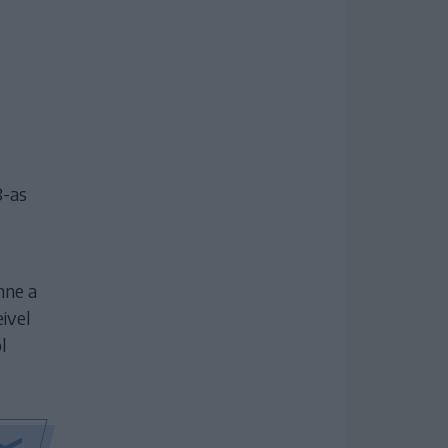
8-as
nne a
ivel
l