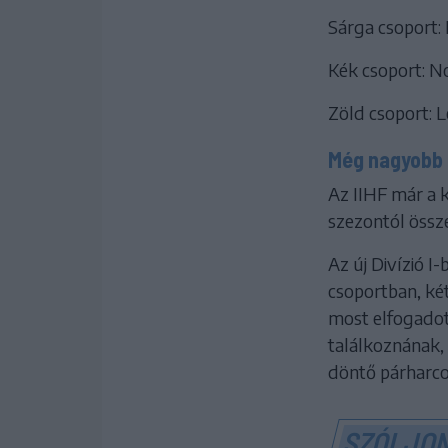
Sárga csoport:
Kék csoport: N
Zöld csoport: 
Még nagyobb 
Az IIHF már a 
szezontól össze
Az új Divízió I
csoportban, ké
most elfogadot
találkoznának, 
döntő párharc
SZÓLJON