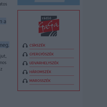
atos
n a
meg.
CSÍKSZÉK
GYERGYÓSZÉK
jut,
onos
UDVARHELYSZÉK
az
HÁROMSZÉK
MAROSSZÉK