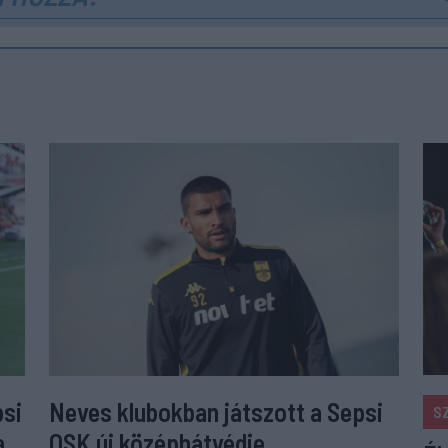
psi
Neves klubokban játszott a Sepsi
S
a
OSK új középhátvédje