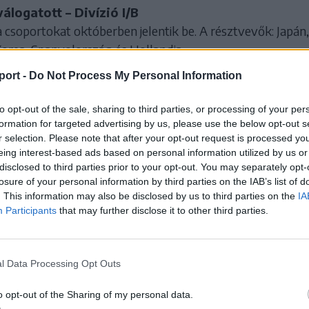
válogatott – Divízió I/B
a csoportokat októberben jelentik be. A résztvevők: Japán,
orea, Spanyolország és Hollandia.
port -
Do Not Process My Personal Information
logatott – Divízió II/B
vánia), 2027. november 8–14.
to opt-out of the sale, sharing to third parties, or processing of your per
formation for targeted advertising by us, please use the below opt-out s
nd, Új-Zéland, Mexikó
r selection. Please note that after your opt-out request is processed y
ánia, Ukrajna, Románia
eing interest-based ads based on personal information utilized by us or
disclosed to third parties prior to your opt-out. You may separately opt-
válogatott – Divízió II/A
losure of your personal information by third parties on the IAB’s list of
szág), 2027. január 10–16.
. This information may also be disclosed by us to third parties on the
IA
Participants
that may further disclose it to other third parties.
szország, Románia, Kína
y-Britannia, Horvátország, Hollandia
l Data Processing Opt Outs
logatott – Divízió II/A
kország), 2027. január 11–17.
o opt-out of the Sharing of my personal data.