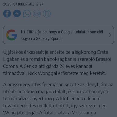
2025. OKTÓBER 30., 12:27
Itt állíthatja be, hogy a Google-találatokban elöl
legyen a Székely Sport!
Új játékos érkezését jelentette be a jégkorong Erste
Ligában és a román bajnokságban is szereplő Brassói
Corona. A Cenk alatti gárda 24 éves kanadai
támadóval, Nick Wonggal erősítette meg keretét.
A brassói együttes felemásan kezdte az idényt, ám az
utóbbi hetekben magára talált, és sorozatban nyolc
tétmérkőzést nyert meg. A klub ennek ellenére
további erősítés mellett döntött, így szerezte meg
Wong játékjogát. A fiatal csatár a Mississauga