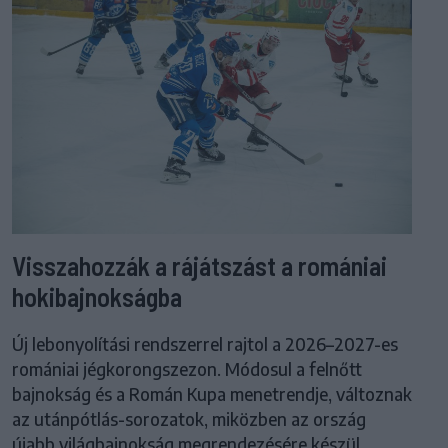
Visszahozzák a rájátszást a romániai
hokibajnokságba
Új lebonyolítási rendszerrel rajtol a 2026–2027-es
romániai jégkorongszezon. Módosul a felnőtt
bajnokság és a Román Kupa menetrendje, változnak
az utánpótlás-sorozatok, miközben az ország
újabb világbajnokság megrendezésére készül.