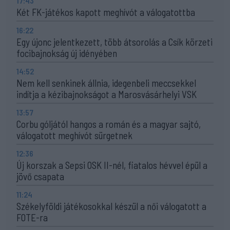
17:43
Két FK-játékos kapott meghívót a válogatottba
16:22
Egy újonc jelentkezett, több átsorolás a Csík körzeti
focibajnokság új idényében
14:52
Nem kell senkinek állnia, idegenbeli meccsekkel
indítja a kézibajnokságot a Marosvásárhelyi VSK
13:57
Corbu góljától hangos a román és a magyar sajtó,
válogatott meghívót sürgetnek
12:36
Új korszak a Sepsi OSK II-nél, fiatalos hévvel épül a
jövő csapata
11:24
Székelyföldi játékosokkal készül a női válogatott a
FOTE-ra