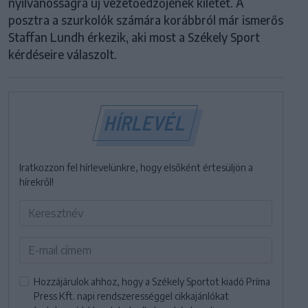
nyilvánosságra új vezetőedzőjének kilétét. A
posztra a szurkolók számára korábbról már ismerős
Staffan Lundh érkezik, aki most a Székely Sport
kérdéseire válaszolt.
HÍRLEVÉL
Iratkozzon fel hírlevelünkre, hogy elsőként értesüljön a
hírekről!
Hozzájárulok ahhoz, hogy a Székely Sportot kiadó Príma
Press Kft. napi rendszerességgel cikkajánlókat