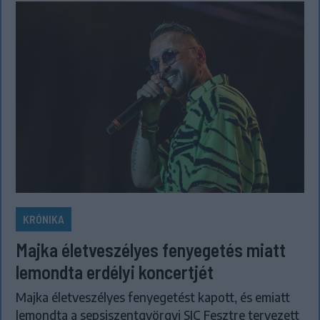
KRÓNIKA
Majka életveszélyes fenyegetés miatt
lemondta erdélyi koncertjét
Majka életveszélyes fenyegetést kapott, és emiatt
lemondta a sepsiszentgyörgyi SIC Fesztre tervezett