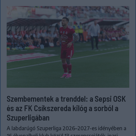
Szembementek a trenddel: a Sepsi OSK
és az FK Csíkszereda kilóg a sorból a
Szuperligában
A labdarúgó Szuperliga 2026–2027-es idényében a
16 élvonalbeli klub közül 13 szerencsejáték-ipari