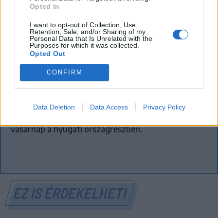
Opted In
I want to opt-out of Collection, Use,
Retention, Sale, and/or Sharing of my
FŐTÉR
Personal Data that Is Unrelated with the
Purposes for which it was collected.
Opted Out
Már csak 4-5 napig működhet a jelenlegi
körülmények között a cernavodai
CONFIRM
atomerőmű
Százszázalékos kamatra adott kölcsönt a
Data Deletion
Data Access
Privacy Policy
letartóztatott uzsorás. Akár 40 fok is várható
vasárnap a nyugati országrészben.
EZ IS ÉRDEKELHETI