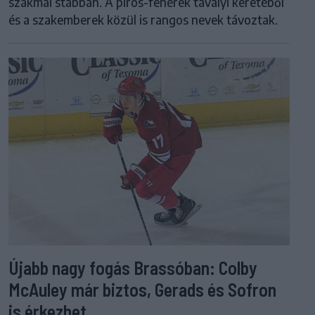
szakmai stábban. A piros-fehérek tavalyi keretéből
és a szakemberek közül is rangos nevek távoztak.
Újabb nagy fogás Brassóban: Colby
McAuley már biztos, Gerads és Sofron
is érkezhet