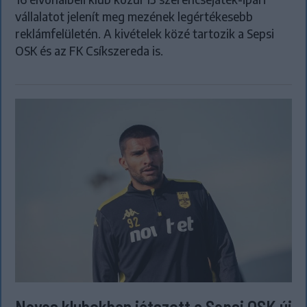
vállalatot jelenít meg mezének legértékesebb
reklámfelületén. A kivételek közé tartozik a Sepsi
OSK és az FK Csíkszereda is.
Neves klubokban játszott a Sepsi OSK új