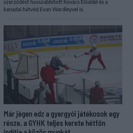
szerződést hosszabbított Kovács Előddel és a
kanadai hátvéd Evan Wardleyvel is.
Már jégen edz a gyergyói játékosok egy
része, a GYHK teljes kerete hétfőn
indítja a közös munkát