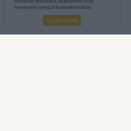
tartalmazó hírleveleket, alkalmanként pedig
kereskedelmi jellegű értesítéseket küldjön.
FELIRATKOZOM
IMPRESSZUM
|
SZERZŐI JOGOK
|
ADATVÉDELMI
TÁJÉKOZTATÓ
|
HOZZÁSZÓLÁSI SZABÁLYZAT
|
COOKIE-
KEZELÉSI TÁJÉKOZTATÓ
|
SÜTIBEÁLLÍTÁSOK
További online kiadványok:
SZÉKELYHON
|
KRÓNIKA
|
FŐTÉR
|
NŐILEG
|
LIGET
|
BIHARI NAPLÓ
|
ERDÉLYI NAPLÓ
|
RÁDIÓ
GAGA
|
JÓÁLLÁS