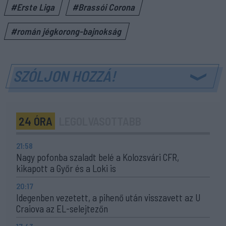
#Erste Liga
#Brassói Corona
#román jégkorong-bajnokság
SZÓLJON HOZZÁ!
24 ÓRA
LEGOLVASOTTABB
21:58
Nagy pofonba szaladt belé a Kolozsvári CFR,
kikapott a Győr és a Loki is
20:17
Idegenben vezetett, a pihenő után visszavett az U
Craiova az EL-selejtezőn