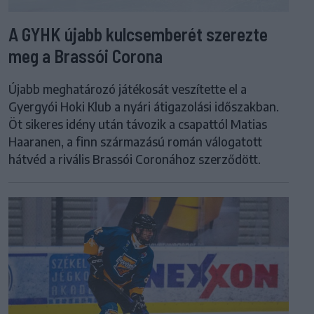
A GYHK újabb kulcsemberét szerezte
meg a Brassói Corona
Újabb meghatározó játékosát veszítette el a
Gyergyói Hoki Klub a nyári átigazolási időszakban.
Öt sikeres idény után távozik a csapattól Matias
Haaranen, a finn származású román válogatott
hátvéd a rivális Brassói Coronához szerződött.