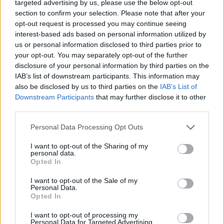
KRÓNIKA
targeted advertising by us, please use the below opt-out
section to confirm your selection. Please note that after your
Miért félnek a kettős állampolgároktól?
opt-out request is processed you may continue seeing
interest-based ads based on personal information utilized by
Hogy Romániában gyanúsan tekintenek a kettős
us or personal information disclosed to third parties prior to
állampolgárokra, nem újdonság, azt már
your opt-out. You may separately opt-out of the further
megszokták az erdélyi magyarok. De enyhén szólva
disclosure of your personal information by third parties on the
IAB’s list of downstream participants. This information may
meglepő, hogy Magyarországon is indulatokat
also be disclosed by us to third parties on the
IAB’s List of
gerjeszt a kettős állampolgárság kérdése.
Downstream Participants
that may further disclose it to other
third parties.
Personal Data Processing Opt Outs
I want to opt-out of the Sharing of my
personal data.
Opted In
I want to opt-out of the Sale of my
Personal Data.
Opted In
I want to opt-out of processing my
Personal Data for Targeted Advertising.