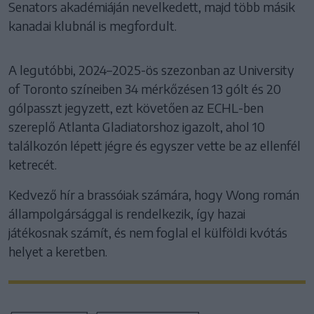
Senators akadémiáján nevelkedett, majd több másik
kanadai klubnál is megfordult.
A legutóbbi, 2024–2025-ös szezonban az University
of Toronto színeiben 34 mérkőzésen 13 gólt és 20
gólpasszt jegyzett, ezt követően az ECHL-ben
szereplő Atlanta Gladiatorshoz igazolt, ahol 10
találkozón lépett jégre és egyszer vette be az ellenfél
ketrecét.
Kedvező hír a brassóiak számára, hogy Wong román
állampolgársággal is rendelkezik, így hazai
játékosnak számít, és nem foglal el külföldi kvótás
helyet a keretben.