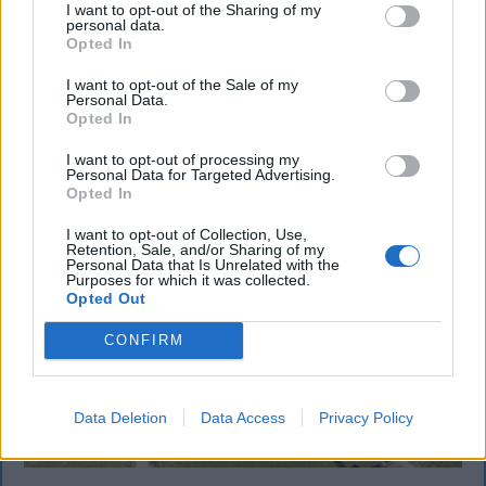
I want to opt-out of the Sharing of my
16 élvonalbeli klub közül 13 szerencsejáték-ipari
personal data.
vállalatot jelenít meg mezének legértékesebb
Opted In
reklámfelületén. A kivételek közé tartozik a Sepsi
I want to opt-out of the Sale of my
OSK és az FK Csíkszereda is.
Personal Data.
Opted In
I want to opt-out of processing my
Personal Data for Targeted Advertising.
Opted In
I want to opt-out of Collection, Use,
Retention, Sale, and/or Sharing of my
Personal Data that Is Unrelated with the
Purposes for which it was collected.
Opted Out
CONFIRM
Data Deletion
Data Access
Privacy Policy