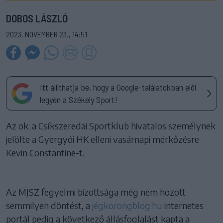
DOBOS LÁSZLÓ
2023. NOVEMBER 23., 14:51
Itt állíthatja be, hogy a Google-találatokban elöl
legyen a Székely Sport!
Az ok: a Csíkszeredai Sportklub hivatalos személynek
jelölte a Gyergyói HK elleni vasárnapi mérkőzésre
Kevin Constantine-t.
Az MJSZ fegyelmi bizottsága még nem hozott
semmilyen döntést, a
jégkorongblog.hu
internetes
portál pedig a következő állásfoglalást kapta a