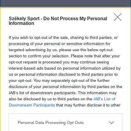
Székely Sport -
Do Not Process My Personal
Information
If you wish to opt-out of the sale, sharing to third parties, or
processing of your personal or sensitive information for
targeted advertising by us, please use the below opt-out
section to confirm your selection. Please note that after your
opt-out request is processed you may continue seeing
interest-based ads based on personal information utilized by
us or personal information disclosed to third parties prior to
your opt-out. You may separately opt-out of the further
disclosure of your personal information by third parties on the
IAB’s list of downstream participants. This information may
Szembementek a trenddel: a Sepsi OSK
also be disclosed by us to third parties on the
IAB’s List of
Downstream Participants
that may further disclose it to other
és az FK Csíkszereda kilóg a sorból a
third parties.
Szuperligában
Personal Data Processing Opt Outs
A labdarúgó Szuperliga 2026–2027-es idényében a