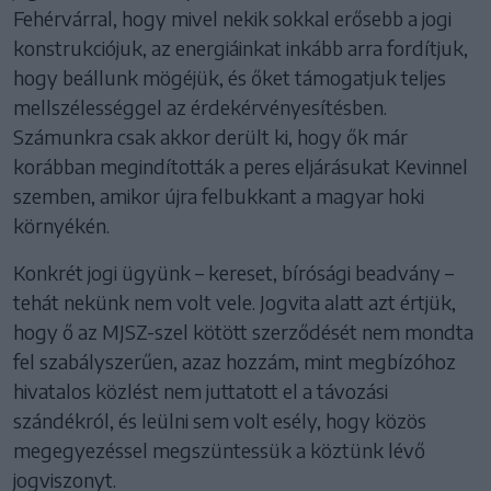
Fehérvárral, hogy mivel nekik sokkal erősebb a jogi
konstrukciójuk, az energiáinkat inkább arra fordítjuk,
hogy beállunk mögéjük, és őket támogatjuk teljes
mellszélességgel az érdekérvényesítésben.
Számunkra csak akkor derült ki, hogy ők már
korábban megindították a peres eljárásukat Kevinnel
szemben, amikor újra felbukkant a magyar hoki
környékén.
Konkrét jogi ügyünk – kereset, bírósági beadvány –
tehát nekünk nem volt vele. Jogvita alatt azt értjük,
hogy ő az MJSZ-szel kötött szerződését nem mondta
fel szabályszerűen, azaz hozzám, mint megbízóhoz
hivatalos közlést nem juttatott el a távozási
szándékról, és leülni sem volt esély, hogy közös
megegyezéssel megszüntessük a köztünk lévő
jogviszonyt.