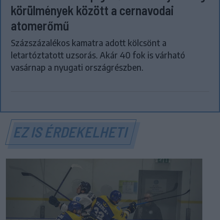
körülmények között a cernavodai
atomerőmű
Százszázalékos kamatra adott kölcsönt a
letartóztatott uzsorás. Akár 40 fok is várható
vasárnap a nyugati országrészben.
EZ IS ÉRDEKELHETI