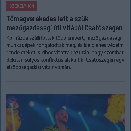
SZÉKELYHON
Tömegverekedés lett a szűk
mezőgazdasági úti vitából Csatószegen
Kórházba szállítottak több embert, mezőgazdasági
munkagépek rongálódtak meg, és ideiglenes védelmi
rendeleteket is kibocsátottak azután, hogy szombat
délután súlyos konfliktus alakult ki Csatószegen egy
elsőbbségadási vita nyomán.
`