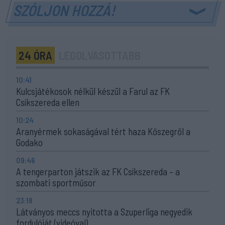
SZÓLJON HOZZÁ!
24 ÓRA
LEGOLVASOTTABB
10:41
Kulcsjátékosok nélkül készül a Farul az FK
Csíkszereda ellen
10:24
Aranyérmek sokaságával tért haza Kőszegről a
Godako
09:46
A tengerparton játszik az FK Csíkszereda – a
szombati sportműsor
23:18
Látványos meccs nyitotta a Szuperliga negyedik
fordulóját (videóval)