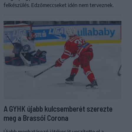
felkészülés. Edzőmeccseket idén nem terveznek.
A GYHK újabb kulcsemberét szerezte
meg a Brassói Corona
Újabb meghatározó játékosát veszítette el a