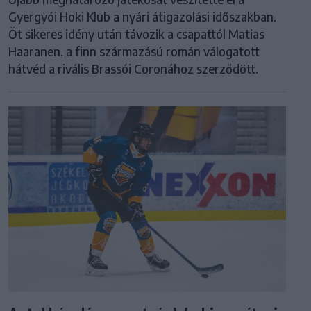
Gyergyói Hoki Klub a nyári átigazolási időszakban.
Öt sikeres idény után távozik a csapattól Matias
Haaranen, a finn származású román válogatott
hátvéd a rivális Brassói Coronához szerződött.