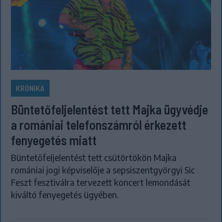
KRÓNIKA
Büntetőfeljelentést tett Majka ügyvédje
a romániai telefonszámról érkezett
fenyegetés miatt
Büntetőfeljelentést tett csütörtökön Majka
romániai jogi képviselője a sepsiszentgyörgyi Sic
Feszt fesztiválra tervezett koncert lemondását
kiváltó fenyegetés ügyében.