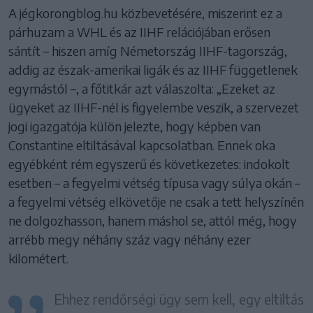
A jégkorongblog.hu közbevetésére, miszerint ez a
párhuzam a WHL és az IIHF relációjában erősen
sántít – hiszen amíg Németország IIHF-tagország,
addig az észak-amerikai ligák és az IIHF függetlenek
egymástól –, a főtitkár azt válaszolta: „Ezeket az
ügyeket az IIHF-nél is figyelembe veszik, a szervezet
jogi igazgatója külön jelezte, hogy képben van
Constantine eltiltásával kapcsolatban. Ennek oka
egyébként rém egyszerű és következetes: indokolt
esetben – a fegyelmi vétség típusa vagy súlya okán –
a fegyelmi vétség elkövetője ne csak a tett helyszínén
ne dolgozhasson, hanem máshol se, attól még, hogy
arrébb megy néhány száz vagy néhány ezer
kilométert.
Ehhez rendőrségi ügy sem kell, egy eltiltás