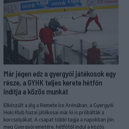
Már jégen edz a gyergyói játékosok egy
része, a GYHK teljes kerete hétfőn
indítja a közös munkát
Elkészült a jég a Remete Ice Arénában, a Gyergyói
Hoki Klub hazai játékosai már ki is próbálták a
korcsolyákat. A csapat többi tagja a napokban jön
meg Gyergyóremetére, hétfőtől indul a közös