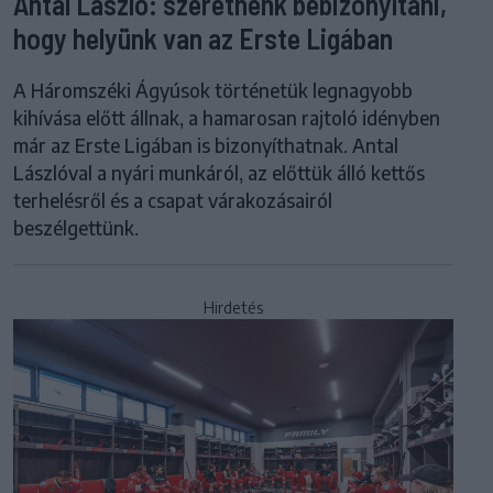
Antal László: szeretnénk bebizonyítani,
hogy helyünk van az Erste Ligában
A Háromszéki Ágyúsok történetük legnagyobb
kihívása előtt állnak, a hamarosan rajtoló idényben
már az Erste Ligában is bizonyíthatnak. Antal
Lászlóval a nyári munkáról, az előttük álló kettős
terhelésről és a csapat várakozásairól
beszélgettünk.
Hirdetés