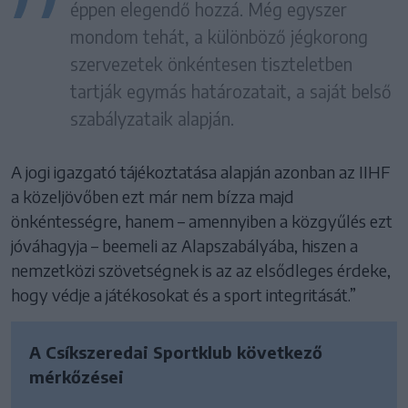
éppen elegendő hozzá. Még egyszer
mondom tehát, a különböző jégkorong
szervezetek önkéntesen tiszteletben
tartják egymás határozatait, a saját belső
szabályzataik alapján.
A jogi igazgató tájékoztatása alapján azonban az IIHF
a közeljövőben ezt már nem bízza majd
önkéntességre, hanem – amennyiben a közgyűlés ezt
jóváhagyja – beemeli az Alapszabályába, hiszen a
nemzetközi szövetségnek is az az elsődleges érdeke,
hogy védje a játékosokat és a sport integritását.”
A Csíkszeredai Sportklub következő
mérkőzései