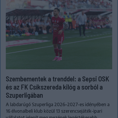
Szembementek a trenddel: a Sepsi OSK
és az FK Csíkszereda kilóg a sorból a
Szuperligában
A labdarúgó Szuperliga 2026–2027-es idényében a
16 élvonalbeli klub közül 13 szerencsejáték-ipari
vállalatot jelenít meg mezének legértékesebb