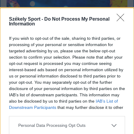
Székely Sport -
Do Not Process My Personal
Information
If you wish to opt-out of the sale, sharing to third parties, or
processing of your personal or sensitive information for
targeted advertising by us, please use the below opt-out
section to confirm your selection. Please note that after your
opt-out request is processed you may continue seeing
interest-based ads based on personal information utilized by
us or personal information disclosed to third parties prior to
your opt-out. You may separately opt-out of the further
KRÓNIKA
disclosure of your personal information by third parties on the
IAB’s list of downstream participants. This information may
Büntetőfeljelentést tett Majka ügyvédje
also be disclosed by us to third parties on the
IAB’s List of
a romániai telefonszámról érkezett
Downstream Participants
that may further disclose it to other
third parties.
fenyegetés miatt
Personal Data Processing Opt Outs
Büntetőfeljelentést tett csütörtökön Majka
romániai jogi képviselője a sepsiszentgyörgyi Sic