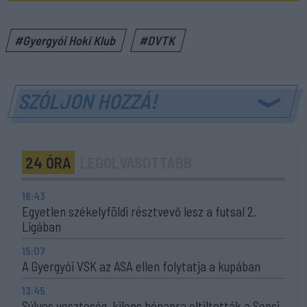
#Gyergyói Hoki Klub
#DVTK
SZÓLJON HOZZÁ!
24 ÓRA
LEGOLVASOTTABB
16:43
Egyetlen székelyföldi résztvevő lesz a futsal 2.
Ligában
15:07
A Gyergyói VSK az ASA ellen folytatja a kupában
13:45
Súlyos veszteség, kilenc hónapra eltiltották a Sepsi