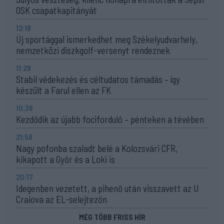
OSK csapatkapitányát
12:18
Új sportággal ismerkedhet meg Székelyudvarhely,
nemzetközi diszkgolf-versenyt rendeznek
11:29
Stabil védekezés és céltudatos támadás – így
készült a Farul ellen az FK
10:36
Kezdődik az újabb fociforduló – pénteken a tévében
21:58
Nagy pofonba szaladt belé a Kolozsvári CFR,
kikapott a Győr és a Loki is
20:17
Idegenben vezetett, a pihenő után visszavett az U
Craiova az EL-selejtezőn
MÉG TÖBB FRISS HÍR