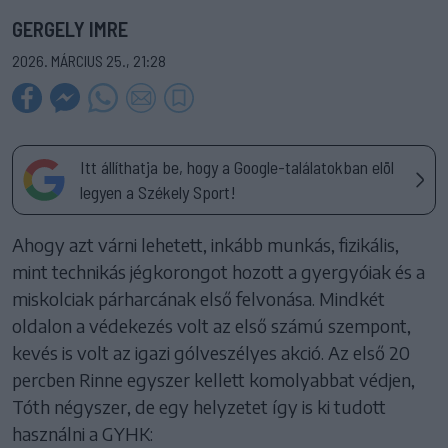
GERGELY IMRE
2026. MÁRCIUS 25., 21:28
Itt állíthatja be, hogy a Google-találatokban elöl
legyen a Székely Sport!
Ahogy azt várni lehetett, inkább munkás, fizikális,
mint technikás jégkorongot hozott a gyergyóiak és a
miskolciak párharcának első felvonása. Mindkét
oldalon a védekezés volt az első számú szempont,
kevés is volt az igazi gólveszélyes akció. Az első 20
percben Rinne egyszer kellett komolyabbat védjen,
Tóth négyszer, de egy helyzetet így is ki tudott
használni a GYHK: