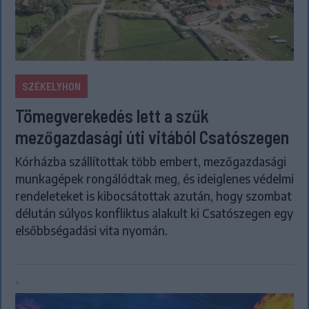
SZÉKELYHON
Tömegverekedés lett a szűk
mezőgazdasági úti vitából Csatószegen
Kórházba szállítottak több embert, mezőgazdasági
munkagépek rongálódtak meg, és ideiglenes védelmi
rendeleteket is kibocsátottak azután, hogy szombat
délután súlyos konfliktus alakult ki Csatószegen egy
elsőbbségadási vita nyomán.
`