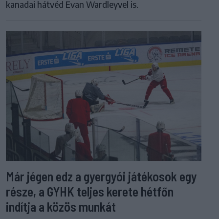
kanadai hátvéd Evan Wardleyvel is.
Már jégen edz a gyergyói játékosok egy
része, a GYHK teljes kerete hétfőn
indítja a közös munkát