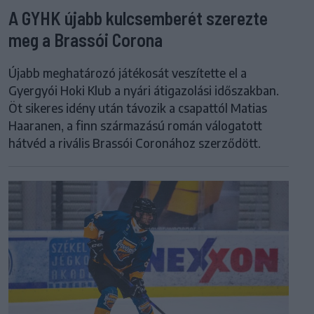
A GYHK újabb kulcsemberét szerezte
meg a Brassói Corona
Újabb meghatározó játékosát veszítette el a
Gyergyói Hoki Klub a nyári átigazolási időszakban.
Öt sikeres idény után távozik a csapattól Matias
Haaranen, a finn származású román válogatott
hátvéd a rivális Brassói Coronához szerződött.