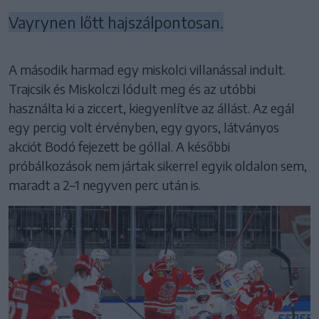
Vayrynen lőtt hajszálpontosan.
A második harmad egy miskolci villanással indult.
Trajcsik és Miskolczi lódult meg és az utóbbi
használta ki a ziccert, kiegyenlítve az állást. Az egál
egy percig volt érvényben, egy gyors, látványos
akciót Bodó fejezett be góllal. A későbbi
próbálkozások nem jártak sikerrel egyik oldalon sem,
maradt a 2–1 negyven perc után is.