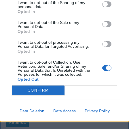
I want to opt-out of the Sharing of my
Feszt fesztiválra tervezett koncert lemondását
personal data.
Opted In
kiváltó fenyegetés ügyében.
I want to opt-out of the Sale of my
Personal Data.
Opted In
I want to opt-out of processing my
Personal Data for Targeted Advertising.
Opted In
I want to opt-out of Collection, Use,
Retention, Sale, and/or Sharing of my
Personal Data that Is Unrelated with the
Purposes for which it was collected.
Opted Out
CONFIRM
Data Deletion
Data Access
Privacy Policy
KRÓNIKA