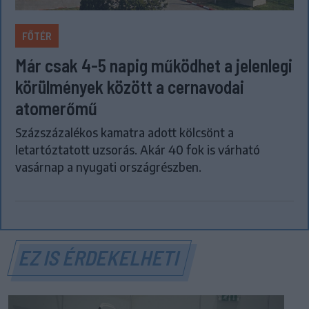
FŐTÉR
Már csak 4-5 napig működhet a jelenlegi
körülmények között a cernavodai
atomerőmű
Százszázalékos kamatra adott kölcsönt a
letartóztatott uzsorás. Akár 40 fok is várható
vasárnap a nyugati országrészben.
EZ IS ÉRDEKELHETI