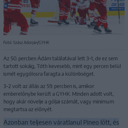
Fotó: Szász Adorján/GYHK
Az 50. percben Ádám találatával lett 3–1, de ez sem
tartott sokáig, Tóth kevesebb, mint egy percen belül
ismét egygólosra faragta a különbséget.
3–2 volt az állás az 59. percben is, amikor
emberelőnybe került a GYHK. Minden adott volt,
hogy akár növelje a góljai számát, vagy minimum
megtartsa az előnyét.
Azonban teljesen váratlanul Pineo lőtt, és