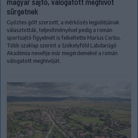
magyar sajtó, válogatott meghívót
sürgetnek
Győztes gólt szerzett, a mérkőzés legjobbjának
választották, teljesítményével pedig a román
sportsajtó figyelmét is felkeltette Marius Corbu.
Több szaklap szerint a Székelyföld Labdarúgó
Akadémia neveltje már megérdemelné a román
válogatott meghívóját.