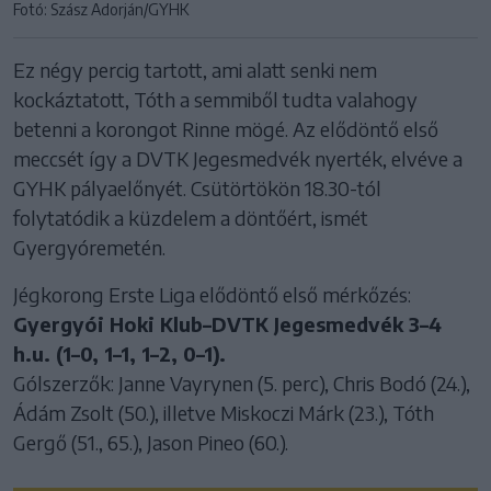
Fotó: Szász Adorján/GYHK
Ez négy percig tartott, ami alatt senki nem
kockáztatott, Tóth a semmiből tudta valahogy
betenni a korongot Rinne mögé. Az elődöntő első
meccsét így a DVTK Jegesmedvék nyerték, elvéve a
GYHK pályaelőnyét. Csütörtökön 18.30-tól
folytatódik a küzdelem a döntőért, ismét
Gyergyóremetén.
Jégkorong Erste Liga elődöntő első mérkőzés:
Gyergyói Hoki Klub–DVTK Jegesmedvék 3–4
h.u. (1–0, 1–1, 1–2, 0–1).
Gólszerzők: Janne Vayrynen (5. perc), Chris Bodó (24.),
Ádám Zsolt (50.), illetve Miskoczi Márk (23.), Tóth
Gergő (51., 65.), Jason Pineo (60.).