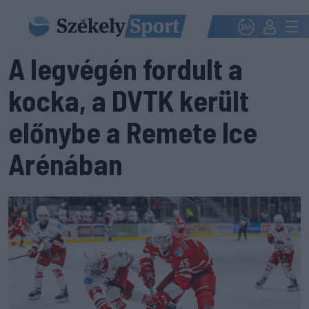
A legvégén fordult a
kocka, a DVTK került
előnybe a Remete Ice
Arénában