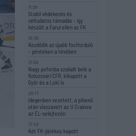
11:29
Stabil védekezés és
céltudatos támadás – így
készült a Farul ellen az FK
10:36
Kezdődik az újabb fociforduló
– pénteken a tévében
21:58
Nagy pofonba szaladt belé a
Kolozsvári CFR, kikapott a
Győr és a Loki is
20:17
Idegenben vezetett, a pihenő
után visszavett az U Craiova
az EL-selejtezőn
17:43
Két FK-játékos kapott