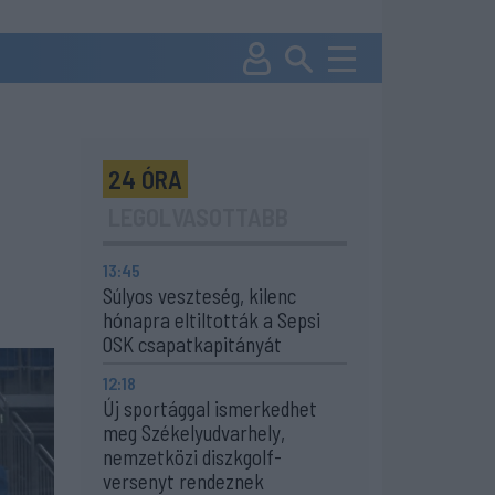
24 ÓRA
LEGOLVASOTTABB
13:45
Súlyos veszteség, kilenc
hónapra eltiltották a Sepsi
OSK csapatkapitányát
12:18
Új sportággal ismerkedhet
meg Székelyudvarhely,
nemzetközi diszkgolf-
versenyt rendeznek