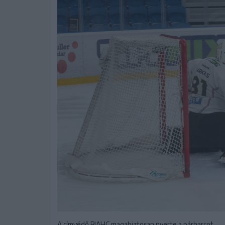
A címvédő BJAHC magabiztosan nyerte a párharcot