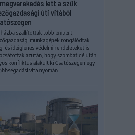
megverekedés lett a szűk
zőgazdasági úti vitából
atószegen
házba szállítottak több embert,
zőgazdasági munkagépek rongálódtak
, és ideiglenes védelmi rendeleteket is
ocsátottak azután, hogy szombat délután
yos konfliktus alakult ki Csatószegen egy
őbbségadási vita nyomán.