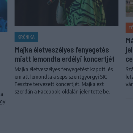
F
KRÓNIKA
Má
je
Majka életveszélyes fenyegetés
ce
miatt lemondta erdélyi koncertjét
Szá
Majka életveszélyes fenyegetést kapott, és
let
emiatt lemondta a sepsiszentgyörgyi SIC
vár
Fesztre tervezett koncertjét. Majka ezt
szerdán a Facebook-oldalán jelentette be.
ka
gyi