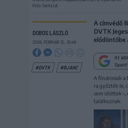
Fotó: Sánta Lili
A címvédő B
DVTK Jegesm
DOBOS LÁSZLÓ
elődöntőbe 
2026. FEBRUÁR 13., 10:46
Itt ál
Sport!
#DVTK
#BJAHC
A fővárosiak a
ra győzték le, 
sem ütöttek –,
találkoznak.