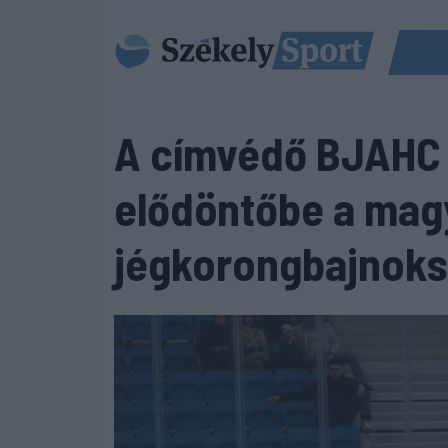
A címvédő BJAHC 
elődöntőbe a mag
jégkorongbajnok