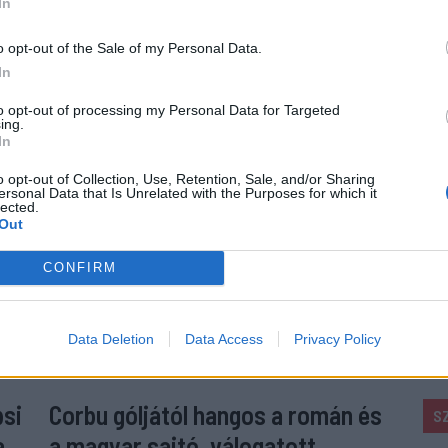
In
o opt-out of the Sale of my Personal Data.
In
to opt-out of processing my Personal Data for Targeted
ing.
In
o opt-out of Collection, Use, Retention, Sale, and/or Sharing
ersonal Data that Is Unrelated with the Purposes for which it
lected.
Out
CONFIRM
Data Deletion
Data Access
Privacy Policy
psi
Corbu góljától hangos a román és
S
a
a magyar sajtó, válogatott