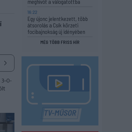
meghívót a válogatottba
16:22
Egy újonc jelentkezett, több
i
átsorolás a Csík körzeti
focibajnokság új idényében
MÉG TÖBB FRISS HÍR
 3–0-
ólt