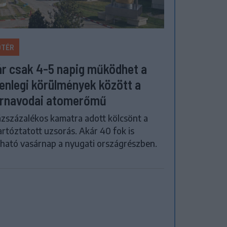
ŐTÉR
r csak 4-5 napig működhet a
lenlegi körülmények között a
rnavodai atomerőmű
zszázalékos kamatra adott kölcsönt a
artóztatott uzsorás. Akár 40 fok is
ható vasárnap a nyugati országrészben.