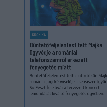
KRÓNIKA
Büntetőfeljelentést tett Majka
ügyvédje a romániai
telefonszámról érkezett
fenyegetés miatt
Büntetőfeljelentést tett csütörtökön Maj
romániai jogi képviselője a sepsiszentgyör
Sic Feszt fesztiválra tervezett koncert
lemondását kiváltó fenyegetés ügyében.