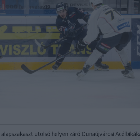
z alapszakaszt utolsó helyen záró Dunaújvárosi Acélbikák