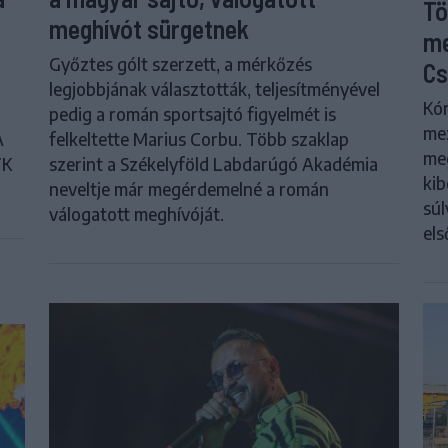
Tö
meghívót sürgetnek
me
Győztes gólt szerzett, a mérkőzés
Cs
legjobbjának választották, teljesítményével
Kór
pedig a román sportsajtó figyelmét is
me
A
felkeltette Marius Corbu. Több szaklap
meg
FK
szerint a Székelyföld Labdarúgó Akadémia
kib
neveltje már megérdemelné a román
súl
válogatott meghívóját.
els