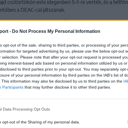
ajd csütörtökön este idegenben 5–1-re verték, és a hétfőn
tőben a DEAC-cal játszanak.
ért zajló párharcok az egyik fél harmadik sikeréig tartana
port -
Do Not Process My Personal Information
agyar OB I, az elődöntőbe jutásért, 2. mérkőzések:
to opt-out of the sale, sharing to third parties, or processing of your per
formation for targeted advertising by us, please use the below opt-out s
si Acélbikák–Miskolci DVTK Jegesmedvék 1–5 (0–3,
r selection. Please note that after your opt-out request is processed y
eing interest-based ads based on personal information utilized by us or
disclosed to third parties prior to your opt-out. You may separately opt-
2:0-s összesítéssel a DVTK nyerte.
losure of your personal information by third parties on the IAB’s list of
. This information may also be disclosed by us to third parties on the
IA
ékesfehérvár–Budapest Jégkorong Akadémia HC 0
Participants
that may further disclose it to other third parties.
–2).
szintén 2:0-s összesítéssel a BJAHC nyerte.
l Data Processing Opt Outs
o opt-out of the Sharing of my personal data.
 HOZZÁ!