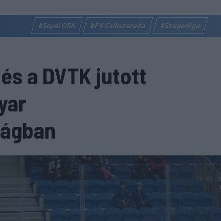
#Sepsi OSK
#FK Csíkszereda
#Szuperliga
és a DVTK jutott
yar
ságban