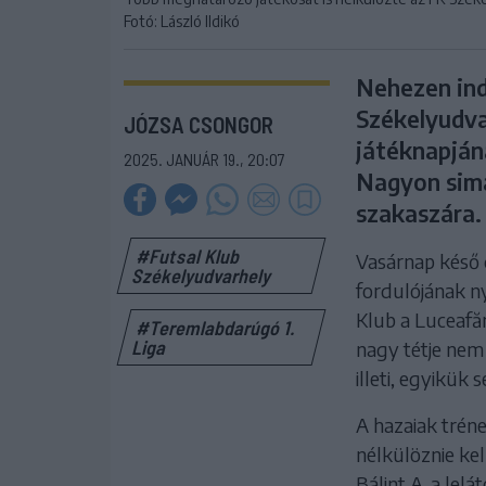
Fotó: László Ildikó
Nehezen indí
Székelyudva
JÓZSA CSONGOR
játéknapján
2025. JANUÁR 19., 20:07
Nagyon sima
szakaszára.
#Futsal Klub
Vasárnap késő 
Székelyudvarhely
fordulójának ny
Klub a Luceafă
#Teremlabdarúgó 1.
Liga
nagy tétje nem 
illeti, egyikük 
A hazaiak trén
nélkülöznie kel
Bálint A. a lel