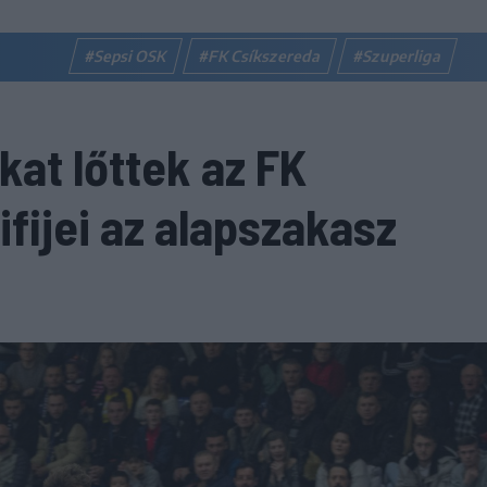
#Sepsi OSK
#FK Csíkszereda
#Szuperliga
kat lőttek az FK
fijei az alapszakasz