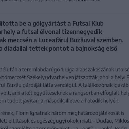
totta be a gólgyártást a Futsal Klub
rhely a futsal élvonal tizennegyedik
ak meccsén a Luceafărul Buzăuval szemben.
 diadallal tettek pontot a bajnokság első
délután a teremlabdarúgó 1. Liga alapszakaszának utols
itómeccsét Székelyudvarhelyen játszották, ahol a helyi 
rul Buzău gárdáját látta vendégül. A találkozónak igazáb
volt, ami a két együtteseknek a rangsorban elfoglalt hel
sem tudott javítani a második, illetve a hatodik helyén.
erének, Florin Ignatnak három meghatározó játékosát is
lett eltiltások és egészégügyi okok miatt – Dudău, Miklós
átóról szemlélte az eseményeket –, a Toniță – Tankó, Kedei,