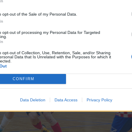
In
o opt-out of the Sale of my Personal Data.
In
to opt-out of processing my Personal Data for Targeted
ing.
In
o opt-out of Collection, Use, Retention, Sale, and/or Sharing
ersonal Data that Is Unrelated with the Purposes for which it
lected.
Out
CONFIRM
Data Deletion
Data Access
Privacy Policy