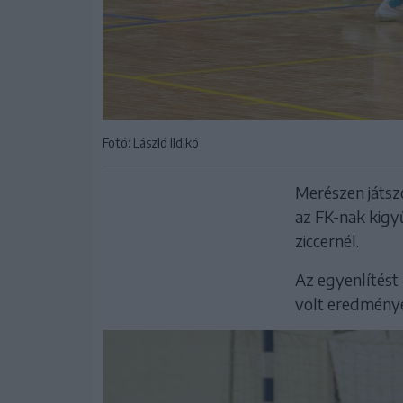
Fotó: László Ildikó
Merészen játszo
az FK-nak kigyűl
ziccernél.
Az egyenlítést
volt eredményes