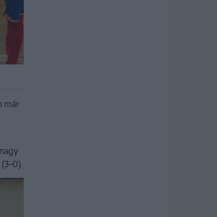
en már
dnagy
(3–0).