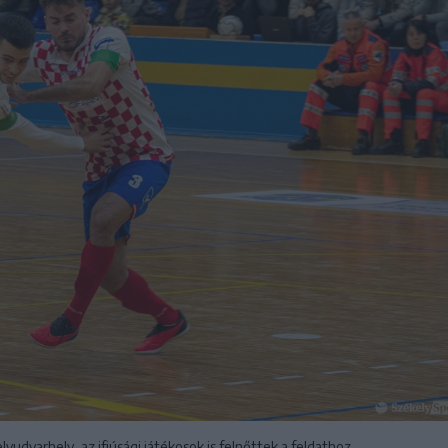
udvarhely, az ifjúsági játékosok is felnőttek a feldathoz