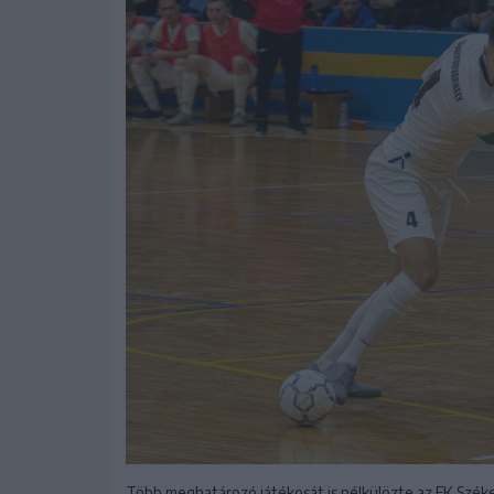
Több meghatározó játékosát is nélkülözte az FK Székely