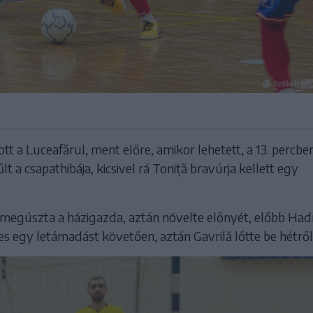
tt a Luceafărul, ment előre, amikor lehetett, a 13. percb
t a csapathibája, kicsivel rá Toniță bravúrja kellett egy
 megúszta a házigazda, aztán növelte előnyét, előbb Ha
 egy letámadást követően, aztán Gavrilă lőtte be hétről 