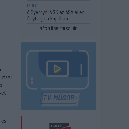
15:07
A Gyergyói VSK az ASA ellen
folytatja a kupában
MÉG TÖBB FRISS HÍR
ó
Futsal
ól
yét
 és