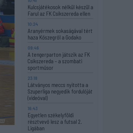
10:41
Kulcsjátékosok nélkül készül a
Farul az FK Csíkszereda ellen
10:24
Aranyérmek sokaságával tért
haza Kőszegről a Godako
09:46
A tengerparton játszik az FK
Csíkszereda – a szombati
sportműsor
23:18
Látványos meccs nyitotta a
Szuperliga negyedik fordulóját
(videóval)
16:43
Egyetlen székelyföldi
résztvevő lesz a futsal 2.
Ligában