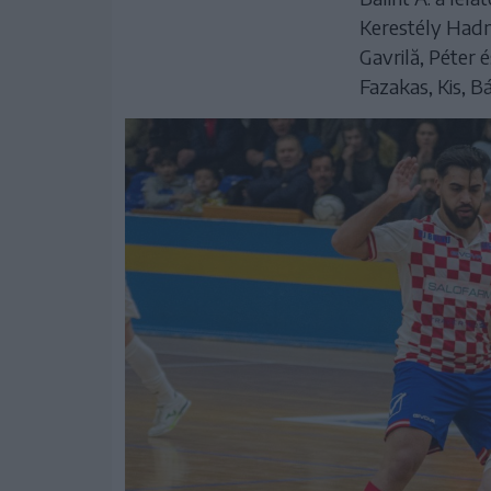
Kerestély Hadn
Gavrilă, Péter 
Fazakas, Kis, Bál