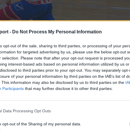
port -
Do Not Process My Personal Information
to opt-out of the sale, sharing to third parties, or processing of your per
formation for targeted advertising by us, please use the below opt-out s
r selection. Please note that after your opt-out request is processed y
eing interest-based ads based on personal information utilized by us or
disclosed to third parties prior to your opt-out. You may separately opt-
losure of your personal information by third parties on the IAB’s list of
. This information may also be disclosed by us to third parties on the
IA
rolt gárda irányította a találkozót, dolgozott ki helyzete
Participants
that may further disclose it to other third parties.
agy gólszerzési lehetőséget az ellenfelük jegyezte, tízrő
 felső kapufára bombázta.
l Data Processing Opt Outs
erült előnyhöz jutnia a székelyudvarhelyieknek, a vendé
indította társát, Bogához került a labda, aki könnyűszerr
o opt-out of the Sharing of my personal data.
z adódó lehetőséget (1–0).