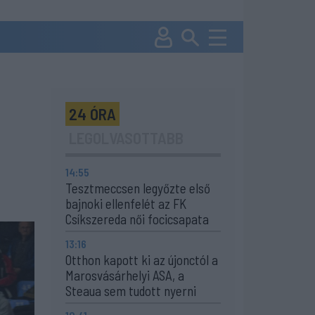
24 ÓRA
LEGOLVASOTTABB
14:55
Tesztmeccsen legyőzte első
bajnoki ellenfelét az FK
Csíkszereda női focicsapata
13:16
Otthon kapott ki az újonctól a
Marosvásárhelyi ASA, a
Steaua sem tudott nyerni