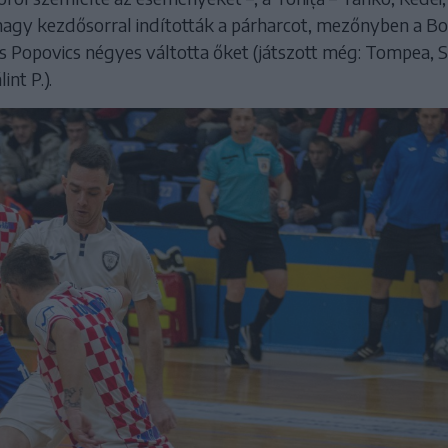
agy kezdősorral indították a párharcot, mezőnyben a Bo
és Popovics négyes váltotta őket (játszott még: Tompea, 
int P.).