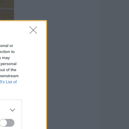
sonal or
ection to
ou may
 personal
out of the
 downstream
B’s List of
ket,
l egy
gek
el