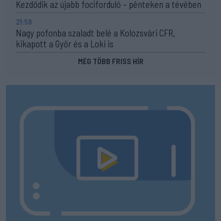
Kezdődik az újabb fociforduló – pénteken a tévében
21:58
Nagy pofonba szaladt belé a Kolozsvári CFR,
kikapott a Győr és a Loki is
MÉG TÖBB FRISS HÍR