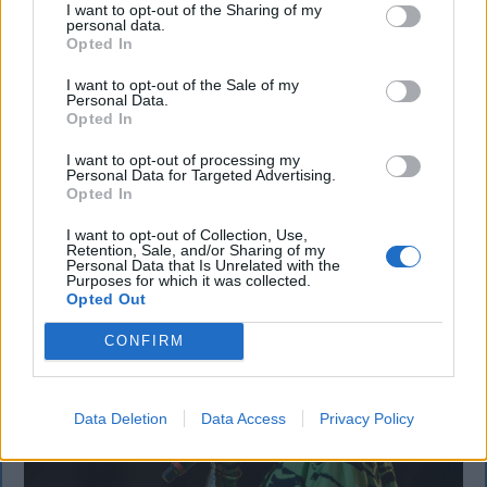
Büntetőfeljelentést tett Majka ügyvédje
I want to opt-out of the Sharing of my
personal data.
a romániai telefonszámról érkezett
Opted In
fenyegetés miatt
I want to opt-out of the Sale of my
Personal Data.
Opted In
Büntetőfeljelentést tett csütörtökön Majka
romániai jogi képviselője a sepsiszentgyörgyi Sic
I want to opt-out of processing my
Feszt fesztiválra tervezett koncert lemondását
Personal Data for Targeted Advertising.
Opted In
kiváltó fenyegetés ügyében.
I want to opt-out of Collection, Use,
Retention, Sale, and/or Sharing of my
Personal Data that Is Unrelated with the
Purposes for which it was collected.
Opted Out
CONFIRM
Data Deletion
Data Access
Privacy Policy