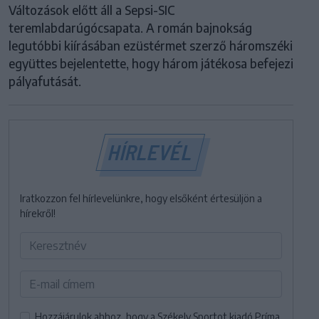
Változások előtt áll a Sepsi-SIC
teremlabdarúgócsapata. A román bajnokság
legutóbbi kiírásában ezüstérmet szerző háromszéki
együttes bejelentette, hogy három játékosa befejezi
pályafutását.
HÍRLEVÉL
Iratkozzon fel hírlevelünkre, hogy elsőként értesüljön a
hírekről!
Hozzájárulok ahhoz, hogy a Székely Sportot kiadó Príma