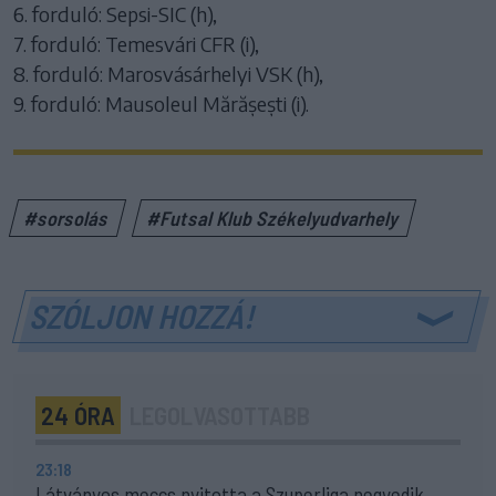
6. forduló: Sepsi-SIC (h),
7. forduló: Temesvári CFR (i),
8. forduló: Marosvásárhelyi VSK (h),
9. forduló: Mausoleul Mărășești (i).
#sorsolás
#Futsal Klub Székelyudvarhely
SZÓLJON HOZZÁ!
24 ÓRA
LEGOLVASOTTABB
23:18
Látványos meccs nyitotta a Szuperliga negyedik