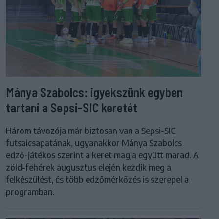
Mánya Szabolcs: igyekszünk egyben
tartani a Sepsi-SIC keretét
Három távozója már biztosan van a Sepsi-SIC
futsalcsapatának, ugyanakkor Mánya Szabolcs
edző-játékos szerint a keret magja együtt marad. A
zöld-fehérek augusztus elején kezdik meg a
felkészülést, és több edzőmérkőzés is szerepel a
programban.