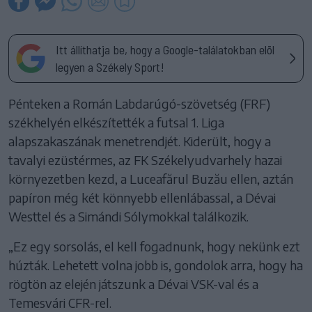
Itt állíthatja be, hogy a Google-találatokban elöl
legyen a Székely Sport!
Pénteken a Román Labdarúgó-szövetség (FRF)
székhelyén elkészítették a futsal 1. Liga
alapszakaszának menetrendjét. Kiderült, hogy a
tavalyi ezüstérmes, az FK Székelyudvarhely hazai
környezetben kezd, a Luceafărul Buzău ellen, aztán
papíron még két könnyebb ellenlábassal, a Dévai
Westtel és a Simándi Sólymokkal találkozik.
„Ez egy sorsolás, el kell fogadnunk, hogy nekünk ezt
húzták. Lehetett volna jobb is, gondolok arra, hogy ha
rögtön az elején játszunk a Dévai VSK-val és a
Temesvári CFR-rel.