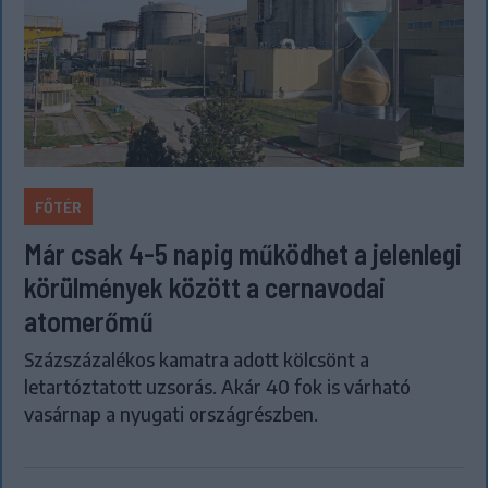
FŐTÉR
Már csak 4-5 napig működhet a jelenlegi
körülmények között a cernavodai
atomerőmű
Százszázalékos kamatra adott kölcsönt a
letartóztatott uzsorás. Akár 40 fok is várható
vasárnap a nyugati országrészben.