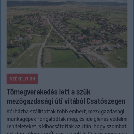
SZÉKELYHON
Tömegverekedés lett a szűk
mezőgazdasági úti vitából Csatószegen
Kórházba szállítottak több embert, mezőgazdasági
munkagépek rongálódtak meg, és ideiglenes védelmi
rendeleteket is kibocsátottak azután, hogy szombat
délután súlyos konfliktus alakult ki Csatószegen egy