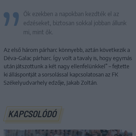
Ők ezekben a napokban kezdték el az
edzéseket, biztosan sokkal jobban állunk
mi, mint ők.
Az első három párharc könnyebb, aztán következik a
Déva–Galac párharc. Így volt a tavaly is, hogy egymás
után játszottunk a két nagy ellenfelünkkel” – fejtette
ki álláspontját a sorsolással kapcsolatosan az FK
Székelyudvarhely edzője, Jakab Zoltán.
KAPCSOLÓDÓ