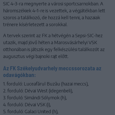
SIC 4–3-ra megnyerte a városi sportcsarnokban. A
háromszékiek 4–1-re is vezettek, a végjátékban lett
szoros a találkozó, de hozzá kell tenni, a hazaiak
trénere kísérletezett a sorokkal.
A tervek szerint az FK a hétvégén a Sepsi-SIC-hez
utazik, majd jövő héten a Marosvásárhelyi VSK
otthonában is játszik egy felkészülési találkozót az
augusztus végi bajnoki rajt előtt.
Az FK Székelyudvarhely meccssorozata az
odavágókban:
1. forduló: Luceafărul Buzău (hazai meccs),
2. forduló: Dévai West (idegenbeli),
3. forduló: Simándi Sólymok (h),
4. forduló: Dévai VSK (i),
5. forduló: Galaci United (h),