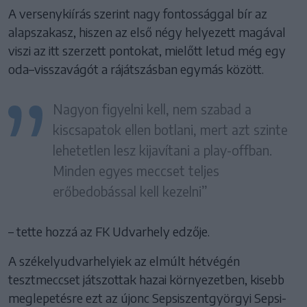
A versenykiírás szerint nagy fontossággal bír az
alapszakasz, hiszen az első négy helyezett magával
viszi az itt szerzett pontokat, mielőtt letud még egy
oda–visszavágót a rájátszásban egymás között.
Nagyon figyelni kell, nem szabad a
kiscsapatok ellen botlani, mert azt szinte
lehetetlen lesz kijavítani a play-offban.
Minden egyes meccset teljes
erőbedobással kell kezelni”
– tette hozzá az FK Udvarhely edzője.
A székelyudvarhelyiek az elmúlt hétvégén
tesztmeccset játszottak hazai környezetben, kisebb
meglepetésre ezt az újonc Sepsiszentgyörgyi Sepsi-