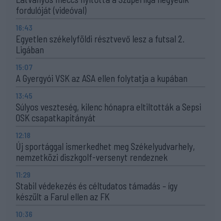
fordulóját (videóval)
16:43
Egyetlen székelyföldi résztvevő lesz a futsal 2.
Ligában
15:07
A Gyergyói VSK az ASA ellen folytatja a kupában
13:45
Súlyos veszteség, kilenc hónapra eltiltották a Sepsi
OSK csapatkapitányát
12:18
Új sportággal ismerkedhet meg Székelyudvarhely,
nemzetközi diszkgolf-versenyt rendeznek
11:29
Stabil védekezés és céltudatos támadás – így
készült a Farul ellen az FK
10:36