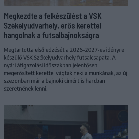
Megkezdte a felkészülést a VSK
Székelyudvarhely, erős kerettel
hangolnak a futsalbajnokságra
Megtartotta első edzését a 2026–2027-es idényre
készülő VSK Székelyudvarhely futsalcsapata. A
nyári átigazolási időszakban jelentősen
megerősített kerettel vágtak neki a munkának, az új
szezonban már a bajnoki címért is harcban
szeretnének lenni.